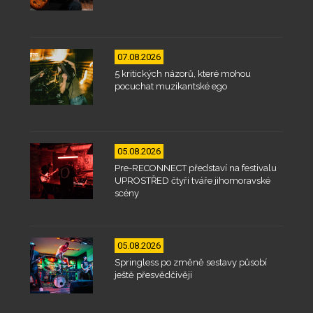
07.08.2026
5 kritických názorů, které mohou
pocuchat muzikantské ego
05.08.2026
Pre-RECONNECT představí na festivalu
UPROSTŘED čtyři tváře jihomoravské
scény
05.08.2026
Springless po změně sestavy působí
ještě přesvědčivěji