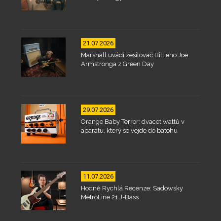
21.07.2026
Marshall uvádí zesilovač Billieho Joe
Armstronga z Green Day
29.07.2026
Orange Baby Terror: dvacet wattů v
aparátu, který se vejde do batohu
11.07.2026
Hodně Rychlá Recenze: Sadowsky
MetroLine 21 J-Bass