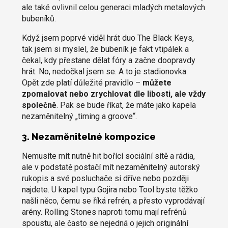
ale také ovlivnil celou generaci mladých metalových
bubeníků.
Když jsem poprvé viděl hrát duo The Black Keys,
tak jsem si myslel, že bubeník je fakt vtipálek a
čekal, kdy přestane dělat fóry a začne doopravdy
hrát. No, nedočkal jsem se. A to je stadionovka.
Opět zde platí důležité pravidlo –
můžete
zpomalovat nebo zrychlovat dle libosti, ale vždy
společně
. Pak se bude říkat, že máte jako kapela
nezaměnitelný „timing a groove“.
3. Nezaměnitelné kompozice
Nemusíte mít nutně hit bořící sociální sítě a rádia,
ale v podstatě postačí mít nezaměnitelný autorský
rukopis a své posluchače si dříve nebo později
najdete. U kapel typu Gojira nebo Tool byste těžko
našli něco, čemu se říká refrén, a přesto vyprodávají
arény. Rolling Stones naproti tomu mají refrénů
spoustu, ale často se nejedná o jejich originální