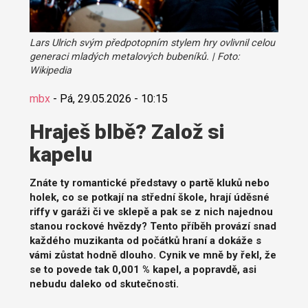
Lars Ulrich svým předpotopním stylem hry ovlivnil celou
generaci mladých metalových bubeníků. | Foto:
Wikipedia
mbx
-
Pá, 29.05.2026 - 10:15
Hraješ blbě? Založ si
kapelu
Znáte ty romantické představy o partě kluků nebo
holek, co se potkají na střední škole, hrají úděsné
riffy v garáži či ve sklepě a pak se z nich najednou
stanou rockové hvězdy? Tento příběh provází snad
každého muzikanta od počátků hraní a dokáže s
vámi zůstat hodně dlouho. Cynik ve mně by řekl, že
se to povede tak 0,001 % kapel, a popravdě, asi
nebudu daleko od skutečnosti.