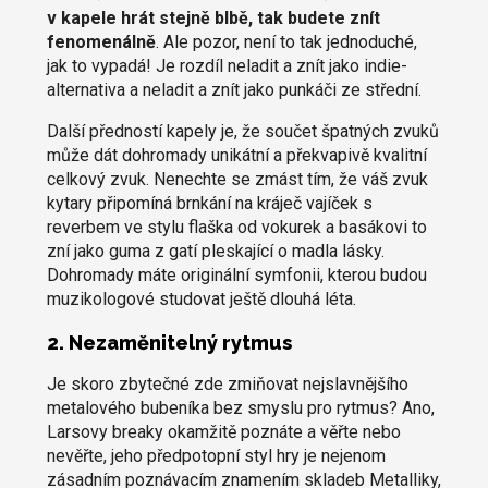
v kapele hrát stejně blbě, tak budete znít
fenomenálně
. Ale pozor, není to tak jednoduché,
jak to vypadá! Je rozdíl neladit a znít jako indie-
alternativa a neladit a znít jako punkáči ze střední.
Další předností kapely je, že součet špatných zvuků
může dát dohromady unikátní a překvapivě kvalitní
celkový zvuk. Nenechte se zmást tím, že váš zvuk
kytary připomíná brnkání na kráječ vajíček s
reverbem ve stylu flaška od vokurek a basákovi to
zní jako guma z gatí pleskající o madla lásky.
Dohromady máte originální symfonii, kterou budou
muzikologové studovat ještě dlouhá léta.
2. Nezaměnitelný rytmus
Je skoro zbytečné zde zmiňovat nejslavnějšího
metalového bubeníka bez smyslu pro rytmus? Ano,
Larsovy breaky okamžitě poznáte a věřte nebo
nevěřte, jeho předpotopní styl hry je nejenom
zásadním poznávacím znamením skladeb Metalliky,