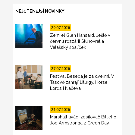
NEJČTENĚJŠÍ NOVINKY
29.07.2026
Zemřel Glen Hansard. Ještě v
červnu rozzářil Slunovrat a
Valašský špalíček
27.07.2026
Festival Beseda je za dveřmi. V
Tasově zahrají Liturgy, Horse
Lords i Načeva
21.07.2026
Marshall uvádí zesilovač Billieho
Joe Armstronga z Green Day