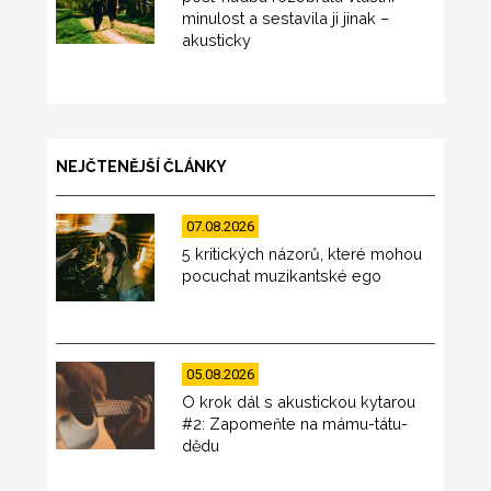
minulost a sestavila ji jinak –
akusticky
NEJČTENĚJŠÍ ČLÁNKY
07.08.2026
5 kritických názorů, které mohou
pocuchat muzikantské ego
05.08.2026
O krok dál s akustickou kytarou
#2: Zapomeňte na mámu-tátu-
dědu