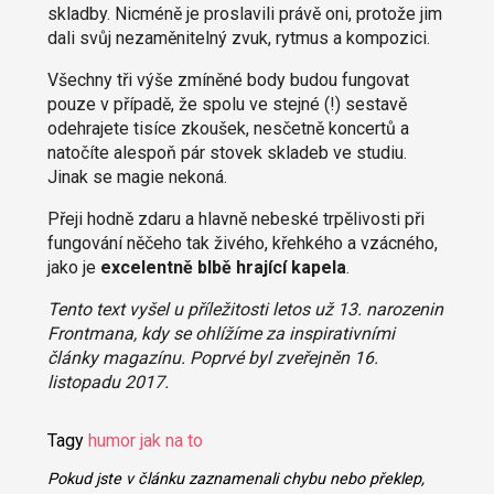
skladby. Nicméně je proslavili právě oni, protože jim
dali svůj nezaměnitelný zvuk, rytmus a kompozici.
Všechny tři výše zmíněné body budou fungovat
pouze v případě, že spolu ve stejné (!) sestavě
odehrajete tisíce zkoušek, nesčetně koncertů a
natočíte alespoň pár stovek skladeb ve studiu.
Jinak se magie nekoná.
Přeji hodně zdaru a hlavně nebeské trpělivosti při
fungování něčeho tak živého, křehkého a vzácného,
jako je
excelentně blbě hrající kapela
.
Tento text vyšel u příležitosti letos už 13. narozenin
Frontmana, kdy se ohlížíme za inspirativními
články magazínu. Poprvé byl zveřejněn 16.
listopadu 2017.
Tagy
humor
jak na to
Pokud jste v článku zaznamenali chybu nebo překlep,