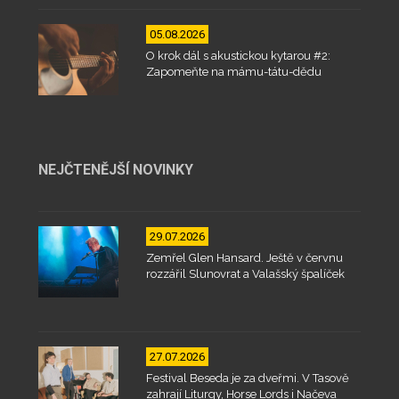
05.08.2026
O krok dál s akustickou kytarou #2:
Zapomeňte na mámu-tátu-dědu
NEJČTENĚJŠÍ NOVINKY
29.07.2026
Zemřel Glen Hansard. Ještě v červnu
rozzářil Slunovrat a Valašský špalíček
27.07.2026
Festival Beseda je za dveřmi. V Tasově
zahrají Liturgy, Horse Lords i Načeva