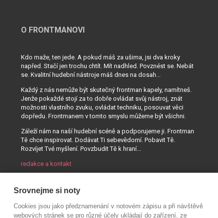
O FRONTMANOVI
Kdo maže, ten jede. A pokud máš za ušima, jsi dva kroky
napřed. Stačí jen trochu chtít. Mít nadhled. Povznést se. Nebát
se. Kvalitní hudební nástroje máš dnes na dosah...
Každý z nás nemůže být skutečný frontman kapely, namítneš.
Jenže pokaždé stojí za to dobře ovládat svůj nástroj, znát
možnosti vlastního zvuku, ovládat techniku, posouvat věci
dopředu. Frontmanem v tomto smyslu můžeme být všichni.
Záleží nám na naší hudební scéně a podporujeme ji. Frontman
Tě chce inspirovat. Dodávat Ti sebevědomí. Pobavit Tě.
Rozvíjet Tvé myšlení. Povzbudit Tě k hraní...
redakce a kontakt
Srovnejme si noty
Cookies jsou jako předznamenání v notovém zápisu a při návštěvě
webových stránek se pro různé účely ukládají do zařízení, ze