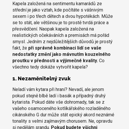
Kapela založená na sentimentu kamarádů ze
střední je jako vztah, kde počítáte s vášnivým
sexem i po třech dětech a dvou hypotékách. Může
se to stát, ale většinou je to prostě tvrdá práce a
přesvědčení. Naopak kapela založená na
realistických očekáváních a premisách má pořád
smysl. Jedním z nejdůležitějších důvodů je prostý
fakt, že
při správné kombinaci lidí se vaše
nedostatky změní jako mávnutím kouzelného
proutku v přednosti a výjimečné kvality.
Co
všechno tedy dokáže vytvořit kapela?
1. Nezaměnitelný zvuk
Neladí vám kytara při hraní? Nevadí, ale jenom
pokud stejně blbě ladí i basák a případný druhý
kytarista. Pokud dáte vše dohromady, tak se z
vašeho osamoceného kotlíkářského rozladěného
cikánského G dur může stát epický akord neznámé
tonality s velmi zajímavým chorusem. Ne, opravdu
si nedělám srandu.
Pokud budete všichni