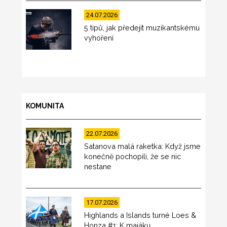
24.07.2026
5 tipů, jak předejít muzikantskému
vyhoření
KOMUNITA
22.07.2026
Satanova malá raketka: Když jsme
konečně pochopili, že se nic
nestane
17.07.2026
Highlands a Islands turné Loes &
Honza #1: K majáku