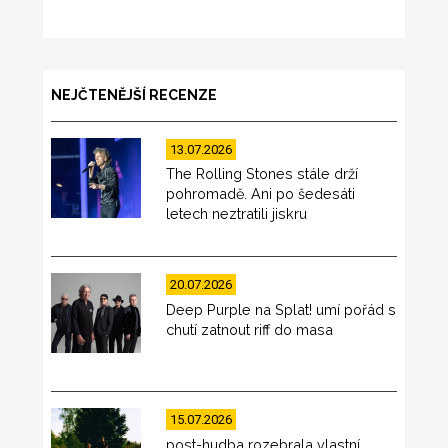
NEJČTENĚJŠÍ RECENZE
13.07.2026
The Rolling Stones stále drží
pohromadě. Ani po šedesáti
letech neztratili jiskru
20.07.2026
Deep Purple na Splat! umí pořád s
chutí zatnout riff do masa
15.07.2026
post-hudba rozebrala vlastní