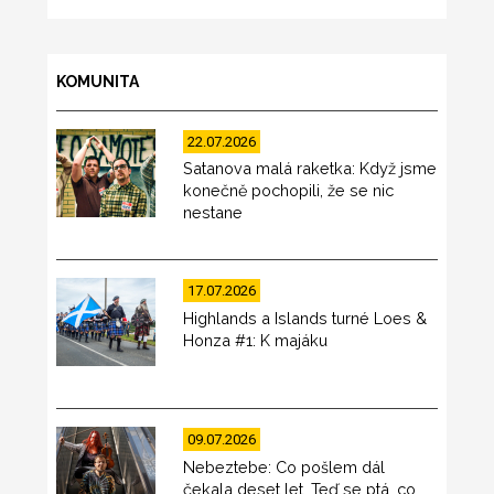
KOMUNITA
22.07.2026
Satanova malá raketka: Když jsme
konečně pochopili, že se nic
nestane
17.07.2026
Highlands a Islands turné Loes &
Honza #1: K majáku
09.07.2026
Nebeztebe: Co pošlem dál
čekala deset let. Teď se ptá, co