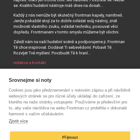
se. Kvalitní hudební nástroje máš dnes na dosah...
Každý z nás nemůže být skutečný frontman kapely, namítneš.
Jenže pokaždé stojí za to dobře ovládat svůj nástroj, znát
možnosti vlastního zvuku, ovládat techniku, posouvat věci
dopředu. Frontmanem v tomto smyslu můžeme být všichni.
Záleží nám na naší hudební scéně a podporujeme ji. Frontman
Tě chce inspirovat. Dodávat Ti sebevědomí. Pobavit Tě.
Rozvíjet Tvé myšlení. Povzbudit Tě k hraní...
redakce a kontakt
Srovnejme si noty
Cookies jsou jako předznamenání v notovém zápisu a při návštěvě
webových stránek se pro různé účely ukládají do zařízení, ze
kterého na naše stránky vstupujete. Používáme je především pro
to, aby vaše návštěva na webu Frontman.cz proběhla v dokonalé
harmonii s vaším očekáváním.
Zjistit více
Přijmout