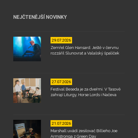
NEJČTENĚJŠÍ NOVINKY
29.07.2026
Zemřel Glen Hansard. Ještě v červnu
rozzářil Slunovrat a Valašský špalíček
27.07.2026
Festival Beseda je za dveřmi. V Tasově
zahrají Liturgy, Horse Lords i Načeva
21.07.2026
Marshall uvádí zesilovač Billieho Joe
Armstronga z Green Day