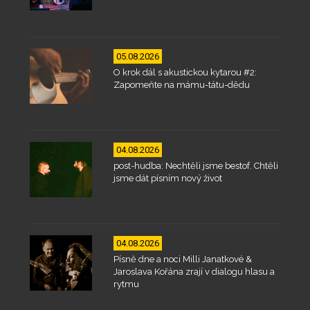
05.08.2026
O krok dál s akustickou kytarou #2:
Zapomeňte na mámu-tátu-dědu
04.08.2026
post-hudba: Nechtěli jsme bestof. Chtěli
jsme dát písním nový život
04.08.2026
Písně dne a noci Milli Janatkové &
Jaroslava Kořána zrají v dialogu hlasu a
rytmu