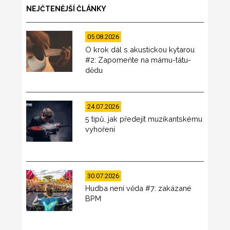
NEJČTENĚJŠÍ ČLÁNKY
05.08.2026
O krok dál s akustickou kytarou
#2: Zapomeňte na mámu-tátu-
dědu
24.07.2026
5 tipů, jak předejít muzikantskému
vyhoření
30.07.2026
Hudba není věda #7: zakázané
BPM