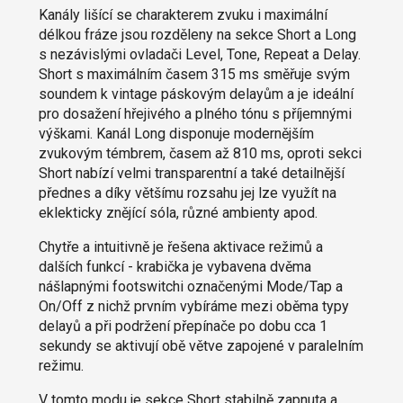
Kanály lišící se charakterem zvuku i maximální
délkou fráze jsou rozděleny na sekce Short a Long
s nezávislými ovladači Level, Tone, Repeat a Delay.
Short s maximálním časem 315 ms směřuje svým
soundem k vintage páskovým delayům a je ideální
pro dosažení hřejivého a plného tónu s příjemnými
výškami. Kanál Long disponuje modernějším
zvukovým témbrem, časem až 810 ms, oproti sekci
Short nabízí velmi transparentní a také detailnější
přednes a díky většímu rozsahu jej lze využít na
eklekticky znějící sóla, různé ambienty apod.
Chytře a intuitivně je řešena aktivace režimů a
dalších funkcí - krabička je vybavena dvěma
nášlapnými footswitchi označenými Mode/Tap a
On/Off z nichž prvním vybíráme mezi oběma typy
delayů a při podržení přepínače po dobu cca 1
sekundy se aktivují obě větve zapojené v paralelním
režimu.
V tomto modu je sekce Short stabilně zapnuta a