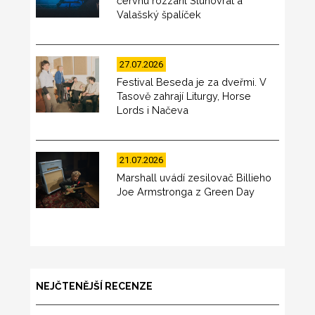
červnu rozzářil Slunovrat a
Valašský špalíček
27.07.2026
Festival Beseda je za dveřmi. V
Tasově zahrají Liturgy, Horse
Lords i Načeva
21.07.2026
Marshall uvádí zesilovač Billieho
Joe Armstronga z Green Day
NEJČTENĚJŠÍ RECENZE