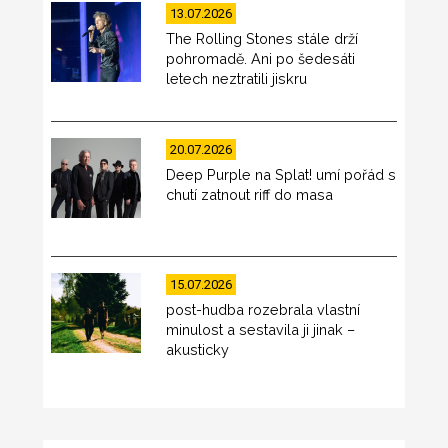
13.07.2026
The Rolling Stones stále drží
pohromadě. Ani po šedesáti
letech neztratili jiskru
20.07.2026
Deep Purple na Splat! umí pořád s
chutí zatnout riff do masa
15.07.2026
post-hudba rozebrala vlastní
minulost a sestavila ji jinak –
akusticky