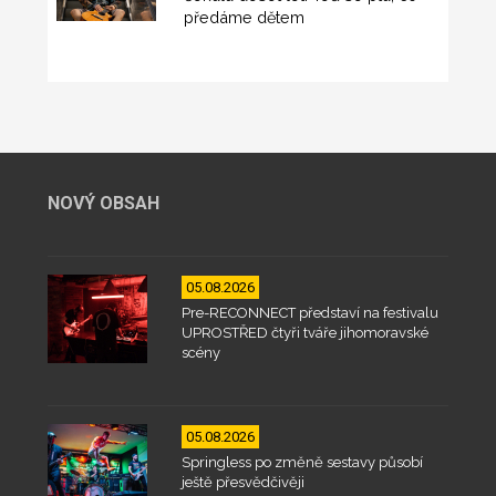
předáme dětem
NOVÝ OBSAH
05.08.2026
Pre-RECONNECT představí na festivalu
UPROSTŘED čtyři tváře jihomoravské
scény
05.08.2026
Springless po změně sestavy působí
ještě přesvědčivěji