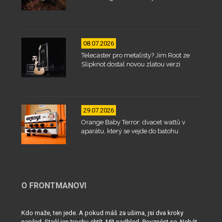
08.07.2026
Telecaster pro metalisty? Jim Root ze
Slipknot dostal novou zlatou verzi
29.07.2026
Orange Baby Terror: dvacet wattů v
aparátu, který se vejde do batohu
O FRONTMANOVI
Kdo maže, ten jede. A pokud máš za ušima, jsi dva kroky
napřed. Stačí jen trochu chtít. Mít nadhled. Povznést se. Nebát