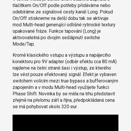
tlačítkem On/Off podle potřeby přidáváme nebo
odebíráme ze signálové cesty kanál Long. Pokud
On/Off stiskneme na delší dobu tak se aktivuje
mod Multi-head generující odlišné rytmické textury
opakované fráze. Funkce tapování (Long) je
aktivovatelná po dvojím sešlápnutí switche
Mode/Tap.
Kromě klasického vstupu a výstupu a napájecího
konektoru pro 9V adapter (odběr efektu cca 80 mA)
najdeme na čelní straně šasi i výstup, ze kterého
lze vést pouze efektovaný signál. Efekt je vybaven
switchem volícím mezi true bypass a bufferovaným
zapojením a v modu Multi-head využijete funkci
Phase Shift. Novinka by se měla na trhu představit
zřejmě na přelomu září a října, předpokládaná cena
se má pohybovat okolo 320 eur.