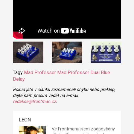
Tagy
Mad Professor
Mad Professor Dual Blue
Delay
Pokud jste v článku zaznamenali chybu nebo překlep,
dejte nám prosím vědět na e-mail
redakce@frontman.cz
.
LEON
Ve Frontmanu jsem zodpovědný