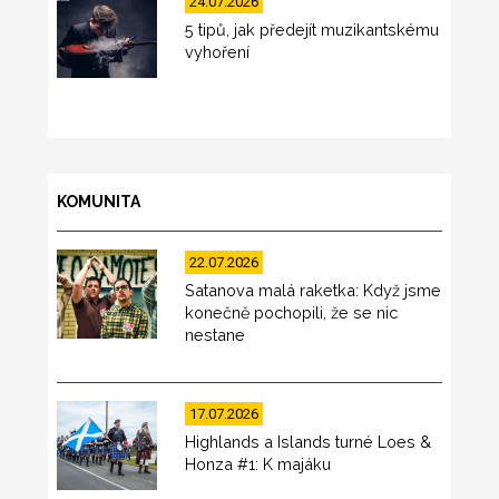
24.07.2026
5 tipů, jak předejít muzikantskému
vyhoření
KOMUNITA
22.07.2026
Satanova malá raketka: Když jsme
konečně pochopili, že se nic
nestane
17.07.2026
Highlands a Islands turné Loes &
Honza #1: K majáku