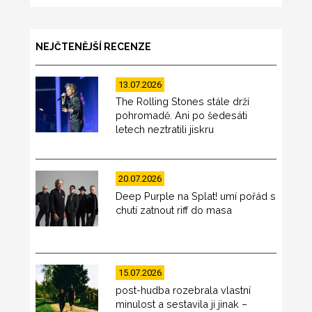
NEJČTENĚJŠÍ RECENZE
13.07.2026
The Rolling Stones stále drží
pohromadě. Ani po šedesáti
letech neztratili jiskru
20.07.2026
Deep Purple na Splat! umí pořád s
chutí zatnout riff do masa
15.07.2026
post-hudba rozebrala vlastní
minulost a sestavila ji jinak –