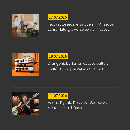
27.07.2026
Festival Beseda je za dveřmi. V Tasově
zahrají Liturgy, Horse Lords i Načeva
29.07.2026
Orange Baby Terror: dvacet wattů v
aparátu, který se vejde do batohu
11.07.2026
Hodně Rychlá Recenze: Sadowsky
MetroLine 21 J-Bass