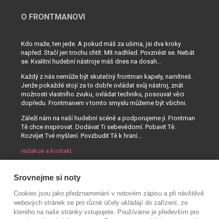
O FRONTMANOVI
Kdo maže, ten jede. A pokud máš za ušima, jsi dva kroky
napřed. Stačí jen trochu chtít. Mít nadhled. Povznést se. Nebát
se. Kvalitní hudební nástroje máš dnes na dosah...
Každý z nás nemůže být skutečný frontman kapely, namítneš.
Jenže pokaždé stojí za to dobře ovládat svůj nástroj, znát
možnosti vlastního zvuku, ovládat techniku, posouvat věci
dopředu. Frontmanem v tomto smyslu můžeme být všichni.
Záleží nám na naší hudební scéně a podporujeme ji. Frontman
Tě chce inspirovat. Dodávat Ti sebevědomí. Pobavit Tě.
Rozvíjet Tvé myšlení. Povzbudit Tě k hraní...
redakce a kontakt
Srovnejme si noty
Cookies jsou jako předznamenání v notovém zápisu a při návštěvě
webových stránek se pro různé účely ukládají do zařízení, ze
kterého na naše stránky vstupujete. Používáme je především pro