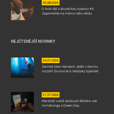
05.08.2026
O krok dál s akustickou kytarou #2:
Zapomeňte na mámu-tátu-dědu
NEJČTENĚJŠÍ NOVINKY
29.07.2026
Zemřel Glen Hansard. Ještě v červnu
rozzářil Slunovrat a Valašský špalíček
21.07.2026
Marshall uvádí zesilovač Billieho Joe
Armstronga z Green Day