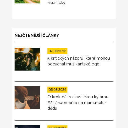
akusticky
NEJČTENĚJŠÍ ČLÁNKY
07.08.2026
5 kritických názorů, které mohou
pocuchat muzikantské ego
05.08.2026
O krok dál s akustickou kytarou
#2: Zapomeňte na mámu-tátu-
dědu