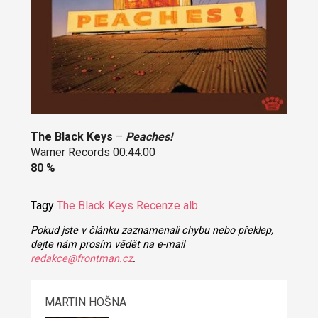
The Black Keys
–
Peaches!
Warner Records 00:44:00
80 %
Tagy
The Black Keys
Recenze alb
Pokud jste v článku zaznamenali chybu nebo překlep,
dejte nám prosím vědět na e-mail
redakce@frontman.cz
.
MARTIN HOŠNA