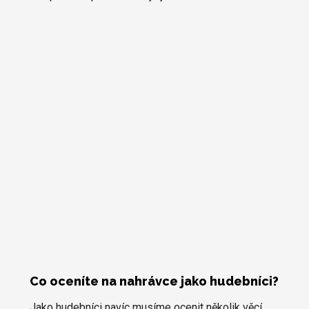
Co oceníte na nahrávce jako hudebníci?
Jako hudebníci navíc musíme ocenit několik věcí.