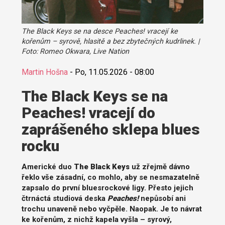
The Black Keys se na desce Peaches! vracejí ke
kořenům – syrově, hlasitě a bez zbytečných kudrlinek. |
Foto: Romeo Okwara, Live Nation
Martin Hošna
-
Po, 11.05.2026 - 08:00
The Black Keys se na
Peaches! vracejí do
zaprášeného sklepa blues
rocku
Americké duo
The Black Keys
už zřejmě dávno
řeklo vše zásadní, co mohlo, aby se nesmazatelně
zapsalo do první bluesrockové ligy. Přesto jejich
čtrnáctá studiová deska
Peaches!
nepůsobí ani
trochu unaveně nebo vyčpěle. Naopak. Je to návrat
ke kořenům, z nichž kapela vyšla – syrový,