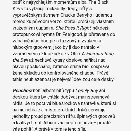
patří k nejrychlejším momentům alba. The Black
Keys tu vytahují rockabilly drápy, riffy s
vypravěčským šarmem Chucka Berryho i údernou
melodiku původní verze, kterou prorážejí vlastním
vražedným dupáním.
She Does It Right
, někdejší
protopunková hymna Dr. Feelgood, je přetavená do
zabahněného boogie s fuzzovým zvukem a
hlubokým groovem, jako by ji duo nahrálo v
zaprášeném sklepě někde v Ohiu. A
Fireman Ring
the Bell
už nechává kytary doslova naříkat nad
hlavou posluchače, zatímco druhá bicí souprava
žene skladbu do kontrolovaného chaosu. Právě
tahle neuhlazenost je největší devizou celé desky.
Peaches!
není albem hitů typu
Lonely Boy
ani
deskou, která by chtěla dobývat mainstreamová
rádia. Je to poctivá bluesrocková nahrávka, která si
na nic nehraje a místo efektních triků servíruje
jednolitý proud precizních riffů, špinavých grooveů
a kvílivých sól. Album vás nepřemlouvá – prostě
vás pohltí. A právě v tom je jeho síla.