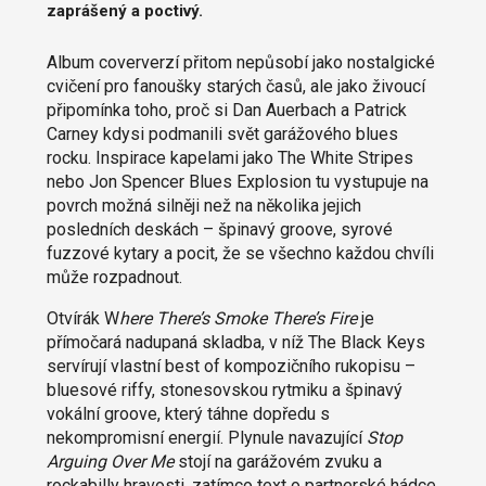
zaprášený a poctivý.
Album coververzí přitom nepůsobí jako nostalgické
cvičení pro fanoušky starých časů, ale jako živoucí
připomínka toho, proč si Dan Auerbach a Patrick
Carney kdysi podmanili svět garážového blues
rocku. Inspirace kapelami jako The White Stripes
nebo Jon Spencer Blues Explosion tu vystupuje na
povrch možná silněji než na několika jejich
posledních deskách – špinavý groove, syrové
fuzzové kytary a pocit, že se všechno každou chvíli
může rozpadnout.
Otvírák W
here There’s Smoke There’s Fire
je
přímočará nadupaná skladba, v níž The Black Keys
servírují vlastní best of kompozičního rukopisu –
bluesové riffy, stonesovskou rytmiku a špinavý
vokální groove, který táhne dopředu s
nekompromisní energií. Plynule navazující
Stop
Arguing Over Me
stojí na garážovém zvuku a
rockabilly hravosti, zatímco text o partnerské hádce