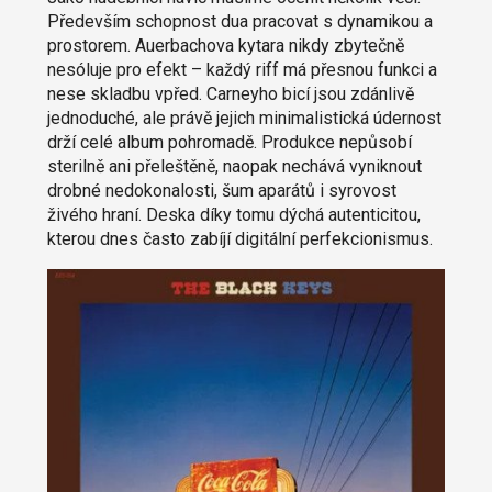
Především schopnost dua pracovat s dynamikou a
prostorem. Auerbachova kytara nikdy zbytečně
nesóluje pro efekt – každý riff má přesnou funkci a
nese skladbu vpřed. Carneyho bicí jsou zdánlivě
jednoduché, ale právě jejich minimalistická údernost
drží celé album pohromadě. Produkce nepůsobí
sterilně ani přeleštěně, naopak nechává vyniknout
drobné nedokonalosti, šum aparátů i syrovost
živého hraní. Deska díky tomu dýchá autenticitou,
kterou dnes často zabíjí digitální perfekcionismus.