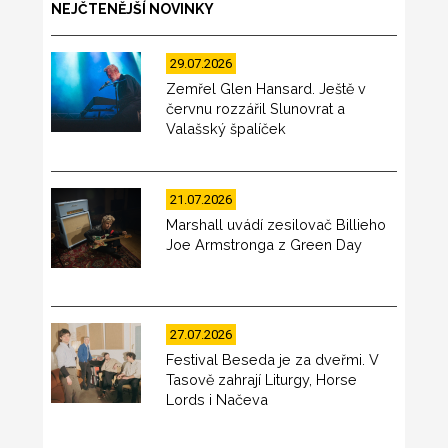
NEJČTENĚJŠÍ NOVINKY
29.07.2026
Zemřel Glen Hansard. Ještě v
červnu rozzářil Slunovrat a
Valašský špalíček
21.07.2026
Marshall uvádí zesilovač Billieho
Joe Armstronga z Green Day
27.07.2026
Festival Beseda je za dveřmi. V
Tasově zahrají Liturgy, Horse
Lords i Načeva