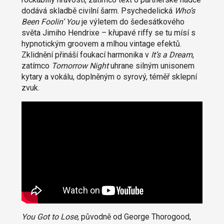
dodává skladbě civilní šarm. Psychedelická
Who’s
Been Foolin’ You
je výletem do šedesátkového
světa Jimiho Hendrixe – křupavé riffy se tu mísí s
hypnotickým groovem a mlhou vintage efektů.
Zklidnění přináší foukací harmonika v
It’s a Dream
,
zatímco
Tomorrow Night
uhrane silným unisonem
kytary a vokálu, doplněným o syrový, téměř sklepní
zvuk.
You Got to Lose
, původně od George Thorogood,