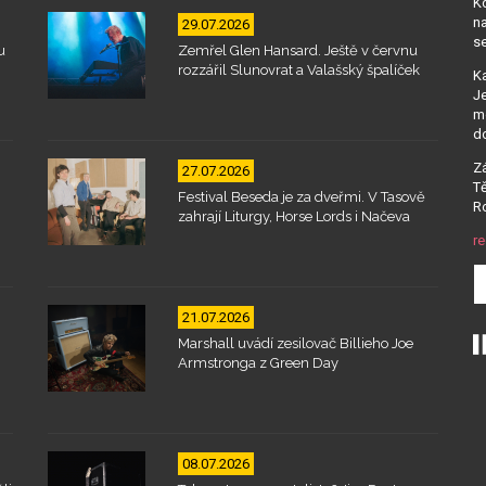
Kd
na
29.07.2026
se
u
Zemřel Glen Hansard. Ještě v červnu
rozzářil Slunovrat a Valašský špalíček
Ka
Je
mo
d
Zá
27.07.2026
Tě
Festival Beseda je za dveřmi. V Tasově
Ro
zahrají Liturgy, Horse Lords i Načeva
re
21.07.2026
Marshall uvádí zesilovač Billieho Joe
Armstronga z Green Day
08.07.2026