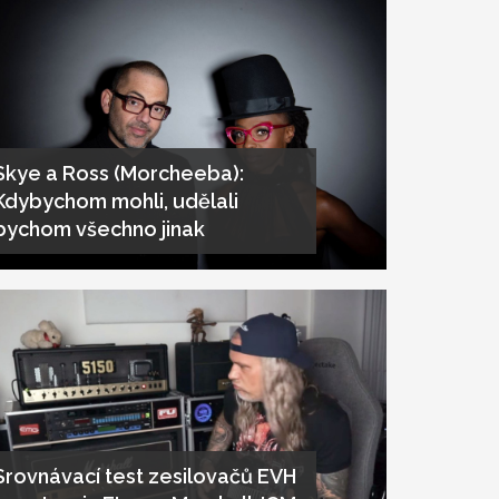
Skye a Ross (Morcheeba):
Kdybychom mohli, udělali
bychom všechno jinak
Srovnávací test zesilovačů EVH