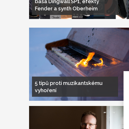
basa Dingwall SP1, efekty
Fender a synth Oberheim
5 tipů proti muzikantskému
vyhoření