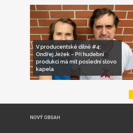
V producentské dílně #4:
Ondřej Ježek – Při hudební
produkci má mít poslední slovo
kapela
Pagination
NOVÝ OBSAH