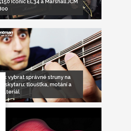
5150 Iconic EL34 a Marshall JCM
800
Jak vybrat správné struny na
baskytaru: tloušťka, motání a
materiál