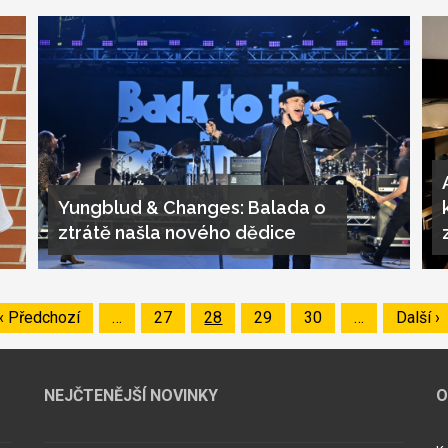
Yungblud & Changes: Balada o
ztrátě našla nového dědice
Předchozí
‹ Předchozí
…
Page
27
Page
28
Page
29
Page
30
…
Následu
Další ›
stránka
stránka
NEJČTENĚJŠÍ NOVINKY
O