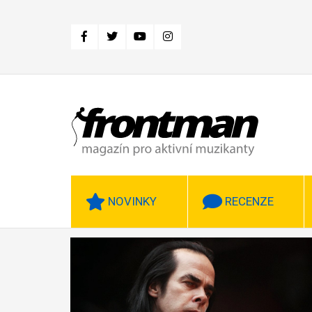
Přejít
k
hlavnímu
obsahu
NOVINKY
RECENZE