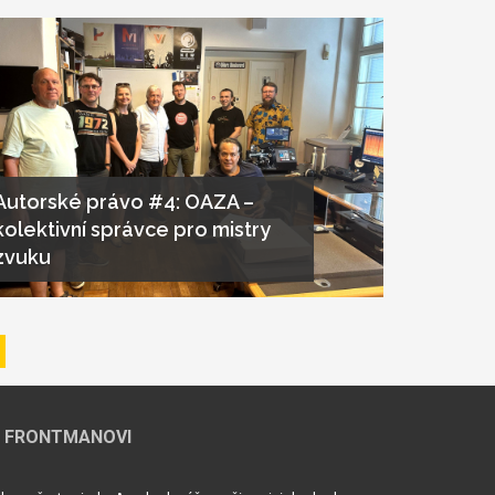
Autorské právo #4: OAZA –
kolektivní správce pro mistry
zvuku
jící
 FRONTMANOVI