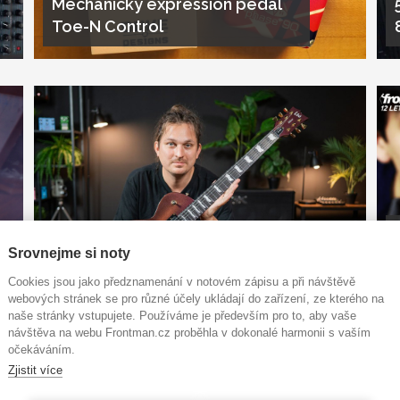
Mechanický expression pedál
Toe-N Control
Srovnejme si noty
Hodně Rychlá Recenze: ESP
LTD EC-1000 GA
Cookies jsou jako předznamenání v notovém zápisu a při návštěvě
webových stránek se pro různé účely ukládají do zařízení, ze kterého na
naše stránky vstupujete. Používáme je především pro to, aby vaše
návštěva na webu Frontman.cz proběhla v dokonalé harmonii s vaším
očekáváním.
Zjistit více