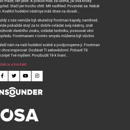
o maže, ten jede. A pokud máš za ušima, jsi dva kroky
před. Stačí jen trochu chtít. Mít nadhled. Povznést se. Nebát
. Kvalitní hudební nástroje máš dnes na dosah...
ždý z nás nemůže být skutečný frontman kapely, namítneš.
nže pokaždé stojí za to dobře ovládat svůj nástroj, znát
žnosti vlastního zvuku, ovládat techniku, posouvat věci
opředu. Frontmanem v tomto smyslu můžeme být všichni.
leží nám na naší hudební scéně a podporujeme ji. Frontman
 chce inspirovat. Dodávat Ti sebevědomí. Pobavit Tě.
zvíjet Tvé myšlení. Povzbudit Tě k hraní...
dakce a kontakt