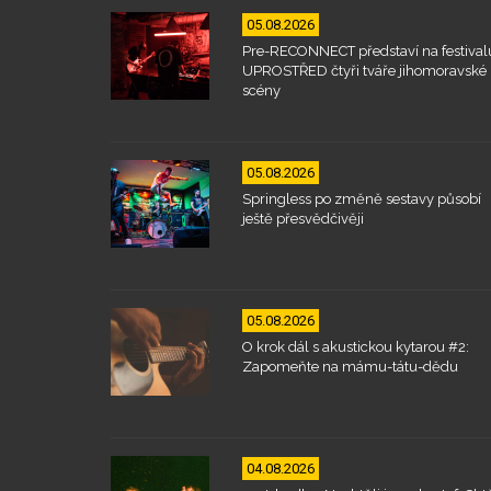
05.08.2026
Pre-RECONNECT představí na festival
UPROSTŘED čtyři tváře jihomoravské
scény
05.08.2026
Springless po změně sestavy působí
ještě přesvědčivěji
05.08.2026
O krok dál s akustickou kytarou #2:
Zapomeňte na mámu-tátu-dědu
04.08.2026