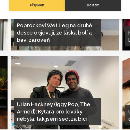
Přijmout
Doladit
Poprockoví Wet Leg na druhé
desce objevují, že láska bolí a
baví zároveň
Urian Hackney (Iggy Pop, The
Armed): Kytara pro leváky
nebyla, tak jsem sedl za bicí