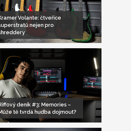
Kramer Volante: čtveřice
superstratů nejen pro
shreddery
Riffový deník #3: Memories –
Může tě tvrdá hudba dojmout?