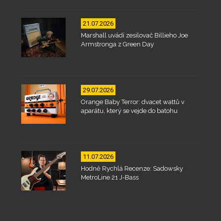
21.07.2026
Marshall uvádí zesilovač Billieho Joe
Armstronga z Green Day
29.07.2026
Orange Baby Terror: dvacet wattů v
aparátu, který se vejde do batohu
11.07.2026
Hodně Rychlá Recenze: Sadowsky
MetroLine 21 J-Bass