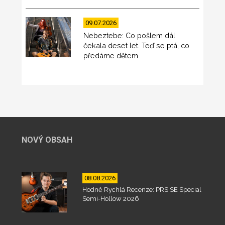
09.07.2026
Nebeztebe: Co pošlem dál
čekala deset let. Teď se ptá, co
předáme dětem
NOVÝ OBSAH
08.08.2026
Hodně Rychlá Recenze: PRS SE Special
Semi-Hollow 2026