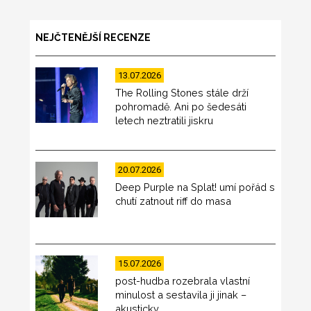
NEJČTENĚJŠÍ RECENZE
13.07.2026
The Rolling Stones stále drží
pohromadě. Ani po šedesáti
letech neztratili jiskru
20.07.2026
Deep Purple na Splat! umí pořád s
chutí zatnout riff do masa
15.07.2026
post-hudba rozebrala vlastní
minulost a sestavila ji jinak –
akusticky