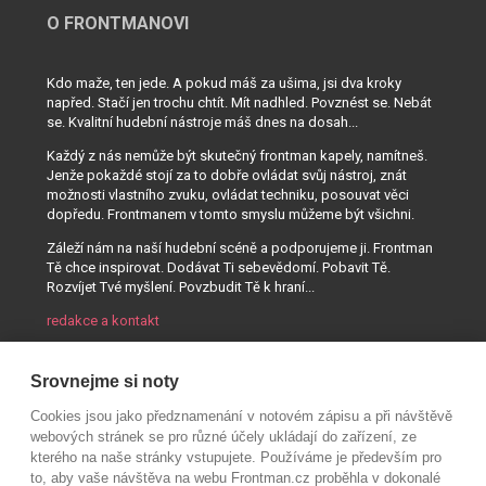
O FRONTMANOVI
Kdo maže, ten jede. A pokud máš za ušima, jsi dva kroky
napřed. Stačí jen trochu chtít. Mít nadhled. Povznést se. Nebát
se. Kvalitní hudební nástroje máš dnes na dosah...
Každý z nás nemůže být skutečný frontman kapely, namítneš.
Jenže pokaždé stojí za to dobře ovládat svůj nástroj, znát
možnosti vlastního zvuku, ovládat techniku, posouvat věci
dopředu. Frontmanem v tomto smyslu můžeme být všichni.
Záleží nám na naší hudební scéně a podporujeme ji. Frontman
Tě chce inspirovat. Dodávat Ti sebevědomí. Pobavit Tě.
Rozvíjet Tvé myšlení. Povzbudit Tě k hraní...
redakce a kontakt
Srovnejme si noty
Cookies jsou jako předznamenání v notovém zápisu a při návštěvě
webových stránek se pro různé účely ukládají do zařízení, ze
kterého na naše stránky vstupujete. Používáme je především pro
to, aby vaše návštěva na webu Frontman.cz proběhla v dokonalé