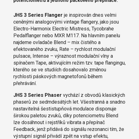
potenciometrů a jednoho páčkového přepínače.
JHS 3 Series Flanger
je inspirován dnes velmi
ceněnými analogovými vintage flangery, jako jsou
Electro-Harmonix Electric Mistress, Tycobrahe
Pedalflanger nebo MXR M117. Na hlavním panelu
najdeme ovladače Blend – mix čistého a
efektovaného zvuku, Rate – rychlost modulační
pulsace, Intense – výraznost modulační vlny a
spínačem Tape, aktivujícím režim tzv. tape flangingu,
kterého se ve studiích dosahovalo změnou
rychlosti páskových magnetofonů během
přehrávání.
JHS 3 Series Phaser
vychází z obvodů klasických
phaserů ze sedmdesátých let. Všestranná a snadno
nastavitelná šestistupňová modulace disponuje
širokou paletou zvuků, díky potenciometru Blend
lze dosáhnout i rejstříků vibrata a přepínač
Feedback, jenž přidává do signálu rezonanci tím, že
výstupní signál přivádí zpět na vstup efektu,