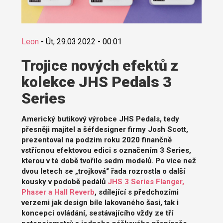
Leon
-
Út, 29.03.2022 - 00:01
Trojice nových efektů z
kolekce JHS Pedals 3
Series
Americký butikový výrobce JHS Pedals, tedy
přesněji majitel a šéfdesigner firmy Josh Scott,
prezentoval na podzim roku 2020 finančně
vstřícnou efektovou edici s označením 3 Series,
kterou v té době tvořilo sedm modelů. Po více než
dvou letech se „trojková“ řada rozrostla o další
kousky v podobě pedálů
JHS 3 Series Flanger,
Phaser a Hall Reverb
, sdílející s předchozími
verzemi jak design bíle lakovaného šasi, tak i
koncepci ovládání, sestávajícího vždy ze tří