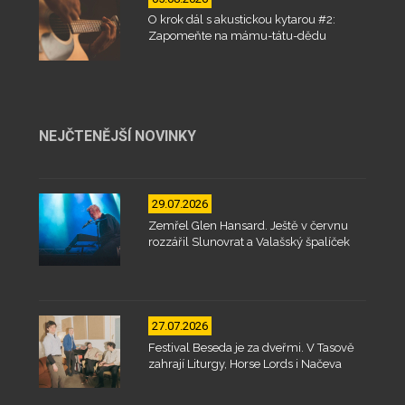
O krok dál s akustickou kytarou #2:
Zapomeňte na mámu-tátu-dědu
NEJČTENĚJŠÍ NOVINKY
29.07.2026
Zemřel Glen Hansard. Ještě v červnu
rozzářil Slunovrat a Valašský špalíček
27.07.2026
Festival Beseda je za dveřmi. V Tasově
zahrají Liturgy, Horse Lords i Načeva