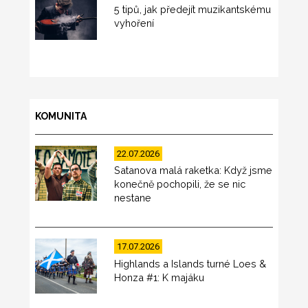
5 tipů, jak předejít muzikantskému
vyhoření
KOMUNITA
22.07.2026
Satanova malá raketka: Když jsme
konečně pochopili, že se nic
nestane
17.07.2026
Highlands a Islands turné Loes &
Honza #1: K majáku