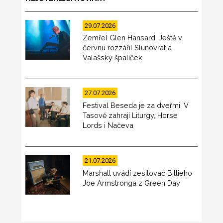
29.07.2026
Zemřel Glen Hansard. Ještě v
červnu rozzářil Slunovrat a
Valašský špalíček
27.07.2026
Festival Beseda je za dveřmi. V
Tasově zahrají Liturgy, Horse
Lords i Načeva
21.07.2026
Marshall uvádí zesilovač Billieho
Joe Armstronga z Green Day