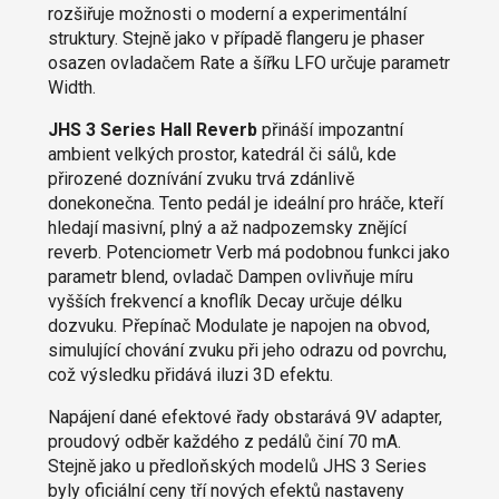
rozšiřuje možnosti o moderní a experimentální
struktury. Stejně jako v případě flangeru je phaser
osazen ovladačem Rate a šířku LFO určuje parametr
Width.
JHS 3 Series Hall Reverb
přináší impozantní
ambient velkých prostor, katedrál či sálů, kde
přirozené doznívání zvuku trvá zdánlivě
donekonečna. Tento pedál je ideální pro hráče, kteří
hledají masivní, plný a až nadpozemsky znějící
reverb. Potenciometr Verb má podobnou funkci jako
parametr blend, ovladač Dampen ovlivňuje míru
vyšších frekvencí a knoflík Decay určuje délku
dozvuku. Přepínač Modulate je napojen na obvod,
simulující chování zvuku při jeho odrazu od povrchu,
což výsledku přidává iluzi 3D efektu.
Napájení dané efektové řady obstarává 9V adapter,
proudový odběr každého z pedálů činí 70 mA.
Stejně jako u předloňských modelů JHS 3 Series
byly oficiální ceny tří nových efektů nastaveny