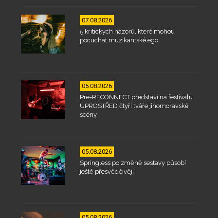
07.08.2026
5 kritických názorů, které mohou
pocuchat muzikantské ego
05.08.2026
Pre-RECONNECT představí na festivalu
UPROSTŘED čtyři tváře jihomoravské
scény
05.08.2026
Springless po změně sestavy působí
ještě přesvědčivěji
05.08.2026