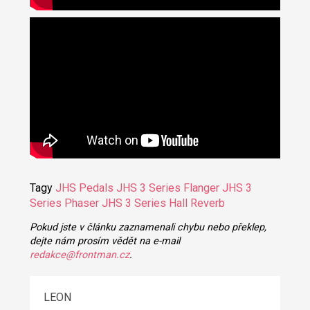
Tagy
JHS Pedals
JHS 3 Series Flanger
JHS 3
Series Phaser
JHS 3 Series Hall Reverb
Pokud jste v článku zaznamenali chybu nebo překlep,
dejte nám prosím vědět na e-mail
redakce@frontman.cz
.
LEON