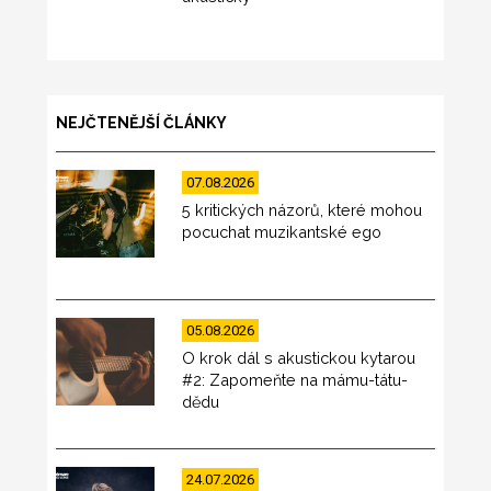
NEJČTENĚJŠÍ ČLÁNKY
07.08.2026
5 kritických názorů, které mohou
pocuchat muzikantské ego
05.08.2026
O krok dál s akustickou kytarou
#2: Zapomeňte na mámu-tátu-
dědu
24.07.2026