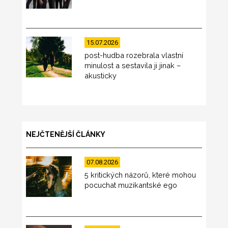
15.07.2026
post-hudba rozebrala vlastní
minulost a sestavila ji jinak –
akusticky
NEJČTENĚJŠÍ ČLÁNKY
07.08.2026
5 kritických názorů, které mohou
pocuchat muzikantské ego