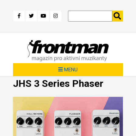
Přejít
k
hlavnímu
obsahu
MENU
JHS 3 Series Phaser