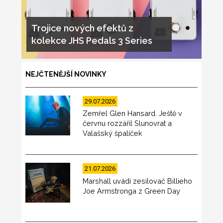
Trojice nových efektů z
kolekce JHS Pedals 3 Series
NEJČTENĚJŠÍ NOVINKY
29.07.2026
Zemřel Glen Hansard. Ještě v
červnu rozzářil Slunovrat a
Valašský špalíček
21.07.2026
Marshall uvádí zesilovač Billieho
Joe Armstronga z Green Day