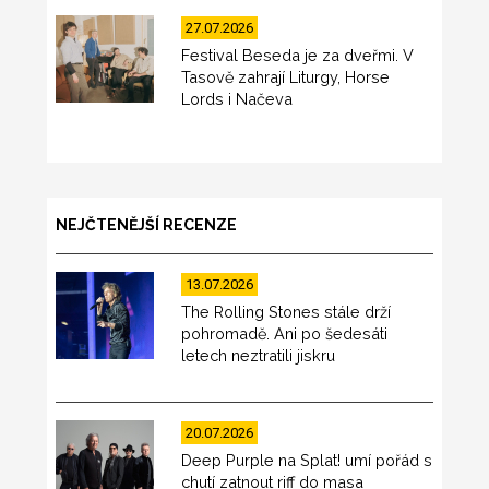
27.07.2026
Festival Beseda je za dveřmi. V
Tasově zahrají Liturgy, Horse
Lords i Načeva
NEJČTENĚJŠÍ RECENZE
13.07.2026
The Rolling Stones stále drží
pohromadě. Ani po šedesáti
letech neztratili jiskru
20.07.2026
Deep Purple na Splat! umí pořád s
chutí zatnout riff do masa