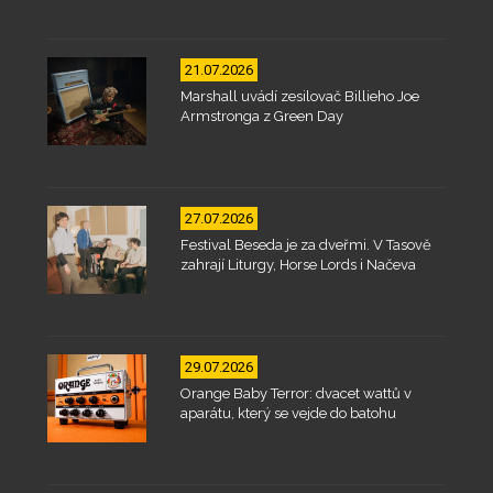
21.07.2026
Marshall uvádí zesilovač Billieho Joe
Armstronga z Green Day
27.07.2026
Festival Beseda je za dveřmi. V Tasově
zahrají Liturgy, Horse Lords i Načeva
29.07.2026
Orange Baby Terror: dvacet wattů v
aparátu, který se vejde do batohu