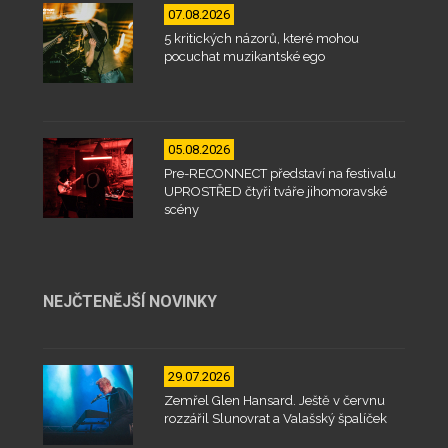
07.08.2026
5 kritických názorů, které mohou
pocuchat muzikantské ego
05.08.2026
Pre-RECONNECT představí na festivalu
UPROSTŘED čtyři tváře jihomoravské
scény
NEJČTENĚJŠÍ NOVINKY
29.07.2026
Zemřel Glen Hansard. Ještě v červnu
rozzářil Slunovrat a Valašský špalíček