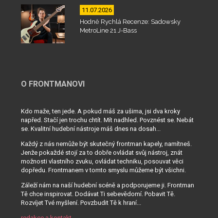
11.07.2026
Hodně Rychlá Recenze: Sadowsky
MetroLine 21 J-Bass
O FRONTMANOVI
Kdo maže, ten jede. A pokud máš za ušima, jsi dva kroky
napřed. Stačí jen trochu chtít. Mít nadhled. Povznést se. Nebát
se. Kvalitní hudební nástroje máš dnes na dosah...
Každý z nás nemůže být skutečný frontman kapely, namítneš.
Jenže pokaždé stojí za to dobře ovládat svůj nástroj, znát
možnosti vlastního zvuku, ovládat techniku, posouvat věci
dopředu. Frontmanem v tomto smyslu můžeme být všichni.
Záleží nám na naší hudební scéně a podporujeme ji. Frontman
Tě chce inspirovat. Dodávat Ti sebevědomí. Pobavit Tě.
Rozvíjet Tvé myšlení. Povzbudit Tě k hraní...
redakce a kontakt