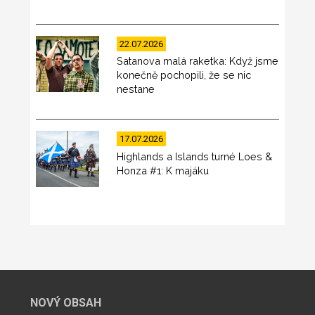
22.07.2026
Satanova malá raketka: Když jsme
konečně pochopili, že se nic
nestane
17.07.2026
Highlands a Islands turné Loes &
Honza #1: K majáku
NOVÝ OBSAH