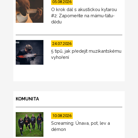
05.08.2026
O krok dál s akustickou kytarou
#2: Zapomeňte na mámu-tátu-
dědu
24.07.2026
5 tipů, jak předejít muzikantskému
vyhoření
KOMUNITA
10.08.2026
Screaming: Únava, pot, lev a
démon