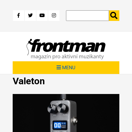
Přejít
k
hlavnímu
obsahu
MENU
Valeton