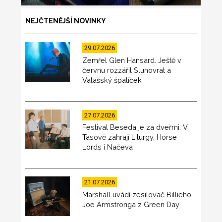
NEJČTENĚJŠÍ NOVINKY
29.07.2026
Zemřel Glen Hansard. Ještě v
červnu rozzářil Slunovrat a
Valašský špalíček
27.07.2026
Festival Beseda je za dveřmi. V
Tasově zahrají Liturgy, Horse
Lords i Načeva
21.07.2026
Marshall uvádí zesilovač Billieho
Joe Armstronga z Green Day