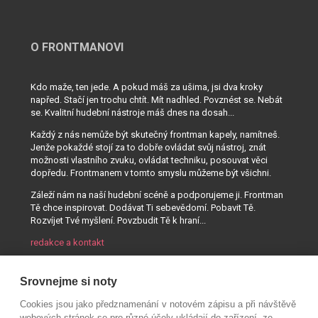
O FRONTMANOVI
Kdo maže, ten jede. A pokud máš za ušima, jsi dva kroky
napřed. Stačí jen trochu chtít. Mít nadhled. Povznést se. Nebát
se. Kvalitní hudební nástroje máš dnes na dosah...
Každý z nás nemůže být skutečný frontman kapely, namítneš.
Jenže pokaždé stojí za to dobře ovládat svůj nástroj, znát
možnosti vlastního zvuku, ovládat techniku, posouvat věci
dopředu. Frontmanem v tomto smyslu můžeme být všichni.
Záleží nám na naší hudební scéně a podporujeme ji. Frontman
Tě chce inspirovat. Dodávat Ti sebevědomí. Pobavit Tě.
Rozvíjet Tvé myšlení. Povzbudit Tě k hraní...
redakce a kontakt
Srovnejme si noty
Cookies jsou jako předznamenání v notovém zápisu a při návštěvě
webových stránek se pro různé účely ukládají do zařízení, ze