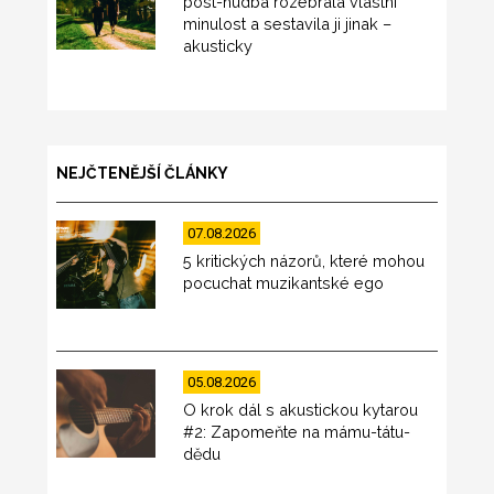
post-hudba rozebrala vlastní
minulost a sestavila ji jinak –
akusticky
NEJČTENĚJŠÍ ČLÁNKY
07.08.2026
5 kritických názorů, které mohou
pocuchat muzikantské ego
05.08.2026
O krok dál s akustickou kytarou
#2: Zapomeňte na mámu-tátu-
dědu