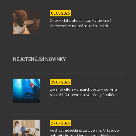
05.08.2026
O krok dál s akustickou kytarou #2:
Zapomeňte na mámu-tátu-dědu
NEJČTENĚJŠÍ NOVINKY
29.07.2026
Zemřel Glen Hansard. Ještě v červnu
rozzářil Slunovrat a Valašský špalíček
27.07.2026
Festival Beseda je za dveřmi. V Tasově
zahrají Liturgy, Horse Lords i Načeva