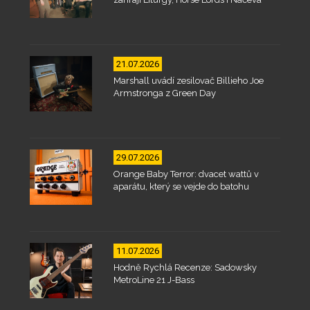
21.07.2026
Marshall uvádí zesilovač Billieho Joe
Armstronga z Green Day
29.07.2026
Orange Baby Terror: dvacet wattů v
aparátu, který se vejde do batohu
11.07.2026
Hodně Rychlá Recenze: Sadowsky
MetroLine 21 J-Bass