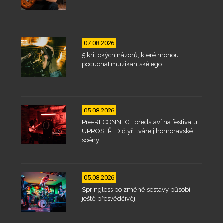
07.08.2026
5 kritických názorů, které mohou
pocuchat muzikantské ego
05.08.2026
Pre-RECONNECT představí na festivalu
UPROSTŘED čtyři tváře jihomoravské
scény
05.08.2026
Springless po změně sestavy působí
ještě přesvědčivěji