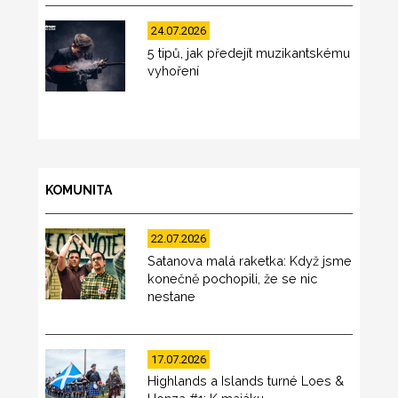
24.07.2026
5 tipů, jak předejít muzikantskému
vyhoření
KOMUNITA
22.07.2026
Satanova malá raketka: Když jsme
konečně pochopili, že se nic
nestane
17.07.2026
Highlands a Islands turné Loes &