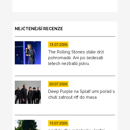
NEJČTENĚJŠÍ RECENZE
13.07.2026
The Rolling Stones stále drží
pohromadě. Ani po šedesáti
letech neztratili jiskru
20.07.2026
Deep Purple na Splat! umí pořád s
chutí zatnout riff do masa
15.07.2026