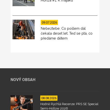
Honza #1: K majáku
09.07.2026
Nebeztebe: Co pošlem dál
čekala deset let. Teď se ptá, co
předáme dětem
NOVÝ OBSAH
08.08.2026
Hodně Rychlá Recenze: PRS SE Special
Semi-Hollow 2026