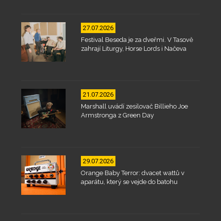
27.07.2026
Festival Beseda je za dveřmi. V Tasově
zahrají Liturgy, Horse Lords i Načeva
21.07.2026
Marshall uvádí zesilovač Billieho Joe
Armstronga z Green Day
29.07.2026
Orange Baby Terror: dvacet wattů v
aparátu, který se vejde do batohu