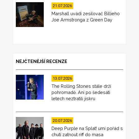
21.07.2026
Marshall uvádí zesilovač Billieho
Joe Armstronga z Green Day
NEJČTENĚJŠÍ RECENZE
13.07.2026
The Rolling Stones stále drží
pohromadě. Ani po šedesáti
letech neztratili jiskru
20.07.2026
Deep Purple na Splat! umí pořád s
chutí zatnout riff do masa