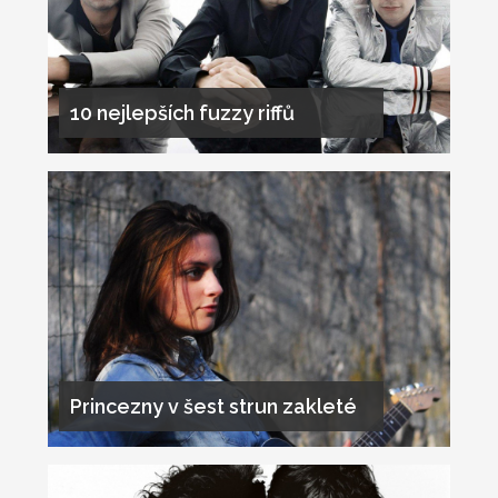
10 nejlepších fuzzy riffů
Princezny v šest strun zakleté