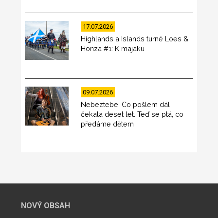
17.07.2026
Highlands a Islands turné Loes &
Honza #1: K majáku
09.07.2026
Nebeztebe: Co pošlem dál
čekala deset let. Teď se ptá, co
předáme dětem
NOVÝ OBSAH