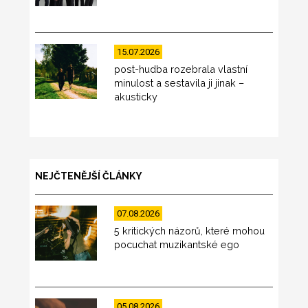
15.07.2026
post-hudba rozebrala vlastní
minulost a sestavila ji jinak –
akusticky
NEJČTENĚJŠÍ ČLÁNKY
07.08.2026
5 kritických názorů, které mohou
pocuchat muzikantské ego
05.08.2026