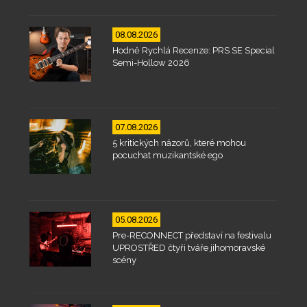
08.08.2026
Hodně Rychlá Recenze: PRS SE Special
Semi-Hollow 2026
07.08.2026
5 kritických názorů, které mohou
pocuchat muzikantské ego
05.08.2026
Pre-RECONNECT představí na festivalu
UPROSTŘED čtyři tváře jihomoravské
scény