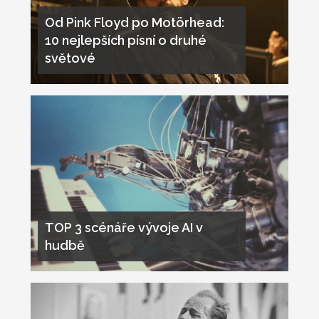
Od Pink Floyd po Motörhead:
10 nejlepších písní o druhé
světové
TOP 3 scénáře vývoje AI v
hudbě