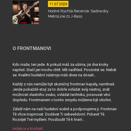
11.07.2026
Hodně Rychlá Recenze: Sadowsky
MetroLine 21 J-Bass
O FRONTMANOVI
Kdo maže, ten jede. A pokud máš za ušima, jsi dva kroky
napřed. Stačí jen trochu chtít. Mít nadhled. Povznést se. Nebát
se. Kvalitní hudební nástroje máš dnes na dosah...
Každý z nás nemůže být skutečný frontman kapely, namítneš.
Jenže pokaždé stojí za to dobře ovládat svůj nástroj, znát
možnosti vlastního zvuku, ovládat techniku, posouvat věci
dopředu. Frontmanem v tomto smyslu můžeme být všichni.
Záleží nám na naší hudební scéně a podporujeme ji. Frontman
Tě chce inspirovat. Dodávat Ti sebevědomí. Pobavit Tě.
Rozvíjet Tvé myšlení. Povzbudit Tě k hraní...
redakce a kontakt