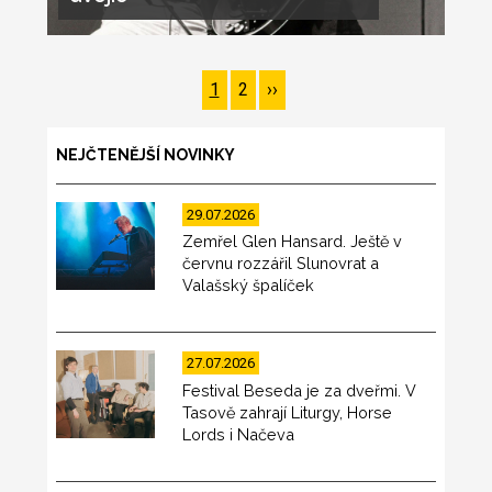
Pagination
Page
1
Page
2
Následující
››
stránka
NEJČTENĚJŠÍ NOVINKY
29.07.2026
Zemřel Glen Hansard. Ještě v
červnu rozzářil Slunovrat a
Valašský špalíček
27.07.2026
Festival Beseda je za dveřmi. V
Tasově zahrají Liturgy, Horse
Lords i Načeva