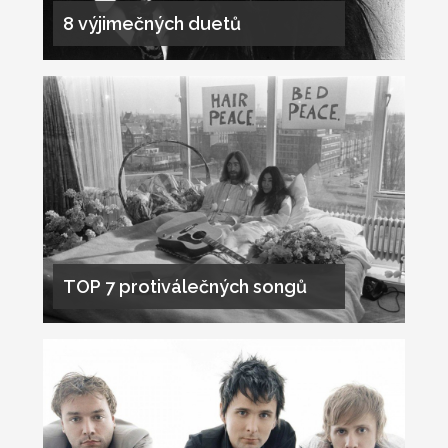
8 výjimečných duetů
TOP 7 protiválečných songů