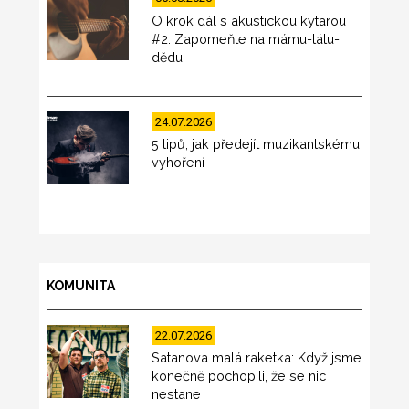
O krok dál s akustickou kytarou
#2: Zapomeňte na mámu-tátu-
dědu
24.07.2026
5 tipů, jak předejít muzikantskému
vyhoření
KOMUNITA
22.07.2026
Satanova malá raketka: Když jsme
konečně pochopili, že se nic
nestane