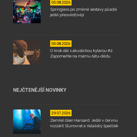
05.08.2026
Springless po změně sestavy působí
ještě přesvědčivěji
05.08.2026
O krok dál s akustickou kytarou #2:
Zapomeňte na mámu-tátu-dědu
NEJČTENĚJŠÍ NOVINKY
29.07.2026
Zemřel Glen Hansard. Ještě v červnu
rozzářil Slunovrat a Valašský špalíček