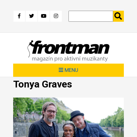
Přejít
k
hlavnímu
obsahu
MENU
Tonya Graves