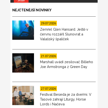
NEJČTENĚJŠÍ NOVINKY
29.07.2026
Zemřel Glen Hansard. Ještě v
červnu rozzářil Slunovrat a
Valašský špalíček
21.07.2026
Marshall uvádí zesilovač Billieho
Joe Armstronga z Green Day
27.07.2026
Festival Beseda je za dveřmi. V
Tasově zahrají Liturgy, Horse
Lords i Načeva