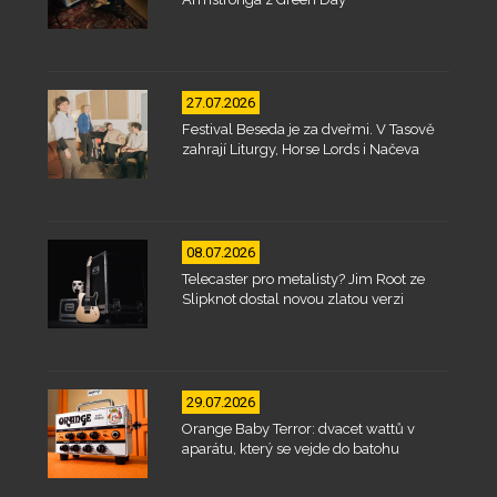
27.07.2026
Festival Beseda je za dveřmi. V Tasově
zahrají Liturgy, Horse Lords i Načeva
08.07.2026
Telecaster pro metalisty? Jim Root ze
Slipknot dostal novou zlatou verzi
29.07.2026
Orange Baby Terror: dvacet wattů v
aparátu, který se vejde do batohu