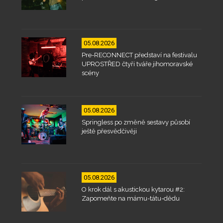
05.08.2026
Pre-RECONNECT představí na festivalu
UPROSTŘED čtyři tváře jihomoravské
scény
05.08.2026
Springless po změně sestavy působí
ještě přesvědčivěji
05.08.2026
O krok dál s akustickou kytarou #2:
Zapomeňte na mámu-tátu-dědu