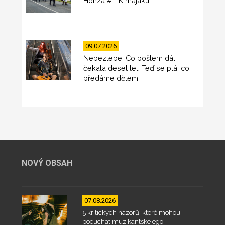
Honza #1: K majáku
09.07.2026
Nebeztebe: Co pošlem dál
čekala deset let. Teď se ptá, co
předáme dětem
NOVÝ OBSAH
07.08.2026
5 kritických názorů, které mohou
pocuchat muzikantské ego