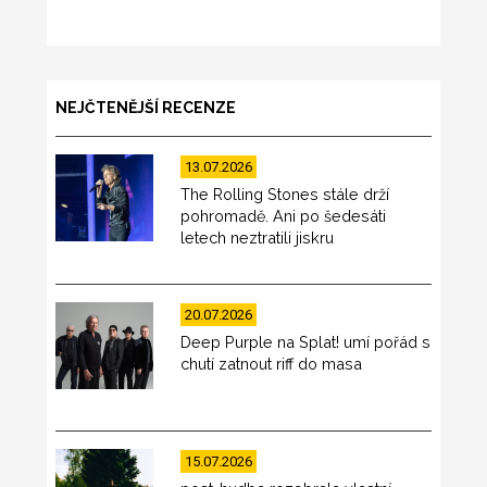
NEJČTENĚJŠÍ RECENZE
13.07.2026
The Rolling Stones stále drží
pohromadě. Ani po šedesáti
letech neztratili jiskru
20.07.2026
Deep Purple na Splat! umí pořád s
chutí zatnout riff do masa
15.07.2026