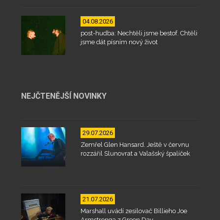
04.08.2026
post-hudba: Nechtěli jsme bestof. Chtěli
jsme dát písním nový život
NEJČTENĚJŠÍ NOVINKY
29.07.2026
Zemřel Glen Hansard. Ještě v červnu
rozzářil Slunovrat a Valašský špalíček
21.07.2026
Marshall uvádí zesilovač Billieho Joe
Armstronga z Green Day