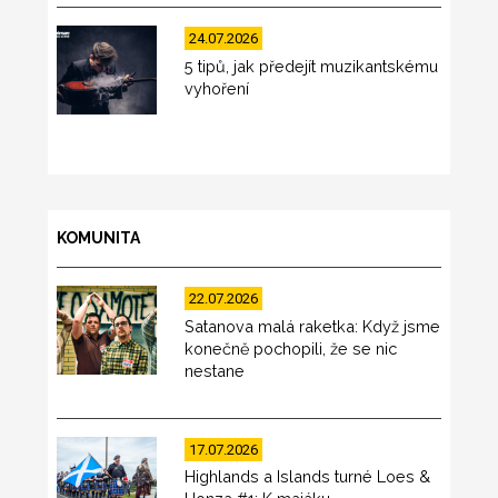
24.07.2026
5 tipů, jak předejít muzikantskému
vyhoření
KOMUNITA
22.07.2026
Satanova malá raketka: Když jsme
konečně pochopili, že se nic
nestane
17.07.2026
Highlands a Islands turné Loes &