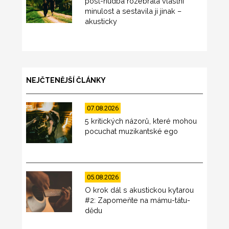
post-hudba rozebrala vlastní
minulost a sestavila ji jinak –
akusticky
NEJČTENĚJŠÍ ČLÁNKY
07.08.2026
5 kritických názorů, které mohou
pocuchat muzikantské ego
05.08.2026
O krok dál s akustickou kytarou
#2: Zapomeňte na mámu-tátu-
dědu