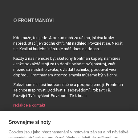
O FRONTMANOVI
Kdo maže, ten jede. A pokud máš za ušima, jsi dva kroky
napřed. Stačí jen trochu chtít. Mít nadhled. Povznést se. Nebát
se. Kvalitní hudební nástroje máš dnes na dosah...
Každý z nás nemůže být skutečný frontman kapely, namítneš.
Jenže pokaždé stojí za to dobře ovládat svůj nástroj, znát
možnosti vlastního zvuku, ovládat techniku, posouvat věci
dopředu. Frontmanem v tomto smyslu můžeme být všichni.
Záleží nám na naší hudební scéně a podporujeme ji. Frontman
Tě chce inspirovat. Dodávat Ti sebevědomí. Pobavit Tě.
Rozvíjet Tvé myšlení. Povzbudit Tě k hraní...
redakce a kontakt
Srovnejme si noty
Cookies jsou jako předznamenání v notovém zápisu a při návštěvě
webových stránek se pro různé účely ukládají do zařízení, ze