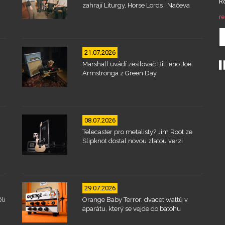
Ro
zahrají Liturgy, Horse Lords i Načeva
re
21.07.2026
Marshall uvádí zesilovač Billieho Joe
Armstronga z Green Day
08.07.2026
Telecaster pro metalisty? Jim Root ze
Slipknot dostal novou zlatou verzi
29.07.2026
li
Orange Baby Terror: dvacet wattů v
aparátu, který se vejde do batohu