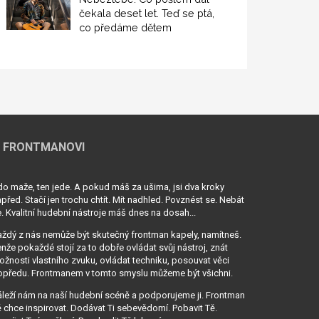
čekala deset let. Teď se ptá,
co předáme dětem
 FRONTMANOVI
o maže, ten jede. A pokud máš za ušima, jsi dva kroky
před. Stačí jen trochu chtít. Mít nadhled. Povznést se. Nebát
. Kvalitní hudební nástroje máš dnes na dosah...
ždý z nás nemůže být skutečný frontman kapely, namítneš.
nže pokaždé stojí za to dobře ovládat svůj nástroj, znát
žnosti vlastního zvuku, ovládat techniku, posouvat věci
opředu. Frontmanem v tomto smyslu můžeme být všichni.
leží nám na naší hudební scéně a podporujeme ji. Frontman
 chce inspirovat. Dodávat Ti sebevědomí. Pobavit Tě.