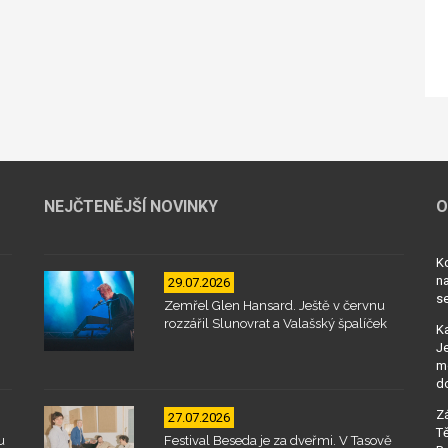
NEJČTENĚJŠÍ NOVINKY
O
Kd
na
29.07.2026
se
Zemřel Glen Hansard. Ještě v červnu
rozzářil Slunovrat a Valašský špalíček
Ka
Je
mo
d
Zá
27.07.2026
Tě
u
Festival Beseda je za dveřmi. V Tasově