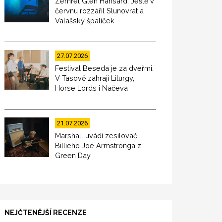
Zemřel Glen Hansard. Ještě v
červnu rozzářil Slunovrat a
Valašský špalíček
27.07.2026
Festival Beseda je za dveřmi.
V Tasově zahrají Liturgy,
Horse Lords i Načeva
21.07.2026
Marshall uvádí zesilovač
Billieho Joe Armstronga z
Green Day
NEJČTENĚJŠÍ RECENZE