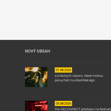
NOVÝ OBSAH
07.08.2026
5 kritických názorů, které mohou
pocuchat muzikantské ego
05.08.2026
Pre-RECONNECT představí na festival