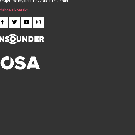
zvíjet Tvé myšlení. Povzbudit Tě k hraní...
dakce a kontakt