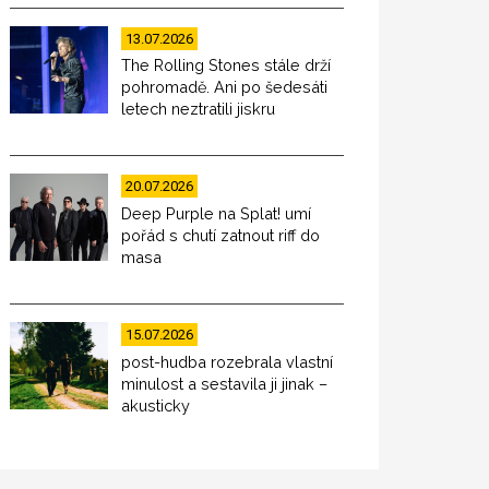
13.07.2026
The Rolling Stones stále drží
pohromadě. Ani po šedesáti
letech neztratili jiskru
20.07.2026
Deep Purple na Splat! umí
pořád s chutí zatnout riff do
masa
15.07.2026
post-hudba rozebrala vlastní
minulost a sestavila ji jinak –
akusticky