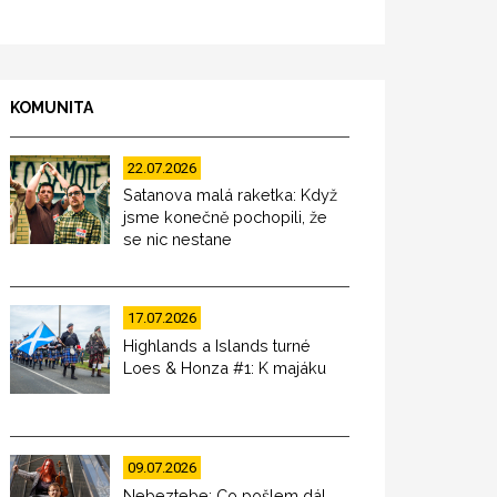
KOMUNITA
22.07.2026
Satanova malá raketka: Když
jsme konečně pochopili, že
se nic nestane
17.07.2026
Highlands a Islands turné
Loes & Honza #1: K majáku
09.07.2026
Nebeztebe: Co pošlem dál