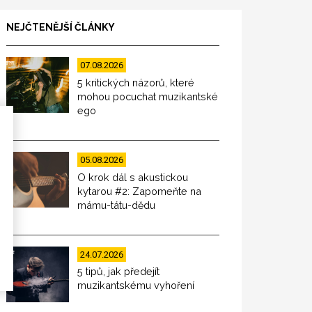
NEJČTENĚJŠÍ ČLÁNKY
07.08.2026
5 kritických názorů, které
mohou pocuchat muzikantské
ego
05.08.2026
O krok dál s akustickou
kytarou #2: Zapomeňte na
mámu-tátu-dědu
24.07.2026
5 tipů, jak předejít
muzikantskému vyhoření