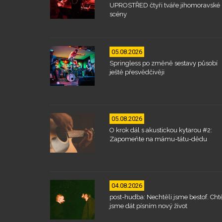
UPROSTŘED čtyři tváře jihomoravské
scény
05.08.2026
Springless po změně sestavy působí
ještě přesvědčivěji
05.08.2026
O krok dál s akustickou kytarou #2:
Zapomeňte na mámu-tátu-dědu
04.08.2026
post-hudba: Nechtěli jsme bestof. Chtě
jsme dát písním nový život