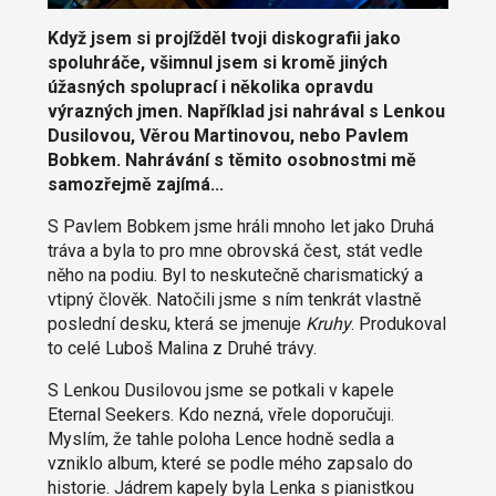
Když jsem si projížděl tvoji diskografii jako
spoluhráče, všimnul jsem si kromě jiných
úžasných spoluprací i několika opravdu
výrazných jmen. Například jsi nahrával s Lenkou
Dusilovou, Věrou Martinovou, nebo Pavlem
Bobkem. Nahrávání s těmito osobnostmi mě
samozřejmě zajímá...
S Pavlem Bobkem jsme hráli mnoho let jako Druhá
tráva a byla to pro mne obrovská čest, stát vedle
něho na podiu. Byl to neskutečně charismatický a
vtipný člověk. Natočili jsme s ním tenkrát vlastně
poslední desku, která se jmenuje
Kruhy
. Produkoval
to celé Luboš Malina z Druhé trávy.
S Lenkou Dusilovou jsme se potkali v kapele
Eternal Seekers. Kdo nezná, vřele doporučuji.
Myslím, že tahle poloha Lence hodně sedla a
vzniklo album, které se podle mého zapsalo do
historie. Jádrem kapely byla Lenka s pianistkou