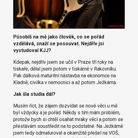
Působíš na mě jako člověk, co se pořád
vzdělává, snaží se posouvat. Nejdřív jsi
vystudoval KJJ?
Kdepak, nejdřív jsem se učil v Praze tři roky na
tiskaře, dělal jsem potom v tiskárně v Rakovníku.
Pak dálková maturitní nástavba na ekonomce na
Kladně, civilka v nemocnici a až potom Ježkárna.
Jak šla studia dál?
Musím říct, že zájem dozvídat se nové věci u mě
byl vždycky a je pořád. Někdy s tím mám problém,
protože bych si chtěl osahat mraky věcí a potom se
přestávám soustředit na to podstatné. Na Ježkárně
jsem tedy odmaturoval a okamžitě přešel na VOŠ,