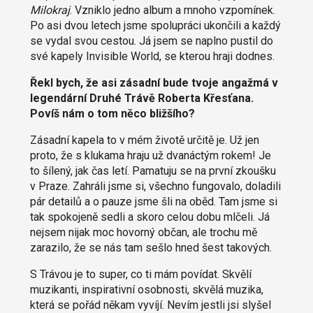
Milokraj
. Vzniklo jedno album a mnoho vzpomínek.
Po asi dvou letech jsme spolupráci ukončili a každý
se vydal svou cestou. Já jsem se naplno pustil do
své kapely Invisible World, se kterou hraji dodnes.
Řekl bych, že asi zásadní bude tvoje angažmá v
legendární Druhé Trávě Roberta Křesťana.
Povíš nám o tom něco bližšího?
Zásadní kapela to v mém životě určitě je. Už jen
proto, že s klukama hraju už dvanáctým rokem! Je
to šílený, jak čas letí. Pamatuju se na první zkoušku
v Praze. Zahráli jsme si, všechno fungovalo, doladili
pár detailů a o pauze jsme šli na oběd. Tam jsme si
tak spokojeně sedli a skoro celou dobu mlčeli. Já
nejsem nijak moc hovorný občan, ale trochu mě
zarazilo, že se nás tam sešlo hned šest takových.
S Trávou je to super, co ti mám povídat. Skvělí
muzikanti, inspirativní osobnosti, skvělá muzika,
která se pořád někam vyvíjí. Nevím jestli jsi slyšel