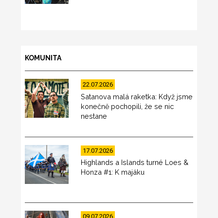
KOMUNITA
22.07.2026
Satanova malá raketka: Když jsme
konečně pochopili, že se nic
nestane
17.07.2026
Highlands a Islands turné Loes &
Honza #1: K majáku
09.07.2026