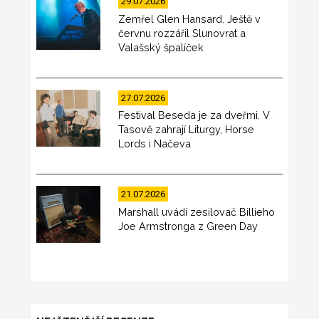
29.07.2026
Zemřel Glen Hansard. Ještě v
červnu rozzářil Slunovrat a
Valašský špalíček
27.07.2026
Festival Beseda je za dveřmi. V
Tasově zahrají Liturgy, Horse
Lords i Načeva
21.07.2026
Marshall uvádí zesilovač Billieho
Joe Armstronga z Green Day