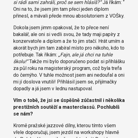
si rádi sami zahráli, proč se sem hlásíš?“
Já říkám: “
Oni na to, že jsem jim tam přeci jeden diplom
přinesl, a mávali přede mnou absolutoriem z VOŠky.
Dokola jsem jimm opakoval, že to přece není
bakalář, ale oni si vedli svou, že tady maji papíry z
konzervatoře a diplom a že to jim stačí. Hrát umím a
akorát bych jim tam zabíral místo pro někoho, kdo to
potřebuje. Tak říkám:
„Fajn, ale já chci na tuhle
školu!“
Takže mi bylo doporučeno podat si přihlášku
za půl roku na magisterský program, což byla trefa
do černýho. V tuhle možnost jsem ani nedoufal a oni
mi jí doslova vnutili! Přihlásil jsem se, přijímačky
dopadly a já jsem v lednu nastupoval.
Vím o tobě, že jsi se úspěšně zúčastnil i několika
prestižních soutěží a masterclassů. Pochlubíš
se nám?
Kromě pražské jazzové dílny, kterou tímto všem
vřele doporučuji, jsem jezdil na workshopy hlavně