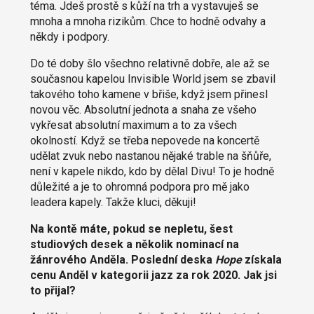
téma. Jdeš prostě s kůží na trh a vystavuješ se
mnoha a mnoha rizikům. Chce to hodně odvahy a
někdy i podpory.
Do té doby šlo všechno relativně dobře, ale až se
současnou kapelou Invisible World jsem se zbavil
takového toho kamene v břiše, když jsem přinesl
novou věc. Absolutní jednota a snaha ze všeho
vykřesat absolutní maximum a to za všech
okolností. Když se třeba nepovede na koncertě
udělat zvuk nebo nastanou nějaké trable na šňůře,
není v kapele nikdo, kdo by dělal Divu! To je hodně
důležité a je to ohromná podpora pro mě jako
leadera kapely. Takže kluci, děkuji!
Na kontě máte, pokud se nepletu, šest
studiových desek a několik nominací na
žánrového Anděla. Poslední deska
Hope
získala
cenu Anděl v kategorii jazz za rok 2020. Jak jsi
to přijal?