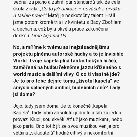
sednul za piano a zahrál pár standardů tak, že celá
škola zírala:
„Co to je? Jakože – nováček z prváku
a takhle hraje?“
Matěj je neskutečný talent. Hráli
jsme potom kromě tria i v kvintetu s Bady Zbořilem
a dechama, což byla skvělá práce zakončená
deskou
Time Against Us
.
No, a míříme k tvému asi nejzásadnějšímu
projektu plnému autorské hudby a to je Invisible
World. Tvoje kapela plná fantastických hráčů,
zaměřená na hudbu řekněme jazzu kříženého s
world music a dalšími vlivy. O co ti vlastně jde?
Je to pro tebe dejme tomu „životní kapela“ ve
smyslu splněných ambicí, hudebních snů? Tady
jsi doma?
Jojo, tady jsem doma. Je to konečně „kapela
Kapela“. Tady cítím absolutní jednotu a tah za jeden
provaz. Kluci jsou skvělí. At' už jako muzikanti, nebo
jako parta. Ono totiž jít se svou muzikou ven je pro
většinu „skladatelů“ hodně citlivý a nekomfortní