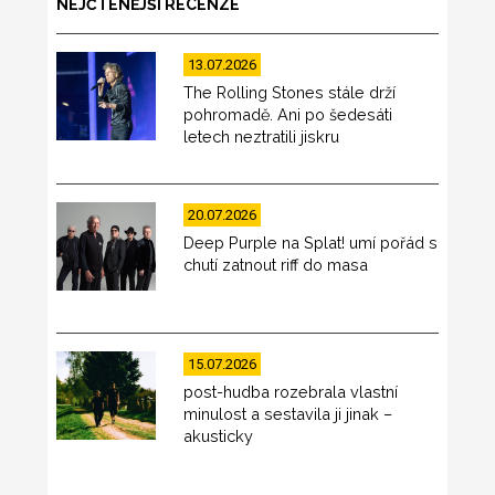
NEJČTENĚJŠÍ RECENZE
13.07.2026
The Rolling Stones stále drží
pohromadě. Ani po šedesáti
letech neztratili jiskru
20.07.2026
Deep Purple na Splat! umí pořád s
chutí zatnout riff do masa
15.07.2026
post-hudba rozebrala vlastní
minulost a sestavila ji jinak –
akusticky