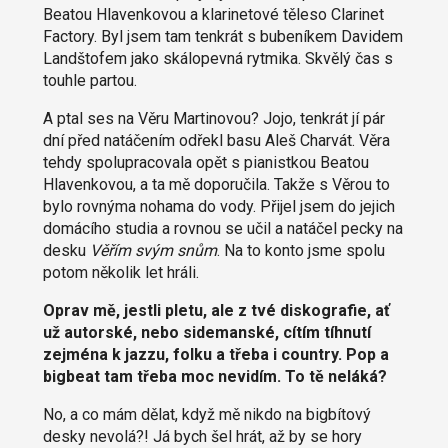
Beatou Hlavenkovou a klarinetové těleso Clarinet
Factory. Byl jsem tam tenkrát s bubeníkem Davidem
Landštofem jako skálopevná rytmika. Skvělý čas s
touhle partou.
A ptal ses na Věru Martinovou? Jojo, tenkrát jí pár
dní před natáčením odřekl basu Aleš Charvát. Věra
tehdy spolupracovala opět s pianistkou Beatou
Hlavenkovou, a ta mě doporučila. Takže s Věrou to
bylo rovnýma nohama do vody. Přijel jsem do jejich
domácího studia a rovnou se učil a natáčel pecky na
desku
Věřím svým snům
. Na to konto jsme spolu
potom několik let hráli.
Oprav mě, jestli pletu, ale z tvé diskografie, ať
už autorské, nebo sidemanské, cítím tíhnutí
zejména k jazzu, folku a třeba i country. Pop a
bigbeat tam třeba moc nevidím. To tě neláká?
No, a co mám dělat, když mě nikdo na bigbítový
desky nevolá?! Já bych šel hrát, až by se hory