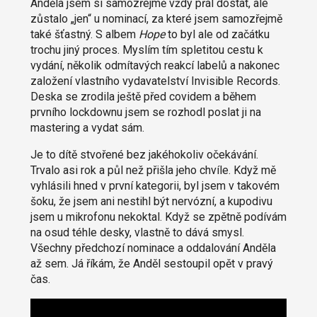
Anděla jsem si samozřejmě vždy přál dostat, ale
zůstalo „jen“ u nominací, za které jsem samozřejmě
také šťastný. S albem
Hope
to byl ale od začátku
trochu jiný proces. Myslím tím spletitou cestu k
vydání, několik odmítavých reakcí labelů a nakonec
založení vlastního vydavatelství Invisible Records.
Deska se zrodila ještě před covidem a během
prvního lockdownu jsem se rozhodl poslat ji na
mastering a vydat sám.
Je to dítě stvořené bez jakéhokoliv očekávání.
Trvalo asi rok a půl než přišla jeho chvíle. Když mě
vyhlásili hned v první kategorii, byl jsem v takovém
šoku, že jsem ani nestihl být nervózní, a kupodivu
jsem u mikrofonu nekoktal. Když se zpětně podívám
na osud téhle desky, vlastně to dává smysl.
Všechny předchozí nominace a oddalování Anděla
až sem. Já říkám, že Anděl sestoupil opět v pravý
čas.