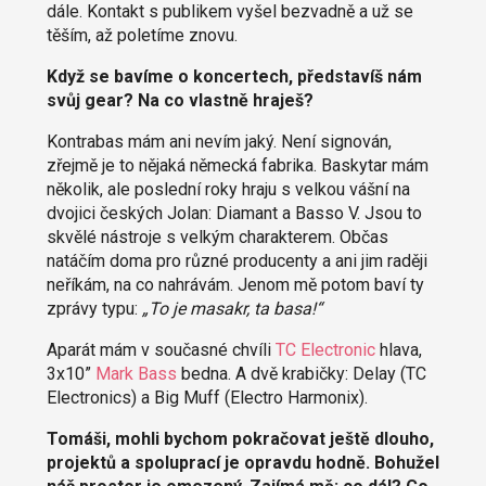
dále. Kontakt s publikem vyšel bezvadně a už se
těším, až poletíme znovu.
Když se bavíme o koncertech, představíš nám
svůj gear? Na co vlastně hraješ?
Kontrabas mám ani nevím jaký. Není signován,
zřejmě je to nějaká německá fabrika. Baskytar mám
několik, ale poslední roky hraju s velkou vášní na
dvojici českých Jolan: Diamant a Basso V. Jsou to
skvělé nástroje s velkým charakterem. Občas
natáčím doma pro různé producenty a ani jim raději
neříkám, na co nahrávám. Jenom mě potom baví ty
zprávy typu:
„To je masakr, ta basa!“
Aparát mám v současné chvíli
TC Electronic
hlava,
3x10”
Mark Bass
bedna. A dvě krabičky: Delay (TC
Electronics) a Big Muff (Electro Harmonix).
Tomáši, mohli bychom pokračovat ještě dlouho,
projektů a spoluprací je opravdu hodně. Bohužel