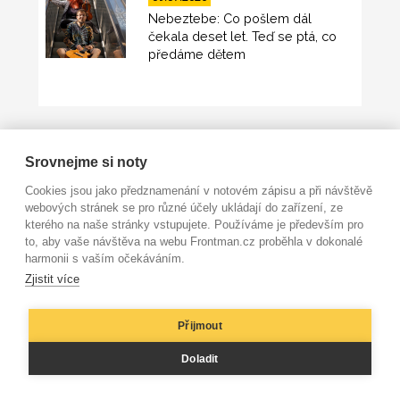
Nebeztebe: Co pošlem dál
čekala deset let. Teď se ptá, co
předáme dětem
Srovnejme si noty
Cookies jsou jako předznamenání v notovém zápisu a při návštěvě
NOVÝ OBSAH
webových stránek se pro různé účely ukládají do zařízení, ze
kterého na naše stránky vstupujete. Používáme je především pro
to, aby vaše návštěva na webu Frontman.cz proběhla v dokonalé
harmonii s vaším očekáváním.
05.08.2026
Zjistit více
Pre-RECONNECT představí na festivalu
UPROSTŘED čtyři tváře jihomoravské
scény
Přijmout
Doladit
05.08.2026