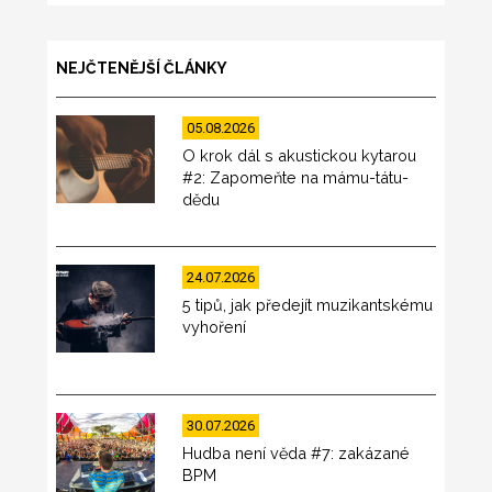
NEJČTENĚJŠÍ ČLÁNKY
05.08.2026
O krok dál s akustickou kytarou
#2: Zapomeňte na mámu-tátu-
dědu
24.07.2026
5 tipů, jak předejít muzikantskému
vyhoření
30.07.2026
Hudba není věda #7: zakázané
BPM