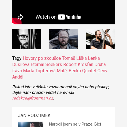
Tagy
Hovory po zkoušce
Tomáš Liška
Lenka
Dusilová
Eternal Seekers
Robert Křesťan
Druhá
tráva
Marta Topferová
Matěj Benko Quintet
Ceny
Anděl
Pokud jste v článku zaznamenali chybu nebo překlep,
dejte nám prosím vědět na e-mail
redakce@frontman.cz
.
JAN PODZIMEK
Narodil jsem se v Praze. Bicí