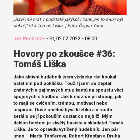
„Baví mě hrát v podstatě jakýkoliv žánr, jen to musí být
dobré,“ říká Tomáš Liška. | Foto: Özgün Yarar
Jan Podzimek
-
St, 02.02.2022 - 08:00
Hovory po zkoušce #36:
Tomáš Liška
Jako aktivní hudebník jsem vždycky rád koukal
ostatním pod pokličku. Toužil jsem se zeptat
známých a zajímavých muzikantů na spoustu věcí
spojených s hudbou. Jak k muzice přistupují, jak
to mají se cvičením, trémou, motivací nebo
inspirací. Duše umělců bývá křehká a v tomto
seriálu se jí pokouším dostat co nejblíž. Mým
dalším hostem je skvělý basista a skladatel Tomáš
Liška. Je to opravdu vytížený hudebník. Jen pár
jmen – Marta Topferová, Robert Křesťan a Druhá