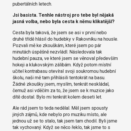
pubertálních letech.
Jsi basista. Tenhle nástroj pro tebe byl nějaká
jasná volba, nebo byla cesta k němu klikatější?
Cesta byla taková, že jsem se asi v první nebo
druhé třídě hlásil do hudebky v Rakovníku na housle.
Pozvali mě ke zkouškám, které jsem po pár
minutách úspěšně nezvládl. Následovala tak
hudební pauza, ve které jsem se věnoval především
hokeji a klukovským zálibám. Když potom místní
učitel kontrabasu otevíral svoji soukromou hudební
školu, naši mě tam přihlásili tentokrát na basu.
Žádné zkoušky jsem, myslím, tenkrát neskládal,
čemuž asi vděčím za to, že jsem se k muzice jako
dítě dostal. Bylo mi tenkrát kolem deseti let.
Ale rád jsem to teda nedělal. Měl jsem spousty
jiných zájmů, kde nebylo pro muziku místo, ale
jednou už se to stalo, tak jsem tam chodil. Byli jsme
tak vychovaný. Když se něco řeklo, tak jsme to s