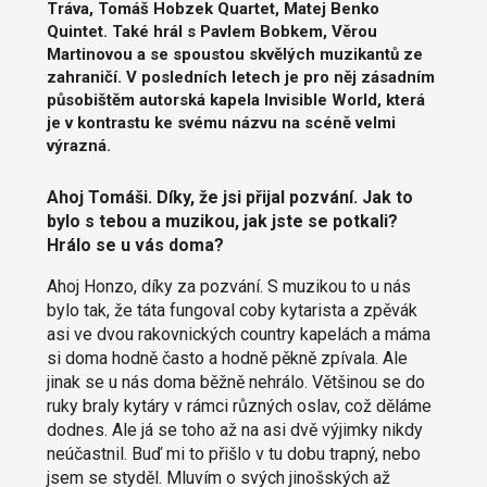
Tráva, Tomáš Hobzek Quartet, Matej Benko
Quintet. Také hrál s Pavlem Bobkem, Věrou
Martinovou a se spoustou skvělých muzikantů ze
zahraničí. V posledních letech je pro něj zásadním
působištěm autorská kapela Invisible World, která
je v kontrastu ke svému názvu na scéně velmi
výrazná.
Ahoj Tomáši. Díky, že jsi přijal pozvání. Jak to
bylo s tebou a muzikou, jak jste se potkali?
Hrálo se u vás doma?
Ahoj Honzo, díky za pozvání. S muzikou to u nás
bylo tak, že táta fungoval coby kytarista a zpěvák
asi ve dvou rakovnických country kapelách a máma
si doma hodně často a hodně pěkně zpívala. Ale
jinak se u nás doma běžně nehrálo. Většinou se do
ruky braly kytáry v rámci různých oslav, což děláme
dodnes. Ale já se toho až na asi dvě výjimky nikdy
neúčastnil. Buď mi to přišlo v tu dobu trapný, nebo
jsem se styděl. Mluvím o svých jinošských až