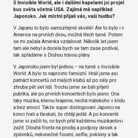
S Invisible World, ale i dalšími kapelami jsi projel
kus světa včetně USA. Zajímá mě například
Japonsko. Jak místní přijali vás, vaši hudbu?
V Japanu to bylo samozřejmě skvělé! Ale to bylo i v
Americe na prvních dvou, možná třech turné. Potom
se mi začala Amerika vzdalovat. Několik let jsem
tam ale nebyl a docela bych se tam zase podíval,
tak spřádáme s Druhou trávou plány.
V Japonsku jsem byl jednou – na turné s Invisible
World. A bylo to naprosto famózní. Hráli jsme asi
patnáct koncertů od malých klubů až po sály pro
zhruba pět set lidí. Trochu jsme se báli přijetí
publika, ale po prvních koncertech bylo jasno. Ona
taky muzika, kterou hrajeme, nechá málokoho v klidu
a bez emocí. Takže super distingovaní Japonci na
konci řvali a tleskali, že chtějí ještě. A po koncertě
jsme si zažili to, co bych přál každému muzikantovi
zažít. Dlouhá fronta na prodej a podpisy desek a
zpěvníků, nekonečné focení, selfie, poklony a tak