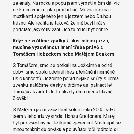
zelenaly. Na rocku a popu jsem vyrostl a čím dál víc
se k nim vracím jako posluchač. Možná mě mají
muzikanti spojeného jen s jazzem nebo Druhou
trávou. Ale realita je taková, že mě baví hrát v
podstatě jakýkoliv žánr. Jen to musí být dobré…
Když se vrátíme zpátky k plus-mínus jazzu,
musíme vyzdvihnout hraní třeba právě s
Tomášem Hobzekem nebo Matějem Benkem.
S Tomášem jsme se potkali na Ježkárně a od té
doby jsme spolu odehráli bez přehánění nejméně
tisíc koncertů. Jezdíme pořád nějaké šňůry s lidma
zvenku, natáčíme desky a držíme asi patnáct let
Tomášův kvartet. Je to skvělý drummer a hlavně
člověk!
S Matějem jsem začal hrát kolem roku 2005, když
jsem v jeho triu vystřídal Honzu Greifonera. Matěj
byl pro všechny na Ježkárně zjevením! Nastoupil se
mnou tenkrát do prváku a po uvítací řeči ředitele si