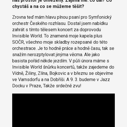
náš prostor je omezený. Zajímá mě: co dál? Co
chystáš a na co se můžeme těšit?
Zrovna teď mám hlavu plnou psaní pro Symfonický
orchestr Českého rozhlasu. Dostal jsem nabídku
zahrát s tímto tělesem koncert za doprovodu
Invisible World. To znamená moje kapela plus
SOČR, všechno moje skladby rozepsané do této
orchestrace. Je to hodně práce a hodně času, tak se
snažím nerozptylovat jinýma věcma. Ale jako
basista pořád někde jezdím. V půli února máme s
Invisible World šnůrku koncertů, takže zajedeme do
Vídně, Žiliny, Zlína, Bojkovic a v březnu se objevíme
ve Varnsdorfu a na Dobříši. A 9. 3. budeme v Jazz
Docku v Praze, Takže srdečně zvu!