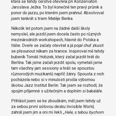
která se tehdy čerstvě otevřela při Konzervatoři
Jaroslava Ježka. To byl konečně ten pravý průnik a
ponor do jazzu, po kterém jsem prahnul. Absolvoval
jsem tenkrát s triem Matěje Benka.
Několik let potom jsem na žádné další školy
nemyslel, ale jezdil jsem docela často po různých
mezinárodních workshopech, hlavně do Polska a
Itálie. Dveře se začaly otevírat a já pojal chuť zkusit
se přesunout někam za hranice. Inspiroval mě tehdy
bubeník Tomáš Hobzek, který začal jezdit hrát do
Berlína. Tak jsme začali jezdit spolu, vymetali jsme
tam všechny jam sessiony a hráli se spoustou
různorodých muzikantů napříč žánry. Spousta z nich
pocházela nebo si v minulosti prošla výbornou
školou Jazz Institut Berlin. Tak jsem se rozhodl, že
spojím příjemné s užitečným a doplním si bakaláře.
Přihlásil jsem se ke zkouškám, měl jsem tehdy už
za sebou první sólovou desku Invisible World,
zahrál jsem jim a oni mi řekli
„Hele, s tebou bychom