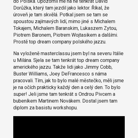
do Polska. Upozornil mě na ně tenkrát David
Dorůžka, který tam jezdil jako lektor. Říkal, že
úroveň je tam skvělá. Potkal jsem se tam se
spoustou zajímavých lidí, mimo jiné s Michalem
Tokajem, Michalem Baranskim, Lukaszem Zytou,
Piotrem Baronem, Piotrem Wojtasikem a dalšími.
Prostě top dream company polského jazzu.
Na vyloženě masterclassu jsem byl na severu Itálie
u Milána. Sjela se tam tenkrát top dream company
amerického jazzu. Takže lidi jako Jimmy Cobb,
Buster Williams, Joey DeFrancesco s náma
pracovali. Tím, jak to bylo malé městečko, měli jsme
je na očích prakticky každý den a celý den. To bylo
super! Jeli jsme tam tenkrát s Ondrou Pivcem a
bubeníkem Martinem Novákem. Dostal jsem tam
diplom za basistu workshopu.