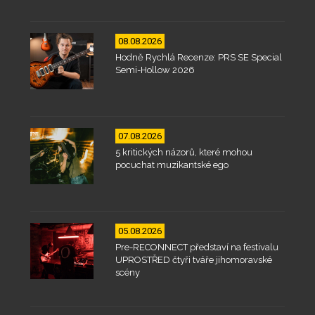
08.08.2026
Hodně Rychlá Recenze: PRS SE Special
Semi-Hollow 2026
07.08.2026
5 kritických názorů, které mohou
pocuchat muzikantské ego
05.08.2026
Pre-RECONNECT představí na festivalu
UPROSTŘED čtyři tváře jihomoravské
scény