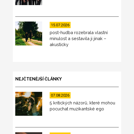
15.07.2026
post-hudba rozebrala vlastní
minulost a sestavila ji jinak –
akusticky
NEJČTENĚJŠÍ ČLÁNKY
07.08.2026
5 kritických názorů, které mohou
pocuchat muzikantské ego