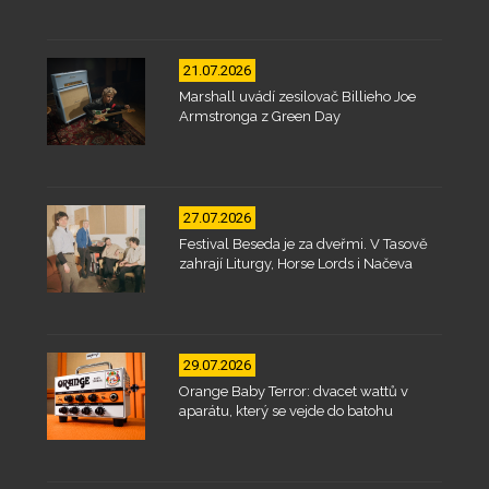
21.07.2026
Marshall uvádí zesilovač Billieho Joe
Armstronga z Green Day
27.07.2026
Festival Beseda je za dveřmi. V Tasově
zahrají Liturgy, Horse Lords i Načeva
29.07.2026
Orange Baby Terror: dvacet wattů v
aparátu, který se vejde do batohu