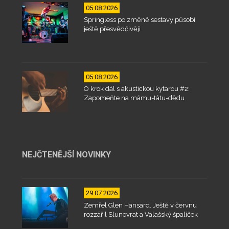
05.08.2026
Springless po změně sestavy působí
ještě přesvědčivěji
05.08.2026
O krok dál s akustickou kytarou #2:
Zapomeňte na mámu-tátu-dědu
NEJČTENĚJŠÍ NOVINKY
29.07.2026
Zemřel Glen Hansard. Ještě v červnu
rozzářil Slunovrat a Valašský špalíček