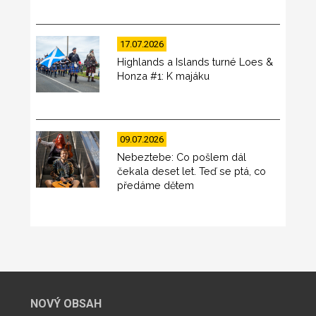
17.07.2026
Highlands a Islands turné Loes &
Honza #1: K majáku
09.07.2026
Nebeztebe: Co pošlem dál
čekala deset let. Teď se ptá, co
předáme dětem
NOVÝ OBSAH