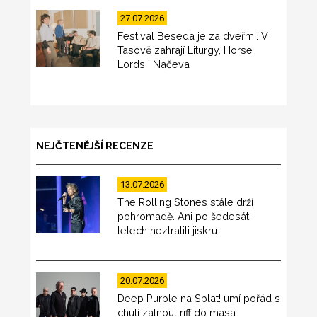
27.07.2026
Festival Beseda je za dveřmi. V
Tasově zahrají Liturgy, Horse
Lords i Načeva
NEJČTENĚJŠÍ RECENZE
13.07.2026
The Rolling Stones stále drží
pohromadě. Ani po šedesáti
letech neztratili jiskru
20.07.2026
Deep Purple na Splat! umí pořád s
chutí zatnout riff do masa