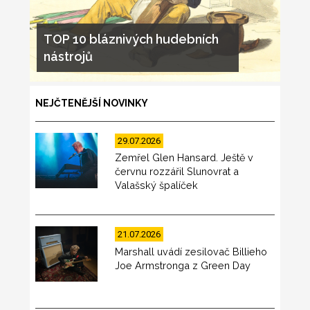
TOP 10 bláznivých hudebních
nástrojů
NEJČTENĚJŠÍ NOVINKY
29.07.2026
Zemřel Glen Hansard. Ještě v
červnu rozzářil Slunovrat a
Valašský špalíček
21.07.2026
Marshall uvádí zesilovač Billieho
Joe Armstronga z Green Day