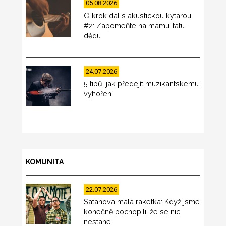
05.08.2026
O krok dál s akustickou kytarou
#2: Zapomeňte na mámu-tátu-
dědu
24.07.2026
5 tipů, jak předejít muzikantskému
vyhoření
KOMUNITA
22.07.2026
Satanova malá raketka: Když jsme
konečně pochopili, že se nic
nestane