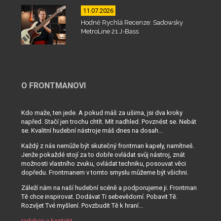
11.07.2026
Hodně Rychlá Recenze: Sadowsky
MetroLine 21 J-Bass
O FRONTMANOVI
Kdo maže, ten jede. A pokud máš za ušima, jsi dva kroky
napřed. Stačí jen trochu chtít. Mít nadhled. Povznést se. Nebát
se. Kvalitní hudební nástroje máš dnes na dosah...
Každý z nás nemůže být skutečný frontman kapely, namítneš.
Jenže pokaždé stojí za to dobře ovládat svůj nástroj, znát
možnosti vlastního zvuku, ovládat techniku, posouvat věci
dopředu. Frontmanem v tomto smyslu můžeme být všichni.
Záleží nám na naší hudební scéně a podporujeme ji. Frontman
Tě chce inspirovat. Dodávat Ti sebevědomí. Pobavit Tě.
Rozvíjet Tvé myšlení. Povzbudit Tě k hraní...
redakce a kontakt