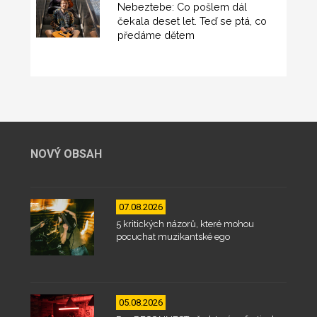
Nebeztebe: Co pošlem dál
čekala deset let. Teď se ptá, co
předáme dětem
NOVÝ OBSAH
07.08.2026
5 kritických názorů, které mohou
pocuchat muzikantské ego
05.08.2026