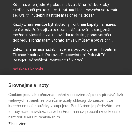
Kdo maže, ten jede. A pokud máš za ušima, jsi dva kroky
napřed. Stačí jen trochu chtít. Mít nadhled. Povznést se. Nebát
se. Kvalitní hudební nástroje máš dnes na dosah...
Každý z nás nemůže být skutečný frontman kapely, namítneš.
Jenže pokaždé stojí za to dobře ovládat svůj nástroj, znát
možnosti vlastního zvuku, ovládat techniku, posouvat věci
dopředu. Frontmanem v tomto smyslu můžeme být všichni.
Záleží nám na naší hudební scéně a podporujeme ji. Frontman
Tě chce inspirovat. Dodávat Ti sebevědomí. Pobavit Tě.
Rozvíjet Tvé myšlení. Povzbudit Tě k hraní...
redakce a kontakt
Srovnejme si noty
Cookies jsou jako předznamenání v notovém zápisu a při návštěvě
webových stránek se pro různé účely ukládají do zařízení, ze
kterého na naše stránky vstupujete. Používáme je především pro
to, aby vaše návštěva na webu Frontman.cz proběhla v dokonalé
harmonii s vaším očekáváním.
Zjistit více