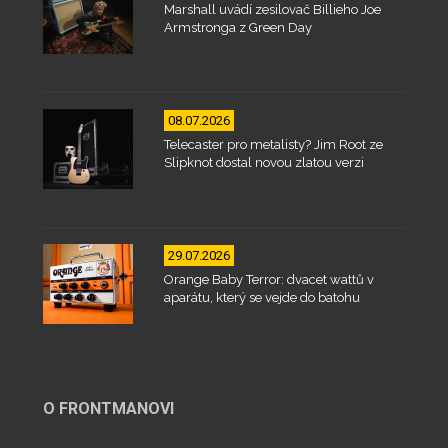
Marshall uvádí zesilovač Billieho Joe
Armstronga z Green Day
08.07.2026
Telecaster pro metalisty? Jim Root ze
Slipknot dostal novou zlatou verzi
29.07.2026
Orange Baby Terror: dvacet wattů v
aparátu, který se vejde do batohu
O FRONTMANOVI