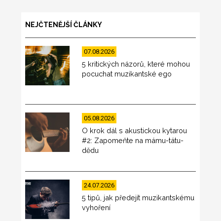
NEJČTENĚJŠÍ ČLÁNKY
07.08.2026
5 kritických názorů, které mohou
pocuchat muzikantské ego
05.08.2026
O krok dál s akustickou kytarou
#2: Zapomeňte na mámu-tátu-
dědu
24.07.2026
5 tipů, jak předejít muzikantskému
vyhoření