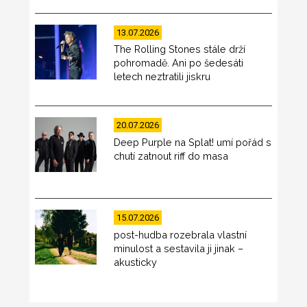
13.07.2026
The Rolling Stones stále drží
pohromadě. Ani po šedesáti
letech neztratili jiskru
20.07.2026
Deep Purple na Splat! umí pořád s
chutí zatnout riff do masa
15.07.2026
post-hudba rozebrala vlastní
minulost a sestavila ji jinak –
akusticky