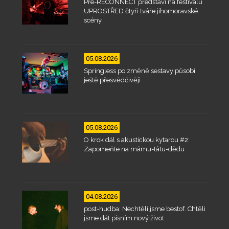
Pre-RECONNECT představí na festivalu
UPROSTŘED čtyři tváře jihomoravské
scény
05.08.2026
Springless po změně sestavy působí
ještě přesvědčivěji
05.08.2026
O krok dál s akustickou kytarou #2:
Zapomeňte na mámu-tátu-dědu
04.08.2026
post-hudba: Nechtěli jsme bestof. Chtěli
jsme dát písním nový život