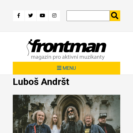
Přejít
k
hlavnímu
obsahu
MENU
Luboš Andršt