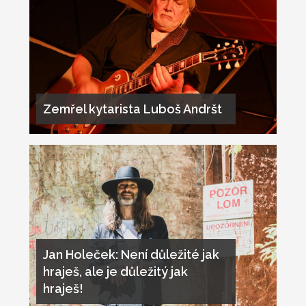
Zemřel kytarista Luboš Andršt
Jan Holeček: Není důležité jak
hraješ, ale je důležitý jak
hraješ!