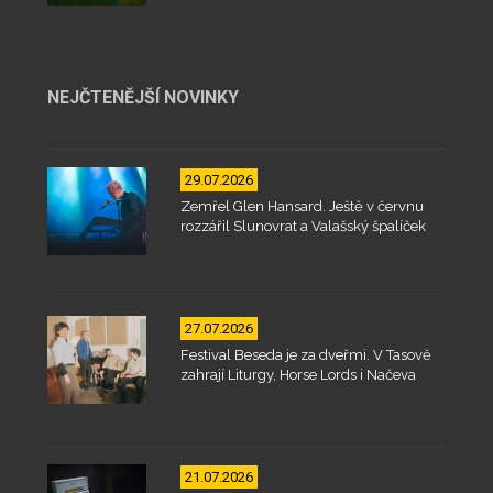
NEJČTENĚJŠÍ NOVINKY
29.07.2026
Zemřel Glen Hansard. Ještě v červnu
rozzářil Slunovrat a Valašský špalíček
27.07.2026
Festival Beseda je za dveřmi. V Tasově
zahrají Liturgy, Horse Lords i Načeva
21.07.2026