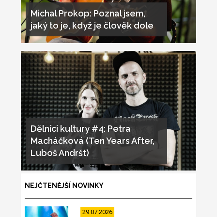
Michal Prokop: Poznal jsem,
jaký to je, když je člověk dole
Dělníci kultury #4: Petra
Macháčková (Ten Years After,
Luboš Andršt)
NEJČTENĚJŠÍ NOVINKY
29.07.2026