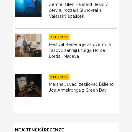
Zemřel Glen Hansard. Ještě v
červnu rozzářil Slunovrat a
Valašský špalíček
27.07.2026
Festival Beseda je za dveřmi. V
Tasově zahrají Liturgy, Horse
Lords i Načeva
21.07.2026
Marshall uvádí zesilovač Billieho
Joe Armstronga z Green Day
NEJČTENĚJŠÍ RECENZE