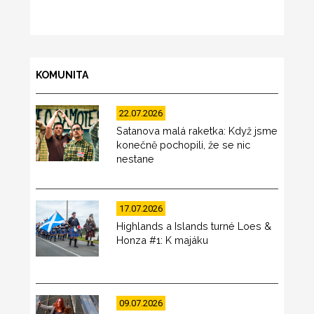
KOMUNITA
22.07.2026
Satanova malá raketka: Když jsme
konečně pochopili, že se nic
nestane
17.07.2026
Highlands a Islands turné Loes &
Honza #1: K majáku
09.07.2026