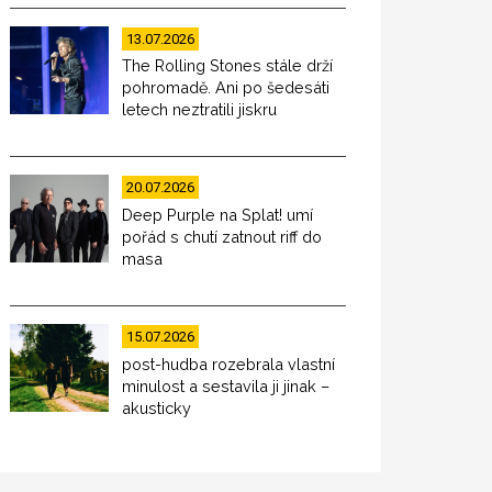
13.07.2026
The Rolling Stones stále drží
pohromadě. Ani po šedesáti
letech neztratili jiskru
20.07.2026
Deep Purple na Splat! umí
pořád s chutí zatnout riff do
masa
15.07.2026
post-hudba rozebrala vlastní
minulost a sestavila ji jinak –
akusticky