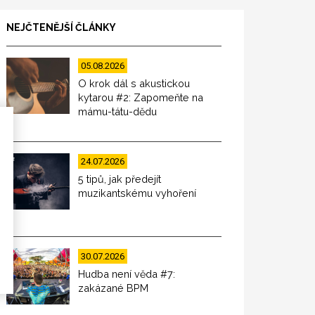
NEJČTENĚJŠÍ ČLÁNKY
05.08.2026
O krok dál s akustickou
kytarou #2: Zapomeňte na
mámu-tátu-dědu
24.07.2026
5 tipů, jak předejít
muzikantskému vyhoření
30.07.2026
Hudba není věda #7:
zakázané BPM