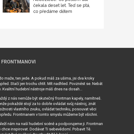
čekala deset let. Teď se ptá,
co předáme dětem
 FRONTMANOVI
o maže, ten jede. A pokud máš za ušima, jsi dva kroky
před. Stačí jen trochu chtít. Mít nadhled. Povznést se. Nebát
. Kvalitní hudební nástroje máš dnes na dosah...
ždý z nás nemůže být skutečný frontman kapely, namítneš.
nže pokaždé stojí za to dobře ovládat svůj nástroj, znát
žnosti vlastního zvuku, ovládat techniku, posouvat věci
opředu. Frontmanem v tomto smyslu můžeme být všichni.
leží nám na naší hudební scéně a podporujeme ji. Frontman
 chce inspirovat. Dodávat Ti sebevědomí. Pobavit Tě.