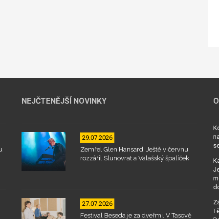
NEJČTENĚJŠÍ NOVINKY
O
Kd
na
29.07.2026
se
u
Zemřel Glen Hansard. Ještě v červnu
rozzářil Slunovrat a Valašský špalíček
Ka
Je
mo
d
Zá
27.07.2026
Tě
Festival Beseda je za dveřmi. V Tasově