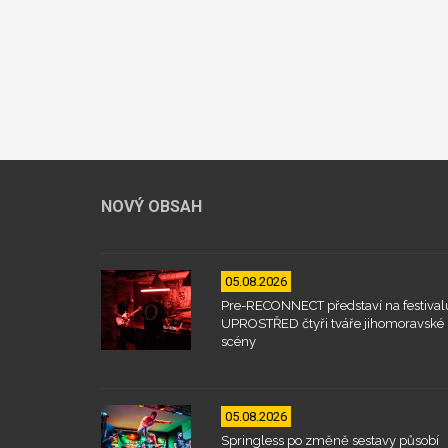
NOVÝ OBSAH
05.08.2026
Pre-RECONNECT představí na festival
UPROSTŘED čtyři tváře jihomoravské
scény
05.08.2026
Springless po změně sestavy působí