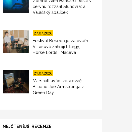
Zemřel Glen Hansard. Ještě v
červnu rozzářil Slunovrat a
Valašský špalíček
27.07.2026
Festival Beseda je za dveřmi.
V Tasově zahrají Liturgy,
Horse Lords i Načeva
21.07.2026
Marshall uvádí zesilovač
Billieho Joe Armstronga z
Green Day
NEJČTENĚJŠÍ RECENZE