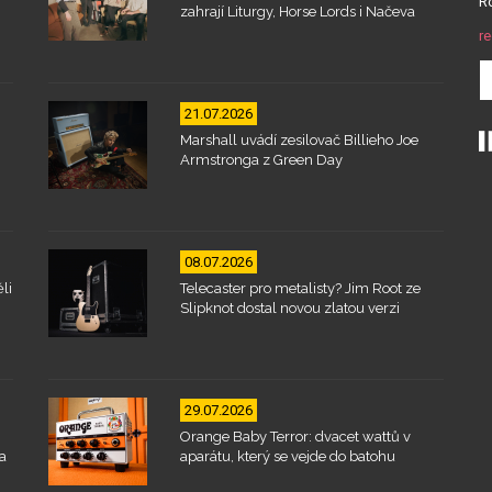
Ro
zahrají Liturgy, Horse Lords i Načeva
re
21.07.2026
Marshall uvádí zesilovač Billieho Joe
Armstronga z Green Day
08.07.2026
li
Telecaster pro metalisty? Jim Root ze
Slipknot dostal novou zlatou verzi
29.07.2026
Orange Baby Terror: dvacet wattů v
a
aparátu, který se vejde do batohu