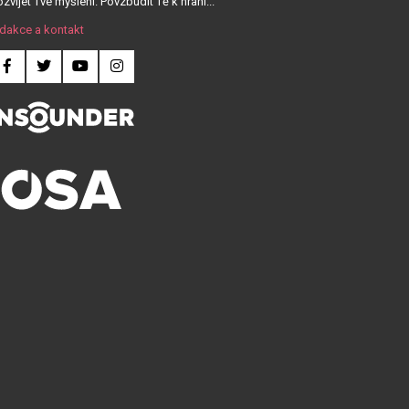
zvíjet Tvé myšlení. Povzbudit Tě k hraní...
dakce a kontakt