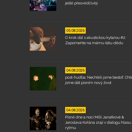
ještě přesvědčivěji
05.08.2026
O krok dál s akustickou kytarou #2:
Zapomeňte na mámu-tátu-dědu
04.08.2026
post-hudba: Nechtěli jsme bestof. Chtě
jsme dát písním nový život
04.08.2026
Písně dne a noci Milli Janatkové &
Jaroslava Kořána zrají v dialogu hlasu 
rytmu