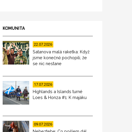
KOMUNITA
22.07.2026
Satanova malá raketka: Když
jsme konečně pochopili, že
se nic nestane
17.07.2026
Highlands a Islands turné
Loes & Honza #1: K majáku
09.07.2026
Nebeztebe: Co pošlem dál