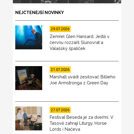
NEJČTENĚJŠÍ NOVINKY
29.07.2026
Zemřel Glen Hansard. Ještě v
červnu rozzářil Slunovrat a
Valašský špalíček
21.07.2026
Marshall uvádí zesilovač Billieho
Joe Armstronga z Green Day
27.07.2026
Festival Beseda je za dveřmi. V
Tasově zahrají Liturgy, Horse
Lords i Načeva