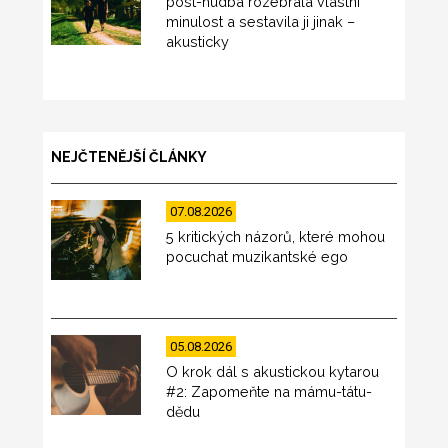
post-hudba rozebrala vlastní
minulost a sestavila ji jinak –
akusticky
NEJČTENĚJŠÍ ČLÁNKY
07.08.2026
5 kritických názorů, které mohou
pocuchat muzikantské ego
05.08.2026
O krok dál s akustickou kytarou
#2: Zapomeňte na mámu-tátu-
dědu