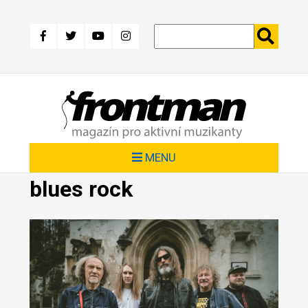
Přejít
k
hlavnímu
obsahu
MENU
blues rock