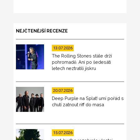
NEJČTENĚJŠÍ RECENZE
13.07.2026
The Rolling Stones stále drží
pohromadě. Ani po šedesáti
letech neztratili jiskru
20.07.2026
Deep Purple na Splat! umí pořád s
chutí zatnout riff do masa
15.07.2026