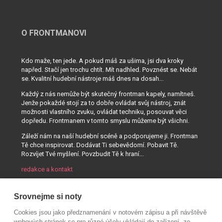
O FRONTMANOVI
Kdo maže, ten jede. A pokud máš za ušima, jsi dva kroky
napřed. Stačí jen trochu chtít. Mít nadhled. Povznést se. Nebát
se. Kvalitní hudební nástroje máš dnes na dosah...
Každý z nás nemůže být skutečný frontman kapely, namítneš.
Jenže pokaždé stojí za to dobře ovládat svůj nástroj, znát
možnosti vlastního zvuku, ovládat techniku, posouvat věci
dopředu. Frontmanem v tomto smyslu můžeme být všichni.
Záleží nám na naší hudební scéně a podporujeme ji. Frontman
Tě chce inspirovat. Dodávat Ti sebevědomí. Pobavit Tě.
Rozvíjet Tvé myšlení. Povzbudit Tě k hraní...
redakce a kontakt
Srovnejme si noty
Cookies jsou jako předznamenání v notovém zápisu a při návštěvě
webových stránek se pro různé účely ukládají do zařízení, ze