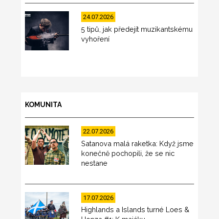
24.07.2026
5 tipů, jak předejít muzikantskému
vyhoření
KOMUNITA
22.07.2026
Satanova malá raketka: Když jsme
konečně pochopili, že se nic
nestane
17.07.2026
Highlands a Islands turné Loes &