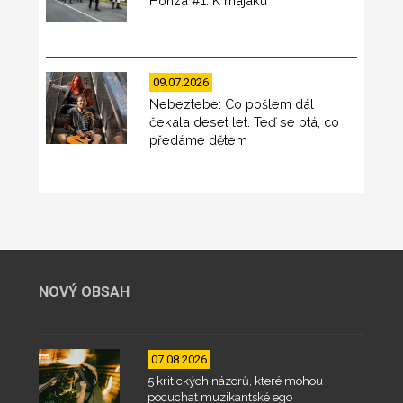
Honza #1: K majáku
09.07.2026
Nebeztebe: Co pošlem dál
čekala deset let. Teď se ptá, co
předáme dětem
NOVÝ OBSAH
07.08.2026
5 kritických názorů, které mohou
pocuchat muzikantské ego