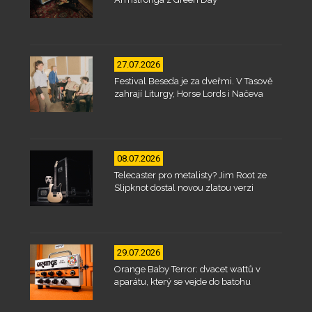
27.07.2026
Festival Beseda je za dveřmi. V Tasově
zahrají Liturgy, Horse Lords i Načeva
08.07.2026
Telecaster pro metalisty? Jim Root ze
Slipknot dostal novou zlatou verzi
29.07.2026
Orange Baby Terror: dvacet wattů v
aparátu, který se vejde do batohu