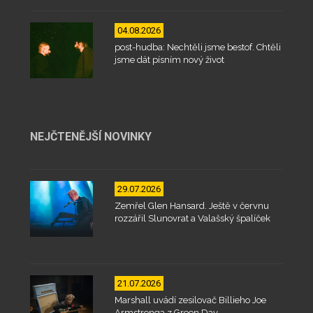
04.08.2026
post-hudba: Nechtěli jsme bestof. Chtěli
jsme dát písním nový život
NEJČTENĚJŠÍ NOVINKY
29.07.2026
Zemřel Glen Hansard. Ještě v červnu
rozzářil Slunovrat a Valašský špalíček
21.07.2026
Marshall uvádí zesilovač Billieho Joe
Armstronga z Green Day