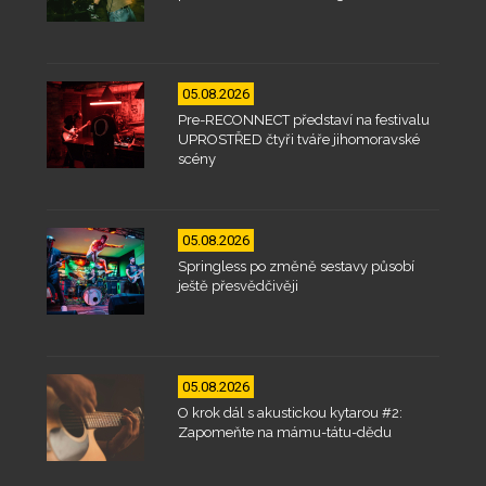
05.08.2026
Pre-RECONNECT představí na festivalu
UPROSTŘED čtyři tváře jihomoravské
scény
05.08.2026
Springless po změně sestavy působí
ještě přesvědčivěji
05.08.2026
O krok dál s akustickou kytarou #2:
Zapomeňte na mámu-tátu-dědu