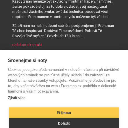
Každý z nás nemůže být skutečný frontman kapely, namítneš.
Jenže pokaždé stojí za to dobře ovládat svůj nástroj, znát
možnosti vlastního zvuku, ovládat techniku, posouvat věci
dopředu. Frontmanem v tomto smyslu můžeme být všichni.
Záleží nám na naší hudební scéně a podporujeme ji. Frontman
Tě chce inspirovat. Dodávat Ti sebevědomí. Pobavit Tě.
Rozvíjet Tvé myšlení. Povzbudit Tě k hraní...
redakce a kontakt
Srovnejme si noty
Cookies jsou jako předznamenání v notovém zápisu a při návštěvě
webových stránek se pro různé účely ukládají do zařízení, ze
kterého na naše stránky vstupujete. Používáme je především pro
to, aby vaše návštěva na webu Frontman.cz proběhla v dokonalé
harmonii s vaším očekáváním.
Zjistit více
Přijmout
© AUDIO PARTNER s.r.o.
Doladit