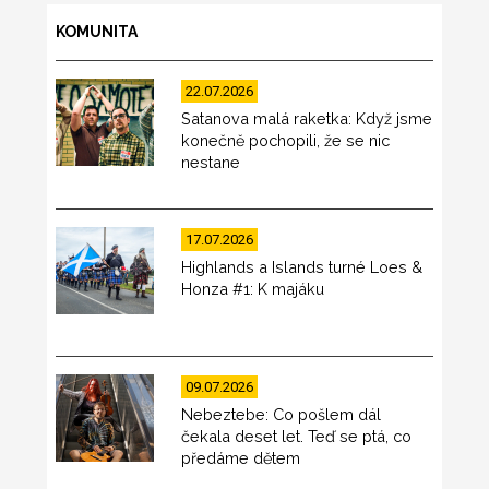
KOMUNITA
22.07.2026
Satanova malá raketka: Když jsme
konečně pochopili, že se nic
nestane
17.07.2026
Highlands a Islands turné Loes &
Honza #1: K majáku
09.07.2026
Nebeztebe: Co pošlem dál
čekala deset let. Teď se ptá, co
předáme dětem