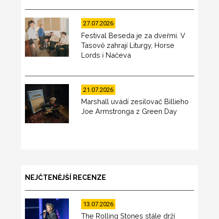
27.07.2026
Festival Beseda je za dveřmi. V
Tasově zahrají Liturgy, Horse
Lords i Načeva
21.07.2026
Marshall uvádí zesilovač Billieho
Joe Armstronga z Green Day
NEJČTENĚJŠÍ RECENZE
13.07.2026
The Rolling Stones stále drží