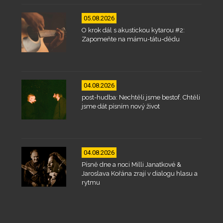
05.08.2026
O krok dál s akustickou kytarou #2:
Zapomeňte na mámu-tátu-dědu
04.08.2026
post-hudba: Nechtěli jsme bestof. Chtěli
jsme dát písním nový život
04.08.2026
Písně dne a noci Milli Janatkové &
Jaroslava Kořána zrají v dialogu hlasu a
rytmu