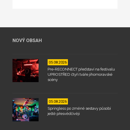
NOVÝ OBSAH
05.08.2026
Pre-RECONNECT představí na festivalu
UPROSTŘED čtyři tváře jihomoravské
scény
05.08.2026
Springless po změně sestavy působí
ještě přesvědčivěji