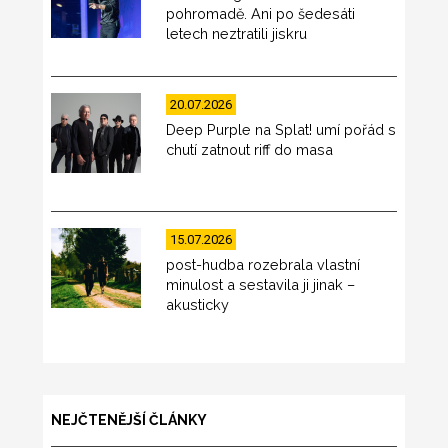
pohromadě. Ani po šedesáti
letech neztratili jiskru
20.07.2026
Deep Purple na Splat! umí pořád s
chutí zatnout riff do masa
15.07.2026
post-hudba rozebrala vlastní
minulost a sestavila ji jinak –
akusticky
NEJČTENĚJŠÍ ČLÁNKY