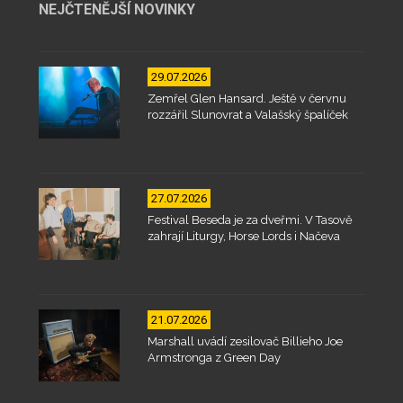
NEJČTENĚJŠÍ NOVINKY
29.07.2026
Zemřel Glen Hansard. Ještě v červnu
rozzářil Slunovrat a Valašský špalíček
27.07.2026
Festival Beseda je za dveřmi. V Tasově
zahrají Liturgy, Horse Lords i Načeva
21.07.2026
Marshall uvádí zesilovač Billieho Joe
Armstronga z Green Day