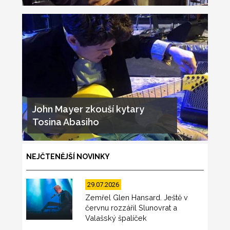
John Mayer zkouší kytary
Tosina Abasiho
NEJČTENĚJŠÍ NOVINKY
29.07.2026
Zemřel Glen Hansard. Ještě v
červnu rozzářil Slunovrat a
Valašský špalíček