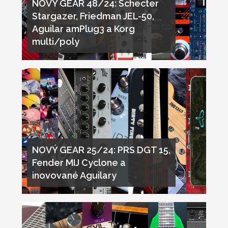
NOVÝ GEAR 48/24: Schecter
Stargazer, Friedman JEL-50,
Aguilar amPlug3 a Korg
multi/poly
NOVÝ GEAR 25/24: PRS DGT 15,
Fender MIJ Cyclone a
inovované Aguilary