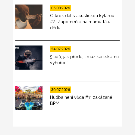
05.08.2026
O krok dál s akustickou kytarou
#2: Zapomeňte na mámu-tátu-
dědu
24.07.2026
5 tipů, jak předejít muzikantskému
vyhoření
30.07.2026
Hudba není věda #7: zakázané
BPM