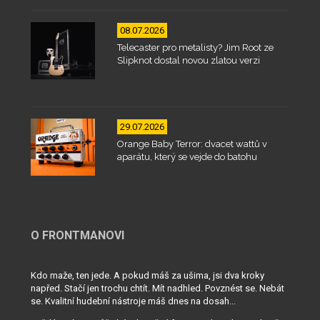
08.07.2026
Telecaster pro metalisty? Jim Root ze
Slipknot dostal novou zlatou verzi
29.07.2026
Orange Baby Terror: dvacet wattů v
aparátu, který se vejde do batohu
O FRONTMANOVI
Kdo maže, ten jede. A pokud máš za ušima, jsi dva kroky
napřed. Stačí jen trochu chtít. Mít nadhled. Povznést se. Nebát
se. Kvalitní hudební nástroje máš dnes na dosah...