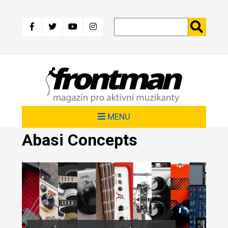
Přejít
k
hlavnímu
obsahu
MENU
Abasi Concepts