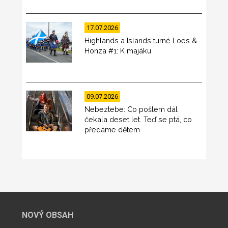
17.07.2026
Highlands a Islands turné Loes &
Honza #1: K majáku
09.07.2026
Nebeztebe: Co pošlem dál
čekala deset let. Teď se ptá, co
předáme dětem
NOVÝ OBSAH