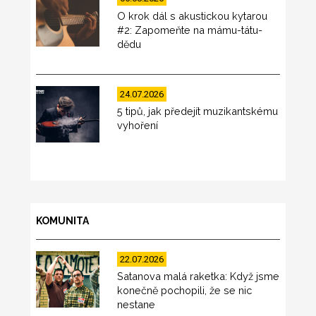
O krok dál s akustickou kytarou
#2: Zapomeňte na mámu-tátu-
dědu
24.07.2026
5 tipů, jak předejít muzikantskému
vyhoření
KOMUNITA
22.07.2026
Satanova malá raketka: Když jsme
konečně pochopili, že se nic
nestane