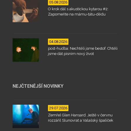
05.08.2026
O krok dál s akustickou kytarou #2:
Zapomeňte na mámu-tátu-dědu
04.08.2026
post-hudba: Nechtěli jsme bestof. Chtěli
jsme dát písním nový život
NEJČTENĚJŠÍ NOVINKY
29.07.2026
Zemřel Glen Hansard. Ještě v červnu
rozzářil Slunovrat a Valašský špalíček