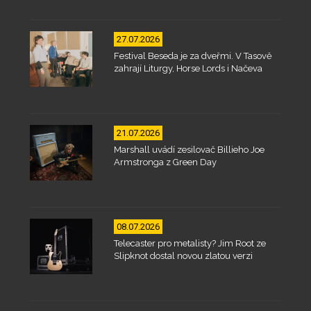
27.07.2026
Festival Beseda je za dveřmi. V Tasově
zahrají Liturgy, Horse Lords i Načeva
21.07.2026
Marshall uvádí zesilovač Billieho Joe
Armstronga z Green Day
08.07.2026
Telecaster pro metalisty? Jim Root ze
Slipknot dostal novou zlatou verzi