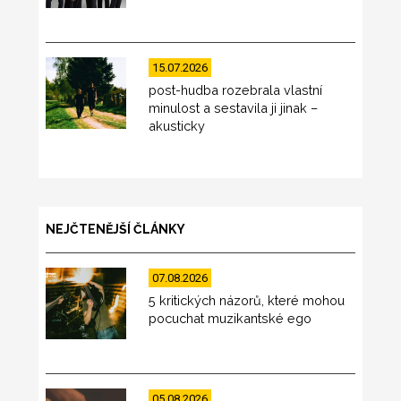
15.07.2026
post-hudba rozebrala vlastní
minulost a sestavila ji jinak –
akusticky
NEJČTENĚJŠÍ ČLÁNKY
07.08.2026
5 kritických názorů, které mohou
pocuchat muzikantské ego
05.08.2026