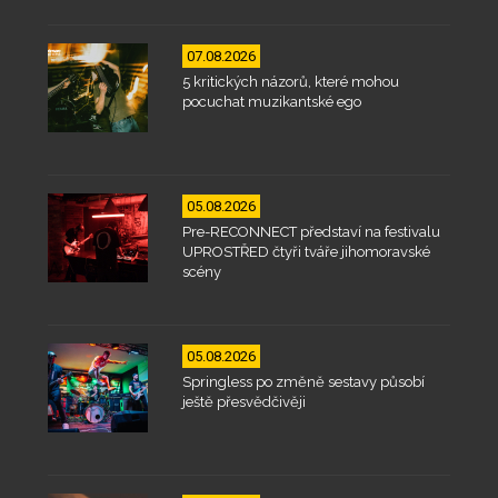
07.08.2026
5 kritických názorů, které mohou
pocuchat muzikantské ego
05.08.2026
Pre-RECONNECT představí na festivalu
UPROSTŘED čtyři tváře jihomoravské
scény
05.08.2026
Springless po změně sestavy působí
ještě přesvědčivěji