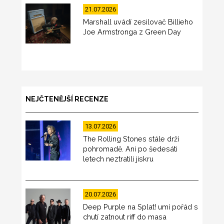
21.07.2026
Marshall uvádí zesilovač Billieho
Joe Armstronga z Green Day
NEJČTENĚJŠÍ RECENZE
13.07.2026
The Rolling Stones stále drží
pohromadě. Ani po šedesáti
letech neztratili jiskru
20.07.2026
Deep Purple na Splat! umí pořád s
chutí zatnout riff do masa