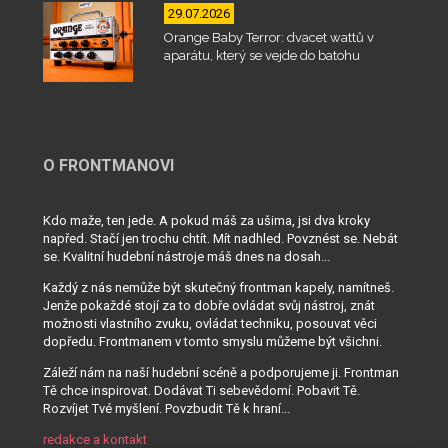
29.07.2026
Orange Baby Terror: dvacet wattů v
aparátu, který se vejde do batohu
O FRONTMANOVI
Kdo maže, ten jede. A pokud máš za ušima, jsi dva kroky
napřed. Stačí jen trochu chtít. Mít nadhled. Povznést se. Nebát
se. Kvalitní hudební nástroje máš dnes na dosah...
Každý z nás nemůže být skutečný frontman kapely, namítneš.
Jenže pokaždé stojí za to dobře ovládat svůj nástroj, znát
možnosti vlastního zvuku, ovládat techniku, posouvat věci
dopředu. Frontmanem v tomto smyslu můžeme být všichni.
Záleží nám na naší hudební scéně a podporujeme ji. Frontman
Tě chce inspirovat. Dodávat Ti sebevědomí. Pobavit Tě.
Rozvíjet Tvé myšlení. Povzbudit Tě k hraní...
redakce a kontakt