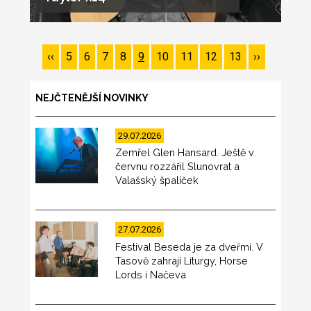
Pagination
Předchozí
‹‹
Page
5
Page
6
Page
7
Page
8
Page
9
Page
10
Page
11
Page
12
Page
13
Následující
››
stránka
stránka
NEJČTENĚJŠÍ NOVINKY
29.07.2026
Zemřel Glen Hansard. Ještě v
červnu rozzářil Slunovrat a
Valašský špalíček
27.07.2026
Festival Beseda je za dveřmi. V
Tasově zahrají Liturgy, Horse
Lords i Načeva