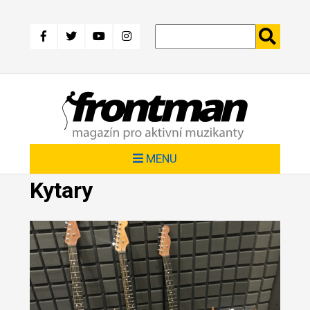
Přejít
k
hlavnímu
obsahu
MENU
Kytary