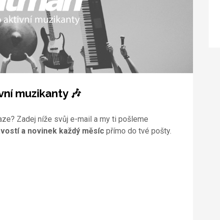
vní muzikanty 🎶
aze? Zadej níže svůj e-mail a my ti pošleme
vostí a novinek každý měsíc
přímo do tvé pošty.