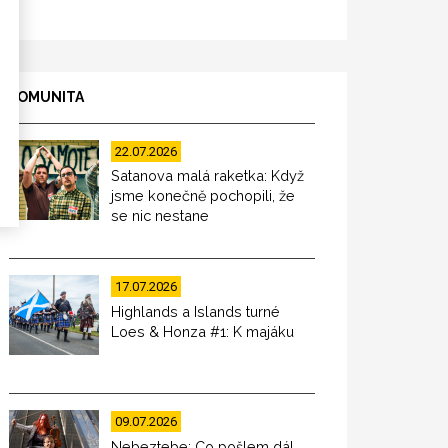
KOMUNITA
22.07.2026
Satanova malá raketka: Když
jsme konečně pochopili, že
se nic nestane
17.07.2026
Highlands a Islands turné
Loes & Honza #1: K majáku
09.07.2026
Nebeztebe: Co pošlem dál