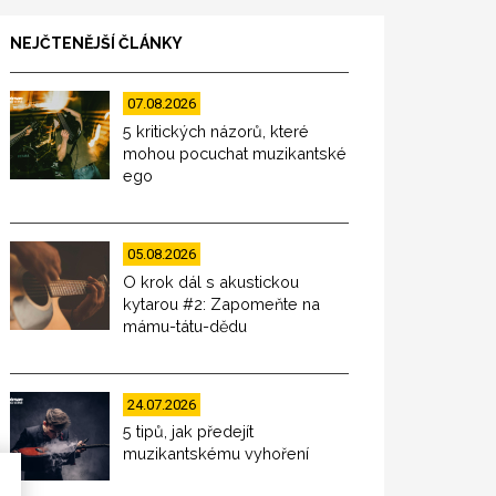
NEJČTENĚJŠÍ ČLÁNKY
07.08.2026
5 kritických názorů, které
mohou pocuchat muzikantské
ego
05.08.2026
O krok dál s akustickou
kytarou #2: Zapomeňte na
mámu-tátu-dědu
24.07.2026
5 tipů, jak předejít
muzikantskému vyhoření