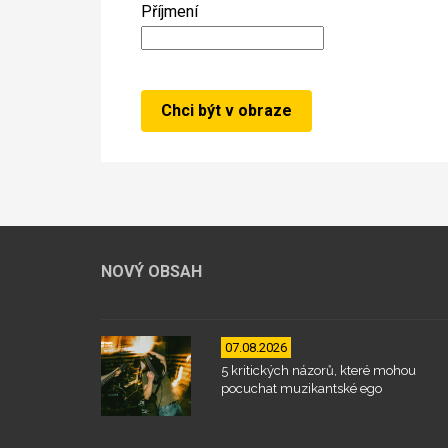
Příjmení
NOVÝ OBSAH
07.08.2026
5 kritických názorů, které mohou
pocuchat muzikantské ego