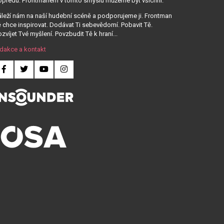
opředu. Frontmanem v tomto smyslu můžeme být všichni.
leží nám na naší hudební scéně a podporujeme ji. Frontman
 chce inspirovat. Dodávat Ti sebevědomí. Pobavit Tě.
zvíjet Tvé myšlení. Povzbudit Tě k hraní...
dakce a kontakt