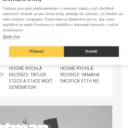
ha dalšími. Je autor a protagonista seriálu KUMŠT,
Cookies jsou jako předznamenání v notovém zápisu a při návštěvě
webových stránek se pro různé účely ukládají do zařízení, ze kterého na
naše stránky vstupujete. Používáme je především pro to, aby vaše
návštěva na webu Frontman.cz proběhla v dokonalé harmonii s vaším
očekáváním.
Zjistit více
Přijmout
Doladit
HODNĚ RYCHLÁ
HODNĚ RYCHLÁ
KY
RECENZE: TAYLOR
RECENZE: YAMAHA
312CE A 314CE NEXT
PACIFICA 311H NS
GENERATION