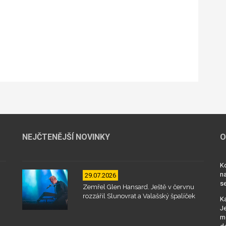
NEJČTENĚJŠÍ NOVINKY
O
Kd
na
29.07.2026
se
Zemřel Glen Hansard. Ještě v červnu
rozzářil Slunovrat a Valašský špalíček
Ka
Je
mo