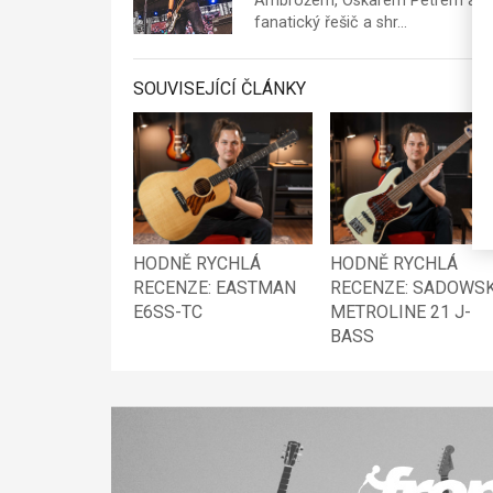
Ambrožem, Oskarem Petrem a mno
fanatický řešič a shr…
SOUVISEJÍCÍ ČLÁNKY
HODNĚ RYCHLÁ
HODNĚ RYCHLÁ
RECENZE: EASTMAN
RECENZE: SADOWS
E6SS-TC
METROLINE 21 J-
BASS