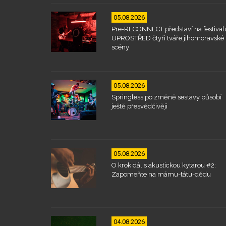
05.08.2026
Pre-RECONNECT představí na festival
UPROSTŘED čtyři tváře jihomoravské
scény
05.08.2026
Springless po změně sestavy působí
ještě přesvědčivěji
05.08.2026
O krok dál s akustickou kytarou #2:
Zapomeňte na mámu-tátu-dědu
04.08.2026