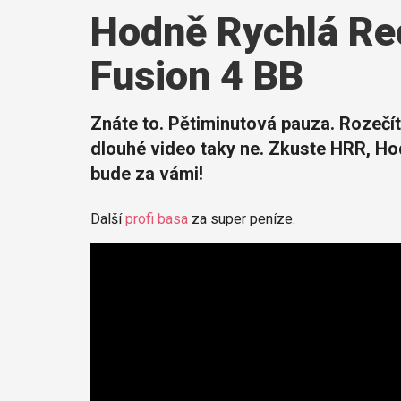
Hodně Rychlá Re
Fusion 4 BB
Znáte to. Pětiminutová pauza. Rozečí
dlouhé video taky ne. Zkuste HRR, Ho
bude za vámi!
Další
profi basa
za super peníze.