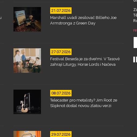
d
Zá
21.07.2026
Tě
u
Marshall uvádí zesilovač Billieho Joe
Ro
Armstronga z Green Day
re
27.07.2026
Festival Beseda je za dveřmi. V Tasově
zahrají Liturgy, Horse Lords i Načeva
08.07.2026
Telecaster pro metalisty? Jim Root ze
Slipknot dostal novou zlatou verzi
29.07.2026