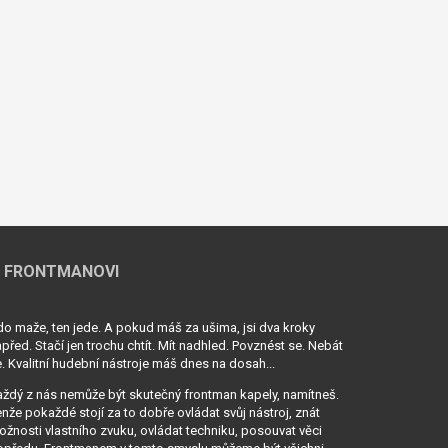
 FRONTMANOVI
o maže, ten jede. A pokud máš za ušima, jsi dva kroky
před. Stačí jen trochu chtít. Mít nadhled. Povznést se. Nebát
. Kvalitní hudební nástroje máš dnes na dosah...
ždý z nás nemůže být skutečný frontman kapely, namítneš.
nže pokaždé stojí za to dobře ovládat svůj nástroj, znát
žnosti vlastního zvuku, ovládat techniku, posouvat věci