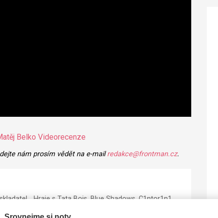
atěj Belko
Videorecenze
 dejte nám prosím vědět na e-mail
redakce@frontman.cz
.
skladatel... Hraje s Tata Bojs, Blue Shadows, C1ntor1n1,
dříve s Davidem Kollerem, Lenkou Dusilovou, Michalem
Srovnejme si noty