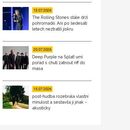
13.07.2026
The Rolling Stones stále drží
pohromadě. Ani po šedesáti
letech neztratili jiskru
20.07.2026
Deep Purple na Splat! umí
pořád s chutí zatnout riff do
masa
15.07.2026
post-hudba rozebrala vlastní
minulost a sestavila ji jinak –
akusticky