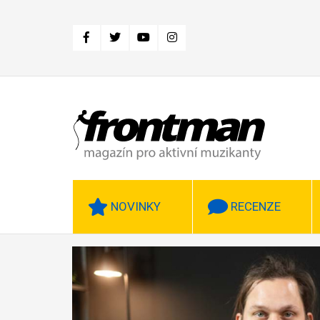
Přejít
k
hlavnímu
obsahu
NOVINKY
RECENZE