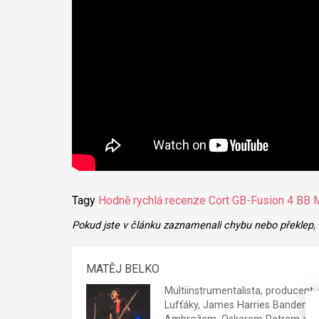
Tagy
Hodně rychlá recenze
Cort GB-Fusion 4 BB
M
Pokud jste v článku zaznamenali chybu nebo překlep,
MATĚJ BELKO
Multiinstrumentalista, producent, 
Lufťáky, James Harries Bandem, 