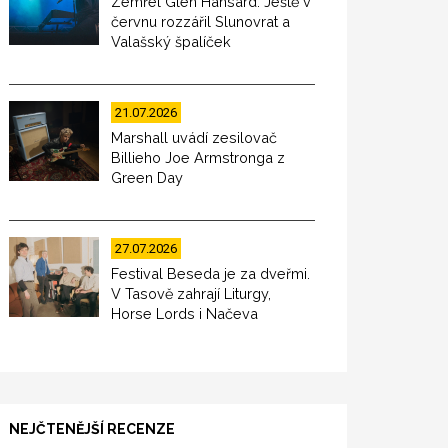
Zemřel Glen Hansard. Ještě v
červnu rozzářil Slunovrat a
Valašský špalíček
21.07.2026
Marshall uvádí zesilovač
Billieho Joe Armstronga z
Green Day
27.07.2026
Festival Beseda je za dveřmi.
V Tasově zahrají Liturgy,
Horse Lords i Načeva
NEJČTENĚJŠÍ RECENZE