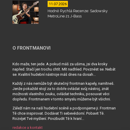
11.07.2026
Hodně Rychlá Recenze: Sadowsky
MetroLine 21 J-Bass
O FRONTMANOVI
Kdo maže, ten jede. A pokud máš za ušima, jsi dva kroky
napřed. Stačí jen trochu chtít. Mít nadhled. Povznést se. Nebát
se. Kvalitní hudební nástroje máš dnes na dosah...
Každý z nás nemůže být skutečný frontman kapely, namítneš.
Jenže pokaždé stojí za to dobře ovládat svůj nástroj, znát
možnosti vlastního zvuku, ovládat techniku, posouvat věci
dopředu. Frontmanem v tomto smyslu můžeme být všichni.
Záleží nám na naší hudební scéně a podporujeme ji. Frontman
Tě chce inspirovat. Dodávat Ti sebevědomí. Pobavit Tě.
Rozvíjet Tvé myšlení. Povzbudit Tě k hraní...
redakce a kontakt