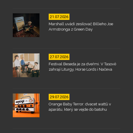
21.07.2026
Marshall uvádí zesilovač Billieho Joe
Armstronga z Green Day
27.07.2026
Festival Beseda je za dveřmi. V Tasově
zahrají Liturgy, Horse Lords i Načeva
29.07.2026
Orange Baby Terror: dvacet wattů v
aparátu, který se vejde do batohu