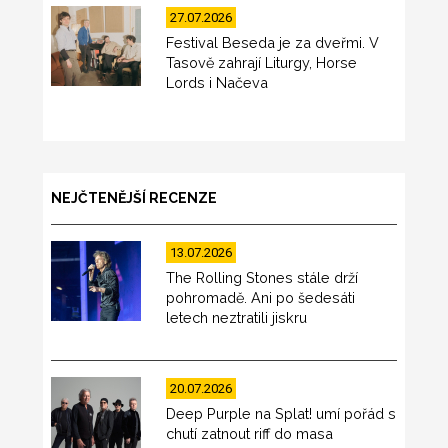
27.07.2026
Festival Beseda je za dveřmi. V
Tasově zahrají Liturgy, Horse
Lords i Načeva
NEJČTENĚJŠÍ RECENZE
13.07.2026
The Rolling Stones stále drží
pohromadě. Ani po šedesáti
letech neztratili jiskru
20.07.2026
Deep Purple na Splat! umí pořád s
chutí zatnout riff do masa