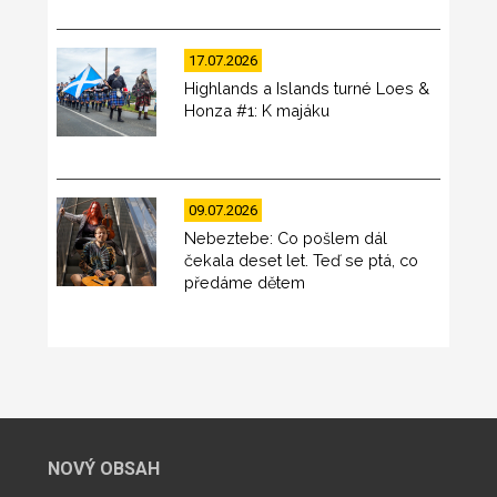
17.07.2026
Highlands a Islands turné Loes &
Honza #1: K majáku
09.07.2026
Nebeztebe: Co pošlem dál
čekala deset let. Teď se ptá, co
předáme dětem
NOVÝ OBSAH