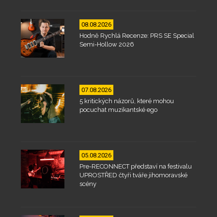
08.08.2026
Hodně Rychlá Recenze: PRS SE Special
Semi-Hollow 2026
07.08.2026
5 kritických názorů, které mohou
pocuchat muzikantské ego
05.08.2026
Pre-RECONNECT představí na festivalu
UPROSTŘED čtyři tváře jihomoravské
scény