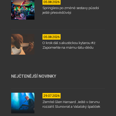
05.08.2026
Springless po změně sestavy působí
ještě přesvědčivěji
05.08.2026
O krok dál s akustickou kytarou #2:
Zapomeňte na mámu-tátu-dědu
NEJČTENĚJŠÍ NOVINKY
29.07.2026
Zemřel Glen Hansard. Ještě v červnu
rozzářil Slunovrat a Valašský špalíček