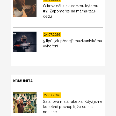
O krok dál s akustickou kytarou
#2: Zapomeňte na mámu-tátu-
dědu
24.07.2026
5 tipů, jak předejít muzikantskému
vyhoření
KOMUNITA
22.07.2026
Satanova malá raketka: Když jsme
konečně pochopili, že se nic
nestane