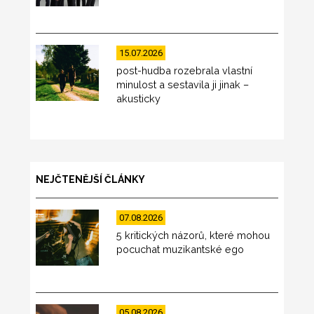
15.07.2026
post-hudba rozebrala vlastní
minulost a sestavila ji jinak –
akusticky
NEJČTENĚJŠÍ ČLÁNKY
07.08.2026
5 kritických názorů, které mohou
pocuchat muzikantské ego
05.08.2026