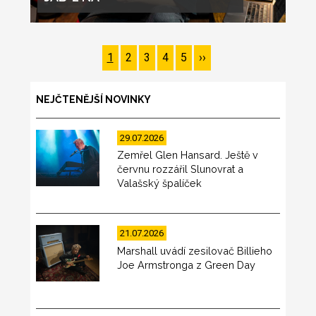
Pagination
Page
1
Page
2
Page
3
Page
4
Page
5
Následující
››
stránka
NEJČTENĚJŠÍ NOVINKY
29.07.2026
Zemřel Glen Hansard. Ještě v
červnu rozzářil Slunovrat a
Valašský špalíček
21.07.2026
Marshall uvádí zesilovač Billieho
Joe Armstronga z Green Day