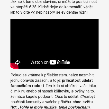
Jak se k tomu oba stavíme, si můžete poslechnout
ve stopáži 6:28. Klidně dejte do komentářů vědět,
jak to vidíte vy, neb názory se evidentně různí!
Pokud se vrátíme k příležitostem, nelze nezmínit
jednu opravdu zásadní, a to je:
příležitost udělat
fanouškům radost
. Ten, kdo si oblékne vaše triko
či mikinu anebo si nasadí kšiltovku, je pyšný na to,
že může kapelu podpořit.
Chce
to udělat.
Chce
být
součástí komunity a vašeho příběhu,
chce
světu
říct
„Tohle je moje muzika, tohle poslouchám,