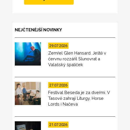
NEJČTENĚJŠÍ NOVINKY
29.07.2026
Zemřel Glen Hansard. Ještě v
červnu rozzářil Slunovrat a
Valašský špalíček
27.07.2026
Festival Beseda je za dveřmi. V
Tasově zahrají Liturgy, Horse
Lords i Načeva
21.07.2026