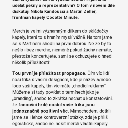
udělat pěkný a reprezentativní? O tom v novém díle
diskutují Nikola Kandoussi a Martin Zeller,
frontman kapely Cocotte Minute.
Merch je velmi významným dílkem do skládačky
kapely, která to s hraním myslí vážně. Na tom jsme
se s Martinem shodli na první dobrou. Ne že by to
nešlo i bez merche, nicméně pokud žádný nemáte,
přestože koncertujete, sami se ochuzujete o hned
několik příležitostí:
Tou první je příležitost propagace.
Čím víc lidí
nosí trika s vašim designem, kde je název a/nebo
logo vaší kapely, tím víc máte „chodící reklamy“.
Můžeme si tady povídat o termínech jako je
„branding“, anebo to zkrátka nechat u konstatování,
že
fanoušci hrdě nosící vaše trika jsou
jednoznačně pozitivní věc.
Mimochodem, dotkli
jsme se i lehce kontroverzní otázky, zda je příliš
egoistické, anebo ne, nosit merch vlastní kapely.