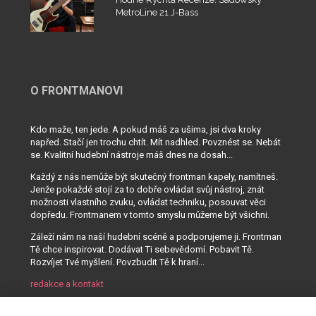
MetroLine 21 J-Bass
O FRONTMANOVI
Kdo maže, ten jede. A pokud máš za ušima, jsi dva kroky
napřed. Stačí jen trochu chtít. Mít nadhled. Povznést se. Nebát
se. Kvalitní hudební nástroje máš dnes na dosah...
Každý z nás nemůže být skutečný frontman kapely, namítneš.
Jenže pokaždé stojí za to dobře ovládat svůj nástroj, znát
možnosti vlastního zvuku, ovládat techniku, posouvat věci
dopředu. Frontmanem v tomto smyslu můžeme být všichni.
Záleží nám na naší hudební scéně a podporujeme ji. Frontman
Tě chce inspirovat. Dodávat Ti sebevědomí. Pobavit Tě.
Rozvíjet Tvé myšlení. Povzbudit Tě k hraní...
redakce a kontakt