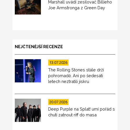
Marshall uvádí zesilovač Billieho
Joe Armstronga z Green Day
NEJČTENĚJŠÍ RECENZE
13.07.2026
The Rolling Stones stále drží
pohromadě. Ani po šedesáti
letech neztratili jiskru
20.07.2026
Deep Purple na Splat! umí pořád s
chutí zatnout riff do masa