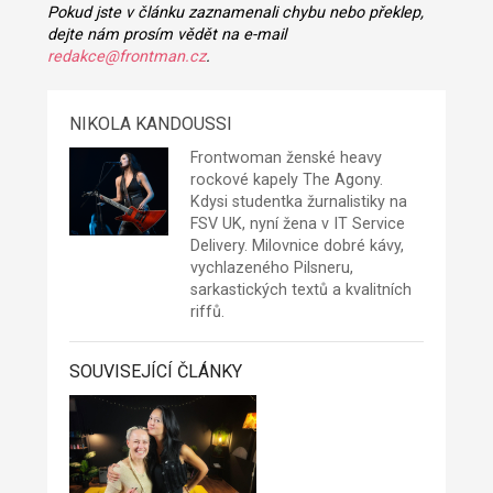
Pokud jste v článku zaznamenali chybu nebo překlep,
dejte nám prosím vědět na e-mail
redakce@frontman.cz
.
NIKOLA KANDOUSSI
Frontwoman ženské heavy
rockové kapely
The Agony
.
Kdysi studentka žurnalistiky na
FSV UK, nyní žena v IT Service
Delivery. Milovnice dobré kávy,
vychlazeného Pilsneru,
sarkastických textů a kvalitních
riffů.
SOUVISEJÍCÍ ČLÁNKY