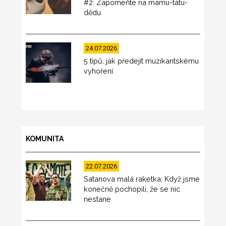
#2: Zapomeňte na mámu-tátu-
dědu
24.07.2026
5 tipů, jak předejít muzikantskému
vyhoření
KOMUNITA
22.07.2026
Satanova malá raketka: Když jsme
konečně pochopili, že se nic
nestane