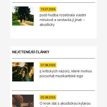
15.07.2026
post-hudba rozebrala vlastní
minulost a sestavila ji jinak –
akusticky
NEJČTENĚJŠÍ ČLÁNKY
07.08.2026
5 kritických názorů, které mohou
pocuchat muzikantské ego
05.08.2026
O krok dál s akustickou kytarou