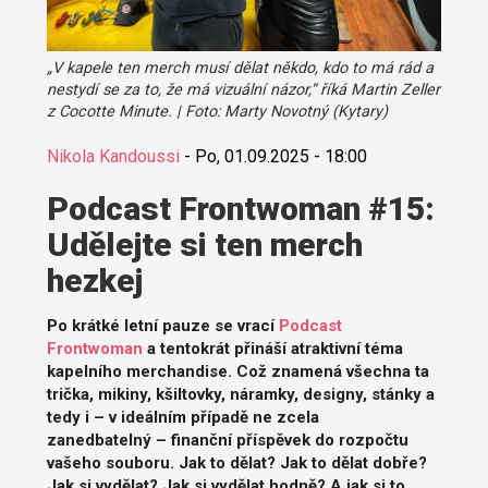
„V kapele ten merch musí dělat někdo, kdo to má rád a
nestydí se za to, že má vizuální názor,“ říká Martin Zeller
z Cocotte Minute. | Foto: Marty Novotný (Kytary)
Nikola Kandoussi
-
Po, 01.09.2025 - 18:00
Podcast Frontwoman #15:
Udělejte si ten merch
hezkej
Po krátké letní pauze se vrací
Podcast
Frontwoman
a tentokrát přináší atraktivní téma
kapelního merchandise. Což znamená všechna ta
trička, mikiny, kšiltovky, náramky, designy, stánky a
tedy i – v ideálním případě ne zcela
zanedbatelný – finanční příspěvek do rozpočtu
vašeho souboru. Jak to dělat? Jak to dělat dobře?
Jak si vydělat? Jak si vydělat hodně? A jak si to