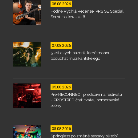
08.08.2026
Hodně Rychlá Recenze: PRS SE Special
Semi-Hollow 2026
07.08.2026
5 kritických názorů, které mohou
pocuchat muzikantské ego
05.08.2026
Pre-RECONNECT představí na festivalu
UPROSTŘED čtyři tváře jihomoravské
scény
05.08.2026
Springless po změně sestavy působí