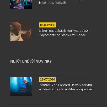
ještě přesvědčivěji
05.08.2026
O krok dál s akustickou kytarou #2:
Zapomeňte na mámu-tátu-dědu
NEJČTENĚJŠÍ NOVINKY
29.07.2026
Zemřel Glen Hansard. Ještě v červnu
rozzářil Slunovrat a Valašský špalíček