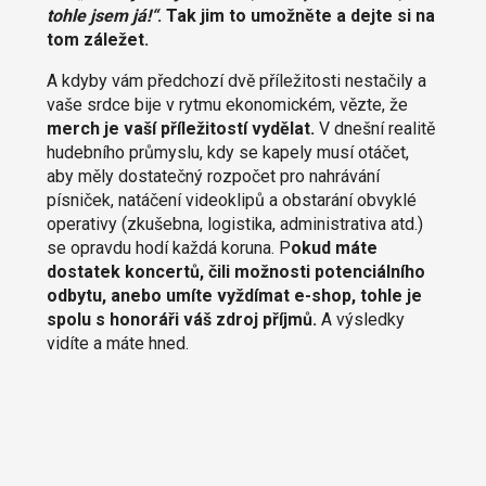
tohle jsem já!“
. Tak jim to umožněte a dejte si na
tom záležet.
A kdyby vám předchozí dvě příležitosti nestačily a
vaše srdce bije v rytmu ekonomickém, vězte, že
merch je vaší příležitostí vydělat.
V dnešní realitě
hudebního průmyslu, kdy se kapely musí otáčet,
aby měly dostatečný rozpočet pro nahrávání
písniček, natáčení videoklipů a obstarání obvyklé
operativy (zkušebna, logistika, administrativa atd.)
se opravdu hodí každá koruna. P
okud máte
dostatek koncertů, čili možnosti potenciálního
odbytu, anebo umíte vyždímat e-shop, tohle je
spolu s honoráři váš zdroj příjmů.
A výsledky
vidíte a máte hned.