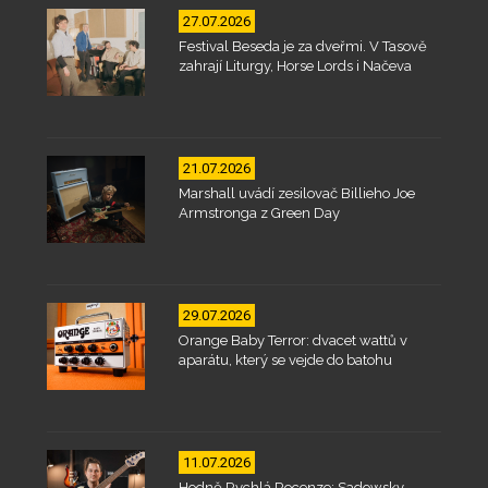
27.07.2026
Festival Beseda je za dveřmi. V Tasově
zahrají Liturgy, Horse Lords i Načeva
21.07.2026
Marshall uvádí zesilovač Billieho Joe
Armstronga z Green Day
29.07.2026
Orange Baby Terror: dvacet wattů v
aparátu, který se vejde do batohu
11.07.2026
Hodně Rychlá Recenze: Sadowsky