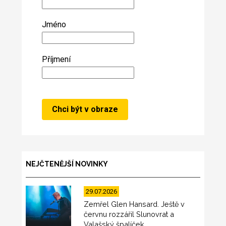
Jméno
Příjmení
NEJČTENĚJŠÍ NOVINKY
29.07.2026
Zemřel Glen Hansard. Ještě v
červnu rozzářil Slunovrat a
Valašský špalíček