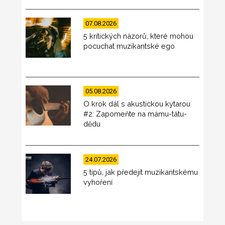
07.08.2026
5 kritických názorů, které mohou
pocuchat muzikantské ego
05.08.2026
O krok dál s akustickou kytarou
#2: Zapomeňte na mámu-tátu-
dědu
24.07.2026
5 tipů, jak předejít muzikantskému
vyhoření