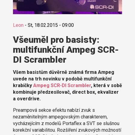
Leon
-
St, 18.02.2015 - 09:00
Všeuměl pro basisty:
multifunkční Ampeg SCR-
DI Scrambler
Všem basistům důvěrně známá firma Ampeg
uvede na trh novinku v podobě multifunkční
krabičky
Ampeg SCR-DI Scrambler
, která v sobě
kombinuje předzesilovač, direct box, ekvalizer
a overdrive.
Preampová sekce efektu nabízí zvuk s
nezaměnitelným ampegovským charakterem,
vycházejícím z modelů Portaflex a SVT se slušnou
korekční variabilitou. Rozšíření zvukových možností