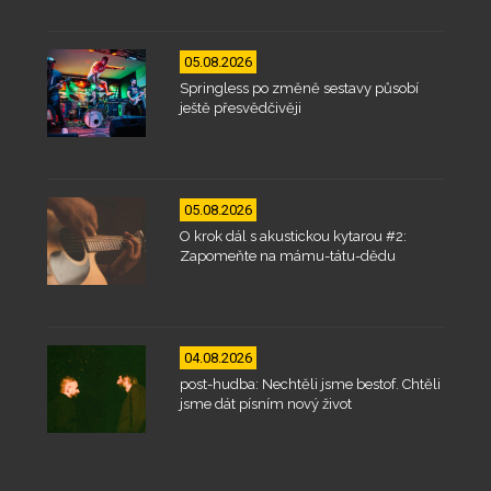
05.08.2026
Springless po změně sestavy působí
ještě přesvědčivěji
05.08.2026
O krok dál s akustickou kytarou #2:
Zapomeňte na mámu-tátu-dědu
04.08.2026
post-hudba: Nechtěli jsme bestof. Chtěli
jsme dát písním nový život