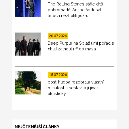
The Rolling Stones stále drží
pohromadě. Ani po šedesáti
letech neztratili jiskru
20.07.2026
Deep Purple na Splat! umí pořád s
chutí zatnout riff do masa
15.07.2026
post-hudba rozebrala vlastní
minulost a sestavila ji jinak –
akusticky
NEJČTENĚJŠÍ ČLÁNKY