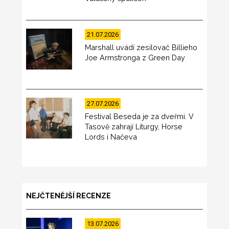
21.07.2026
Marshall uvádí zesilovač Billieho
Joe Armstronga z Green Day
27.07.2026
Festival Beseda je za dveřmi. V
Tasově zahrají Liturgy, Horse
Lords i Načeva
NEJČTENĚJŠÍ RECENZE
13.07.2026