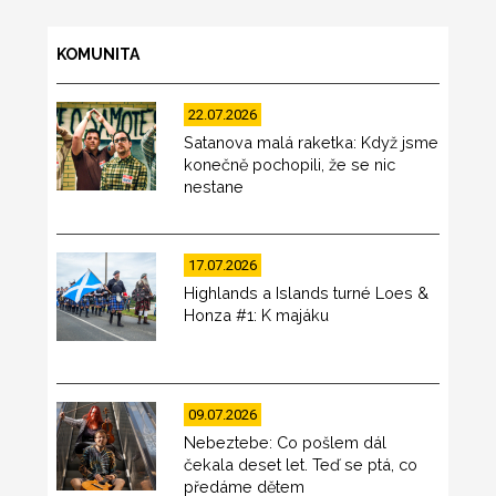
KOMUNITA
22.07.2026
Satanova malá raketka: Když jsme
konečně pochopili, že se nic
nestane
17.07.2026
Highlands a Islands turné Loes &
Honza #1: K majáku
09.07.2026
Nebeztebe: Co pošlem dál
čekala deset let. Teď se ptá, co
předáme dětem