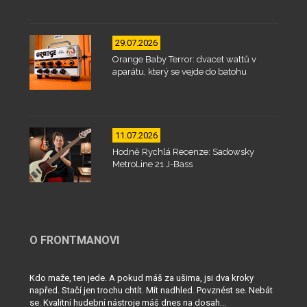
29.07.2026
Orange Baby Terror: dvacet wattů v
aparátu, který se vejde do batohu
11.07.2026
Hodně Rychlá Recenze: Sadowsky
MetroLine 21 J-Bass
O FRONTMANOVI
Kdo maže, ten jede. A pokud máš za ušima, jsi dva kroky
napřed. Stačí jen trochu chtít. Mít nadhled. Povznést se. Nebát
se. Kvalitní hudební nástroje máš dnes na dosah...