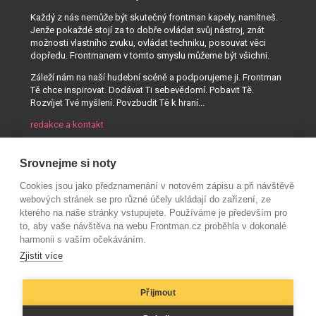
Každý z nás nemůže být skutečný frontman kapely, namítneš.
Jenže pokaždé stojí za to dobře ovládat svůj nástroj, znát
možnosti vlastního zvuku, ovládat techniku, posouvat věci
dopředu. Frontmanem v tomto smyslu můžeme být všichni.
Záleží nám na naší hudební scéně a podporujeme ji. Frontman
Tě chce inspirovat. Dodávat Ti sebevědomí. Pobavit Tě.
Rozvíjet Tvé myšlení. Povzbudit Tě k hraní...
redakce a kontakt
Srovnejme si noty
Cookies jsou jako předznamenání v notovém zápisu a při návštěvě
webových stránek se pro různé účely ukládají do zařízení, ze
kterého na naše stránky vstupujete. Používáme je především pro
to, aby vaše návštěva na webu Frontman.cz proběhla v dokonalé
harmonii s vaším očekáváním.
Zjistit více
Přijmout
© AUDIO PARTNER s.r.o.