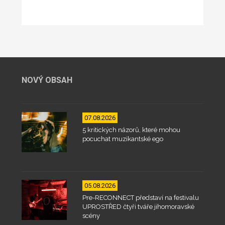
NOVÝ OBSAH
07.08.2026
5 kritických názorů, které mohou
pocuchat muzikantské ego
05.08.2026
Pre-RECONNECT představí na festivalu
UPROSTŘED čtyři tváře jihomoravské
scény