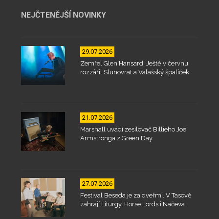
NEJČTENĚJŠÍ NOVINKY
29.07.2026
Zemřel Glen Hansard. Ještě v červnu
rozzářil Slunovrat a Valašský špalíček
21.07.2026
Marshall uvádí zesilovač Billieho Joe
Armstronga z Green Day
27.07.2026
Festival Beseda je za dveřmi. V Tasově
zahrají Liturgy, Horse Lords i Načeva