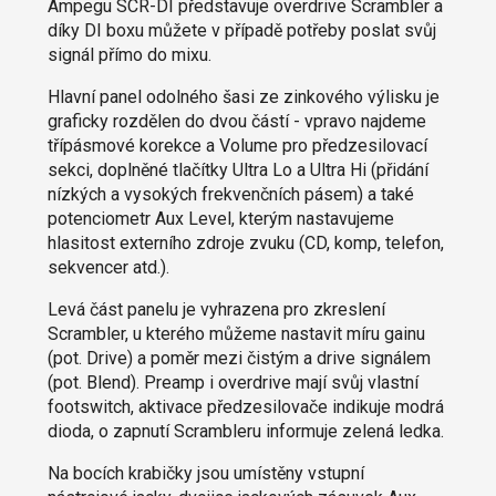
Ampegu SCR-DI představuje overdrive Scrambler a
díky DI boxu můžete v případě potřeby poslat svůj
signál přímo do mixu.
Hlavní panel odolného šasi ze zinkového výlisku je
graficky rozdělen do dvou částí - vpravo najdeme
třípásmové korekce a Volume pro předzesilovací
sekci, doplněné tlačítky Ultra Lo a Ultra Hi (přidání
nízkých a vysokých frekvenčních pásem) a také
potenciometr Aux Level, kterým nastavujeme
hlasitost externího zdroje zvuku (CD, komp, telefon,
sekvencer atd.).
Levá část panelu je vyhrazena pro zkreslení
Scrambler, u kterého můžeme nastavit míru gainu
(pot. Drive) a poměr mezi čistým a drive signálem
(pot. Blend). Preamp i overdrive mají svůj vlastní
footswitch, aktivace předzesilovače indikuje modrá
dioda, o zapnutí Scrambleru informuje zelená ledka.
Na bocích krabičky jsou umístěny vstupní