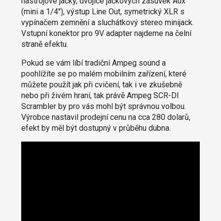
nástrojové jacky, dvojice jackových zásuvek Aux
(mini a 1/4"), výstup Line Out, symetrický XLR s
vypínačem zemnění a sluchátkový stereo minijack.
Vstupní konektor pro 9V adapter najdeme na čelní
straně efektu.
Pokud se vám líbí tradiční Ampeg sound a
poohlížíte se po malém mobilním zařízení, které
můžete použít jak při cvičení, tak i ve zkušebně
nebo při živém hraní, tak právě Ampeg SCR-DI
Scrambler by pro vás mohl být správnou volbou.
Výrobce nastavil prodejní cenu na cca 280 dolarů,
efekt by měl být dostupný v průběhu dubna.