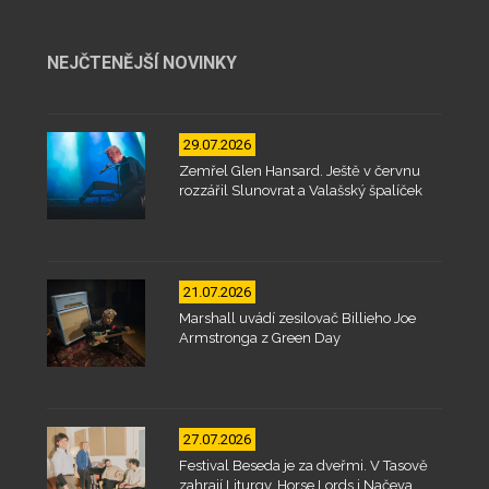
NEJČTENĚJŠÍ NOVINKY
29.07.2026
Zemřel Glen Hansard. Ještě v červnu
rozzářil Slunovrat a Valašský špalíček
21.07.2026
Marshall uvádí zesilovač Billieho Joe
Armstronga z Green Day
27.07.2026
Festival Beseda je za dveřmi. V Tasově
zahrají Liturgy, Horse Lords i Načeva