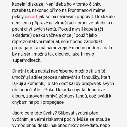
kapelní diskuze. Není třeba ho v tomto článku
rozebírat, nakonec přímo na Frontmanovi máme
pěkný
návod
, jak se na nahrávání připravit. Deska ale
není jen o přípravě na zkouškách, práci ve studiu a o
psaní chytlavých textů. Pokud myslí kapela (či
skladatel) desku vážně a chce jí použít jako
reprezentativní materiál, není hodno zanedbat
propagaci. Ta má samozřejmě mnoho podob a dala
by na sérii možná tak dlouhou jako filmy o
superhrdinech.
Dnešní doba nabízí nepřeberno možností a sítě
umožňují sdílet proces nahrávání s fanoušky, kteří
lajkují a komentují o sto šest každý příspěvek svých
oblíbenců. Ale… Pokud kapela chystá debutové
album, zároveň nemívá zástupy fandů, což svádí k
chybám na poli propagace.
Jádro celé této úvahy? Slibovat vydání před
vydáním je velmi riskantní počin. Může se stát, že
vymodlenou desku nakonec nikdy nevydáte, nebo