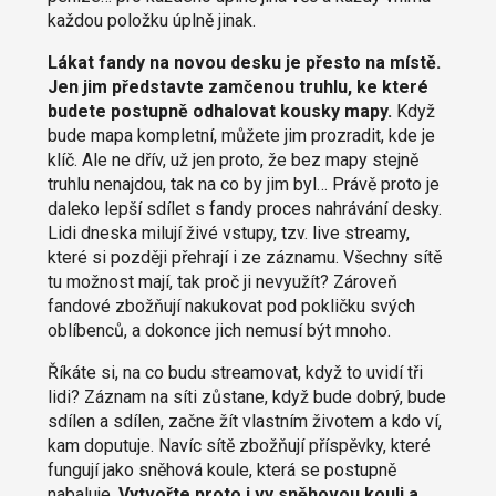
každou položku úplně jinak.
Lákat fandy na novou desku je přesto na místě.
Jen jim představte zamčenou truhlu, ke které
budete postupně odhalovat kousky mapy.
Když
bude mapa kompletní, můžete jim prozradit, kde je
klíč. Ale ne dřív, už jen proto, že bez mapy stejně
truhlu nenajdou, tak na co by jim byl… Právě proto je
daleko lepší sdílet s fandy proces nahrávání desky.
Lidi dneska milují živé vstupy, tzv. live streamy,
které si později přehrají i ze záznamu. Všechny sítě
tu možnost mají, tak proč ji nevyužít? Zároveň
fandové zbožňují nakukovat pod pokličku svých
oblíbenců, a dokonce jich nemusí být mnoho.
Říkáte si, na co budu streamovat, když to uvidí tři
lidi? Záznam na síti zůstane, když bude dobrý, bude
sdílen a sdílen, začne žít vlastním životem a kdo ví,
kam doputuje. Navíc sítě zbožňují příspěvky, které
fungují jako sněhová koule, která se postupně
nabaluje.
Vytvořte proto i vy sněhovou kouli a