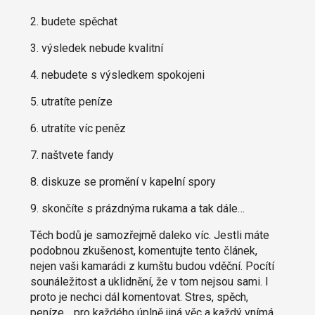
2. budete spěchat
3. výsledek nebude kvalitní
4. nebudete s výsledkem spokojeni
5. utratíte peníze
6. utratíte víc peněz
7. naštvete fandy
8. diskuze se promění v kapelní spory
9. skončíte s prázdnýma rukama a tak dále…
Těch bodů je samozřejmě daleko víc. Jestli máte
podobnou zkušenost, komentujte tento článek,
nejen vaši kamarádi z kumštu budou vděční. Pocítí
sounáležitost a uklidnění, že v tom nejsou sami. I
proto je nechci dál komentovat. Stres, spěch,
peníze… pro každého úplně jiná věc a každý vnímá