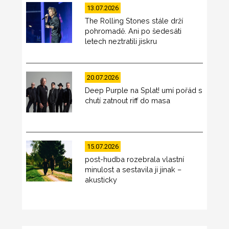
13.07.2026
The Rolling Stones stále drží
pohromadě. Ani po šedesáti
letech neztratili jiskru
20.07.2026
Deep Purple na Splat! umí pořád s
chutí zatnout riff do masa
15.07.2026
post-hudba rozebrala vlastní
minulost a sestavila ji jinak –
akusticky