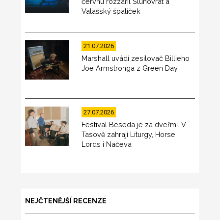
červnu rozzářil Slunovrat a
Valašský špalíček
21.07.2026
Marshall uvádí zesilovač Billieho
Joe Armstronga z Green Day
27.07.2026
Festival Beseda je za dveřmi. V
Tasově zahrají Liturgy, Horse
Lords i Načeva
NEJČTENĚJŠÍ RECENZE