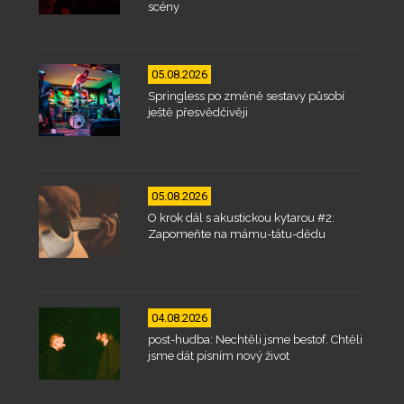
scény
05.08.2026
Springless po změně sestavy působí
ještě přesvědčivěji
05.08.2026
O krok dál s akustickou kytarou #2:
Zapomeňte na mámu-tátu-dědu
04.08.2026
post-hudba: Nechtěli jsme bestof. Chtěli
jsme dát písním nový život