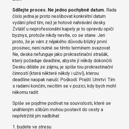
Sdílejte proces. Ne jedno pochybné datum.
Rada
číslo jedna je proto neslibovat konkrétní datum
vydání před tím, než je hotové nahrávání desky.
Zvlášť u neprofesionální kapely je to opravdu opičí
byznys, protože nikdy nevíte, co se stane. Jen
proto, že je vám z nějakého důvodu blízký první
prosinec, není nutné se tímto termínem svazovat.
Ne, deska nefunguje jako prokrastinační strašák,
který požaduje deadline, abyste jI někdy dokončili.
Desku děláte ze zájmu, je spíše tou prokrastinační
činností (která některé někdy i uživí), kterou
deadline naopak naruší. Poškodí. Praští. Umrtví. Tím
s radami končím, necítím se v pozici, kdy bych mohl
někomu radit.
Spíše se pojďme podívat na souvislosti, které se
unáhleným slibům mohou postavit do cesty a
nepřetržitě jim nadbíhat:
1. budete ve stresu