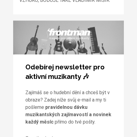
VZHŮRU, BODUJE TAKÉ VLADIMÍR MIŠÍK
Odebírej newsletter pro
aktivní muzikanty 🎶
Zajímáš se o hudební dění a chceš být v
obraze? Zadej níže svůj e-mail a my ti
pošleme
pravidelnou dávku
muzikantských zajímavostí a novinek
každý měsíc
přímo do tvé pošty.