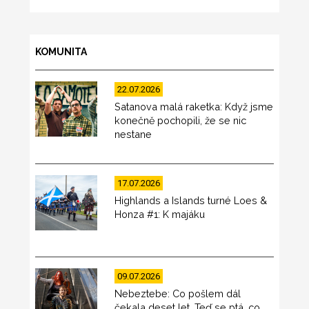
KOMUNITA
22.07.2026
Satanova malá raketka: Když jsme
konečně pochopili, že se nic
nestane
17.07.2026
Highlands a Islands turné Loes &
Honza #1: K majáku
09.07.2026
Nebeztebe: Co pošlem dál
čekala deset let. Teď se ptá, co