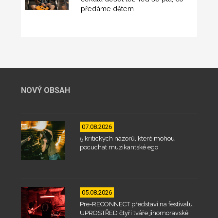
předáme dětem
NOVÝ OBSAH
07.08.2026
5 kritických názorů, které mohou
pocuchat muzikantské ego
05.08.2026
Pre-RECONNECT představí na festivalu
UPROSTŘED čtyři tváře jihomoravské