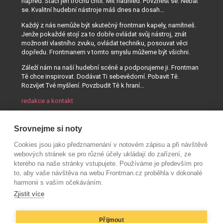
napřed. Stačí jen trochu chtít. Mít nadhled. Povznést se. Nebát
se. Kvalitní hudební nástroje máš dnes na dosah...
Každý z nás nemůže být skutečný frontman kapely, namítneš.
Jenže pokaždé stojí za to dobře ovládat svůj nástroj, znát
možnosti vlastního zvuku, ovládat techniku, posouvat věci
dopředu. Frontmanem v tomto smyslu můžeme být všichni.
Záleží nám na naší hudební scéně a podporujeme ji. Frontman
Tě chce inspirovat. Dodávat Ti sebevědomí. Pobavit Tě.
Rozvíjet Tvé myšlení. Povzbudit Tě k hraní...
redakce a kontakt
Srovnejme si noty
Cookies jsou jako předznamenání v notovém zápisu a při návštěvě
webových stránek se pro různé účely ukládají do zařízení, ze
kterého na naše stránky vstupujete. Používáme je především pro
to, aby vaše návštěva na webu Frontman.cz proběhla v dokonalé
harmonii s vaším očekáváním.
Zjistit více
Přijmout