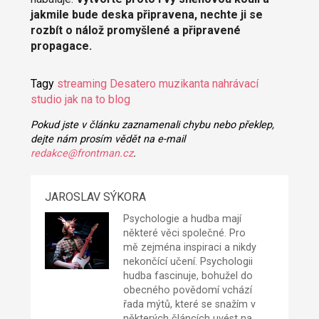
jakmile bude deska připravena, nechte ji se
rozbít o nálož promyšlené a připravené
propagace.
Tagy
streaming
Desatero muzikanta
nahrávací
studio
jak na to
blog
Pokud jste v článku zaznamenali chybu nebo překlep,
dejte nám prosím vědět na e-mail
redakce@frontman.cz
.
JAROSLAV SÝKORA
Psychologie a hudba mají
některé věci společné. Pro
mě zejména inspiraci a nikdy
nekončící učení. Psychologii
hudba fascinuje, bohužel do
obecného povědomí vchází
řada mýtů, které se snažím v
některých článcích uvést na