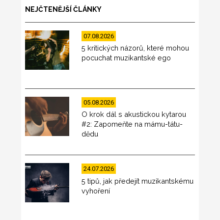
NEJČTENĚJŠÍ ČLÁNKY
07.08.2026
5 kritických názorů, které mohou
pocuchat muzikantské ego
05.08.2026
O krok dál s akustickou kytarou
#2: Zapomeňte na mámu-tátu-
dědu
24.07.2026
5 tipů, jak předejít muzikantskému
vyhoření