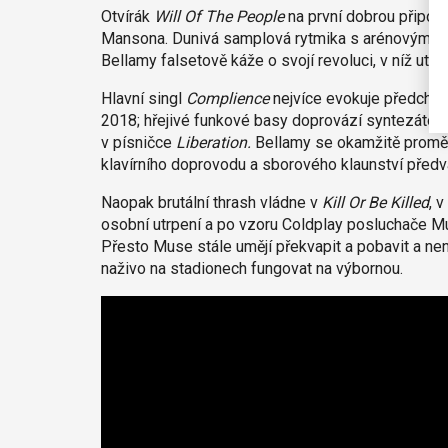
Otvírák
Will Of The People
na první dobrou připo
Mansona. Dunivá samplová rytmika s arénovým refr
Bellamy falsetově káže o svojí revoluci, v níž utla
Hlavní singl
Complience
nejvíce evokuje předchoz
2018; hřejivé funkové basy doprovází syntezátoro
v písničce
Liberation.
Bellamy se okamžitě proměn
klavírního doprovodu a sborového klaunství předv
Naopak brutální thrash vládne v
Kill Or Be Killed
, 
osobní utrpení a po vzoru Coldplay posluchače M
Přesto Muse stále umějí překvapit a pobavit a ne
naživo na stadionech fungovat na výbornou.