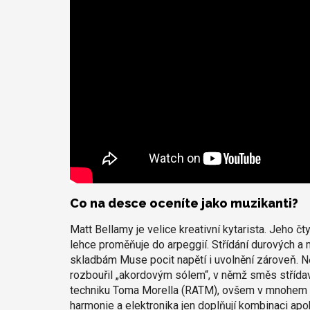
Co na desce oceníte jako muzikanti?
Matt Bellamy je velice kreativní kytarista. Jeho č
lehce proměňuje do arpeggií. Střídání durových a 
skladbám Muse pocit napětí i uvolnění zároveň. Něk
rozbouřil „akordovým sólem“, v němž směs střída
techniku Toma Morella (RATM), ovšem v mnohem ro
harmonie a elektronika jen doplňují kombinaci apo