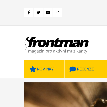
Přejít
k
hlavnímu
obsahu
NOVINKY
RECENZE