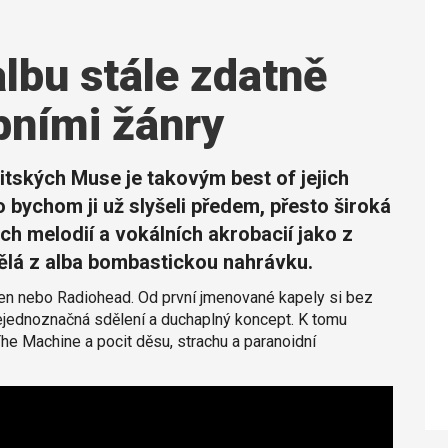
lbu stále zdatně
bními žánry
itských Muse je takovým best of jejich
o bychom ji už slyšeli předem, přesto široká
ch melodií a vokálních akrobacií jako z
ělá z alba bombastickou nahrávku.
en nebo Radiohead. Od první jmenované kapely si bez
 nejednoznačná sdělení a duchaplný koncept. K tomu
 The Machine a pocit děsu, strachu a paranoidní