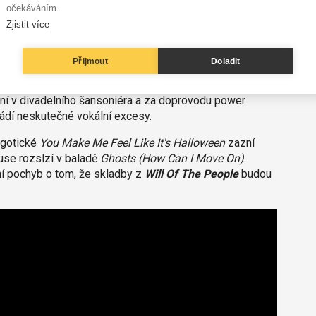
očekáváním.
mene metalový trhák
Beautiful People
od Marilyna
Zjistit více
énem má ale jinak optimističtější a rockovější nádech a
čovatelé nemají právo na existenci.
Přijmout
Doladit
í retrofuturistickou desku
Simulation Theory
z roku
vý hukot i vesmírné bicí. Odkaz Queen je zcela zřetelný
í v divadelního šansoniéra a za doprovodu power
ádí neskutečné vokální excesy.
v gotické
You Make Me Feel Like It's Halloween
zazní
use rozslzí v baladě
Ghosts (How Can I Move On)
.
ní pochyb o tom, že skladby z
Will Of The People
budou