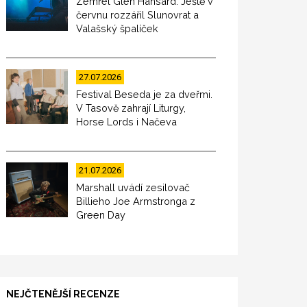
Zemřel Glen Hansard. Ještě v
červnu rozzářil Slunovrat a
Valašský špalíček
27.07.2026
Festival Beseda je za dveřmi.
V Tasově zahrají Liturgy,
Horse Lords i Načeva
21.07.2026
Marshall uvádí zesilovač
Billieho Joe Armstronga z
Green Day
NEJČTENĚJŠÍ RECENZE