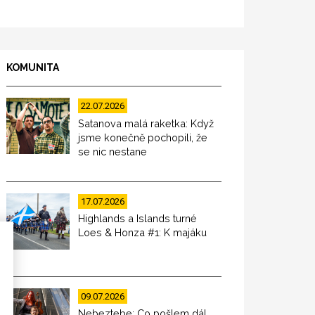
KOMUNITA
22.07.2026
Satanova malá raketka: Když
jsme konečně pochopili, že
se nic nestane
17.07.2026
Highlands a Islands turné
Loes & Honza #1: K majáku
09.07.2026
Nebeztebe: Co pošlem dál