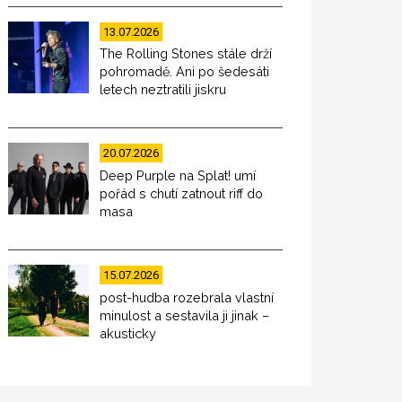
13.07.2026
The Rolling Stones stále drží
pohromadě. Ani po šedesáti
letech neztratili jiskru
20.07.2026
Deep Purple na Splat! umí
pořád s chutí zatnout riff do
masa
15.07.2026
post-hudba rozebrala vlastní
minulost a sestavila ji jinak –
akusticky