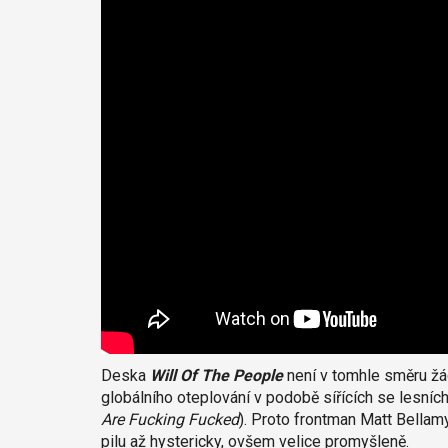
Deska
Will Of The People
není v tomhle směru žá
globálního oteplování v podobě sířících se lesníc
Are Fucking Fucked
). Proto frontman Matt Bellamy
pilu až hystericky, ovšem velice promyšleně.