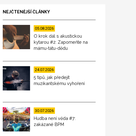
NEJČTENĚJŠÍ ČLÁNKY
05.08.2026
O krok dál s akustickou
kytarou #2: Zapomeňte na
mámu-tátu-dědu
24.07.2026
5 tipů, jak předejít
muzikantskému vyhoření
30.07.2026
Hudba není věda #7:
zakázané BPM