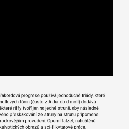
tyřakordová progrese používá jednoduché triády, které
mollových tónin (často z A dur do d moll) dodává
teré riffy tvoří jen na jedné struně, aby následně
vého přeskakování ze struny na strunu připomene
ckovějším provedení. Operní falzet, nahuštěné
kalyptických obrazů a sci-fi kytarové práce.