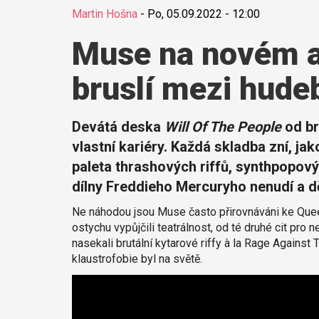
Martin Hošna
-
Po, 05.09.2022 - 12:00
Muse na novém a
bruslí mezi hude
Devátá deska
Will Of The People
od br
vlastní kariéry. Každá skladba zní, jak
paleta thrashových riffů, synthpopový
dílny Freddieho Mercuryho nenudí a d
Ne náhodou jsou Muse často přirovnáváni ke Que
ostychu vypůjčili teatrálnost, od té druhé cit pro
nasekali brutální kytarové riffy à la Rage Against
klaustrofobie byl na světě.