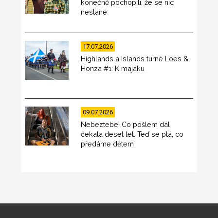
konečně pochopili, že se nic
nestane
17.07.2026
Highlands a Islands turné Loes &
Honza #1: K majáku
09.07.2026
Nebeztebe: Co pošlem dál
čekala deset let. Teď se ptá, co
předáme dětem