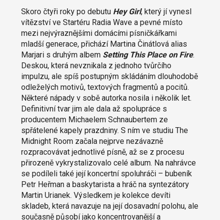
Skoro čtyři roky po debutu
Hey Girl
, který jí vynesl
vítězství ve Startéru Radia Wave a pevné místo
mezi nejvýraznějšími domácími písničkářkami
mladší generace, přichází Martina Činátlová alias
Marjari s druhým albem
Setting This Place on Fire
.
Deskou, která nevznikala z jednoho tvůrčího
impulzu, ale spíš postupným skládáním dlouhodobě
odleželých motivů, textových fragmentů a pocitů.
Některé nápady v sobě autorka nosila i několik let.
Definitivní tvar jim ale dala až spolupráce s
producentem Michaelem Schnaubertem ze
spřátelené kapely prazdniny. S ním ve studiu The
Midnight Room začala nejprve nezávazně
rozpracovávat jednotlivé písně, až se z procesu
přirozeně vykrystalizovalo celé album. Na nahrávce
se podíleli také její koncertní spoluhráči – bubeník
Petr Heřman a baskytarista a hráč na syntezátory
Martin Urianek. Výsledkem je kolekce devíti
skladeb, která navazuje na její dosavadní polohu, ale
současně působí jako koncentrovanější a