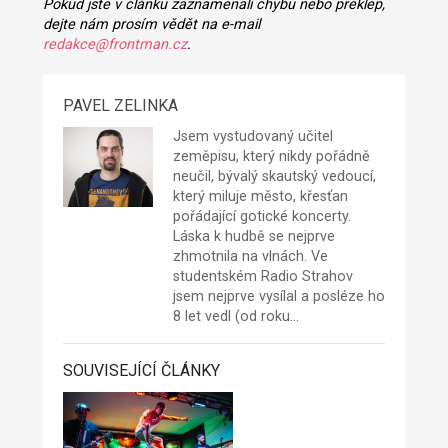
Pokud jste v článku zaznamenali chybu nebo překlep,
dejte nám prosím vědět na e-mail
redakce@frontman.cz
.
PAVEL ZELINKA
Jsem vystudovaný učitel
zeměpisu, který nikdy pořádně
neučil, bývalý skautský vedoucí,
který miluje město, křesťan
pořádající gotické koncerty.
Láska k hudbě se nejprve
zhmotnila na vlnách. Ve
studentském Radio Strahov
jsem nejprve vysílal a posléze ho
8 let vedl (od roku…
SOUVISEJÍCÍ ČLÁNKY