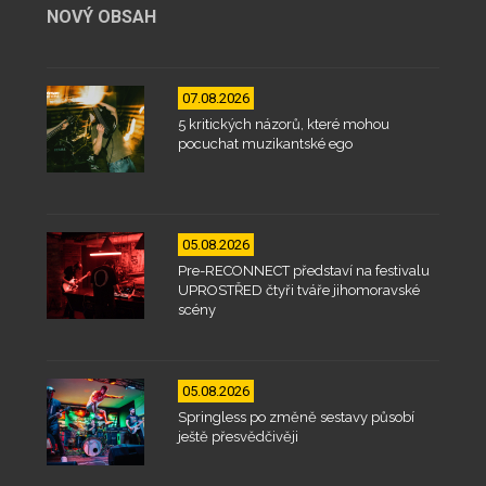
NOVÝ OBSAH
07.08.2026
5 kritických názorů, které mohou
pocuchat muzikantské ego
05.08.2026
Pre-RECONNECT představí na festivalu
UPROSTŘED čtyři tváře jihomoravské
scény
05.08.2026
Springless po změně sestavy působí
ještě přesvědčivěji