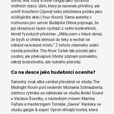
domu, těla, vody a ohně fungují jako symboly
vnitřních stavů: dům, který je navenek přívětivý, ale
uvnitř trouchniví (
Spine
) nebo představa požáru jako
očišťujícího aktu (
Your Room
). Sama autorka v
rozhovoru pro server Budějcká Drbna popisuje, že
její obraznost často vychází z velmi konkrétních,
téměř fyzických představ: „Měla jsem v hlavě obraz,
že bych si chtěla lehnout do řeky a nechat se
odnést na krásné místo.“ Z tohoto niterného snění
vzešla písnička
The River
. Celek tak působí jako
osobní, ale překvapivě čitelný záznam pomalého,
někdy bolestivého, ale nutného přerodu.
Co na desce jako hudebníci oceníte?
Samotný zvuk alba vznikal převážně ve studiu The
Midnight Room pod vedením Michaela Schnauberta,
zatímco rytmika se nahrávala ve studiu Andel Sound
u Václava Švestky, s následným mixem Martina
Fejfara a masteringem Tomáše „Gaexe“ Karáska ve
studiu gargle & expel. Oproti dřívější tvorbě, která