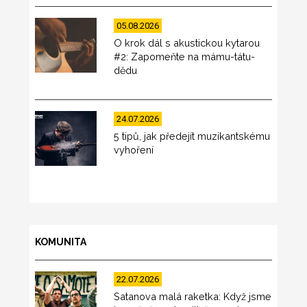
05.08.2026
O krok dál s akustickou kytarou
#2: Zapomeňte na mámu-tátu-
dědu
24.07.2026
5 tipů, jak předejít muzikantskému
vyhoření
KOMUNITA
22.07.2026
Satanova malá raketka: Když jsme