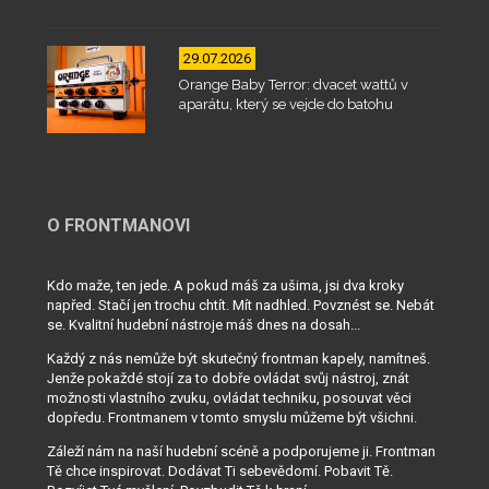
29.07.2026
Orange Baby Terror: dvacet wattů v
aparátu, který se vejde do batohu
O FRONTMANOVI
Kdo maže, ten jede. A pokud máš za ušima, jsi dva kroky
napřed. Stačí jen trochu chtít. Mít nadhled. Povznést se. Nebát
se. Kvalitní hudební nástroje máš dnes na dosah...
Každý z nás nemůže být skutečný frontman kapely, namítneš.
Jenže pokaždé stojí za to dobře ovládat svůj nástroj, znát
možnosti vlastního zvuku, ovládat techniku, posouvat věci
dopředu. Frontmanem v tomto smyslu můžeme být všichni.
Záleží nám na naší hudební scéně a podporujeme ji. Frontman
Tě chce inspirovat. Dodávat Ti sebevědomí. Pobavit Tě.