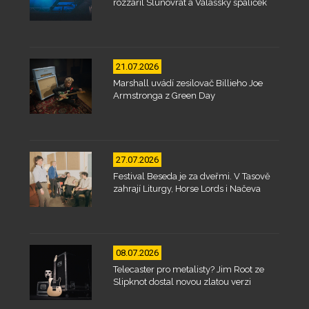
rozzářil Slunovrat a Valašský špalíček
21.07.2026
Marshall uvádí zesilovač Billieho Joe
Armstronga z Green Day
27.07.2026
Festival Beseda je za dveřmi. V Tasově
zahrají Liturgy, Horse Lords i Načeva
08.07.2026
Telecaster pro metalisty? Jim Root ze
Slipknot dostal novou zlatou verzi