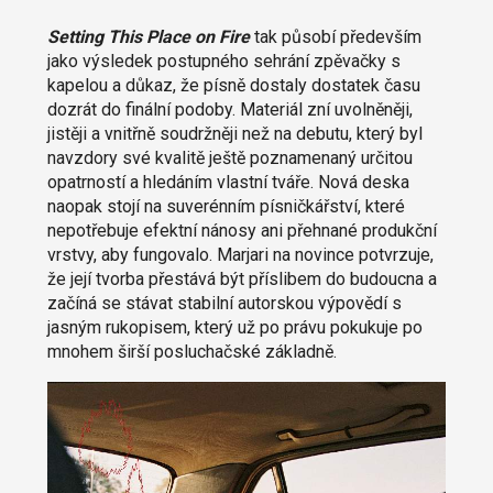
Setting This Place on Fire
tak působí především
jako výsledek postupného sehrání zpěvačky s
kapelou a důkaz, že písně dostaly dostatek času
dozrát do finální podoby. Materiál zní uvolněněji,
jistěji a vnitřně soudržněji než na debutu, který byl
navzdory své kvalitě ještě poznamenaný určitou
opatrností a hledáním vlastní tváře. Nová deska
naopak stojí na suverénním písničkářství, které
nepotřebuje efektní nánosy ani přehnané produkční
vrstvy, aby fungovalo. Marjari na novince potvrzuje,
že její tvorba přestává být příslibem do budoucna a
začíná se stávat stabilní autorskou výpovědí s
jasným rukopisem, který už po právu pokukuje po
mnohem širší posluchačské základně.