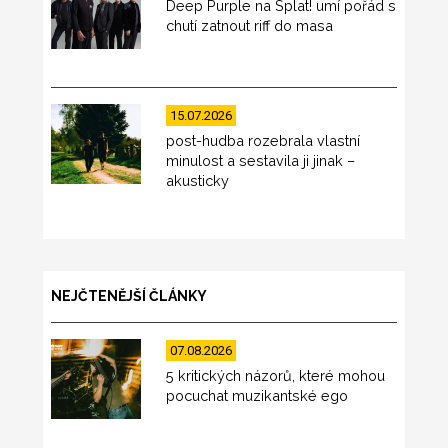
Deep Purple na Splat! umí pořád s
chutí zatnout riff do masa
15.07.2026
post-hudba rozebrala vlastní
minulost a sestavila ji jinak –
akusticky
NEJČTENĚJŠÍ ČLÁNKY
07.08.2026
5 kritických názorů, které mohou
pocuchat muzikantské ego