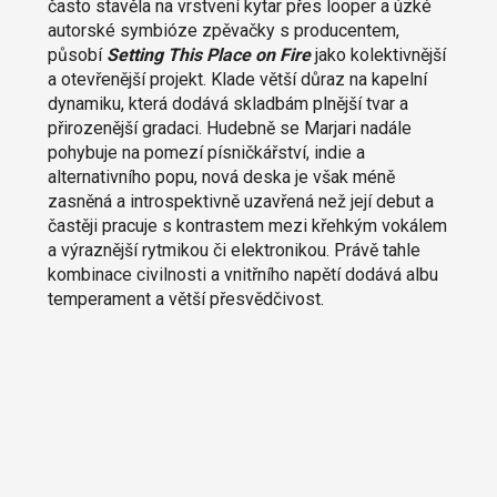
často stavěla na vrstvení kytar přes looper a úzké
autorské symbióze zpěvačky s producentem,
působí
Setting This Place on Fire
jako kolektivnější
a otevřenější projekt. Klade větší důraz na kapelní
dynamiku, která dodává skladbám plnější tvar a
přirozenější gradaci. Hudebně se Marjari nadále
pohybuje na pomezí písničkářství, indie a
alternativního popu, nová deska je však méně
zasněná a introspektivně uzavřená než její debut a
častěji pracuje s kontrastem mezi křehkým vokálem
a výraznější rytmikou či elektronikou. Právě tahle
kombinace civilnosti a vnitřního napětí dodává albu
temperament a větší přesvědčivost.