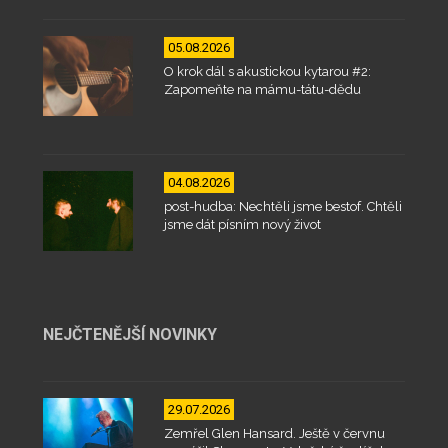
05.08.2026
O krok dál s akustickou kytarou #2:
Zapomeňte na mámu-tátu-dědu
04.08.2026
post-hudba: Nechtěli jsme bestof. Chtěli
jsme dát písním nový život
NEJČTENĚJŠÍ NOVINKY
29.07.2026
Zemřel Glen Hansard. Ještě v červnu