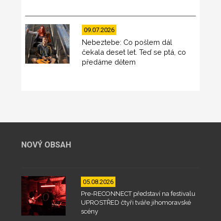
09.07.2026
Nebeztebe: Co pošlem dál
čekala deset let. Teď se ptá, co
předáme dětem
NOVÝ OBSAH
05.08.2026
Pre-RECONNECT představí na festivalu
UPROSTŘED čtyři tváře jihomoravské
scény