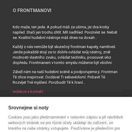
O FRONTMANOVI
Kdo maže, ten jede. A pokud máš za ušima, jsi dva kroky
napřed. Stačí jen trochu chtít. Mít nadhled. Povznést se. Nebát
se. Kvalitní hudební nástroje máš dnes na dosah...
Každý z nás nemůže být skutečný frontman kapely, namítneš.
Jenže pokaždé stojí za to dobře ovládat svůj nástroj, znát
možnosti vlastního zvuku, ovládat techniku, posouvat věci
dopředu. Frontmanem v tomto smyslu můžeme být všichni.
Záleží nám na naší hudební scéně a podporujeme ji. Frontman
Tě chce inspirovat. Dodávat Ti sebevědomí. Pobavit Tě.
Rozvíjet Tvé myšlení. Povzbudit Tě k hraní...
redakce a kontakt
Srovnejme si noty
Cookies jsou jako předznamenání v notovém zápisu a při návštěvě
webových stránek se pro různé účely ukládají do zařízení, ze
kterého na naše stránky vstupujete. Používáme je především pro