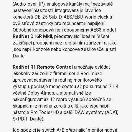
(Audio-over-IP), analogové kanály mají nezávislé
nastavení hlasitosti, integrována je čtveřice
konektorů DB-25 Sub-D, AES/EBU, world clock a
dvě síťové zástrčky pro redundantní napájení.
Obdobně koncipován je i obousměrný AES3 model
RedNet D16R MkII
, představující ideální řešení
zajišťující propojení mezi digitálním zařízením, jako
jsou např. konzole nebo koncové zesilovače, a sítí
Dante.
RedNet R1 Remote Control
umožňuje ovládat
jakékoliv zařízení z firemní série Red, může
upravovat nastavení a routing monitorového
výstupu, počínaje mono cestou až po surround 7.1.4
včetně Dolby Atmos, a alternativně lze
nakonfigurovat až 12 repro výstupů společně se
skupinami z mnoha zdrojů a cílů, jako jsou např.
nástroje Pro Tools/HD a další DAW systémy (ADAT,
S/PDIF, Dante).
K dispozici je switch A/B přepínající monitoringové