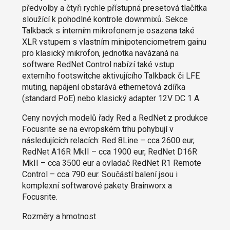
předvolby a čtyři rychle přístupná presetová tlačítka
sloužící k pohodlné kontrole downmixů. Sekce
Talkback s interním mikrofonem je osazena také
XLR vstupem s vlastním minipotenciometrem gainu
pro klasický mikrofon, jednotka navázaná na
software RedNet Control nabízí také vstup
externího footswitche aktivujícího Talkback či LFE
muting, napájení obstarává ethernetová zdířka
(standard PoE) nebo klasický adapter 12V DC 1 A.
Ceny nových modelů řady Red a RedNet z produkce
Focusrite se na evropském trhu pohybují v
následujících relacích: Red 8Line – cca 2600 eur,
RedNet A16R MkII – cca 1900 eur, RedNet D16R
MkII – cca 3500 eur a ovladač RedNet R1 Remote
Control – cca 790 eur. Součástí balení jsou i
komplexní softwarové pakety Brainworx a
Focusrite.
Rozměry a hmotnost