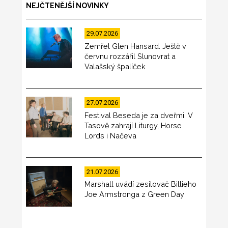
NEJČTENĚJŠÍ NOVINKY
29.07.2026
Zemřel Glen Hansard. Ještě v
červnu rozzářil Slunovrat a
Valašský špalíček
27.07.2026
Festival Beseda je za dveřmi. V
Tasově zahrají Liturgy, Horse
Lords i Načeva
21.07.2026
Marshall uvádí zesilovač Billieho
Joe Armstronga z Green Day