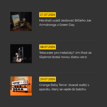
21.07.2026
Marshall uvádí zesilovač Billieho Joe
Armstronga z Green Day
08.07.2026
Telecaster pro metalisty? Jim Root ze
Slipknot dostal novou zlatou verzi
29.07.2026
Orange Baby Terror: dvacet wattů v
aparátu, který se vejde do batohu