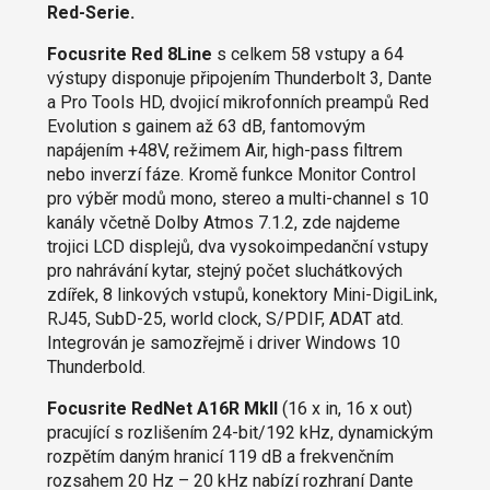
Red-Serie.
Focusrite Red 8Line
s celkem 58 vstupy a 64
výstupy disponuje připojením Thunderbolt 3, Dante
a Pro Tools HD, dvojicí mikrofonních preampů Red
Evolution s gainem až 63 dB, fantomovým
napájením +48V, režimem Air, high-pass filtrem
nebo inverzí fáze. Kromě funkce Monitor Control
pro výběr modů mono, stereo a multi-channel s 10
kanály včetně Dolby Atmos 7.1.2, zde najdeme
trojici LCD displejů, dva vysokoimpedanční vstupy
pro nahrávání kytar, stejný počet sluchátkových
zdířek, 8 linkových vstupů, konektory Mini-DigiLink,
RJ45, SubD-25, world clock, S/PDIF, ADAT atd.
Integrován je samozřejmě i driver Windows 10
Thunderbold.
Focusrite RedNet A16R MkII
(16 x in, 16 x out)
pracující s rozlišením 24-bit/192 kHz, dynamickým
rozpětím daným hranicí 119 dB a frekvenčním
rozsahem 20 Hz – 20 kHz nabízí rozhraní Dante