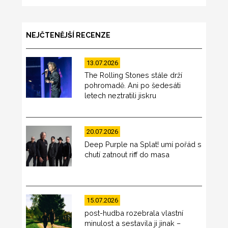
NEJČTENĚJŠÍ RECENZE
13.07.2026
The Rolling Stones stále drží
pohromadě. Ani po šedesáti
letech neztratili jiskru
20.07.2026
Deep Purple na Splat! umí pořád s
chutí zatnout riff do masa
15.07.2026
post-hudba rozebrala vlastní
minulost a sestavila ji jinak –