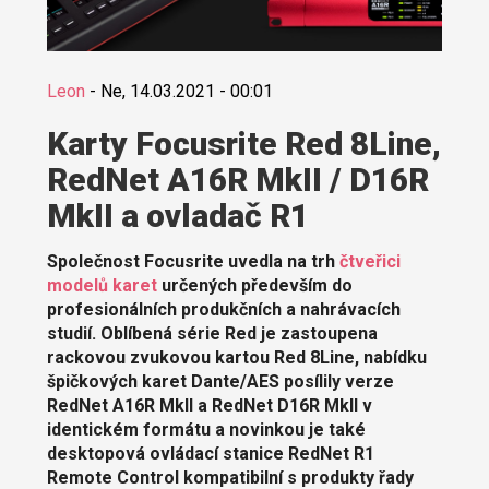
Leon
-
Ne, 14.03.2021 - 00:01
Karty Focusrite Red 8Line,
RedNet A16R MkII / D16R
MkII a ovladač R1
Společnost Focusrite uvedla na trh
čtveřici
modelů karet
určených především do
profesionálních produkčních a nahrávacích
studií. Oblíbená série Red je zastoupena
rackovou zvukovou kartou Red 8Line, nabídku
špičkových karet Dante/AES posílily verze
RedNet A16R MkII a RedNet D16R MkII v
identickém formátu a novinkou je také
desktopová ovládací stanice RedNet R1
Remote Control kompatibilní s produkty řady