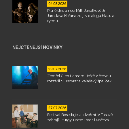
04.08.2026
Písně dne a noci Milli Janatkové &
Jaroslava Kořána zrají v dialogu hlasu a
rytmu
NEJČTENĚJŠÍ NOVINKY
29.07.2026
Zemřel Glen Hansard. Ještě v červnu
rozzářil Slunovrat a Valašský špalíček
27.07.2026
Festival Beseda je za dveřmi. V Tasově
zahrají Liturgy, Horse Lords i Načeva