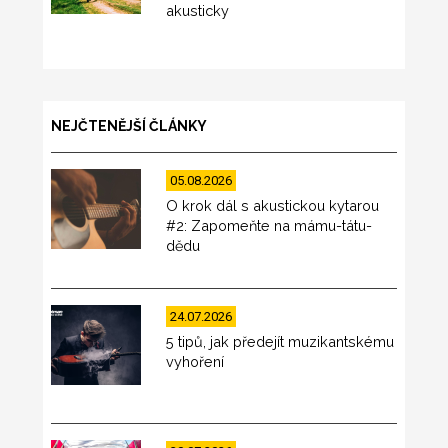
akusticky
NEJČTENĚJŠÍ ČLÁNKY
05.08.2026
O krok dál s akustickou kytarou
#2: Zapomeňte na mámu-tátu-
dědu
24.07.2026
5 tipů, jak předejít muzikantskému
vyhoření