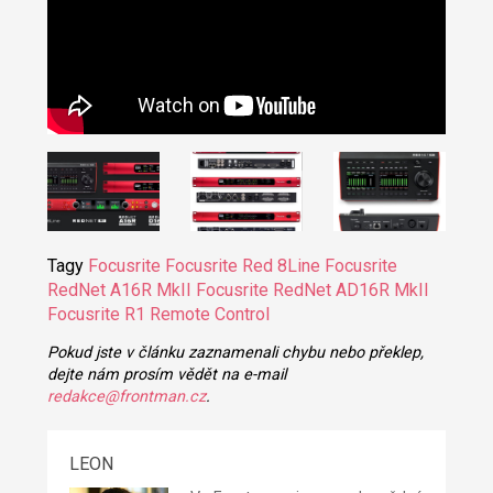
Tagy
Focusrite
Focusrite Red 8Line
Focusrite
RedNet A16R MkII
Focusrite RedNet AD16R MkII
Focusrite R1 Remote Control
Pokud jste v článku zaznamenali chybu nebo překlep,
dejte nám prosím vědět na e-mail
redakce@frontman.cz
.
LEON