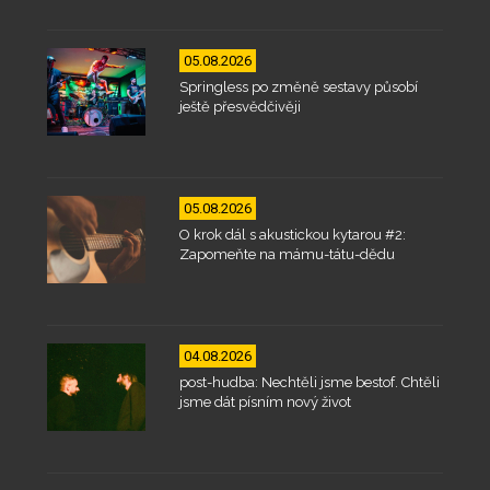
05.08.2026
Springless po změně sestavy působí
ještě přesvědčivěji
05.08.2026
O krok dál s akustickou kytarou #2:
Zapomeňte na mámu-tátu-dědu
04.08.2026
post-hudba: Nechtěli jsme bestof. Chtěli
jsme dát písním nový život