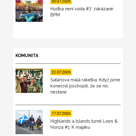
30.07.2026
Hudba není věda #7: zakázané
BPM
KOMUNITA
22.07.2026
Satanova malá raketka: Když jsme
konečně pochopili, že se nic
nestane
17.07.2026
Highlands a Islands turné Loes &
Honza #1: K majáku