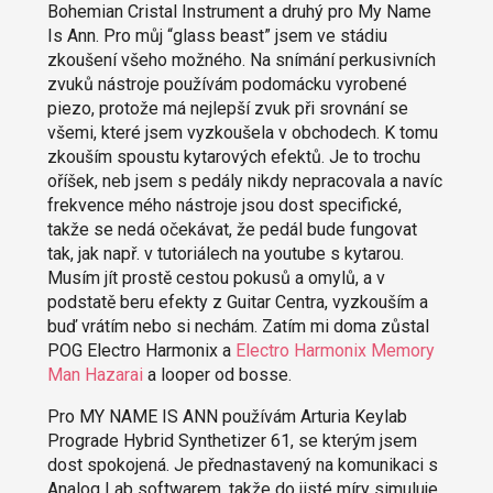
Bohemian Cristal Instrument a druhý pro My Name
Is Ann. Pro můj “glass beast” jsem ve stádiu
zkoušení všeho možného. Na snímání perkusivních
zvuků nástroje používám podomácku vyrobené
piezo, protože má nejlepší zvuk při srovnání se
všemi, které jsem vyzkoušela v obchodech. K tomu
zkouším spoustu kytarových efektů. Je to trochu
oříšek, neb jsem s pedály nikdy nepracovala a navíc
frekvence mého nástroje jsou dost specifické,
takže se nedá očekávat, že pedál bude fungovat
tak, jak např. v tutoriálech na youtube s kytarou.
Musím jít prostě cestou pokusů a omylů, a v
podstatě beru efekty z Guitar Centra, vyzkouším a
buď vrátím nebo si nechám. Zatím mi doma zůstal
POG Electro Harmonix a
Electro Harmonix Memory
Man Hazarai
a looper od bosse.
Pro MY NAME IS ANN používám Arturia Keylab
Prograde Hybrid Synthetizer 61, se kterým jsem
dost spokojená. Je přednastavený na komunikaci s
Analog Lab softwarem, takže do jisté míry simuluje