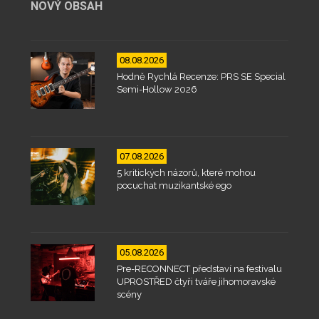
NOVÝ OBSAH
08.08.2026
Hodně Rychlá Recenze: PRS SE Special
Semi-Hollow 2026
07.08.2026
5 kritických názorů, které mohou
pocuchat muzikantské ego
05.08.2026
Pre-RECONNECT představí na festivalu
UPROSTŘED čtyři tváře jihomoravské
scény