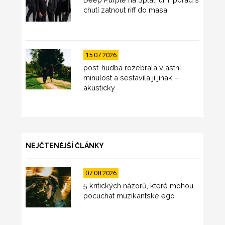
chutí zatnout riff do masa
15.07.2026
post-hudba rozebrala vlastní
minulost a sestavila ji jinak –
akusticky
NEJČTENĚJŠÍ ČLÁNKY
07.08.2026
5 kritických názorů, které mohou
pocuchat muzikantské ego