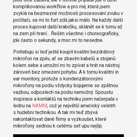
komplikovanou workflow a pro mě, která jsem
zvyklá na bezmezné možnosti procesování zvuku v
počítači, se mi to furt zdá jaksi málo. Na každý další
proces kupovat další krabičku, sklánět se k tomu až
na zem při hraní… Řeším všechno i choreograficky,
jde často o sekundy, a moc mi to nesedne.
Potřebuju si teď ještě koupit kvalitní bezdrátový
mikrofon na zpěv, ať se zbavím kabelů a stojanů
kolem sebe a umožní mi to zpívat a hrát na nástroj
zároveň bez omezení pohybu. A k tomu kvalitní in
ear monitory, protože s kondenzátorovými
mikrofony na podiu vždycky bojujeme se zpětnou
vazbou, odposlech na podiu nemožný. Spoustu
inspirace a kontaktů na techniku jsem načerpala v
lednu na
NAMM
, což je největší americký veletrh
s hudební technikou. A tak mi teď zbývá
nakontaktovat dané firmy a vyzkoušet, které
mikrofony sednou k celému set upu nejlíp.