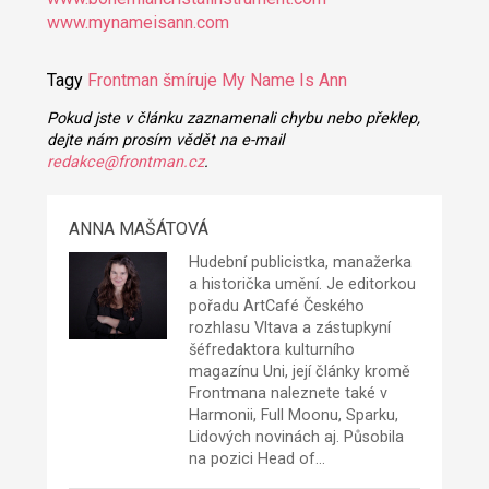
www.mynameisann.com
Tagy
Frontman šmíruje
My Name Is Ann
Pokud jste v článku zaznamenali chybu nebo překlep,
dejte nám prosím vědět na e-mail
redakce@frontman.cz
.
ANNA MAŠÁTOVÁ
Hudební publicistka, manažerka
a historička umění. Je editorkou
pořadu ArtCafé Českého
rozhlasu Vltava a zástupkyní
šéfredaktora kulturního
magazínu Uni, její články kromě
Frontmana naleznete také v
Harmonii, Full Moonu, Sparku,
Lidových novinách aj. Působila
na pozici Head of…