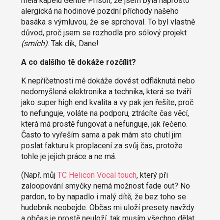
měla kapelu Gentle Prison, že jsem byla naprosto
alergická na hodinové pozdní příchody našeho
basáka s výmluvou, že se sprchoval. To byl vlastně
důvod, proč jsem se rozhodla pro sólový projekt
(smích)
. Tak dík, Dane!
A co dalšího tě dokáže rozčílit?
K nepříčetnosti mě dokáže dovést odfláknutá nebo
nedomyšlená elektronika a technika, která se tváří
jako super high end kvalita a vy pak jen řešíte, proč
to nefunguje, voláte na podporu, ztrácíte čas věcí,
která má prostě fungovat a nefunguje, jak řečeno.
Často to vyřeším sama a pak mám sto chutí jim
poslat fakturu k proplacení za svůj čas, protože
tohle je jejich práce a ne má.
(Např. můj
TC Helicon Vocal touch
, který při
zaloopování smyčky nemá možnost fade out? No
pardon, to by napadlo i malý dítě, že bez toho se
hudebník neobejde. Občas mi uloží presety navždy
a občas je prostě neuloží, tak musím všechno dělat