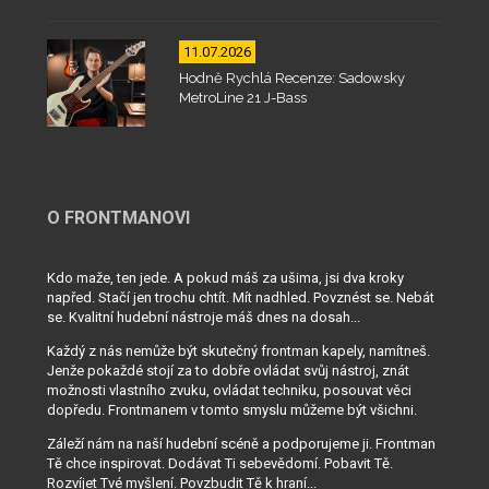
11.07.2026
Hodně Rychlá Recenze: Sadowsky
MetroLine 21 J-Bass
O FRONTMANOVI
Kdo maže, ten jede. A pokud máš za ušima, jsi dva kroky
napřed. Stačí jen trochu chtít. Mít nadhled. Povznést se. Nebát
se. Kvalitní hudební nástroje máš dnes na dosah...
Každý z nás nemůže být skutečný frontman kapely, namítneš.
Jenže pokaždé stojí za to dobře ovládat svůj nástroj, znát
možnosti vlastního zvuku, ovládat techniku, posouvat věci
dopředu. Frontmanem v tomto smyslu můžeme být všichni.
Záleží nám na naší hudební scéně a podporujeme ji. Frontman
Tě chce inspirovat. Dodávat Ti sebevědomí. Pobavit Tě.
Rozvíjet Tvé myšlení. Povzbudit Tě k hraní...