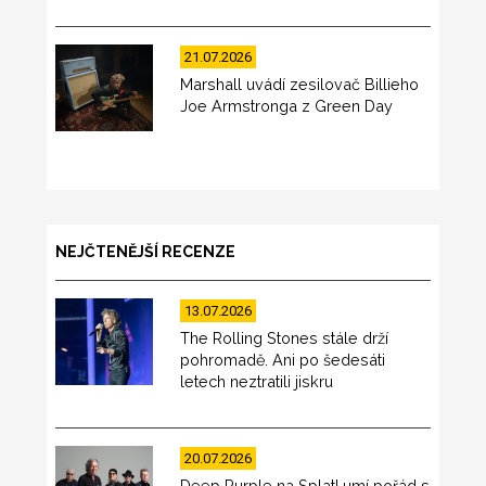
21.07.2026
Marshall uvádí zesilovač Billieho
Joe Armstronga z Green Day
NEJČTENĚJŠÍ RECENZE
13.07.2026
The Rolling Stones stále drží
pohromadě. Ani po šedesáti
letech neztratili jiskru
20.07.2026
Deep Purple na Splat! umí pořád s