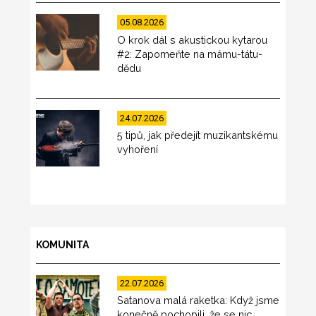
05.08.2026
O krok dál s akustickou kytarou
#2: Zapomeňte na mámu-tátu-
dědu
24.07.2026
5 tipů, jak předejít muzikantskému
vyhoření
KOMUNITA
22.07.2026
Satanova malá raketka: Když jsme
konečně pochopili, že se nic