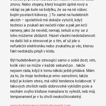
znovu. Nebo stojany, který koupím úplně nový a
viklají se jak kuře na bidýlku, že se na ně vůbec
bojím postavit klávesy…) To samé na hudebních
akcích – spolehlivě mě dokáže vytočit, když
technici a zvukaři ani nečetli rider a pak jen krčí
rameny, jako že nevědí, nemají, netuší a my se z
toho můžeme zbláznit. Házet vlastní nedotaženosti
na další lidi a stresovat je s tím, ať už jde o
nefunkční elektroniku nebo zvukařinu je věc, kterou
fakt nedokážu přejít v klidu.
Být hudebníkem je stresující samo o sobě dost, vím,
kolik věcí se může v každé sekund po… takže
nejsem ráda, když k tomu někdo ještě přidává. Mám
za to, že moje technika je emo-sensitivní, takže
když je kolem stres, má větší tendence kolabovat. V
takových chvílích radši dobrovolně vyklidím pole a
nechám svýho kliďase manažera to vyřešit, neb můj
temperament je v tu chvíli neukočírovatelný.
www.bohemiancristalinstrument.com