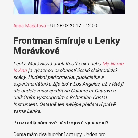
Anna Mašátová
-
Út, 28.03.2017 - 12:00
Frontman šmíruje u Lenky
Morávkové
Lenka Morávková aneb KnofLenka nebo
My Name
Is Ann
je výraznou osobností české elektronické
scény. Hudební performerka, publicistka a
experimentátorka žije teď v Los Angeles, už v létě ji
ale budete moci spatřit na Colours of Ostrava s
unikátním vystoupením s Bohemian Cristal
Instrument. Ostatně ten nejlépe představí právě
sama Lenka.
Prozradíš nám své nástrojové vybavení?
Doma mám dva hudební set upy. Jeden pro