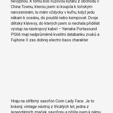
nevypnou. K tomu bílo-růžovou kytaru z obchodu v
China Townu, kterou jsem si koupila k loňským
narozeninám, tu mám vždycky v kufru, když jedu
někam k oceánu, do pouště nebo kempovat. Dvoje
dětský klávesy, do kterých jsem si nechala přidělat
výstup na nástrojový kabel – Yamaha Portasound
PS66 mají nadprůměrně kvalitní databanku zvuků a
Fujitone II zas dobrej electro bass charakter.
Hraju na stříbrný saxofon Conn Lady Face. Je to
krásný, vintage nástroj z třicátých let, jedna z
legendárních značek saxofonu a přišla jsem k němu