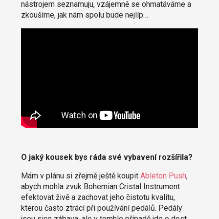
nástrojem seznamuju, vzájemně se ohmatáváme a
zkoušíme, jak nám spolu bude nejlíp…
O jaký kousek bys ráda své vybavení rozšířila?
Mám v plánu si zřejmě ještě koupit
Ableton Push
,
abych mohla zvuk Bohemian Cristal Instrument
efektovat živě a zachovat jeho čistotu kvalitu,
kterou často ztrácí při používání pedálů. Pedály
jsou sice zábava, ale v tomhle případě jde o dost