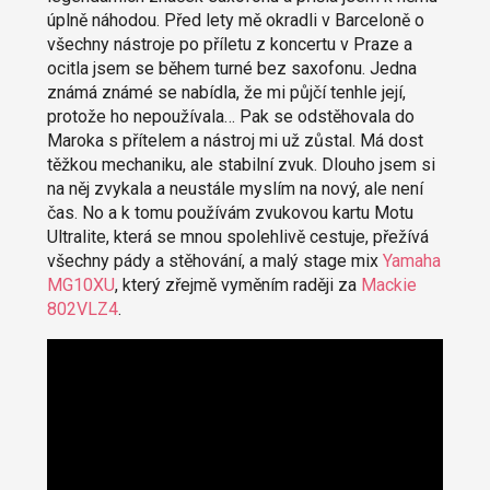
úplně náhodou. Před lety mě okradli v Barceloně o
všechny nástroje po příletu z koncertu v Praze a
ocitla jsem se během turné bez saxofonu. Jedna
známá známé se nabídla, že mi půjčí tenhle její,
protože ho nepoužívala… Pak se odstěhovala do
Maroka s přítelem a nástroj mi už zůstal. Má dost
těžkou mechaniku, ale stabilní zvuk. Dlouho jsem si
na něj zvykala a neustále myslím na nový, ale není
čas. No a k tomu používám zvukovou kartu Motu
Ultralite, která se mnou spolehlivě cestuje, přežívá
všechny pády a stěhování, a malý stage mix
Yamaha
MG10XU
, který zřejmě vyměním raději za
Mackie
802VLZ4
.