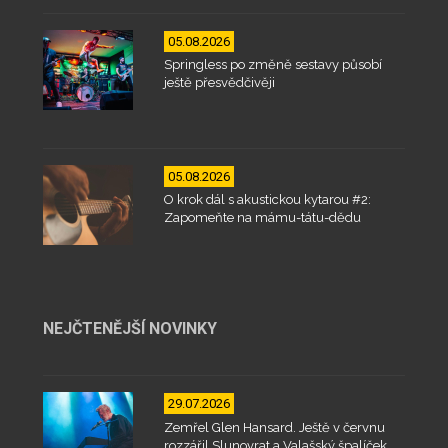
05.08.2026
Springless po změně sestavy působí
ještě přesvědčivěji
05.08.2026
O krok dál s akustickou kytarou #2:
Zapomeňte na mámu-tátu-dědu
NEJČTENĚJŠÍ NOVINKY
29.07.2026
Zemřel Glen Hansard. Ještě v červnu
rozzářil Slunovrat a Valašský špalíček