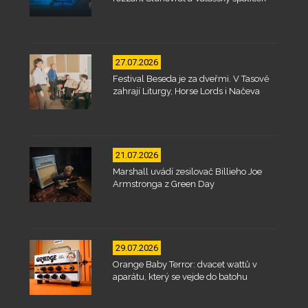
27.07.2026
Festival Beseda je za dveřmi. V Tasově
zahrají Liturgy, Horse Lords i Načeva
21.07.2026
Marshall uvádí zesilovač Billieho Joe
Armstronga z Green Day
29.07.2026
Orange Baby Terror: dvacet wattů v
aparátu, který se vejde do batohu