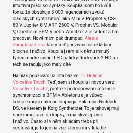
intuitivní práci se syňtáky. Koupila jsem ho kvůli
tomu, že obsahuje 5 000 legendárních zvuků
klasických syntezátorů jako Mini V, Prophet V, CS-
80 V, Jupiter-8 V, ARP 2600 V, Prophet VS, Modular
V, Oberheim SEM V nebo Wurlitzer a je radost s tím
pracovat. Nově mám pak drumpad,
Alesis
Samplepad Pro
, který teď používám na skládání
bicích a i naživo. Koupila jsem si k němu minulý
týden modře svítící LED paličky Rockstick 2 HD a z
těch se raduju jako malý dítě.
Na hlas používám už léta naživo
TC Helicon
Voicelive Touch
. Teď jsem si koupila i novou verzi
Voicelive Touch2
, protože při loopování umožňuje
synchronizaci s BPM v Abletonu a je vůbec
komplexnější ohledně loopingu. Pak mám Nintendo
DS, ve kterém je Korg Synthetizer. To je takovej můj
soukromej rave do kapsy, a má skvělej zvuk
i naživo. Často si v něm skládám třeba při
cestování, je to jediná věc, kterou mi v letadle