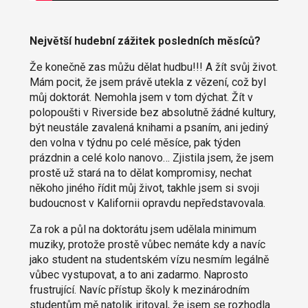
Největší hudební zážitek posledních měsíců?
Že konečně zas můžu dělat hudbu!!! A žít svůj život.
Mám pocit, že jsem právě utekla z vězení, což byl
můj doktorát. Nemohla jsem v tom dýchat. Žít v
polopoušti v Riverside bez absolutně žádné kultury,
být neustále zavalená knihami a psaním, ani jediný
den volna v týdnu po celé měsíce, pak týden
prázdnin a celé kolo nanovo… Zjistila jsem, že jsem
prostě už stará na to dělat kompromisy, nechat
někoho jiného řídit můj život, takhle jsem si svoji
budoucnost v Kalifornii opravdu nepředstavovala.
Za rok a půl na doktorátu jsem udělala minimum
muziky, protože prostě vůbec nemáte kdy a navíc
jako student na studentském vízu nesmím legálně
vůbec vystupovat, a to ani zadarmo. Naprosto
frustrující. Navíc přístup školy k mezinárodním
studentům mě natolik iritoval, že jsem se rozhodla