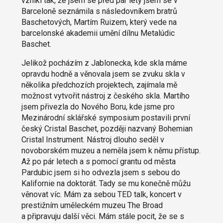
vznikl tak, že jsem se před pár lety jsem se v
Barceloně seznámila s následovníkem bratrů
Baschetových, Martím Ruizem, který vede na
barcelonské akademii umění dílnu Metalúdic
Baschet.
Jelikož pocházím z Jablonecka, kde skla máme
opravdu hodně a věnovala jsem se zvuku skla v
několika předchozích projektech, zajímala mě
možnost vytvořit nástroj z českého skla. Martího
jsem přivezla do Nového Boru, kde jsme pro
Mezinárodní sklářské symposium postavili první
český Cristal Baschet, později nazvaný Bohemian
Cristal Instrument. Nástroj dlouho seděl v
novoborském muzeu a neměla jsem k němu přístup.
Až po pár letech a s pomocí grantu od města
Pardubic jsem si ho odvezla jsem s sebou do
Kalifornie na doktorát. Tady se mu konečně můžu
věnovat víc. Mám za sebou TED talk, koncert v
prestižním uměleckém muzeu The Broad
a připravuju další věci. Mám stále pocit, že se s