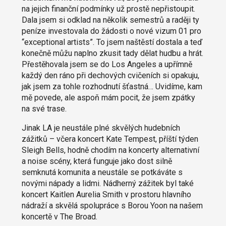
na jejich finanční podmínky už prostě nepřistoupit.
Dala jsem si odklad na několik semestrů a raději ty
peníze investovala do žádosti o nové vizum 01 pro
“exceptional artists”. To jsem naštěstí dostala a teď
konečně můžu naplno zkusit tady dělat hudbu a hrát.
Přestěhovala jsem se do Los Angeles a upřímně
každý den ráno při dechových cvičeních si opakuju,
jak jsem za tohle rozhodnutí šťastná… Uvidíme, kam
mě povede, ale aspoň mám pocit, že jsem zpátky
na své trase.
Jinak LA je neustále plné skvělých hudebních
zážitků – včera koncert Kate Tempest, příští týden
Sleigh Bells, hodně chodím na koncerty alternativní
a noise scény, která funguje jako dost silně
semknutá komunita a neustále se potkáváte s
novými nápady a lidmi. Nádherný zážitek byl také
koncert Kaitlen Aurelia Smith v prostoru hlavního
nádraží a skvělá spolupráce s Borou Yoon na našem
koncertě v The Broad.