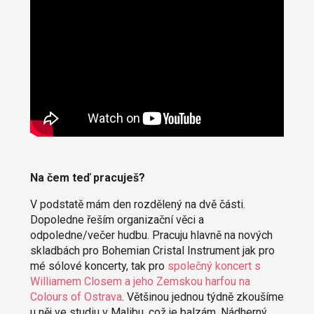
Na čem teď pracuješ?
V podstatě mám den rozdělený na dvě části.
Dopoledne řeším organizační věci a
odpoledne/večer hudbu. Pracuju hlavně na nových
skladbách pro Bohemian Cristal Instrument jak pro
mé sólové koncerty, tak pro
společný koncert s
Williamem Closem a jeho Zemskou harfou na
Colours of Ostrava
. Většinou jednou týdně zkoušíme
u něj ve studiu v Malibu, což je balzám. Nádherný