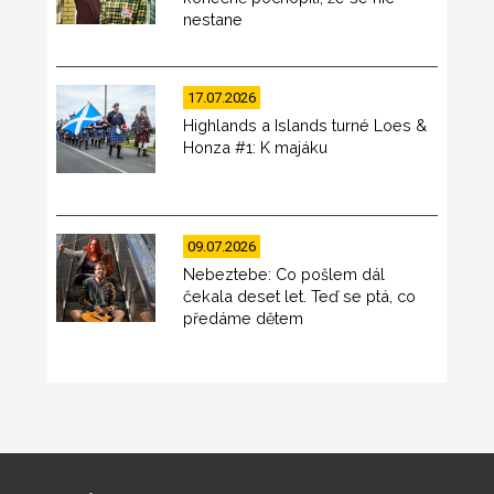
nestane
17.07.2026
Highlands a Islands turné Loes &
Honza #1: K majáku
09.07.2026
Nebeztebe: Co pošlem dál
čekala deset let. Teď se ptá, co
předáme dětem