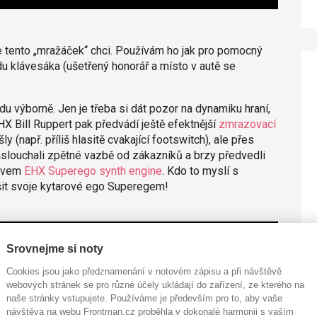
e tento „mražáček“ chci. Používám ho jak pro pomocný
u klávesáka (ušetřený honorář a místo v autě se
du výborně. Jen je třeba si dát pozor na dynamiku hraní,
HX Bill Ruppert pak předvádí ještě efektnější
zmrazovací
y (např. příliš hlasitě cvakající footswitch), ale přes
slouchali zpětné vazbě od zákazníků a brzy předvedli
ázvem
EHX Superego synth engine
. Kdo to myslí s
šit svoje kytarové ego Superegem!
Srovnejme si noty
Cookies jsou jako předznamenání v notovém zápisu a při návštěvě
webových stránek se pro různé účely ukládají do zařízení, ze kterého na
naše stránky vstupujete. Používáme je především pro to, aby vaše
návštěva na webu Frontman.cz proběhla v dokonalé harmonii s vaším