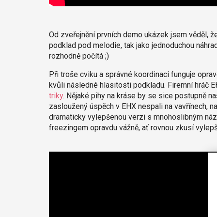
Od zveřejnění prvních demo ukázek jsem věděl, ž
podklad pod melodie, tak jako jednoduchou náhrad
rozhodně počítá ;)
Při troše cviku a správné koordinaci funguje oprav
kvůli následné hlasitosti podkladu. Firemní hráč E
triky
. Nějaké pihy na kráse by se sice postupně našl
zasloužený úspěch v EHX nespali na vavřínech, na
dramaticky vylepšenou verzi s mnohoslibným n
freezingem opravdu vážně, ať rovnou zkusí vylep