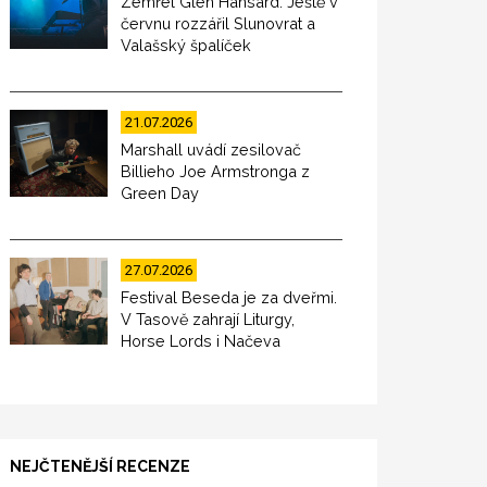
Zemřel Glen Hansard. Ještě v
červnu rozzářil Slunovrat a
Valašský špalíček
21.07.2026
Marshall uvádí zesilovač
Billieho Joe Armstronga z
Green Day
27.07.2026
Festival Beseda je za dveřmi.
V Tasově zahrají Liturgy,
Horse Lords i Načeva
NEJČTENĚJŠÍ RECENZE