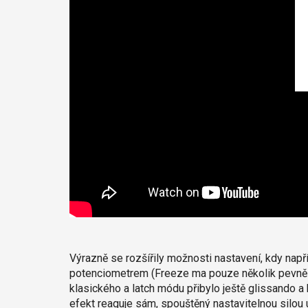
Výrazně se rozšířily možnosti nastavení, kdy např
potenciometrem (Freeze ma pouze několik pevně n
klasického a latch módu přibylo ještě glissando a
efekt reaguje sám, spouštěný nastavitelnou silou ú