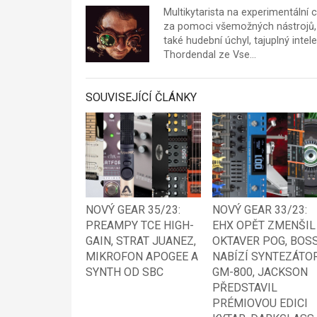
Multikytarista na experimentální
za pomoci všemožných nástrojů, 
také hudební úchyl, tajuplný intel
Thordendal ze Vse…
SOUVISEJÍCÍ ČLÁNKY
NOVÝ GEAR 35/23:
NOVÝ GEAR 33/23:
PREAMPY TCE HIGH-
EHX OPĚT ZMENŠIL
GAIN, STRAT JUANEZ,
OKTAVER POG, BOS
MIKROFON APOGEE A
NABÍZÍ SYNTEZÁTO
SYNTH OD SBC
GM-800, JACKSON
PŘEDSTAVIL
PRÉMIOVOU EDICI