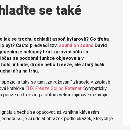
hlaďte se také
 jak se trochu ochladit aspoň kytarově? Co třeba
lo být? Často předvádí tzv.
sound on sound
David
pojením je schopný hrát zaroveň sólo i s
Občas se podobná funkce objevovala v
old, infinite, drone nebo freeze, ale starý lišák
hal díru na trhu.
ispozici a taky se tam „zmražovaní“ ztrácelo v záplavě
nová krabička
EHX Freeze Sound Retainer
. Sympaticky
pouze na freezing a přitom velmi zajímavě rozšiřující
 signálu a nechá se opakovat, až vznikne klávesám
dnodušší je si udělat obrázek podle ukázek, kterých je