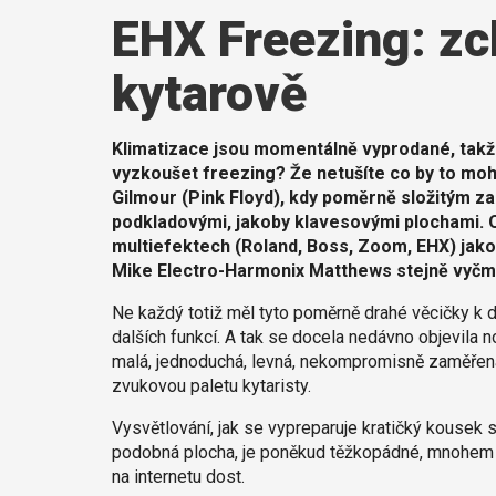
EHX Freezing: zc
kytarově
Klimatizace jsou momentálně vyprodané, takže
vyzkoušet freezing? Že netušíte co by to moh
Gilmour (Pink Floyd), kdy poměrně složitým za
podkladovými, jakoby klavesovými plochami. 
multiefektech (Roland, Boss, Zoom, EHX) jako h
Mike Electro-Harmonix Matthews stejně vyčmuc
Ne každý totiž měl tyto poměrně drahé věcičky k d
dalších funkcí. A tak se docela nedávno objevila 
malá, jednoduchá, levná, nekompromisně zaměřená 
zvukovou paletu kytaristy.
Vysvětlování, jak se vypreparuje kratičký kousek
podobná plocha, je poněkud těžkopádné, mnohem je
na internetu dost.