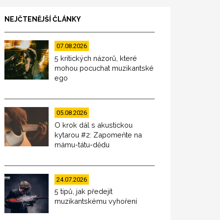
NEJČTENĚJŠÍ ČLÁNKY
07.08.2026
5 kritických názorů, které
mohou pocuchat muzikantské
ego
05.08.2026
O krok dál s akustickou
kytarou #2: Zapomeňte na
mámu-tátu-dědu
24.07.2026
5 tipů, jak předejít
muzikantskému vyhoření