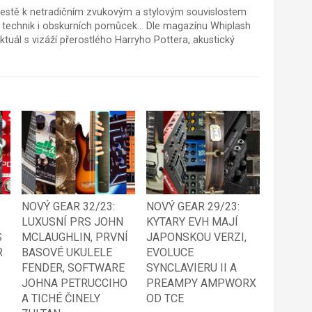
 cestě k netradičním zvukovým a stylovým souvislostem
technik i obskurních pomůcek... Dle magazínu Whiplash
ektuál s vizáží přerostlého Harryho Pottera, akustický
NOVÝ GEAR 32/23:
NOVÝ GEAR 29/23:
LUXUSNÍ PRS JOHN
KYTARY EVH MAJÍ
S
MCLAUGHLIN, PRVNÍ
JAPONSKOU VERZI,
R
BASOVÉ UKULELE
EVOLUCE
FENDER, SOFTWARE
SYNCLAVIERU II A
JOHNA PETRUCCIHO
PREAMPY AMPWORX
A TICHÉ ČINELY
OD TCE