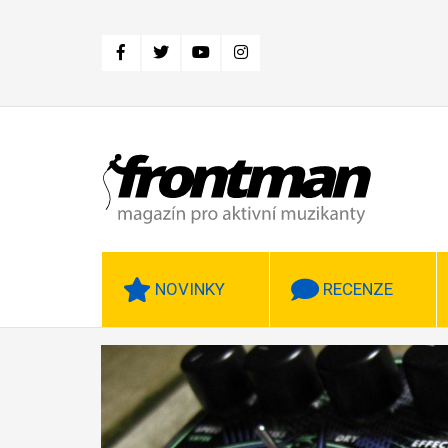
Přejít
k
hlavnímu
obsahu
NOVINKY
RECENZE