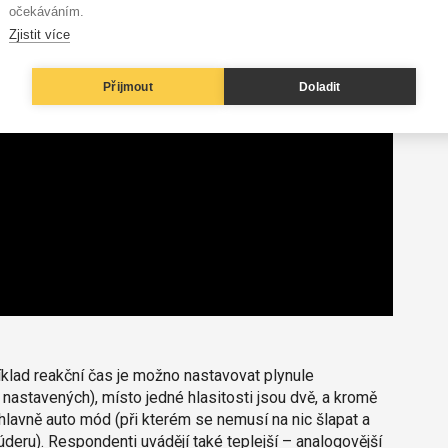
očekáváním.
Zjistit více
Přijmout
Doladit
íklad reakční čas je možno nastavovat plynule
astavených), místo jedné hlasitosti jsou dvě, a kromě
 hlavně auto mód (při kterém se nemusí na nic šlapat a
deru). Respondenti uvádějí také teplejší – analogovější