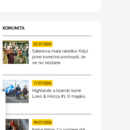
KOMUNITA
22.07.2026
Satanova malá raketka: Když
jsme konečně pochopili, že
se nic nestane
17.07.2026
Highlands a Islands turné
Loes & Honza #1: K majáku
09.07.2026
Nebeztebe: Co pošlem dál