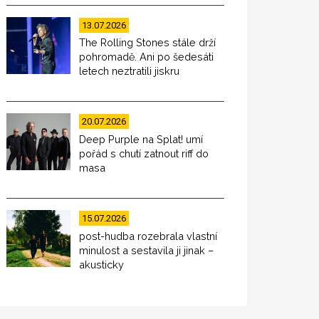
13.07.2026
The Rolling Stones stále drží
pohromadě. Ani po šedesáti
letech neztratili jiskru
20.07.2026
Deep Purple na Splat! umí
pořád s chutí zatnout riff do
masa
15.07.2026
post-hudba rozebrala vlastní
minulost a sestavila ji jinak –
akusticky