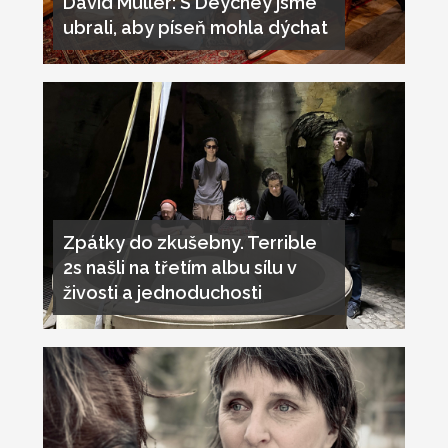
David Müller: S Deychey jsme
ubrali, aby píseň mohla dýchat
Zpátky do zkušebny. Terrible
2s našli na třetím albu sílu v
živosti a jednoduchosti