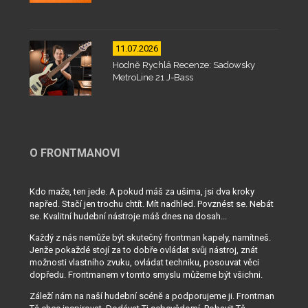
11.07.2026
Hodně Rychlá Recenze: Sadowsky
MetroLine 21 J-Bass
O FRONTMANOVI
Kdo maže, ten jede. A pokud máš za ušima, jsi dva kroky
napřed. Stačí jen trochu chtít. Mít nadhled. Povznést se. Nebát
se. Kvalitní hudební nástroje máš dnes na dosah...
Každý z nás nemůže být skutečný frontman kapely, namítneš.
Jenže pokaždé stojí za to dobře ovládat svůj nástroj, znát
možnosti vlastního zvuku, ovládat techniku, posouvat věci
dopředu. Frontmanem v tomto smyslu můžeme být všichni.
Záleží nám na naší hudební scéně a podporujeme ji. Frontman