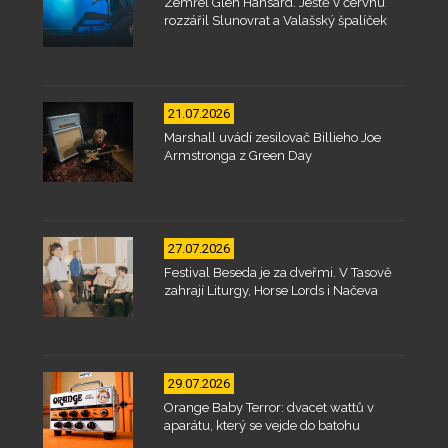
Zemřel Glen Hansard. Ještě v červnu
rozzářil Slunovrat a Valašský špalíček
21.07.2026
Marshall uvádí zesilovač Billieho Joe
Armstronga z Green Day
27.07.2026
Festival Beseda je za dveřmi. V Tasově
zahrají Liturgy, Horse Lords i Načeva
29.07.2026
Orange Baby Terror: dvacet wattů v
aparátu, který se vejde do batohu