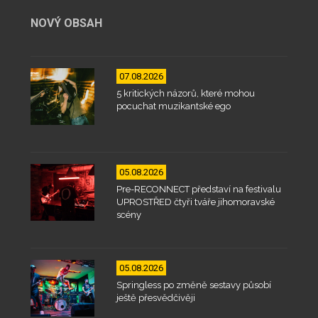
NOVÝ OBSAH
07.08.2026
5 kritických názorů, které mohou
pocuchat muzikantské ego
05.08.2026
Pre-RECONNECT představí na festivalu
UPROSTŘED čtyři tváře jihomoravské
scény
05.08.2026
Springless po změně sestavy působí
ještě přesvědčivěji