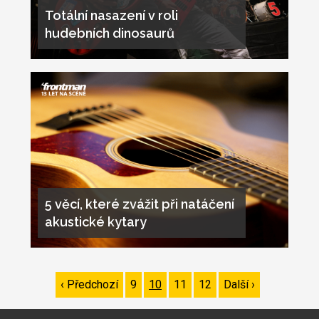
Totální nasazení v roli
hudebních dinosaurů
5 věcí, které zvážit při natáčení
akustické kytary
Pagination
Předchozí
‹ Předchozí
Page
9
Page
10
Page
11
Page
12
Následující
Další ›
stránka
stránka