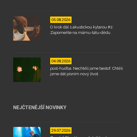
05.08.2026
O krok dál s akustickou kytarou #2:
Zapomeňte na mámu-tátu-dědu
04.08.2026
post-hudba: Nechtěli jsme bestof. Chtěli
jsme dát písním nový život
NEJČTENĚJŠÍ NOVINKY
29.07.2026