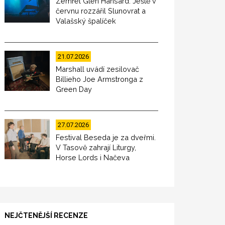
Zemřel Glen Hansard. Ještě v
červnu rozzářil Slunovrat a
Valašský špalíček
21.07.2026
Marshall uvádí zesilovač
Billieho Joe Armstronga z
Green Day
27.07.2026
Festival Beseda je za dveřmi.
V Tasově zahrají Liturgy,
Horse Lords i Načeva
NEJČTENĚJŠÍ RECENZE