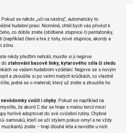
 Pokud se někdo „učí na nástroj“, automaticky to
běžné hudební praxi. Nicméně, chtěl bych vás přivést k
čeho, co dobře znáte (oblíbené stupnice či pentatoniky,
(například čtení a hra z listu, nové stupnice, akordy a
í zónu.
e nikdy předtím nehráli, musíte si ji nejprve
e do
stahování basové linky, kytarového sóla či sledu
vinkách ve vašem hudebním vzdělání. Nejprve se s novým
pit a zkoušíte si po velmi malých krůčkách, co vlastně
číte, jedná se o materiál, který už znáte a zkoušíte ho
nevědomky cvičit i chyby
. Pokud se například na
myslíte, že akord C dur se hraje s malou tercií mezi
y horlivě adoptovat do své cvičební rutiny. Chybné
níků-samouků, kteří se učí stylem pokus-omyl a ne vždy
 muzikantů znáte – hrají dlouhá léta a nevidíte u nich