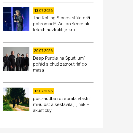
13.07.2026
The Rolling Stones stále drží
pohromadě. Ani po šedesáti
letech neztratili jiskru
20.07.2026
Deep Purple na Splat! umí
pořád s chutí zatnout riff do
masa
15.07.2026
post-hudba rozebrala vlastní
minulost a sestavila ji jinak –
akusticky