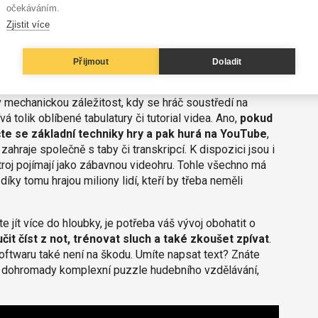
očekáváním.
Zjistit více
Přijmout
Doladit
v mechanickou záležitost, kdy se hráč soustředí na
á tolik oblíbené tabulatury či tutorial videa. Ano,
pokud
čte se základní techniky hry a pak hurá na YouTube
,
hraje společně s taby či transkripcí. K dispozici jsou i
stroj pojímají jako zábavnou videohru. Tohle všechno má
íky tomu hrajou miliony lidí, kteří by třeba neměli
jít více do hloubky, je potřeba váš vývoj obohatit o
čit číst z not, trénovat sluch a také zkoušet zpívat
.
oftwaru také není na škodu. Umíte napsat text? Znáte
vá dohromady komplexní puzzle hudebního vzdělávání,