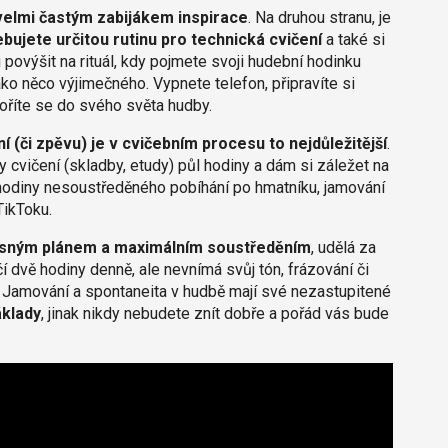
 velmi častým zabijákem inspirace
. Na druhou stranu, je
bujete určitou rutinu pro technická cvičení
a také si
nu povýšit na rituál, kdy pojmete svoji hudební hodinku
ako něco výjimečného. Vypnete telefon, připravíte si
noříte se do svého světa hudby.
í (či zpěvu) je v cvičebním procesu to nejdůležitější
.
 cvičení (skladby, etudy) půl hodiny a dám si záležet na
ři hodiny nesoustředěného pobíhání po hmatníku, jamování
TikToku.
 jasným plánem a maximálním soustředěním
, udělá za
čí dvě hodiny denně, ale nevnímá svůj tón, frázování či
. Jamování a spontaneita v hudbě mají své nezastupitené
áklady
, jinak nikdy nebudete znít dobře a pořád vás bude