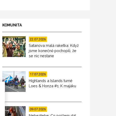
KOMUNITA
22.07.2026
Satanova malá raketka: Když
jsme konečně pochopili, že
se nic nestane
17.07.2026
Highlands a Islands turné
Loes & Honza #1: K majáku
09.07.2026
Nebeztebe: Co pošlem dál