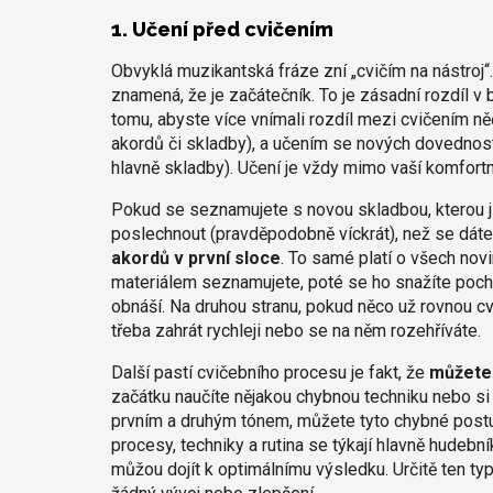
1. Učení před cvičením
Obvyklá muzikantská fráze zní „cvičím na nástroj“.
znamená, že je začátečník. To je zásadní rozdíl v 
tomu, abyste více vnímali rozdíl mezi cvičením ně
akordů či skladby), a učením se nových dovedností 
hlavně skladby). Učení je vždy mimo vaší komfortn
Pokud se seznamujete s novou skladbou, kterou jst
poslechnout (pravděpodobně víckrát), než se dát
akordů v první sloce
. To samé platí o všech no
materiálem seznamujete, poté se ho snažíte pocho
obnáší. Na druhou stranu, pokud něco už rovnou cvi
třeba zahrát rychleji nebo se na něm rozehříváte.
Další pastí cvičebního procesu je fakt, že
můžete 
začátku naučíte nějakou chybnou techniku nebo si 
prvním a druhým tónem, můžete tyto chybné postup
procesy, techniky a rutina se týkají hlavně hudeb
můžou dojít k optimálnímu výsledku. Určitě ten typ