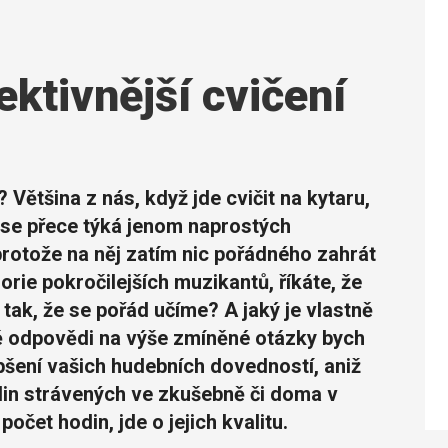
ektivnější cvičení
 Většina z nás, když jde cvičit na kytaru,
se přece týká jenom naprostých
 protože na něj zatím nic pořádného zahrát
rie pokročilejších muzikantů, říkáte, že
i tak, že se pořád učíme? A jaký je vlastně
ě odpovědi na výše zmíněné otázky bych
pšení vašich hudebních dovedností, aniž
din strávených ve zkušebně či doma v
očet hodin, jde o jejich kvalitu.