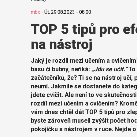
mbx
-
Út, 29.08.2023 - 08:00
TOP 5 tipů pro ef
na nástroj
Jaký je rozdíl mezi učením a cvičením?
basu či bubny, neříká:
„Jdu se učit.“
To 
začátečníků, že? Ti se na nástroj učí,
neumí. Jakmile se dostanete do katego
jdete cvičit. Ale není to ve skutečnost
rozdíl mezi učením a cvičením? Krom
vám dnes chtěl dát TOP 5 tipů pro zle
byste zároveň museli zvýšit počet ho
pokojíčku s nástrojem v ruce. Nejde o p