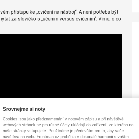
ém přístupu ke „cvičení na nástroj“. A není potřeba být
hytat za slovíčko s „učením versus cvičením“. Víme, o co
Srovnejme si noty
Cookies jsou jako předznamenání v notovém zápisu a při návštěvě
webových stránek se pro různé účely ukládají do zařízení, ze kterého na
naše stránky vstupujete. Používáme je především pro to, aby vaše
návštěva na webu Frontman.cz proběhla v dokonalé harmonii s vaším