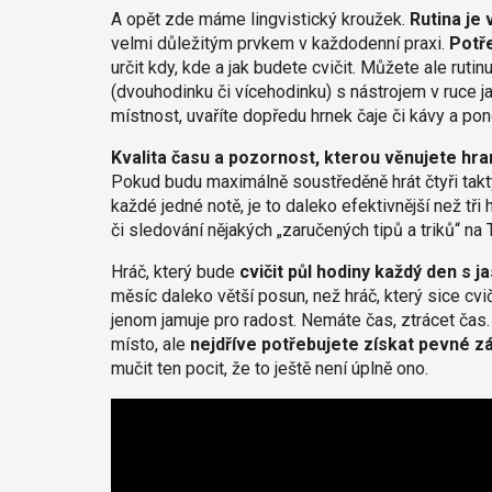
A opět zde máme lingvistický kroužek.
Rutina je
velmi důležitým prvkem v každodenní praxi.
Potře
určit kdy, kde a jak budete cvičit. Můžete ale ruti
(dvouhodinku či vícehodinku) s nástrojem v ruce j
místnost, uvaříte dopředu hrnek čaje či kávy a po
Kvalita času a pozornost, kterou věnujete hran
Pokud budu maximálně soustředěně hrát čtyři takty
každé jedné notě, je to daleko efektivnější než t
či sledování nějakých „zaručených tipů a triků“ na 
Hráč, který bude
cvičit půl hodiny každý den s
měsíc daleko větší posun, než hráč, který sice cvi
jenom jamuje pro radost. Nemáte čas, ztrácet čas
místo, ale
nejdříve potřebujete získat pevné z
mučit ten pocit, že to ještě není úplně ono.