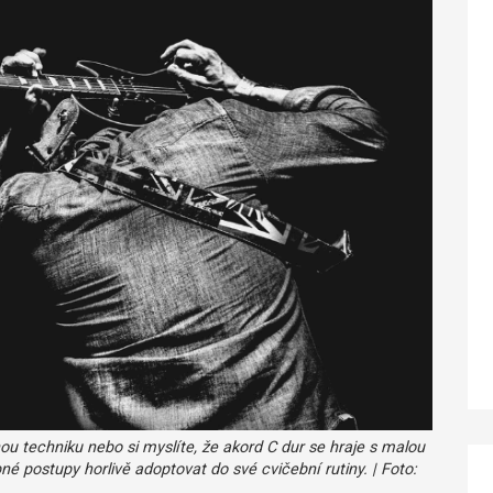
u techniku nebo si myslíte, že akord C dur se hraje s malou
 postupy horlivě adoptovat do své cvičební rutiny. | Foto: