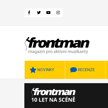
Přejít
k
hlavnímu
obsahu
NOVINKY
RECENZE