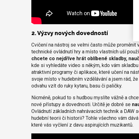
2. Výzvy nových dovedností
Cvičení na nástroj se velmi často může proměnit 
technické ovládnutí hry a místo vlastních uší použív
chcete co nejdříve hrát oblíbené skladby, nau
kde si vyhledáte video s někým, kdo vám skladbu za
atraktivní programy či aplikace, které učení na ná
svoje místo v hudebním vzdělávání a jsem rád, že d
odvahu vzít do ruky kytaru, basu či paličky.
Nicméně, pokud to s hudbou myslíte vážně a chcete 
nové přístupy a dovednosti. Určitě je dobré se
nau
Ovládnutí základních nahrávacích technik a DAW s
hudební teorii či historii? Tohle všechno vám dá
které vás vyčlení z davu aspirujících muzikantů.