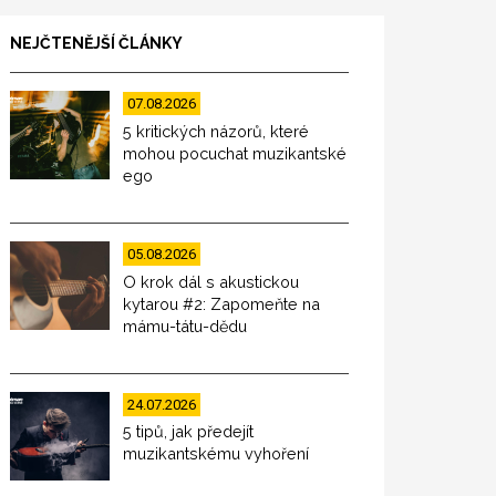
NEJČTENĚJŠÍ ČLÁNKY
07.08.2026
5 kritických názorů, které
mohou pocuchat muzikantské
ego
05.08.2026
O krok dál s akustickou
kytarou #2: Zapomeňte na
mámu-tátu-dědu
24.07.2026
5 tipů, jak předejít
muzikantskému vyhoření