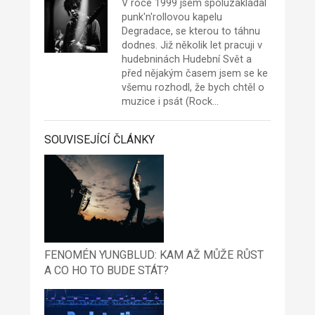
V roce 1999 jsem spoluzakládal
punk'n'rollovou kapelu
Degradace
, se kterou to táhnu
dodnes. Již několik let pracuji v
hudebninách Hudební Svět a
před nějakým časem jsem se ke
všemu rozhodl, že bych chtěl o
muzice i psát (Rock…
SOUVISEJÍCÍ ČLÁNKY
FENOMÉN YUNGBLUD: KAM AŽ MŮŽE RŮST
A CO HO TO BUDE STÁT?