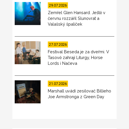
29.07.2026
Zemřel Glen Hansard. Ještě v
červnu rozzářil Slunovrat a
Valašský špalíček
27.07.2026
Festival Beseda je za dveřmi. V
Tasově zahrají Liturgy, Horse
Lords i Načeva
21.07.2026
Marshall uvádí zesilovač Billieho
Joe Armstronga z Green Day