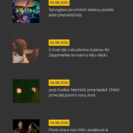
05.08.2026
Springless po změně sestavy působí
ještě přesvědčivěji
05.08.2026
O krok dál s akustickou kytarou #2:
Zapomeňte na mámu-tátu-dědu
04.08.2026
post-hudba: Nechtěli jsme bestof. Chtěli
jsme dát písním nový život
04.08.2026
Písně dne a noci Milli Janatkové &