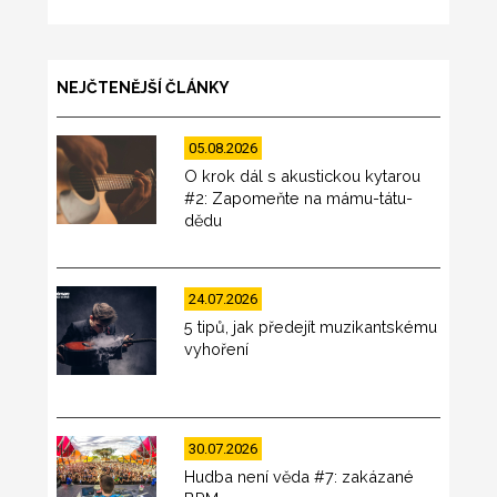
NEJČTENĚJŠÍ ČLÁNKY
05.08.2026
O krok dál s akustickou kytarou
#2: Zapomeňte na mámu-tátu-
dědu
24.07.2026
5 tipů, jak předejít muzikantskému
vyhoření
30.07.2026
Hudba není věda #7: zakázané