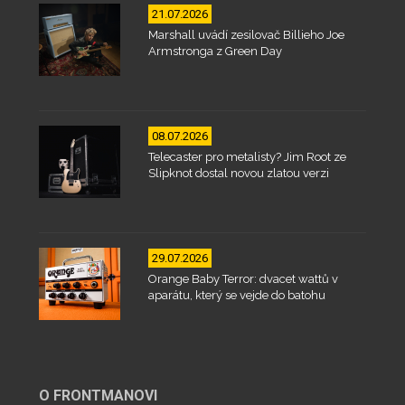
21.07.2026
Marshall uvádí zesilovač Billieho Joe
Armstronga z Green Day
08.07.2026
Telecaster pro metalisty? Jim Root ze
Slipknot dostal novou zlatou verzi
29.07.2026
Orange Baby Terror: dvacet wattů v
aparátu, který se vejde do batohu
O FRONTMANOVI