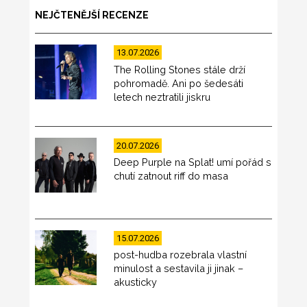
NEJČTENĚJŠÍ RECENZE
13.07.2026
The Rolling Stones stále drží
pohromadě. Ani po šedesáti
letech neztratili jiskru
20.07.2026
Deep Purple na Splat! umí pořád s
chutí zatnout riff do masa
15.07.2026
post-hudba rozebrala vlastní
minulost a sestavila ji jinak –
akusticky