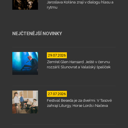
Jaroslava Kořána zrají v dialogu hlasu a
rytmu
NEJČTENĚJŠÍ NOVINKY
29.07.2026
Zemřel Glen Hansard. Ještě v červnu
rozzářil Slunovrat a Valašský špalíček
27.07.2026
Festival Beseda je za dveřmi. V Tasově
zahrají Liturgy, Horse Lords i Načeva