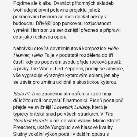
Pojďme ale k albu. Dvanáct přítomných skladeb
tvoří údajně první polovinu projektu, jehož
pokračování bychom se měli dočkat někdy v
budoucnu. Dřívější pop punkovou rozjuchanost
vyměnil Harrison za serióznější přednes a připravil
cosi jako rockovou operu.
Nahrávku otevírá devítiminutová kompozice
Hello
Heaven, Hello
. Ta je v podstatě rozdělena do tří
částí, kdy po popovém úvodu přijde rocková pasáž
s prvky The Who či Led Zeppelin, přidají se smyčce,
vše vygraduje výrazným kytarovým sólem, jen aby
se závěr pro změnu uklidnil s akustickou kytarou.
Idols Pt. I
má zasněnou atmosféru a i zde hrají
důležitou roli londýnští filharmonici. Píseň postupně
přejde ve svižnější
Lovesick Lullaby
, která je
typicky britská snad po všech stránkách. V
The
Greatest Parade
, u níž se vám vybaví Manic Street
Preachers, ukáže Yungblud své hlasové kvality.
Slušný vokální výkon podá i v dalším opusu s