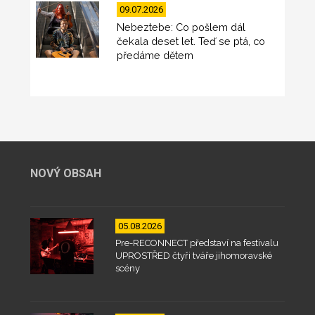
09.07.2026
Nebeztebe: Co pošlem dál
čekala deset let. Teď se ptá, co
předáme dětem
NOVÝ OBSAH
05.08.2026
Pre-RECONNECT představí na festivalu
UPROSTŘED čtyři tváře jihomoravské
scény