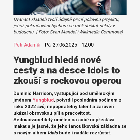
Dvanáct skladeb tvoří údajně první polovinu projektu,
jehož pokračování bychom se měli dočkat někdy v
budoucnu. | Foto: Sven Mandel (Wikimedia Commons)
Petr Adamík
-
Pá, 27.06.2025 - 12:00
Yungblud hledá nové
cesty a na desce Idols to
zkouší s rockovou operou
Dominic Harrison, vystupující pod uměleckým
jménem
Yungblud
, potvrdil posledním počinem z
roku 2022 svůj nepopiratelný talent a zároveň
ukázal obrovskou píli a pracovitost.
Sedmadvacetiletý umělec na sobě nepřestává
makat a je jasné, že jeho fanouškovská základna se
s novým albem
Idols
bude i nadále rozrůstat.