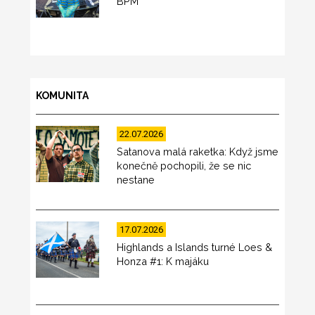
BPM
KOMUNITA
22.07.2026
Satanova malá raketka: Když jsme
konečně pochopili, že se nic
nestane
17.07.2026
Highlands a Islands turné Loes &
Honza #1: K majáku