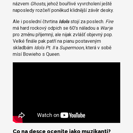
názvem
Ghosts
, jehož bouřlivé vyvrcholení ještě
naposledy rozčeří poněkud klidnější závěr desky.
Ale i poslední čtvrtina
Idols
stojí za poslech.
Fire
má hard rockový odpich se 60's náladou a
War
je
pro změnu příjemný, ale nijak zvlášť objevný pop.
Velké finále pak patří na pianu postaveným
skladbám
Idols Pt. II
a
Supermoon
, která v sobě
mísí Bowieho s Queen.
Co na desce oceníte jako muzikanti?