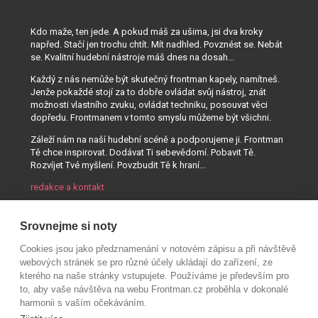
Kdo maže, ten jede. A pokud máš za ušima, jsi dva kroky
napřed. Stačí jen trochu chtít. Mít nadhled. Povznést se. Nebát
se. Kvalitní hudební nástroje máš dnes na dosah...
Každý z nás nemůže být skutečný frontman kapely, namítneš.
Jenže pokaždé stojí za to dobře ovládat svůj nástroj, znát
možnosti vlastního zvuku, ovládat techniku, posouvat věci
dopředu. Frontmanem v tomto smyslu můžeme být všichni.
Záleží nám na naší hudební scéně a podporujeme ji. Frontman
Tě chce inspirovat. Dodávat Ti sebevědomí. Pobavit Tě.
Rozvíjet Tvé myšlení. Povzbudit Tě k hraní...
redakce a kontakt
Srovnejme si noty
Cookies jsou jako předznamenání v notovém zápisu a při návštěvě
webových stránek se pro různé účely ukládají do zařízení, ze
kterého na naše stránky vstupujete. Používáme je především pro
to, aby vaše návštěva na webu Frontman.cz proběhla v dokonalé
harmonii s vaším očekáváním.