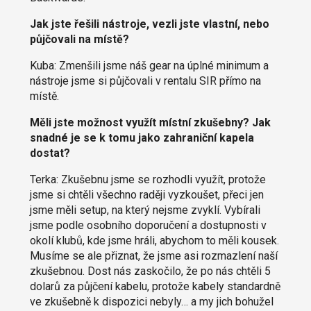
Jak jste řešili nástroje, vezli jste vlastní, nebo
půjčovali na místě?
Kuba: Zmenšili jsme náš gear na úplné minimum a
nástroje jsme si půjčovali v rentalu SIR přímo na
místě.
Měli jste možnost využít místní zkušebny? Jak
snadné je se k tomu jako zahraniční kapela
dostat?
Terka: Zkušebnu jsme se rozhodli využít, protože
jsme si chtěli všechno raději vyzkoušet, přeci jen
jsme měli setup, na který nejsme zvyklí. Vybírali
jsme podle osobního doporučení a dostupnosti v
okolí klubů, kde jsme hráli, abychom to měli kousek.
Musíme se ale přiznat, že jsme asi rozmazlení naší
zkušebnou. Dost nás zaskočilo, že po nás chtěli 5
dolarů za půjčení kabelu, protože kabely standardně
ve zkušebně k dispozici nebyly… a my jich bohužel