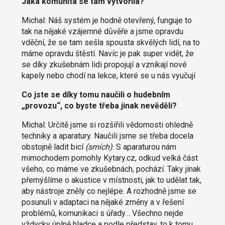
Jaká komunita se tam vytvořila?
Michal: Náš systém je hodně otevřený, funguje to
tak na nějaké vzájemné důvěře a jsme opravdu
vděční, že se tam sešla spousta skvělých lidí, na to
máme opravdu štěstí. Navíc je pak super vidět, že
se díky zkušebnám lidi propojují a vznikají nové
kapely nebo chodí na lekce, které se u nás vyučují
Co jste se díky tomu naučili o hudebním
„provozu“, co byste třeba jinak nevěděli?
Michal: Určitě jsme si rozšířili vědomosti ohledně
techniky a aparatury. Naučili jsme se třeba docela
obstojně ladit bicí
(
smích
)
. S aparaturou nám
mimochodem pomohly Kytary.cz, odkud velká část
všeho, co máme ve zkušebnách, pochází. Taky jinak
přemýšlíme o akustice v místnosti, jak to udělat tak,
aby nástroje zněly co nejlépe. A rozhodně jsme se
posunuli v adaptaci na nějaké změny a v řešení
problémů, komunikaci s úřady… Všechno nejde
vždycky úplně hladce a podle představ, to k tomu