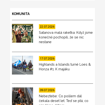
KOMUNITA
22.07.2026
Satanova malá raketka: Když jsme
konečně pochopili, že se nic
nestane
17.07.2026
Highlands a Islands turné Loes &
Honza #1: K majáku
09.07.2026
Nebeztebe: Co pošlem dál
čekala deset let. Teď se ptá, co