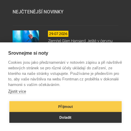
NEJČTENĚJŠÍ NOVINKY
29.07.2026
Zemřel Glen Hansard. Ještě v červnu
rozzářil Slunovrat a Valašský špalíček
Srovnejme si noty
Cookies jsou jako předznamenání v notovém zápisu a při návštěvě
webových stránek se pro různé účely ukládají do zařízení, ze
27.07.2026
kterého na naše stránky vstupujete. Používáme je především pro
to, aby vaše návštěva na webu Frontman.cz proběhla v dokonalé
Festival Beseda je za dveřmi. V Tasově
harmonii s vaším očekáváním.
zahrají Liturgy, Horse Lords i Načeva
Zjistit více
Přijmout
21.07.2026
Doladit
Marshall uvádí zesilovač Billieho Joe
Armstronga z Green Day