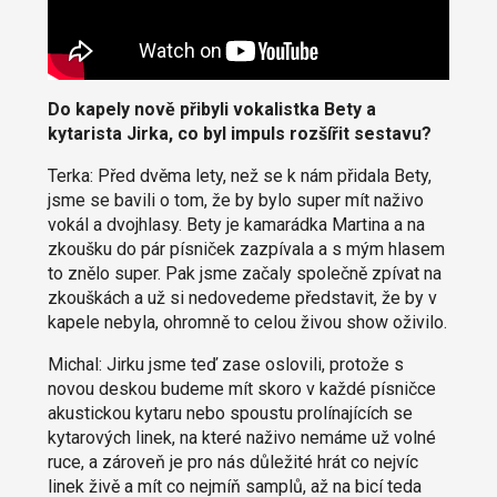
Do kapely nově přibyli vokalistka Bety a
kytarista Jirka, co byl impuls rozšířit sestavu?
Terka: Před dvěma lety, než se k nám přidala Bety,
jsme se bavili o tom, že by bylo super mít naživo
vokál a dvojhlasy. Bety je kamarádka Martina a na
zkoušku do pár písniček zazpívala a s mým hlasem
to znělo super. Pak jsme začaly společně zpívat na
zkouškách a už si nedovedeme představit, že by v
kapele nebyla, ohromně to celou živou show oživilo.
Michal: Jirku jsme teď zase oslovili, protože s
novou deskou budeme mít skoro v každé písničce
akustickou kytaru nebo spoustu prolínajících se
kytarových linek, na které naživo nemáme už volné
ruce, a zároveň je pro nás důležité hrát co nejvíc
linek živě a mít co nejmíň samplů, až na bicí teda