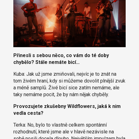
Přinesli s sebou něco, co vám do té doby
chybělo? Stále nemáte bicí…
Kuba: Jak už jsme zmiňovali, nejvíc je to znát na
tom živém hraní, kdy si můžeme dovolit plnější zvuk
a méně samplů. Živé bicí sice zatím nemáme, ale
taky nemáme pocit, že by nám nějak chyběly.
Provozujete zkušebny Wildflowers, jaká k nim
vedla cesta?
Terka: No, bylo to vlastně celkem spontánní
rozhodnutí, které jsme ale v hlavě nezávisle na
sobě nosili docela dlouho. Největším impulzem byla