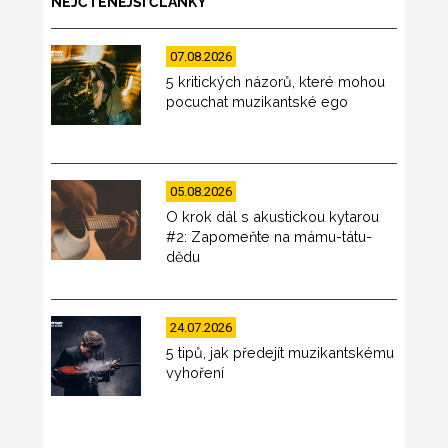
NEJČTENĚJŠÍ ČLÁNKY
07.08.2026
5 kritických názorů, které mohou
pocuchat muzikantské ego
05.08.2026
O krok dál s akustickou kytarou
#2: Zapomeňte na mámu-tátu-
dědu
24.07.2026
5 tipů, jak předejít muzikantskému
vyhoření