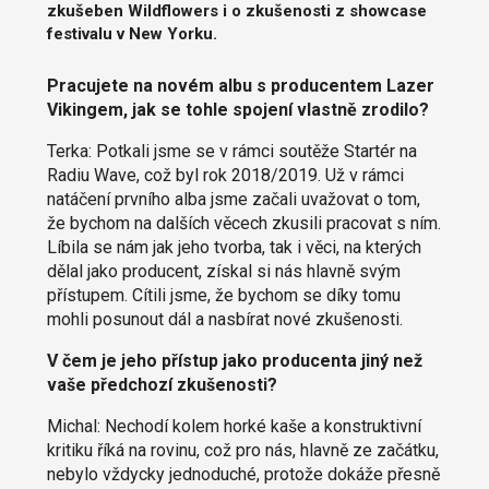
zkušeben Wildflowers i o zkušenosti z showcase
festivalu v New Yorku.
Pracujete na novém albu s producentem Lazer
Vikingem, jak se tohle spojení vlastně zrodilo?
Terka: Potkali jsme se v rámci soutěže Startér na
Radiu Wave, což byl rok 2018/2019. Už v rámci
natáčení prvního alba jsme začali uvažovat o tom,
že bychom na dalších věcech zkusili pracovat s ním.
Líbila se nám jak jeho tvorba, tak i věci, na kterých
dělal jako producent, získal si nás hlavně svým
přístupem. Cítili jsme, že bychom se díky tomu
mohli posunout dál a nasbírat nové zkušenosti.
V čem je jeho přístup jako producenta jiný než
vaše předchozí zkušenosti?
Michal: Nechodí kolem horké kaše a konstruktivní
kritiku říká na rovinu, což pro nás, hlavně ze začátku,
nebylo vždycky jednoduché, protože dokáže přesně