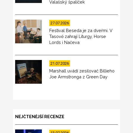
Valašský špalíček
27.07.2026
Festival Beseda je za dveřmi. V
Tasově zahrají Liturgy, Horse
Lords i Načeva
21.07.2026
Marshall uvádí zesilovač Billieho
Joe Armstronga z Green Day
NEJČTENĚJŠÍ RECENZE
13.07.2026