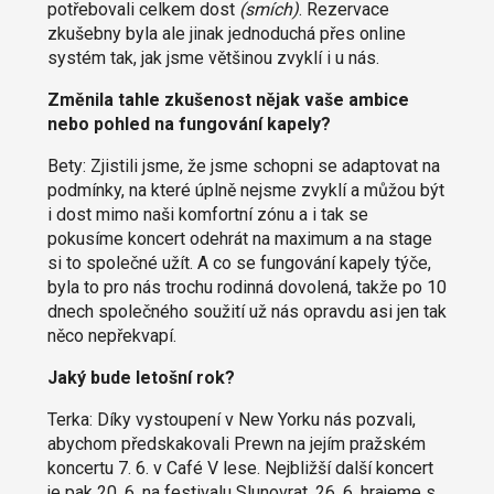
potřebovali celkem dost
(
smích
)
. Rezervace
zkušebny byla ale jinak jednoduchá přes online
systém tak, jak jsme většinou zvyklí i u nás.
Změnila tahle zkušenost nějak vaše ambice
nebo pohled na fungování kapely?
Bety: Zjistili jsme, že jsme schopni se adaptovat na
podmínky, na které úplně nejsme zvyklí a můžou být
i dost mimo naši komfortní zónu a i tak se
pokusíme koncert odehrát na maximum a na stage
si to společné užít. A co se fungování kapely týče,
byla to pro nás trochu rodinná dovolená, takže po 10
dnech společného soužití už nás opravdu asi jen tak
něco nepřekvapí.
Jaký bude letošní rok?
Terka: Díky vystoupení v New Yorku nás pozvali,
abychom předskakovali Prewn na jejím pražském
koncertu 7. 6. v Café V lese. Nejbližší další koncert
je pak 20. 6. na festivalu Slunovrat, 26. 6. hrajeme s