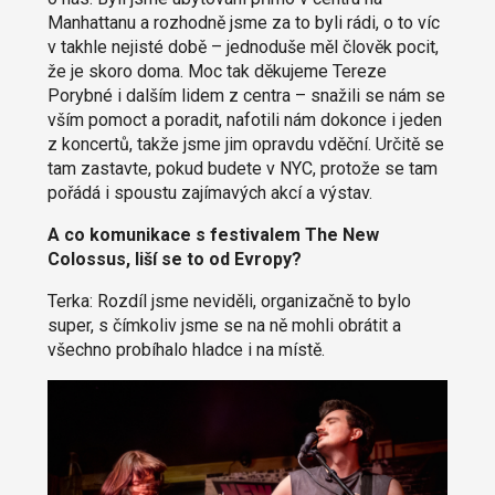
Manhattanu a rozhodně jsme za to byli rádi, o to víc
v takhle nejisté době – jednoduše měl člověk pocit,
že je skoro doma. Moc tak děkujeme Tereze
Porybné i dalším lidem z centra – snažili se nám se
vším pomoct a poradit, nafotili nám dokonce i jeden
z koncertů, takže jsme jim opravdu vděční. Určitě se
tam zastavte, pokud budete v NYC, protože se tam
pořádá i spoustu zajímavých akcí a výstav.
A co komunikace s festivalem The New
Colossus, liší se to od Evropy?
Terka: Rozdíl jsme neviděli, organizačně to bylo
super, s čímkoliv jsme se na ně mohli obrátit a
všechno probíhalo hladce i na místě.