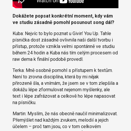
Dokážete popsat konkrétní moment, kdy vám
ve studiu zásadně pomohl posunout song dál?
Kuba: Nejvíc to bylo poznat u Givin’ You Up. Tahle
písnička dost zásadně ovlivnila naši další tvorbu i
přístup, protože vznikla velmi spontánně ve studiu
během 24 hodin a Kuba nás tím celým procesem od
raw dema k finální podobě provedl.
Terka: Mně osobně pomohl s přístupem k textům.
Není to zrovna disciplína, která by mi nějak
přirozeně šla, a vnímám, že jsem se v tom zlepšila a
dokážu lépe zformulovat nejenom myšlenky, ale
text i lépe zafrázovat a celkově ho lépe napasovat
na písničku.
Martin: Myslím, že nás obecně naučil minimalizovat.
Přemýšlet nad každým zvukem, melodií a jejich
účelem – proč tam jsou, co v tom celkovém