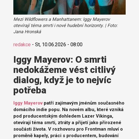
Mezi Wildflowers a Manhattanem: Iggy Mayerov
otevírají téma smrti i nové hudební horizonty. | Foto:
Jana Hronská
redakce
-
St, 10.06.2026 - 08:00
Iggy Mayerov: O smrti
nedokážeme vést citlivý
dialog, když je to nejvíc
potřeba
Iggy Mayerov
patří zajímavým jménům současného
domácího indie popu. Na novém albu, které vzniká
pod producentským dohledem Lazer Vikinga,
otevírají téma smrti, ztráty a přijetí jako přirozené
součásti života. V rozhovoru pro Frontman mluví o
proměně kapely, práci s producentem, budování