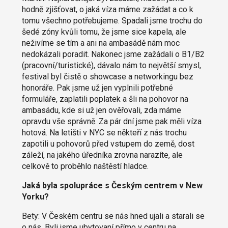
hodně zjišťovat, o jaká víza máme zažádat a co k
tomu všechno potřebujeme. Spadali jsme trochu do
šedé zóny kvůli tomu, že jsme sice kapela, ale
neživíme se tím a ani na ambasádě nám moc
nedokázali poradit. Nakonec jsme zažádali o B1/B2
(pracovní/turistické), dávalo nám to největší smysl,
festival byl čistě o showcase a networkingu bez
honoráře. Pak jsme už jen vyplnili potřebné
formuláře, zaplatili poplatek a šli na pohovor na
ambasádu, kde si už jen ověřovali, zda máme
opravdu vše správně. Za pár dní jsme pak měli víza
hotová. Na letišti v NYC se někteří z nás trochu
zapotili u pohovorů před vstupem do země, dost
záleží, na jakého úředníka zrovna narazíte, ale
celkově to proběhlo naštěstí hladce.
Jaká byla spolupráce s Českým centrem v New
Yorku?
Bety: V Českém centru se nás hned ujali a starali se
o nás. Byli jsme ubytovaní přímo v centru na