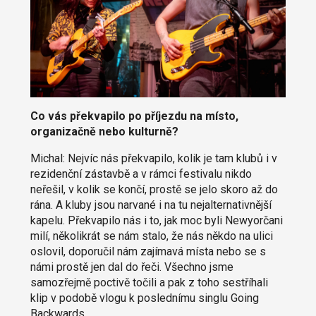
Co vás překvapilo po příjezdu na místo,
organizačně nebo kulturně?
Michal: Nejvíc nás překvapilo, kolik je tam klubů i v
rezidenční zástavbě a v rámci festivalu nikdo
neřešil, v kolik se končí, prostě se jelo skoro až do
rána. A kluby jsou narvané i na tu nejalternativnější
kapelu. Překvapilo nás i to, jak moc byli Newyorčani
milí, několikrát se nám stalo, že nás někdo na ulici
oslovil, doporučil nám zajímavá místa nebo se s
námi prostě jen dal do řeči. Všechno jsme
samozřejmě poctivě točili a pak z toho sestříhali
klip v podobě vlogu k poslednímu singlu Going
Backwards.