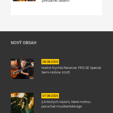
předáme dětem
NOVÝ OBSAH
08.08.2026
Hodně Rychlá Recenze: PRS SE Special
Semi-Hollow 2026
07.08.2026
5 kritických názorů, které mohou
pocuchat muzikantské ego