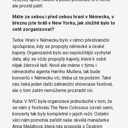
ale prostě patří.
Máte za sebou i před sebou hraní v Německu, v
březnu jste hráli v New Yorku, jak složité bylo to
celé zorganizovat?
Terka: Hraní v Německu bylo v rámci přeshraniční
spolupráce, kdy se propojily německé a české
kapely. Organizačně bylo asi nejsložitější vychytat
data, aby se vždy propojily kapely, které k sobě
nějak žánrově ladí. Nově ale máme v týmu i
německého agenta Harriho Mullera, tak bude
koncertů v Německu víc, třeba už na podzim. Také
nás čeká jeden další zahraniční showcase festival,
ale o tom zatím nemůžeme prozradit víc.
Kuba: V NYC byla organizace jednoduchá v tom, že
se nám z festivalu The New Colossus ozvali sami,
koncerty tak byly kompletně v jejich režii. Ostatní
věci nám pomohla zařídit naše skvělá manažerka
Anna Mašátová, která nás propojila s Českým