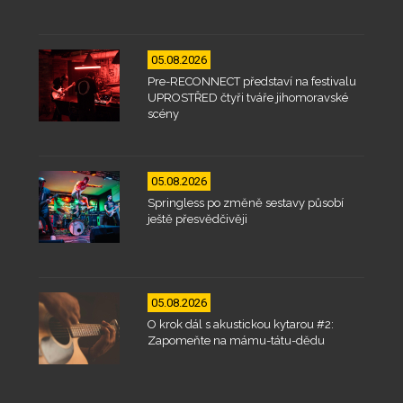
05.08.2026
Pre-RECONNECT představí na festivalu
UPROSTŘED čtyři tváře jihomoravské
scény
05.08.2026
Springless po změně sestavy působí
ještě přesvědčivěji
05.08.2026
O krok dál s akustickou kytarou #2:
Zapomeňte na mámu-tátu-dědu