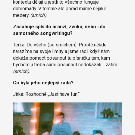
kontextu dělají a jestli to všechno funguje
dohromady. V tomhle ale pořád máme nějaké
mezery
(
smích
)
.
Zasahuje spíš do aranží, zvuku, nebo i do
samotného songwritingu?
Terka: Do všeho (se smíchem). Prostě někde
narazíme na svoje limity a jsme rádi, když nám
dokáže pomoct posunout tu písničku tam, kam
bychom ji třeba sami posunout nedokázali… zatím
(
smích
)
.
Co byla jeho nejlepší rada?
Jirka: Rozhodně „Just have fun.“