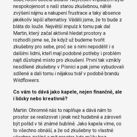
nespokojenost s naší starou zkušebnou, náhlé
zvýšení nájmu a nakupení frustrace a taky absence
jakékoliv lepší alternativy. Věděli jsme, že to bude z
bláta do louže. Největší impulz k tomu pak dal
Martin, který začal aktivně hledat prostory a
rozhodli jsme se, že když už budeme tvořit
zkušebny pro sebe, proč se s nimi nepodělit i s
dalšími lidmi, kteří mají podobné potřeby i problém
najít důstojné místo pro zkoušení. První tak vznikly
nesdílené zkušebny v Písnici a pak jsme vybudovali
sdílené a dali tomu i nějakou tvář v podobě brandu
Wildflowers.
Co vám to dává jako kapele, nejen finančně, ale
i lidsky nebo kreativně?
Martin: Ohromně nás to naplňuje a dává nám to
prostor se realizovat i jinak než hudebně a zároveň
být pořád v té známé bublině. Jako kapela víme, co
to všechno obnáší, a že od zkušebny to vlastně