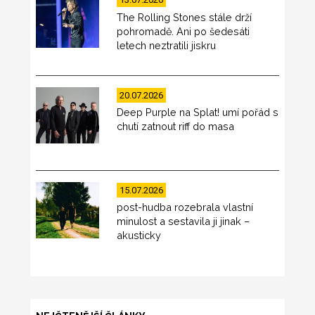
The Rolling Stones stále drží
pohromadě. Ani po šedesáti
letech neztratili jiskru
20.07.2026
Deep Purple na Splat! umí pořád s
chutí zatnout riff do masa
15.07.2026
post-hudba rozebrala vlastní
minulost a sestavila ji jinak –
akusticky