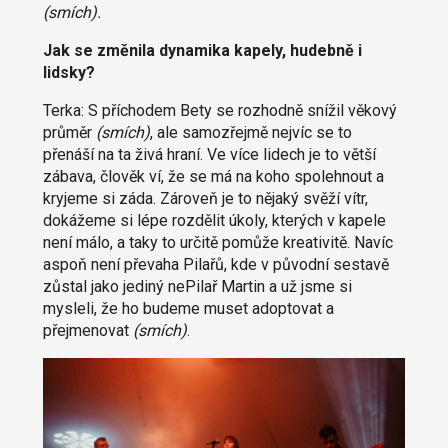
(
smích).
Jak se změnila dynamika kapely, hudebně i
lidsky?
Terka: S příchodem Bety se rozhodně snížil věkový
průměr
(
smích
)
, ale samozřejmě nejvíc se to
přenáší na ta živá hraní. Ve více lidech je to větší
zábava, člověk ví, že se má na koho spolehnout a
kryjeme si záda. Zároveň je to nějaký svěží vítr,
dokážeme si lépe rozdělit úkoly, kterých v kapele
není málo, a taky to určitě pomůže kreativitě. Navíc
aspoň není převaha Pilařů, kde v původní sestavě
zůstal jako jediný nePilař Martin a už jsme si
mysleli, že ho budeme muset adoptovat a
přejmenovat
(smích)
.