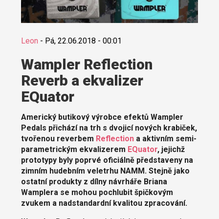
Leon
-
Pá, 22.06.2018 - 00:01
Wampler Reflection
Reverb a ekvalizer
EQuator
Americký butikový výrobce efektů Wampler
Pedals přichází na trh s dvojicí nových krabiček,
tvořenou reverbem
Reflection
a aktivním semi-
parametrickým ekvalizerem
EQuator
, jejichž
prototypy byly poprvé oficiálně představeny na
zimním hudebním veletrhu NAMM. Stejně jako
ostatní produkty z dílny návrháře Briana
Wamplera se mohou pochlubit špičkovým
zvukem a nadstandardní kvalitou zpracování.