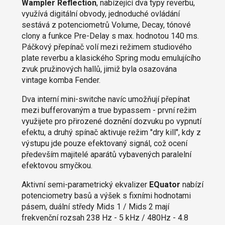
Wampler Reflection
, nabízející dva typy reverbu,
využívá digitální obvody, jednoduché ovládání
sestává z potenciometrů Volume, Decay, tónové
clony a funkce Pre-Delay s max. hodnotou 140 ms.
Páčkový přepínač volí mezi režimem studiového
plate reverbu a klasického Spring modu emulujícího
zvuk pružinových hallů, jimiž byla osazována
vintage komba Fender.
Dva interní mini-switche navíc umožňují přepínat
mezi bufferovaným a true bypassem - první režim
využijete pro přirozené doznění dozvuku po vypnutí
efektu, a druhý spínač aktivuje režim "dry kill", kdy z
výstupu jde pouze efektovaný signál, což ocení
především majitelé aparátů vybavených paralelní
efektovou smyčkou.
Aktivní semi-parametrický ekvalizer
EQuator
nabízí
potenciometry basů a výšek s fixními hodnotami
pásem, duální středy Mids 1 / Mids 2 mají
frekvenční rozsah 238 Hz - 5 kHz / 480Hz - 4.8