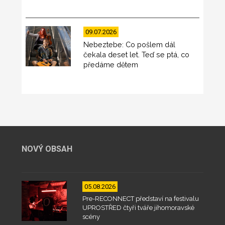
09.07.2026
Nebeztebe: Co pošlem dál
čekala deset let. Teď se ptá, co
předáme dětem
NOVÝ OBSAH
05.08.2026
Pre-RECONNECT představí na festivalu
UPROSTŘED čtyři tváře jihomoravské
scény