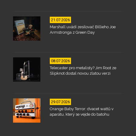
21.07.2026
Marshall uvádí zesilovač Billieho Joe
Armstronga z Green Day
08.07.2026
Telecaster pro metalisty? Jim Root ze
Slipknot dostal novou zlatou verzi
29.07.2026
Orange Baby Terror: dvacet wattů v
aparátu, který se vejde do batohu