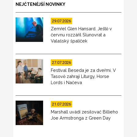
NEJČTENĚJŠÍ NOVINKY
29.07.2026
Zemřel Glen Hansard. Ještě v
červnu rozzářil Slunovrat a
Valašský špalíček
27.07.2026
Festival Beseda je za dveřmi. V
Tasově zahrají Liturgy, Horse
Lords i Načeva
21.07.2026
Marshall uvádí zesilovač Billieho
Joe Armstronga z Green Day