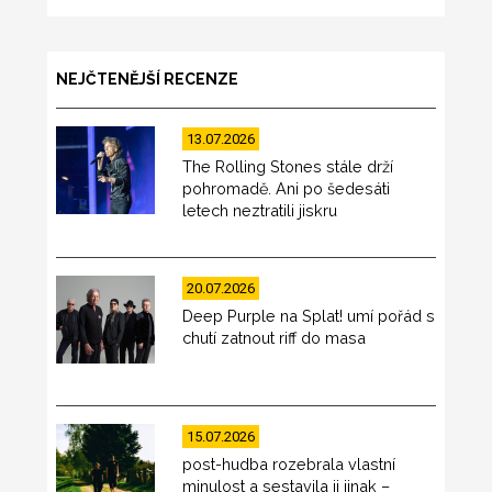
NEJČTENĚJŠÍ RECENZE
13.07.2026
The Rolling Stones stále drží
pohromadě. Ani po šedesáti
letech neztratili jiskru
20.07.2026
Deep Purple na Splat! umí pořád s
chutí zatnout riff do masa
15.07.2026
post-hudba rozebrala vlastní
minulost a sestavila ji jinak –