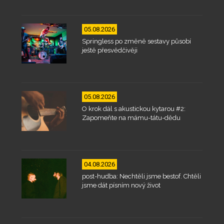
05.08.2026
Springless po změně sestavy působí
ještě přesvědčivěji
05.08.2026
O krok dál s akustickou kytarou #2:
Zapomeňte na mámu-tátu-dědu
04.08.2026
post-hudba: Nechtěli jsme bestof. Chtěli
jsme dát písním nový život