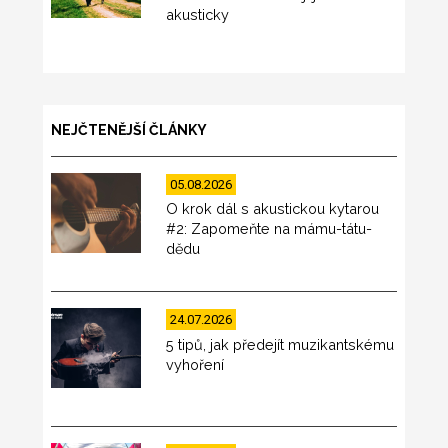
akusticky
NEJČTENĚJŠÍ ČLÁNKY
05.08.2026
O krok dál s akustickou kytarou
#2: Zapomeňte na mámu-tátu-
dědu
24.07.2026
5 tipů, jak předejít muzikantskému
vyhoření