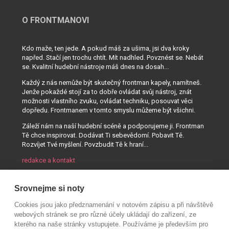
O FRONTMANOVI
Kdo maže, ten jede. A pokud máš za ušima, jsi dva kroky
napřed. Stačí jen trochu chtít. Mít nadhled. Povznést se. Nebát
se. Kvalitní hudební nástroje máš dnes na dosah...
Každý z nás nemůže být skutečný frontman kapely, namítneš.
Jenže pokaždé stojí za to dobře ovládat svůj nástroj, znát
možnosti vlastního zvuku, ovládat techniku, posouvat věci
dopředu. Frontmanem v tomto smyslu můžeme být všichni.
Záleží nám na naší hudební scéně a podporujeme ji. Frontman
Tě chce inspirovat. Dodávat Ti sebevědomí. Pobavit Tě.
Rozvíjet Tvé myšlení. Povzbudit Tě k hraní...
redakce a kontakt
Srovnejme si noty
Cookies jsou jako předznamenání v notovém zápisu a při návštěvě
webových stránek se pro různé účely ukládají do zařízení, ze
kterého na naše stránky vstupujete. Používáme je především pro