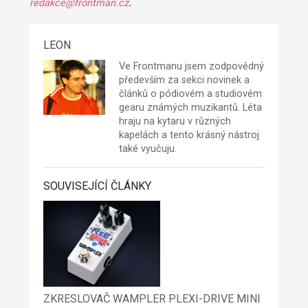
redakce@frontman.cz
.
LEON
Ve Frontmanu jsem zodpovědný
především za sekci novinek a
článků o pódiovém a studiovém
gearu známých muzikantů. Léta
hraju na kytaru v různých
kapelách a tento krásný nástroj
také vyučuju.
SOUVISEJÍCÍ ČLÁNKY
ZKRESLOVAČ WAMPLER PLEXI-DRIVE MINI