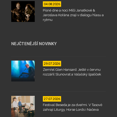
04.08.2026
Písně dne a noci Milli Janatkové &
Jaroslava Kořána zrají v dialogu hlasu a
rytmu
NEJČTENĚJŠÍ NOVINKY
29.07.2026
Zemřel Glen Hansard. Ještě v červnu
rozzářil Slunovrat a Valašský špalíček
27.07.2026
Festival Beseda je za dveřmi. V Tasově
zahrají Liturgy, Horse Lords i Načeva