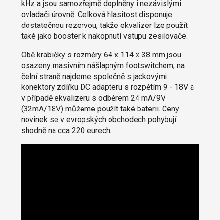
kHz a jsou samozřejmě doplněny i nezávislými
ovladači úrovně. Celková hlasitost disponuje
dostatečnou rezervou, takže ekvalizer lze použít
také jako booster k nakopnutí vstupu zesilovače.
Obě krabičky s rozměry 64 x 114 x 38 mm jsou
osazeny masivním nášlapným footswitchem, na
čelní straně najdeme společně s jackovými
konektory zdířku DC adapteru s rozpětím 9 - 18V a
v případě ekvalizeru s odběrem 24 mA/9V
(32mA/18V) můžeme použít také baterii. Ceny
novinek se v evropských obchodech pohybují
shodně na cca 220 eurech.