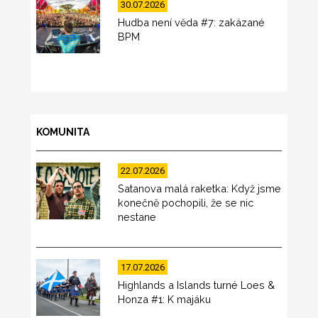
30.07.2026
Hudba není věda #7: zakázané
BPM
KOMUNITA
22.07.2026
Satanova malá raketka: Když jsme
konečně pochopili, že se nic
nestane
17.07.2026
Highlands a Islands turné Loes &
Honza #1: K majáku