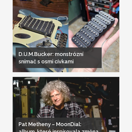
D.U.M.Bucker: monstrózní
snímač s osmi cívkami
Pat Metheny – MoonDial:
album, které inspirovala změna