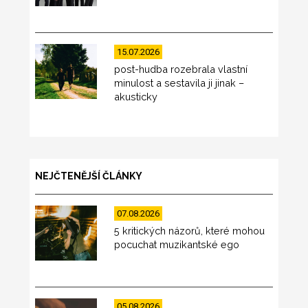
15.07.2026
post-hudba rozebrala vlastní
minulost a sestavila ji jinak –
akusticky
NEJČTENĚJŠÍ ČLÁNKY
07.08.2026
5 kritických názorů, které mohou
pocuchat muzikantské ego
05.08.2026