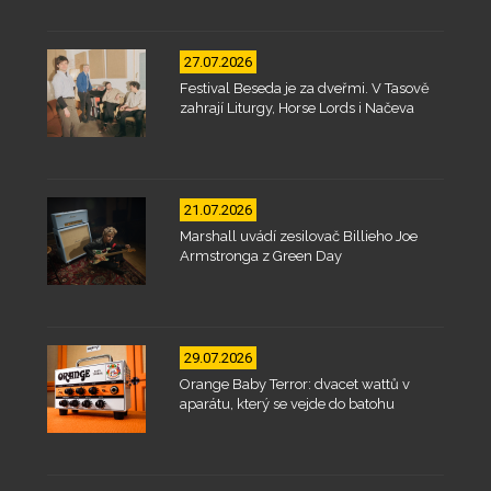
27.07.2026
Festival Beseda je za dveřmi. V Tasově
zahrají Liturgy, Horse Lords i Načeva
21.07.2026
Marshall uvádí zesilovač Billieho Joe
Armstronga z Green Day
29.07.2026
Orange Baby Terror: dvacet wattů v
aparátu, který se vejde do batohu