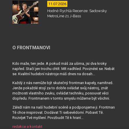
11.07.2026
Hodně Rychlá Recenze: Sadowsky
MetroLine 21 J-Bass
O FRONTMANOVI
Kdo maže, ten jede. A pokud máš za ušima, jsi dva kroky
napřed. Stačí jen trochu chtít. Mít nadhled. Povznést se. Nebát
se. Kvalitní hudební nástroje máš dnes na dosah...
Každý z nás nemůže být skutečný frontman kapely, namítneš.
Jenže pokaždé stojí za to dobře ovládat svůj nástroj, znát
možnosti vlastního zvuku, ovládat techniku, posouvat věci
dopředu. Frontmanem v tomto smyslu můžeme být všichni.
Záleží nám na naší hudební scéně a podporujeme ji. Frontman
Tě chce inspirovat. Dodávat Ti sebevědomí. Pobavit Tě.
Rozvíjet Tvé myšlení. Povzbudit Tě k hraní...
redakce a kontakt