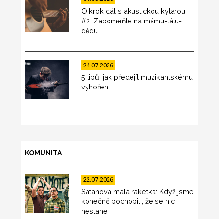
O krok dál s akustickou kytarou
#2: Zapomeňte na mámu-tátu-
dědu
24.07.2026
5 tipů, jak předejít muzikantskému
vyhoření
KOMUNITA
22.07.2026
Satanova malá raketka: Když jsme
konečně pochopili, že se nic
nestane