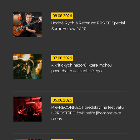
08.08.2026
Hodně Rychlá Recenze: PRS SE Special
Semi-Hollow 2026
07.08.2026
5 kritických názorů, které mohou
pocuchat muzikantské ego
05.08.2026
Pre-RECONNECT představí na festivalu
UPROSTŘED čtyři tváře jihomoravské
scény