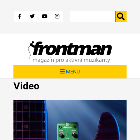
Přejít
k
hlavnímu
obsahu
MENU
Video