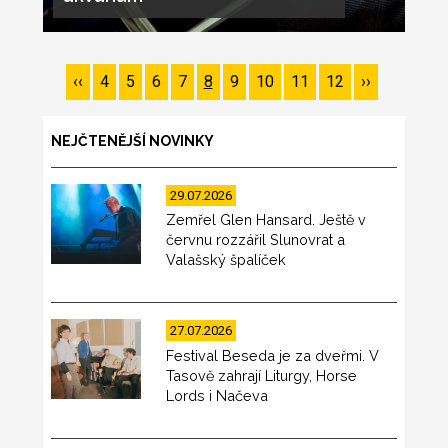
Pagination
Předchozí
‹‹
Page
4
Page
5
Page
6
Page
7
Page
8
Page
9
Page
10
Page
11
Page
12
Následující
››
stránka
stránka
NEJČTENĚJŠÍ NOVINKY
29.07.2026
Zemřel Glen Hansard. Ještě v
červnu rozzářil Slunovrat a
Valašský špalíček
27.07.2026
Festival Beseda je za dveřmi. V
Tasově zahrají Liturgy, Horse
Lords i Načeva