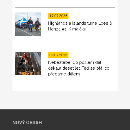
17.07.2026
Highlands a Islands turné Loes &
Honza #1: K majáku
09.07.2026
Nebeztebe: Co pošlem dál
čekala deset let. Teď se ptá, co
předáme dětem
NOVÝ OBSAH