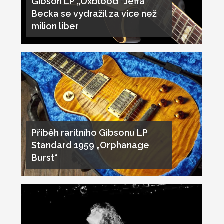
Gibson LP „Oxblood“ Jeffa
Becka se vydražil za více než
milion liber
Příběh raritního Gibsonu LP
Standard 1959 „Orphanage
Burst“