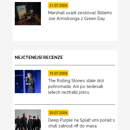
21.07.2026
Marshall uvádí zesilovač Billieho
Joe Armstronga z Green Day
NEJČTENĚJŠÍ RECENZE
13.07.2026
The Rolling Stones stále drží
pohromadě. Ani po šedesáti
letech neztratili jiskru
20.07.2026
Deep Purple na Splat! umí pořád s
chutí zatnout riff do masa