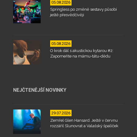
05.08.2026
Springless po změně sestavy působí
ještě přesvědčivěji
05.08.2026
O krok dál s akustickou kytarou #2:
Zapomeňte na mámu-tátu-dědu
NEJČTENĚJŠÍ NOVINKY
29.07.2026
Zemřel Glen Hansard. Ještě v červnu
rozzářil Slunovrat a Valašský špalíček