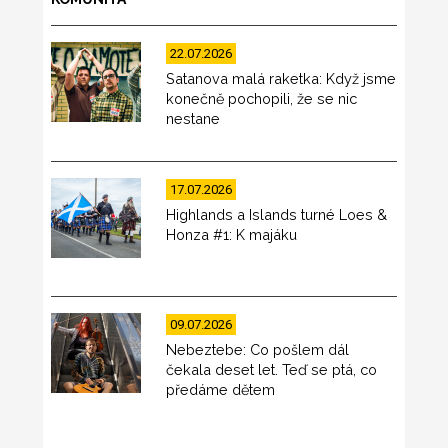
22.07.2026
Satanova malá raketka: Když jsme
konečně pochopili, že se nic
nestane
17.07.2026
Highlands a Islands turné Loes &
Honza #1: K majáku
09.07.2026
Nebeztebe: Co pošlem dál
čekala deset let. Teď se ptá, co
předáme dětem