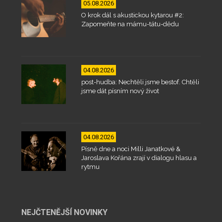
05.08.2026
O krok dál s akustickou kytarou #2:
Zapomeňte na mámu-tátu-dědu
04.08.2026
post-hudba: Nechtěli jsme bestof. Chtěli
jsme dát písním nový život
04.08.2026
Písně dne a noci Milli Janatkové &
Jaroslava Kořána zrají v dialogu hlasu a
rytmu
NEJČTENĚJŠÍ NOVINKY