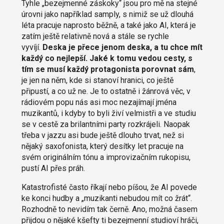
Tyhle „bezejmenné záskoky“ jsou pro mě na stejné
úrovni jako například samply, s nimiž se už dlouhá
léta pracuje naprosto běžně, a také jako AI, která je
zatím ještě relativně nová a stále se rychle
vyvíjí.
Deska je přece jenom deska, a tu chce mít
každý co nejlepší. Jaké k tomu vedou cesty, s
tím se musí každý protagonista porovnat sám
,
je jen na něm, kde si stanoví hranici, co ještě
připustí, a co už ne. Je to ostatně i žánrová věc, v
rádiovém popu nás asi moc nezajímají jména
muzikantů, i kdyby to byli živí velmistři a ve studiu
se v cestě za brilantními party rozkrájeli. Naopak
třeba v jazzu asi bude ještě dlouho trvat, než si
nějaký saxofonista, který desítky let pracuje na
svém originálním tónu a improvizačním rukopisu,
pustí AI přes práh.
Katastrofisté často říkají nebo píšou, že AI povede
ke konci hudby a „muzikanti nebudou mít co žrát“.
Rozhodně to nevidím tak černě. Ano, možná časem
přijdou o nějaké kšefty ti bezejmenní studioví hráči,