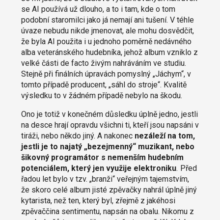
se AI používá už dlouho, a to i tam, kde o tom
podobní staromilci jako já nemají ani tušení. V téhle
úvaze nebudu nikde jmenovat, ale mohu dosvědčit,
že byla AI použita i u jednoho poměrně nedávného
alba veteránského hudebníka, jehož album vzniklo z
velké části de facto živým nahráváním ve studiu.
Stejně při finálních úpravách pomyslný „Jáchym“, v
tomto případě producent, „sáhl do stroje“. Kvalitě
výsledku to v žádném případě nebylo na škodu.
Ono je totiž v konečném důsledku úplně jedno, jestli
na desce hrají opravdu všichni ti, kteří jsou napsáni v
tiráži, nebo někdo jiný. A nakonec
nezáleží na tom,
jestli je to najatý „bezejmenný“ muzikant, nebo
šikovný programátor s nemenším hudebním
potenciálem, který jen využije elektroniku
.
Před
řadou let bylo v tzv. „branži“ veřejným tajemstvím,
že skoro celé album jisté zpěvačky nahrál úplně jiný
kytarista, než ten, který byl, zřejmě z jakéhosi
zpěvaččina sentimentu, napsán na obalu. Nikomu z