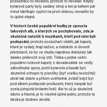
posluchačů to nevadilo, protože to nevěděl. Kdyby
kytarové party byly zadány stroji a ten je během pár
minut takříkajíc vyplivl na první dobrou, nevadilo by
to úplně stejně.
V historii české populární hudby je spousta
takových alb, u kterých se pochybovalo, zda je
skutečně natočili ti muzikanti, kteří pod nimi byli
podepsáni
, protože posluchači věděli, jak kapely,
které je vydaly, hrají naživo, a málokdo si dovedl
představit, že by ve studiu najednou dokázaly tak
daleko překročit svůj stín. Třeba u jedné velmi
populární rockové kapely z devadesátek se vedly
sáhodlouhé spory, jestli kytarista a basák byli
skutečně schopni ty písničky (byť vcelku nesložité)
uhrát tak dobře a přitom uvěřitelně, zvlášť když byl
pod albem podepsán producent, který naopak byl
zcela jistojistě brilantní hráč. Ale to už je skutečně
dávno a hlavně, je to vlastně úplně jedno, protože ta
deska je dodnes skvělá.