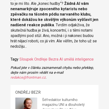
to je mi líto. Ale „konec hudby“?
Žádná AI vám
nenamarkýruje zpoceného kytaristu nebo
zpěvačku na těsném pódiu narvaného klubu,
které dokážou ke skvělým výkonům vyšťavit jen
nadšené reakce publika
. Tvrdím odjakživa, že
skutečná hudba je živá, koncertní, i s těmi notami
spadlými pod stůl. Ano, možná i ji nakonec budou
hrát nějací roboti, co já vím. Ale věřím, že toho už se
nedožiju...
Tagy
Sloupek Ondřeje Bezra
AI
umělá inteligence
Pokud jste v článku zaznamenali chybu nebo překlep,
dejte nám prosím vědět na e-mail
redakce@frontman.cz
.
ONDŘEJ BEZR
Šéfredaktor kulturního
magazínu UNI a dlouholetý