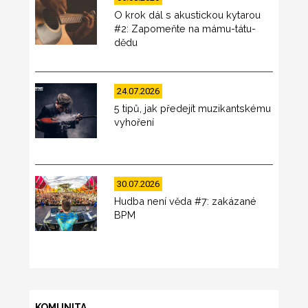
O krok dál s akustickou kytarou
#2: Zapomeňte na mámu-tátu-
dědu
24.07.2026
5 tipů, jak předejít muzikantskému
vyhoření
30.07.2026
Hudba není věda #7: zakázané
BPM
KOMUNITA