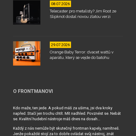
08.07.2026
Telecaster pro metalisty? Jim Root ze
Slipknot dostal novou zlatou verzi
29.07.2026
Orange Baby Terror: dvacet wattů v
aparátu, který se vejde do batohu
O FRONTMANOVI
Kdo maže, ten jede. A pokud máš za ušima, jsi dva kroky
napřed. Stačí jen trochu chtít. Mít nadhled. Povznést se. Nebát
se. Kvalitní hudební nástroje máš dnes na dosah...
Každý z nás nemůže být skutečný frontman kapely, namítneš.
Jenže pokaždé stojí za to dobře ovládat svůj nástroj, znát