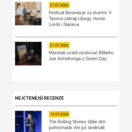
27.07.2026
Festival Beseda je za dveřmi. V
Tasově zahrají Liturgy, Horse
Lords i Načeva
21.07.2026
Marshall uvádí zesilovač Billieho
Joe Armstronga z Green Day
NEJČTENĚJŠÍ RECENZE
13.07.2026
The Rolling Stones stále drží
pohromadě. Ani po šedesáti