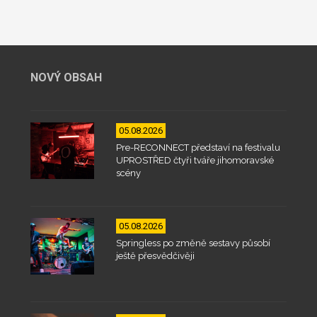
NOVÝ OBSAH
05.08.2026
Pre-RECONNECT představí na festivalu
UPROSTŘED čtyři tváře jihomoravské
scény
05.08.2026
Springless po změně sestavy působí
ještě přesvědčivěji