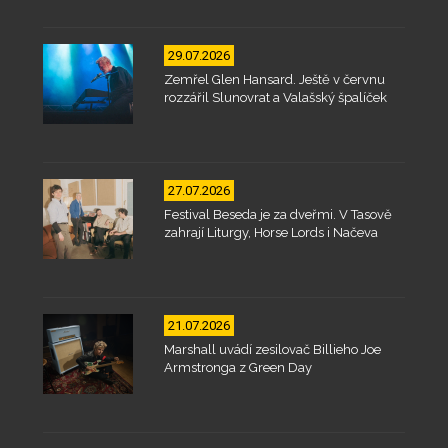
29.07.2026
Zemřel Glen Hansard. Ještě v červnu
rozzářil Slunovrat a Valašský špalíček
27.07.2026
Festival Beseda je za dveřmi. V Tasově
zahrají Liturgy, Horse Lords i Načeva
21.07.2026
Marshall uvádí zesilovač Billieho Joe
Armstronga z Green Day