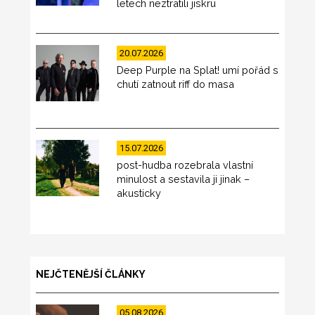
letech neztratili jiskru
20.07.2026
Deep Purple na Splat! umí pořád s
chutí zatnout riff do masa
15.07.2026
post-hudba rozebrala vlastní
minulost a sestavila ji jinak –
akusticky
NEJČTENĚJŠÍ ČLÁNKY
05.08.2026