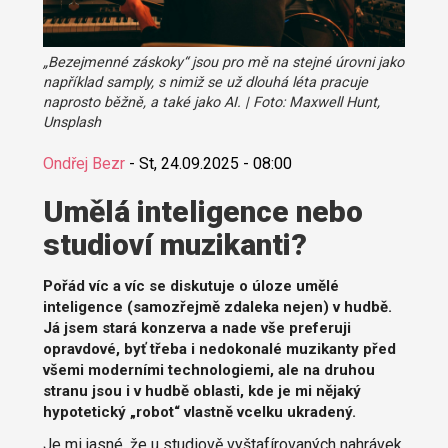
„Bezejmenné záskoky“ jsou pro mě na stejné úrovni jako
například samply, s nimiž se už dlouhá léta pracuje
naprosto běžně, a také jako AI. | Foto: Maxwell Hunt,
Unsplash
Ondřej Bezr
-
St, 24.09.2025 - 08:00
Umělá inteligence nebo
studioví muzikanti?
Pořád víc a víc se diskutuje o úloze umělé
inteligence (samozřejmě zdaleka nejen) v hudbě.
Já jsem stará konzerva a nade vše preferuji
opravdové, byť třeba i nedokonalé muzikanty před
všemi moderními technologiemi, ale na druhou
stranu jsou i v hudbě oblasti, kde je mi nějaký
hypotetický „robot“ vlastně vcelku ukradený.
Je mi jasné, že u studiově vyštafírovaných nahrávek