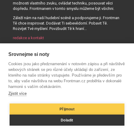
možnosti vlastního zvuku, ovládat techniku, posouvat věci
dopředu. Frontmanem v tomto smyslu můžeme být všichni.
Záleží nám na naší hudební scéně a podporujeme ji. Frontman
Tě chce inspirovat. Dodávat Ti sebevědomí. Pobavit Tě.
Rozvíjet Tvé myšlení. Povzbudit Tě k hraní...
redakce a kontakt
Srovnejme si noty
Cookies jsou jako předznamenání v notovém zápisu a při návštěvě
webových stránek se pro různé účely ukládají do zařízení, ze
kterého na naše stránky vstupujete. Používáme je především pro
to, aby vaše návštěva na webu Frontman.cz proběhla v dokonalé
harmonii s vaším očekáváním.
Zjistit více
Přijmout
© AUDIO PARTNER s.r.o.
Doladit