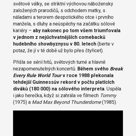
světové války, se striktní výchovou nábožensky
založených prarodičů, s odchodem matky, s
náladami a terorem despotického otce i prvního
manžela, s dluhy a neúspěchy na začátku sólové
kariéry –
aby nakonec po tom všem triumfovala
v jednom z nejúchvatnějších comebacků
hudebního showbyznysu v 80. letech
(berte v
potaz, že jí v té době už bylo přes čtyřicet).
Přišla se sérií hitů, světových turné a hlavně
nezapomenutelných koncertů.
Během svého
Break
Every Rule World Tour
v roce 1988 překonala
tehdejší Guinnessův rekord v počtu platících
diváků (180 000) na sólového interpreta
. Uspěla
i jako herečka, když si zahrála ve filmech
Tommy
(1975) a
Mad Max Beyond Thunderdome
(1985).