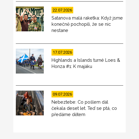
22.07.2026
Satanova malá raketka: Když jsme
konečně pochopili, že se nic
nestane
17.07.2026
Highlands a Islands turné Loes &
Honza #1: K majáku
09.07.2026
Nebeztebe: Co pošlem dál
čekala deset let. Teď se ptá, co
předáme dětem