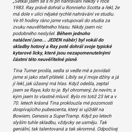
„Setkal jsem se s ní při nahrávání někdy v roce
1983. Ray právě dohrál u Ronnieho Scotta a řekl, že
má dole v ulici nějaké rychlé nahrávání ve studiu.
Ve tři hodiny ráno jsme vstupovali do studia za
zvuku neuvěřitelného hlasu. Nikdy jsem nic
podobného neslyšel.
Během jednoho
natáčení (ano... JEDEN náběr) byl vokál do
skladby hotový a Ray poté dohrál svoje typické
kytarové licky, které jsou nezapomenutelnými
částmi této neuvěřitelné písně
.
Tina Turner prošla, sedla si vedle mě a povídali
jsme si jako staří přátelé. Líbily se jí moje džíny a já
jí řekl, jak úžasný má hlas. Když odešla, zeptal
jsem se Raye, kdo to je. Byl ohromený, že nevím, s
kým jsem to vlastně mluvil. Bylo mi totiž 23 let a v
70. letech krásná Tina proklouzla mé pozornosti
dospívajícího pubescenta, který si ujížděl na
Bowiem, Genesis a SuperTramp. Když po letech
slyším tuhle skladbu, vždycky se usměju. Tak
geniální, tak talentovaná a tak skromná. Odpočívej