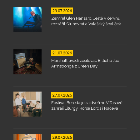
29.07.2026
Zemřel Glen Hansard. Ještě v červnu
rozzářil Slunovrat a Valašský špalíček
21.07.2026
Marshall uvádí zesilovač Billieho Joe
Armstronga z Green Day
27.07.2026
Festival Beseda je za dveřmi. V Tasově
zahrají Liturgy, Horse Lords i Načeva
29.07.2026