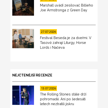
Marshall uvádí zesilovač Billieho
Joe Armstronga z Green Day
27.07.2026
Festival Beseda je za dveřmi. V
Tasově zahrají Liturgy, Horse
Lords i Načeva
NEJČTENĚJŠÍ RECENZE
13.07.2026
The Rolling Stones stále drží
pohromadě. Ani po šedesáti
letech neztratili jiskru