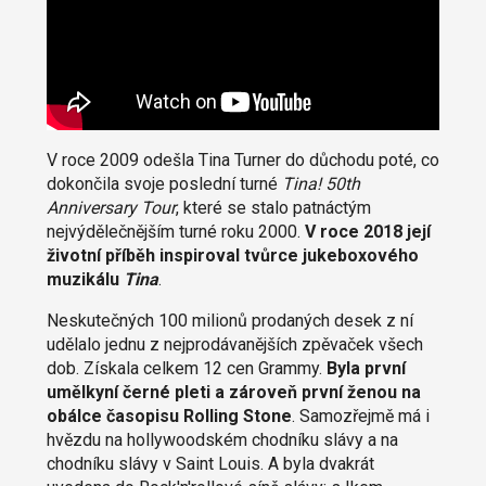
V roce 2009 odešla Tina Turner do důchodu poté, co
dokončila svoje poslední turné
Tina! 50th
Anniversary Tour
, které se stalo patnáctým
nejvýdělečnějším turné roku 2000.
V roce 2018 její
životní příběh inspiroval tvůrce jukeboxového
muzikálu
Tina
.
Neskutečných 100 milionů prodaných desek z ní
udělalo jednu z nejprodávanějších zpěvaček všech
dob. Získala celkem 12 cen Grammy.
Byla první
umělkyní černé pleti a zároveň první ženou na
obálce časopisu Rolling Stone
. Samozřejmě má i
hvězdu na hollywoodském chodníku slávy a na
chodníku slávy v Saint Louis. A byla dvakrát