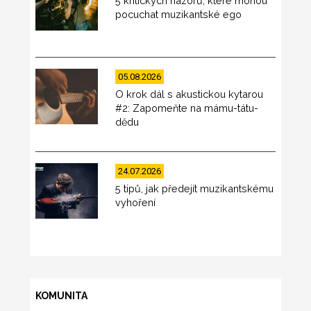
5 kritických názorů, které mohou
pocuchat muzikantské ego
05.08.2026
O krok dál s akustickou kytarou
#2: Zapomeňte na mámu-tátu-
dědu
24.07.2026
5 tipů, jak předejít muzikantskému
vyhoření
KOMUNITA