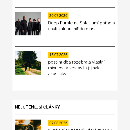
20.07.2026
Deep Purple na Splat! umí pořád s
chutí zatnout riff do masa
15.07.2026
post-hudba rozebrala vlastní
minulost a sestavila ji jinak –
akusticky
NEJČTENĚJŠÍ ČLÁNKY
07.08.2026