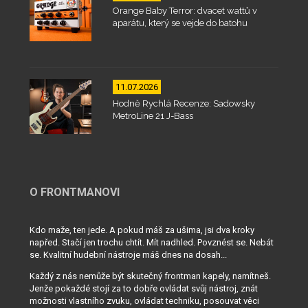
Orange Baby Terror: dvacet wattů v
aparátu, který se vejde do batohu
11.07.2026
Hodně Rychlá Recenze: Sadowsky
MetroLine 21 J-Bass
O FRONTMANOVI
Kdo maže, ten jede. A pokud máš za ušima, jsi dva kroky
napřed. Stačí jen trochu chtít. Mít nadhled. Povznést se. Nebát
se. Kvalitní hudební nástroje máš dnes na dosah...
Každý z nás nemůže být skutečný frontman kapely, namítneš.
Jenže pokaždé stojí za to dobře ovládat svůj nástroj, znát
možnosti vlastního zvuku, ovládat techniku, posouvat věci