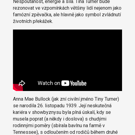
Nespoutanost, energie a síla. Tina Turner bude
rezonovat ve vzpomínkách většiny lidí nejenom jako
famózní zpěvačka, ale hlavně jako symbol zvládnutí
životních překážek.
Anna Mae Bullock (jak zní civilní jméno Tiny Turner)
se narodila 26. listopadu 1939. Její neskutečná
kariéra v showbyznysu byla plná úskalí, kdy se
musela poprat (a někdy i doslova) s chudými
rodinnými poměry (sbírala bavlnu na farmě v
Tennessee), s odloučením od rodičů během druhé