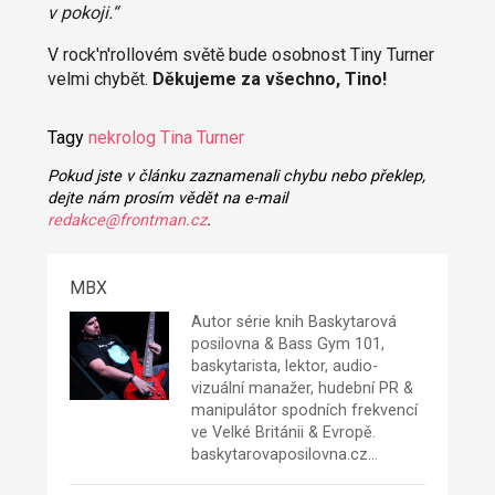
v pokoji.“
V rock'n'rollovém světě bude osobnost Tiny Turner
velmi chybět.
Děkujeme za všechno, Tino!
Tagy
nekrolog
Tina Turner
Pokud jste v článku zaznamenali chybu nebo překlep,
dejte nám prosím vědět na e-mail
redakce@frontman.cz
.
MBX
Autor série knih Baskytarová
posilovna & Bass Gym 101,
baskytarista, lektor, audio-
vizuální manažer, hudební PR &
manipulátor spodních frekvencí
ve Velké Británii & Evropě.
baskytarovaposilovna.cz
…