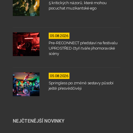
5 kritických názorů, které mohou
pocuchat muzikantské ego
05.08.2026
Pre-RECONNECT představí na festivalu
UPROSTŘED čtyři tváře jihomoravské
scény
05.08.2026
Springless po změně sestavy působí
ještě přesvědčivěji
NEJČTENĚJŠÍ NOVINKY