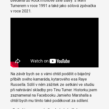
uvedena do Rock'n'rollové síně slávy: s Ikem
Turnerem v roce 1991 a také jako sólová zpěvačka
v roce 2021.
Na závěr bych se s vámi chtěl podělit o báječný
příběh svého kamaráda, kytarového esa Raye
Russella. Sdílí v něm zážitek ze setkání ve studiu
při nahrávání skladby pro Tinu Turner. Historku jsem
zaznamenal na Facebooku Jamieho Marshalla a
chtěl bych mu tímto také poděkovat za sdílení.