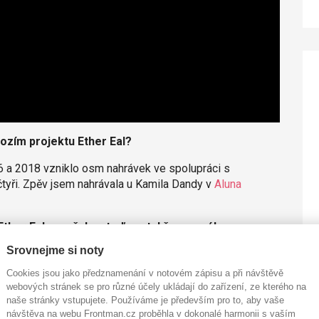
hozím projektu Ether Eal?
016 a 2018 vzniklo osm nahrávek ve spolupráci s
čtyři. Zpěv jsem nahrávala u Kamila Dandy v
Aluna
Ether Eal uzavřela a teď nastal čas na sólovou
Srovnejme si noty
nímám jako své první album – nebo spíš EP, jehož tvorba
Cookies jsou jako předznamenání v notovém zápisu a při návštěvě
, jakým směrem bych se dál chtěla vydat.
webových stránek se pro různé účely ukládají do zařízení, ze kterého na
naše stránky vstupujete. Používáme je především pro to, aby vaše
návštěva na webu Frontman.cz proběhla v dokonalé harmonii s vaším