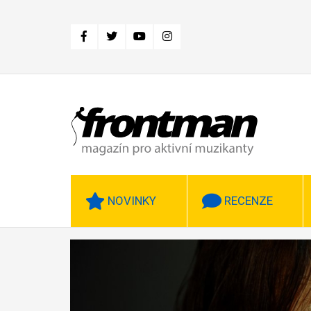
Přejít
k
hlavnímu
obsahu
NOVINKY
RECENZE