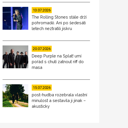
13.07.2026
The Rolling Stones stále drží
pohromadě. Ani po šedesáti
letech neztratili jiskru
20.07.2026
Deep Purple na Splat! umí
pořád s chutí zatnout riff do
masa
15.07.2026
post-hudba rozebrala vlastní
minulost a sestavila ji jinak –
akusticky