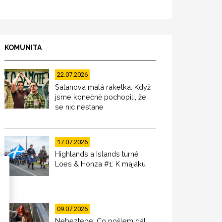
KOMUNITA
22.07.2026
Satanova malá raketka: Když
jsme konečně pochopili, že
se nic nestane
17.07.2026
Highlands a Islands turné
Loes & Honza #1: K majáku
09.07.2026
Nebeztebe: Co pošlem dál