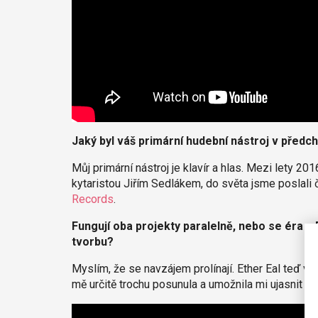
Jaký byl váš primární hudební nástroj v předc
Můj primární nástroj je klavír a hlas. Mezi lety 2
kytaristou Jiřím Sedlákem, do světa jsme poslali 
Records
.
Fungují oba projekty paralelně, nebo se éra s 
tvorbu?
Myslím, že se navzájem prolínají. Ether Eal teď v
mě určitě trochu posunula a umožnila mi ujasnit si