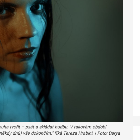
uha tvořit – psát a skládat hudbu. V takovém období
kdy dnů) vše dokončím,“ říká Tereza Hrabini. | Foto: Darya