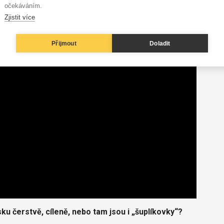
očekáváním.
Zjistit více
Přijmout
Doladit
ku čerstvě, cíleně, nebo tam jsou i „šuplíkovky“?