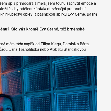
jsem spíš přímočará a měla jsem touhu zachytit emoce a
ežité, aby sdělení zůstala otevřenější pro osobní
knihkupectví objevila básnickou sbírku Evy Černé. Básně
cénu? Kdo vás kromě Evy Černé, též brněnské
ecně mám ráda například Filipa Klegu, Dominika Bárta,
adu, Jana Těsnohlídka nebo Alžbětu Stančákovou.