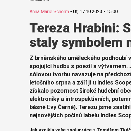
Anna Marie Schorm
-
Út, 17.10.2023 - 15:00
Tereza Hrabini: 
staly symbolem 
Z brněnského uměleckého podhoubí vy
spojující hudbu s poezií a výtvarnem. 
sólovou tvorbu navazuje na předchozí 
letošního srpna a září jí u Indies Sco
získalo pozornost široké hudební obc
elektroniky a introspektivních, potem
básně Evy Černé). Terezu jsme zastih
nejnovějších počinů labelu Indies Sco
Jak vznikla vaše spolupráce s Tomášem Tkáč