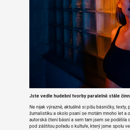
Jste vedle hudební tvorby paralelně stále činná
Ne nijak výrazně, aktuálně si píšu básničky, texty
žurnalistiku a okolo psaní se motám mnoho let a o
autorská čtení básní a sem tam jsem se podělila o
pod záštitou pořadu o kultuře, který jsme spolu v