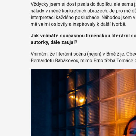
Vždycky jsem si dost psala do šuplíku, ale sama 
nálady v méně konkrétních obrazech. Je pro mě důl
interpretaci každého posluchače. Náhodou jsem v 
mě velmi oslovily a inspirovaly k další tvorbě.
Jak vnímáte současnou brněnskou literární s
autorky, dále zaujal?
Vnímám, že literární scéna (nejen) v Brně žije. Ob
Bernardetu Babákovou, mimo Brno třeba Tomáše Č