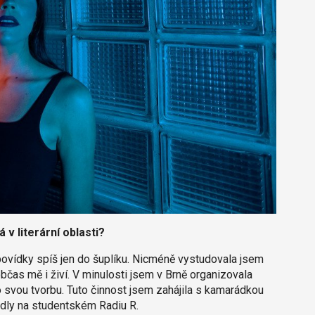
 v literární oblasti?
, povídky spíš jen do šuplíku. Nicméně vystudovala jsem
bčas mě i živí. V minulosti jsem v Brně organizovala
 svou tvorbu. Tuto činnost jsem zahájila s kamarádkou
edly na studentském Radiu R.