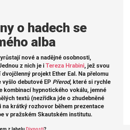
Sny o hadech se
mého alba
růstají nové a nadějné osobnosti,
Jednou z nich je i
Tereza Hrabini
, jež svou
dvojčlenný projekt Ether Eal. Na přelomu
pe vyšlo debutové EP
Přerod
, které si rychle
e kombinací hypnotického vokálu, jemné
nělých textů (nezřídka jde o zhudebněné
li na krátký rozhovor během prezentace
pe v pražském Skautském institutu.
em z labelu
Divnosti
?