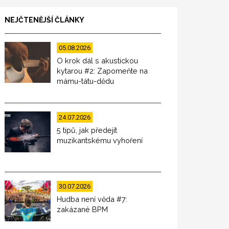
NEJČTENĚJŠÍ ČLÁNKY
05.08.2026
O krok dál s akustickou
kytarou #2: Zapomeňte na
mámu-tátu-dědu
24.07.2026
5 tipů, jak předejít
muzikantskému vyhoření
30.07.2026
Hudba není věda #7:
zakázané BPM