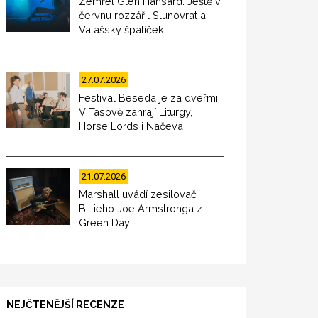
Zemřel Glen Hansard. Ještě v
červnu rozzářil Slunovrat a
Valašský špalíček
27.07.2026
Festival Beseda je za dveřmi.
V Tasově zahrají Liturgy,
Horse Lords i Načeva
21.07.2026
Marshall uvádí zesilovač
Billieho Joe Armstronga z
Green Day
NEJČTENĚJŠÍ RECENZE