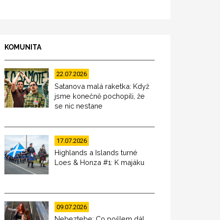
KOMUNITA
22.07.2026
Satanova malá raketka: Když
jsme konečně pochopili, že
se nic nestane
17.07.2026
Highlands a Islands turné
Loes & Honza #1: K majáku
09.07.2026
Nebeztebe: Co pošlem dál