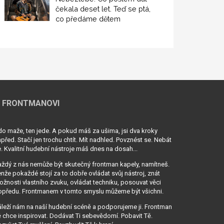
čekala deset let. Teď se ptá,
co předáme dětem
 FRONTMANOVI
o maže, ten jede. A pokud máš za ušima, jsi dva kroky
před. Stačí jen trochu chtít. Mít nadhled. Povznést se. Nebát
. Kvalitní hudební nástroje máš dnes na dosah...
ždý z nás nemůže být skutečný frontman kapely, namítneš.
nže pokaždé stojí za to dobře ovládat svůj nástroj, znát
žnosti vlastního zvuku, ovládat techniku, posouvat věci
opředu. Frontmanem v tomto smyslu můžeme být všichni.
leží nám na naší hudební scéně a podporujeme ji. Frontman
 chce inspirovat. Dodávat Ti sebevědomí. Pobavit Tě.