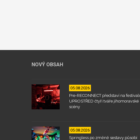
NOVÝ OBSAH
05.08.2026
Pre-RECONNECT představí na festival
UPROSTŘED čtyři tváře jihomoravské
scény
05.08.2026
Springless po změně sestavy působí