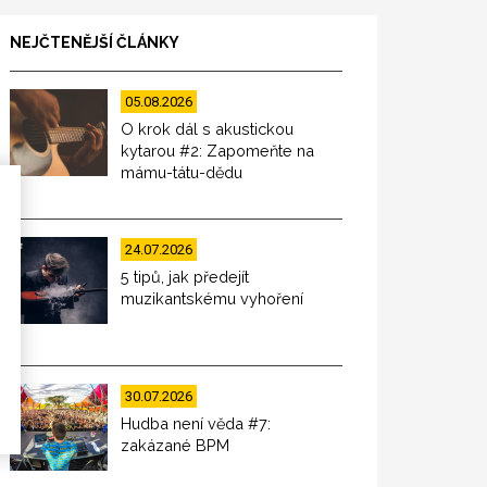
NEJČTENĚJŠÍ ČLÁNKY
05.08.2026
O krok dál s akustickou
kytarou #2: Zapomeňte na
mámu-tátu-dědu
24.07.2026
5 tipů, jak předejít
muzikantskému vyhoření
30.07.2026
Hudba není věda #7:
zakázané BPM