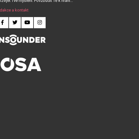
zvíjet Tvé myšlení. Povzbudit Tě k hraní...
dakce a kontakt