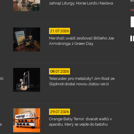
Ro
zahrají Liturgy, Horse Lords i Načeva
re
21.07.2026
Marshall uvádí zesilovač Billieho Joe
Armstronga z Green Day
08.07.2026
li
Telecaster pro metalisty? Jim Root ze
Slipknot dostal novou zlatou verzi
29.07.2026
Orange Baby Terror: dvacet wattů v
a
aparátu, který se vejde do batohu