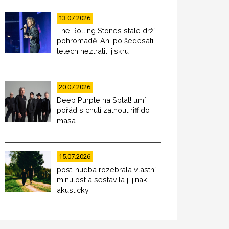
13.07.2026
The Rolling Stones stále drží
pohromadě. Ani po šedesáti
letech neztratili jiskru
20.07.2026
Deep Purple na Splat! umí
pořád s chutí zatnout riff do
masa
15.07.2026
post-hudba rozebrala vlastní
minulost a sestavila ji jinak –
akusticky