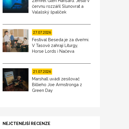
Zemřel Glen Hansard. Ještě v
červnu rozzářil Slunovrat a
Valašský špalíček
27.07.2026
Festival Beseda je za dveřmi.
V Tasově zahrají Liturgy,
Horse Lords i Načeva
21.07.2026
Marshall uvádí zesilovač
Billieho Joe Armstronga z
Green Day
NEJČTENĚJŠÍ RECENZE