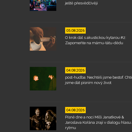
ještě přesvědčivěji
05.08.2026
O krok dál s akustickou kytarou #2:
Zapomeňte na mámu-tátu-dědu
04.08.2026
post-hudba: Nechtěli jsme bestof. Chtě
jsme dát písním nový život
04.08.2026
Písně dne a noci Milli Janatkové &
Jaroslava Kořána zrají v dialogu hlasu 
rytmu