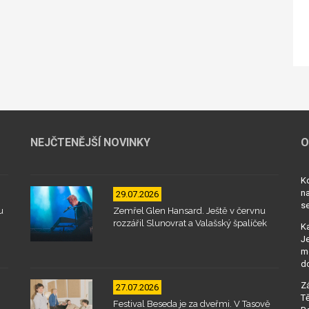
NEJČTENĚJŠÍ NOVINKY
O
Kd
na
29.07.2026
se
u
Zemřel Glen Hansard. Ještě v červnu
rozzářil Slunovrat a Valašský špalíček
Ka
Je
mo
d
Zá
27.07.2026
Tě
Festival Beseda je za dveřmi. V Tasově