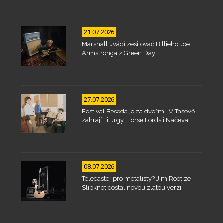
21.07.2026
Marshall uvádí zesilovač Billieho Joe
Armstronga z Green Day
27.07.2026
Festival Beseda je za dveřmi. V Tasově
zahrají Liturgy, Horse Lords i Načeva
08.07.2026
Telecaster pro metalisty? Jim Root ze
Slipknot dostal novou zlatou verzi