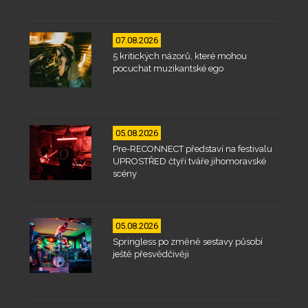
07.08.2026
5 kritických názorů, které mohou
pocuchat muzikantské ego
05.08.2026
Pre-RECONNECT představí na festivalu
UPROSTŘED čtyři tváře jihomoravské
scény
05.08.2026
Springless po změně sestavy působí
ještě přesvědčivěji