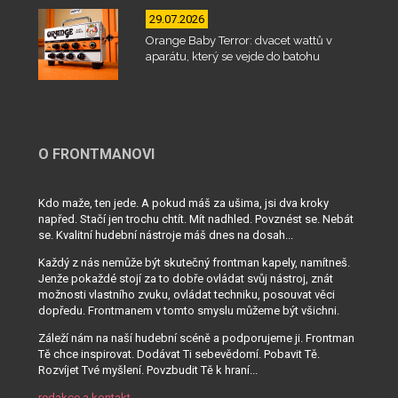
29.07.2026
Orange Baby Terror: dvacet wattů v
aparátu, který se vejde do batohu
O FRONTMANOVI
Kdo maže, ten jede. A pokud máš za ušima, jsi dva kroky
napřed. Stačí jen trochu chtít. Mít nadhled. Povznést se. Nebát
se. Kvalitní hudební nástroje máš dnes na dosah...
Každý z nás nemůže být skutečný frontman kapely, namítneš.
Jenže pokaždé stojí za to dobře ovládat svůj nástroj, znát
možnosti vlastního zvuku, ovládat techniku, posouvat věci
dopředu. Frontmanem v tomto smyslu můžeme být všichni.
Záleží nám na naší hudební scéně a podporujeme ji. Frontman
Tě chce inspirovat. Dodávat Ti sebevědomí. Pobavit Tě.
Rozvíjet Tvé myšlení. Povzbudit Tě k hraní...
redakce a kontakt