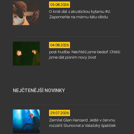
05.08.2026
O krok dál s akustickou kytarou #2:
Zapomeňte na mámu-tátu-dědu
04.08.2026
post-hudba: Nechtěli jsme bestof. Chtěli
jsme dát písním nový život
NEJČTENĚJŠÍ NOVINKY
29.07.2026
Zemřel Glen Hansard. Ještě v červnu
rozzářil Slunovrat a Valašský špalíček