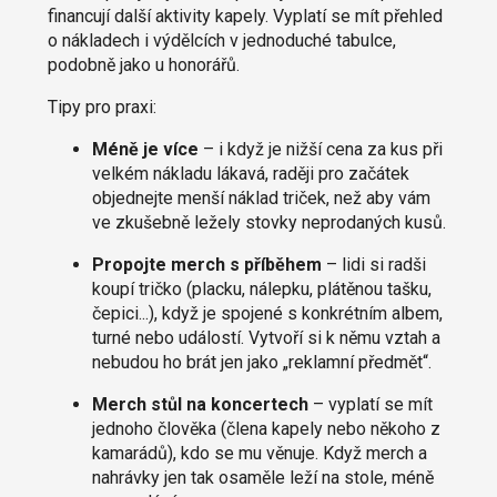
financují další aktivity kapely. Vyplatí se mít přehled
o nákladech i výdělcích v jednoduché tabulce,
podobně jako u honorářů.
Tipy pro praxi:
Méně je více
– i když je nižší cena za kus při
velkém nákladu lákavá, raději pro začátek
objednejte menší náklad triček, než aby vám
ve zkušebně ležely stovky neprodaných kusů.
Propojte merch s příběhem
– lidi si radši
koupí tričko (placku, nálepku, plátěnou tašku,
čepici...), když je spojené s konkrétním albem,
turné nebo událostí. Vytvoří si k němu vztah a
nebudou ho brát jen jako „reklamní předmět“.
Merch stůl na koncertech
– vyplatí se mít
jednoho člověka (člena kapely nebo někoho z
kamarádů), kdo se mu věnuje. Když merch a
nahrávky jen tak osaměle leží na stole, méně