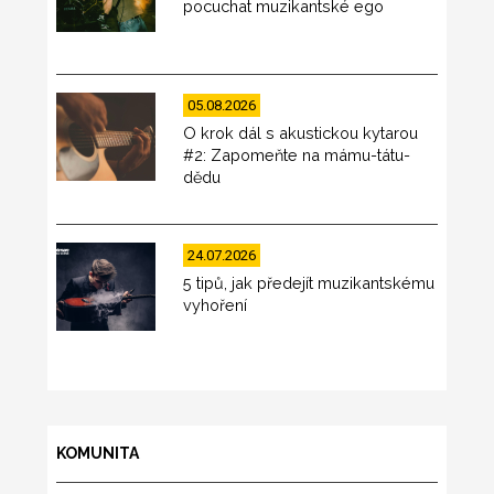
pocuchat muzikantské ego
05.08.2026
O krok dál s akustickou kytarou
#2: Zapomeňte na mámu-tátu-
dědu
24.07.2026
5 tipů, jak předejít muzikantskému
vyhoření
KOMUNITA