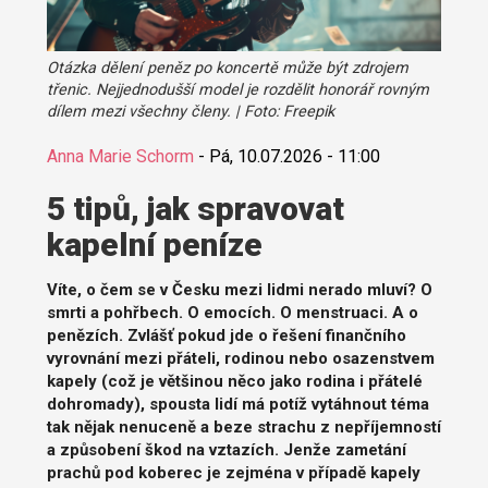
Otázka dělení peněz po koncertě může být zdrojem
třenic. Nejjednodušší model je rozdělit honorář rovným
dílem mezi všechny členy. | Foto: Freepik
Anna Marie Schorm
-
Pá, 10.07.2026 - 11:00
5 tipů, jak spravovat
kapelní peníze
Víte, o čem se v Česku mezi lidmi nerado mluví? O
smrti a pohřbech. O emocích. O menstruaci. A o
penězích. Zvlášť pokud jde o řešení finančního
vyrovnání mezi přáteli, rodinou nebo osazenstvem
kapely (což je většinou něco jako rodina i přátelé
dohromady), spousta lidí má potíž vytáhnout téma
tak nějak nenuceně a beze strachu z nepříjemností
a způsobení škod na vztazích. Jenže zametání
prachů pod koberec je zejména v případě kapely