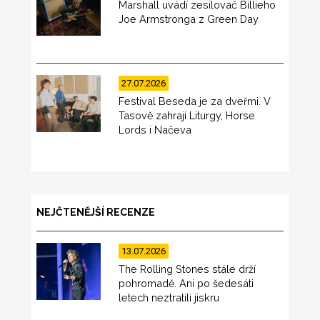
Marshall uvádí zesilovač Billieho
Joe Armstronga z Green Day
27.07.2026
Festival Beseda je za dveřmi. V
Tasově zahrají Liturgy, Horse
Lords i Načeva
NEJČTENĚJŠÍ RECENZE
13.07.2026
The Rolling Stones stále drží
pohromadě. Ani po šedesáti
letech neztratili jiskru