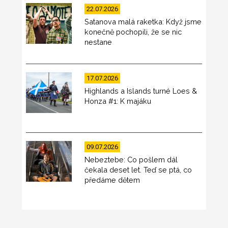
22.07.2026
Satanova malá raketka: Když jsme
konečně pochopili, že se nic
nestane
17.07.2026
Highlands a Islands turné Loes &
Honza #1: K majáku
09.07.2026
Nebeztebe: Co pošlem dál
čekala deset let. Teď se ptá, co
předáme dětem