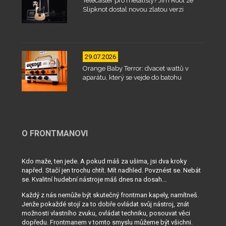
Telecaster pro metalisty? Jim Root ze
Slipknot dostal novou zlatou verzi
29.07.2026
Orange Baby Terror: dvacet wattů v
aparátu, který se vejde do batohu
O FRONTMANOVI
Kdo maže, ten jede. A pokud máš za ušima, jsi dva kroky
napřed. Stačí jen trochu chtít. Mít nadhled. Povznést se. Nebát
se. Kvalitní hudební nástroje máš dnes na dosah...
Každý z nás nemůže být skutečný frontman kapely, namítneš.
Jenže pokaždé stojí za to dobře ovládat svůj nástroj, znát
možnosti vlastního zvuku, ovládat techniku, posouvat věci
dopředu. Frontmanem v tomto smyslu můžeme být všichni.