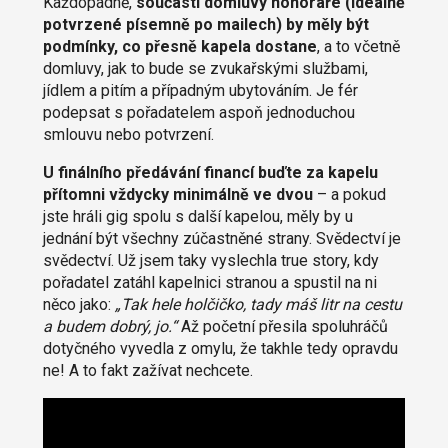
Každopádně,
součástí domluvy honoráře (ideálně
potvrzené písemně po mailech) by měly být
podmínky, co přesně kapela dostane
, a to včetně
domluvy, jak to bude se zvukařskými službami,
jídlem a pitím a případným ubytováním. Je fér
podepsat s pořadatelem aspoň jednoduchou
smlouvu nebo potvrzení.
U finálního předávání financí buďte za kapelu
přítomni vždycky minimálně ve dvou
– a pokud
jste hráli gig spolu s další kapelou, měly by u
jednání být všechny zúčastněné strany. Svědectví je
svědectví. Už jsem taky vyslechla true story, kdy
pořadatel zatáhl kapelnici stranou a spustil na ni
něco jako:
„Tak hele holčičko, tady máš litr na cestu
a budem dobrý, jo.“
Až početní přesila spoluhráčů
dotyčného vyvedla z omylu, že takhle tedy opravdu
ne! A to fakt zažívat nechcete.