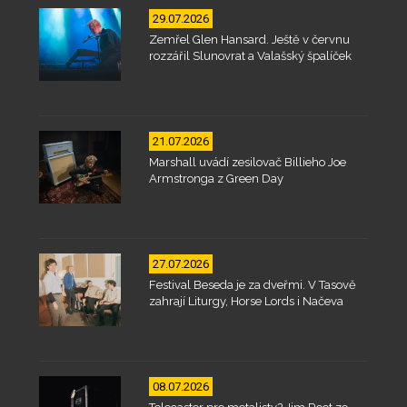
29.07.2026
Zemřel Glen Hansard. Ještě v červnu
rozzářil Slunovrat a Valašský špalíček
21.07.2026
Marshall uvádí zesilovač Billieho Joe
Armstronga z Green Day
27.07.2026
Festival Beseda je za dveřmi. V Tasově
zahrají Liturgy, Horse Lords i Načeva
08.07.2026