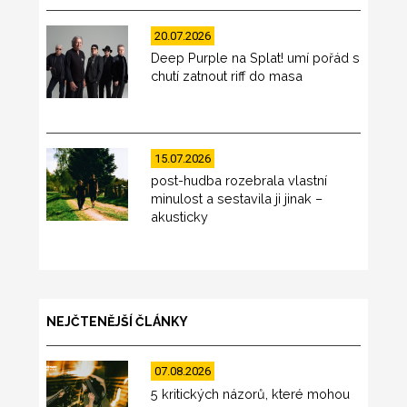
20.07.2026
Deep Purple na Splat! umí pořád s
chutí zatnout riff do masa
15.07.2026
post-hudba rozebrala vlastní
minulost a sestavila ji jinak –
akusticky
NEJČTENĚJŠÍ ČLÁNKY
07.08.2026
5 kritických názorů, které mohou