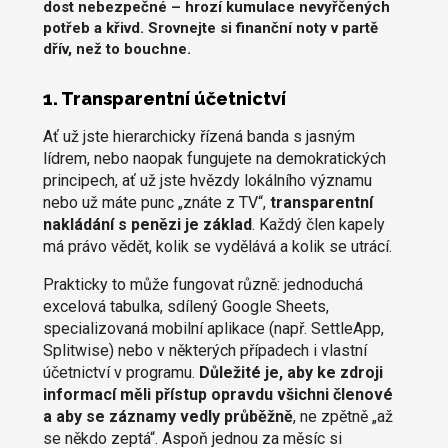
dost nebezpečné – hrozí kumulace nevyřčených
potřeb a křivd. Srovnejte si finanční noty v partě
dřív, než to bouchne.
1. Transparentní účetnictví
Ať už jste hierarchicky řízená banda s jasným
lídrem, nebo naopak fungujete na demokratických
principech, ať už jste hvězdy lokálního významu
nebo už máte punc „znáte z TV“,
transparentní
nakládání s penězi je základ
. Každý člen kapely
má právo vědět, kolik se vydělává a kolik se utrácí.
Prakticky to může fungovat různě: jednoduchá
excelová tabulka, sdílený Google Sheets,
specializovaná mobilní aplikace (např. SettleApp,
Splitwise) nebo v některých případech i vlastní
účetnictví v programu.
Důležité je, aby ke zdroji
informací měli přístup opravdu všichni členové
a aby se záznamy vedly průběžně
, ne zpětně „až
se někdo zeptá“. Aspoň jednou za měsíc si