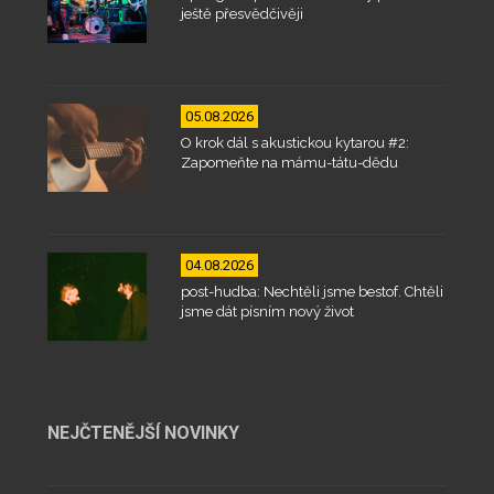
ještě přesvědčivěji
05.08.2026
O krok dál s akustickou kytarou #2:
Zapomeňte na mámu-tátu-dědu
04.08.2026
post-hudba: Nechtěli jsme bestof. Chtěli
jsme dát písním nový život
NEJČTENĚJŠÍ NOVINKY