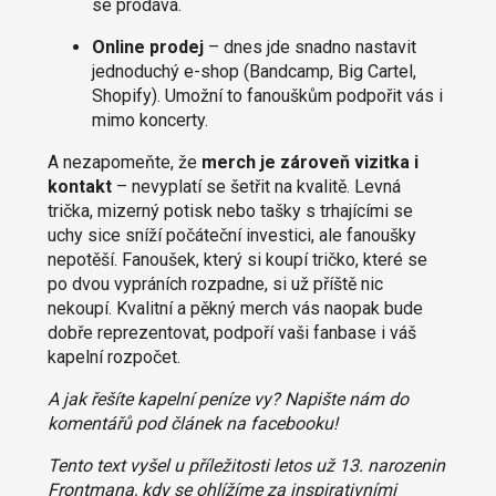
se prodává.
Online prodej
– dnes jde snadno nastavit
jednoduchý e-shop (Bandcamp, Big Cartel,
Shopify). Umožní to fanouškům podpořit vás i
mimo koncerty.
A nezapomeňte, že
merch je zároveň vizitka i
kontakt
– nevyplatí se šetřit na kvalitě. Levná
trička, mizerný potisk nebo tašky s trhajícími se
uchy sice sníží počáteční investici, ale fanoušky
nepotěší. Fanoušek, který si koupí tričko, které se
po dvou vypráních rozpadne, si už příště nic
nekoupí. Kvalitní a pěkný merch vás naopak bude
dobře reprezentovat, podpoří vaši fanbase i váš
kapelní rozpočet.
A jak řešíte kapelní peníze vy? Napište nám do
komentářů pod článek na facebooku!
Tento text vyšel u příležitosti letos už 13. narozenin
Frontmana, kdy se ohlížíme za inspirativními