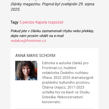
články magazínu. Poprvé byl zveřejněn 29. srpna
2025.
Tagy
5
peníze
Kapela
rozpočet
Pokud jste v článku zaznamenali chybu nebo překlep,
dejte nám prosím vědět na e-mail
redakce@frontman.cz
.
ANNA MARIE SCHORM
Editorka a autorka článků pro
Frontman.cz, hudební
redaktorka Českého rozhlasu
Vltava. 2022-2025 dramaturgyně
pražského kulturního prostoru
Čítárna Unijazz
, 2017-2023
učitelka hry na klavír ve Studiu
Dobeška. Nekonzervativní
konzervato…