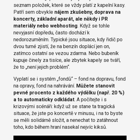
seznam položek, které se vždy platí z kapelní kasy.
Patří sem obvykle
nájem zkušebny, doprava na
koncerty, základní aparát, ale někdy i PR
materiály nebo webhosting
. Když se tohle
nevyjasní dopředu, často dochází k
nedorozuměním. Typické jsou situace, kdy řidič po
dvou turné zjistí, že na benzín doplácí jen on,
zatímco ostatní se vezou zdarma. Nebo bubeník
kupuje činely za tisíce, ale zbytek kapely se tváří,
že to „není jejich problém“.
Vyplatí se i systém „fondů“ – fond na dopravu, fond
na opravy, fond na nahrávání.
Můžete stanovit
pevné procento z každého výdělku (např. 20 %)
a to automaticky odkládat
. A počítejte i s
krizovými scénáři: když už se stane ta tragická
situace, že jste po koncertě v minusu, i na to byste
se měli solidárně složit, a nenechat to zatáhnout
toho, kdo během hraní nasekal nejvíc kiksů.