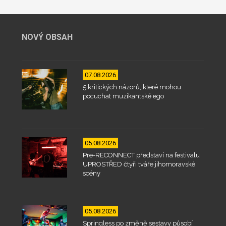
NOVÝ OBSAH
07.08.2026
5 kritických názorů, které mohou
pocuchat muzikantské ego
05.08.2026
Pre-RECONNECT představí na festivalu
UPROSTŘED čtyři tváře jihomoravské
scény
05.08.2026
Springless po změně sestavy působí