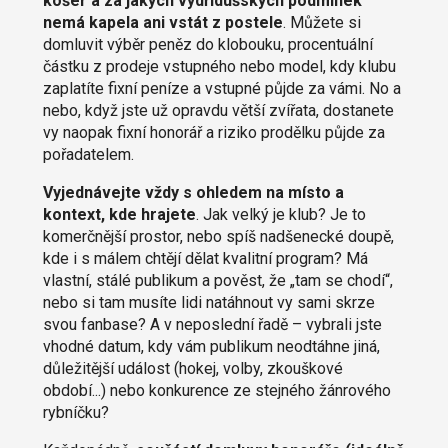
košer a za jakých vydřidušských podmínek
nemá kapela ani vstát z postele
. Můžete si
domluvit výběr peněz do klobouku, procentuální
částku z prodeje vstupného nebo model, kdy klubu
zaplatíte fixní peníze a vstupné půjde za vámi. No a
nebo, když jste už opravdu větší zvířata, dostanete
vy naopak fixní honorář a riziko prodělku půjde za
pořadatelem.
Vyjednávejte vždy s ohledem na místo a
kontext, kde hrajete
. Jak velký je klub? Je to
komerčnější prostor, nebo spíš nadšenecké doupě,
kde i s málem chtějí dělat kvalitní program? Má
vlastní, stálé publikum a pověst, že „tam se chodí“,
nebo si tam musíte lidi natáhnout vy sami skrze
svou fanbase? A v neposlední řadě – vybrali jste
vhodné datum, kdy vám publikum neodtáhne jiná,
důležitější událost (hokej, volby, zkouškové
období...) nebo konkurence ze stejného žánrového
rybníčku?