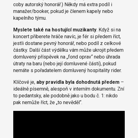
coby autorský honorář.) Někdy má extra podíl i
manažer/booker, pokud je členem kapely nebo
kapelního týmu.
Myslete také na hostující muzikanty
. Když si na
koncert přiberete hráče navíc, je fér si předem říct,
jestli dostane pevný honorář, nebo podíl z celkové
částky. Další část výdělku vám může ukrojit předem
domluvený příspěvek na „fond oprav“ nebo úhrada
útraty na baru (nebo její domluvené části), pokud
nemáte s pořadatelem domluvený hospitality rider.
Klíčové je,
aby pravidla byla dohodnutá předem
–
ideálně písemně, alespoň v interním dokumentu. Zní
to pedantsky, ale podobně jako u bodu č. 1: nikdo
pak nemůže říct, že „to nevěděl“.