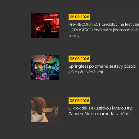
05.08.2026
Pre-RECONNECT představí na festival
UPROSTŘED čtyři tváře jihomoravské
scény
05.08.2026
Springless po změně sestavy působí
ještě přesvědčivěji
05.08.2026
O krok dál s akustickou kytarou #2:
Zapomeňte na mámu-tátu-dědu