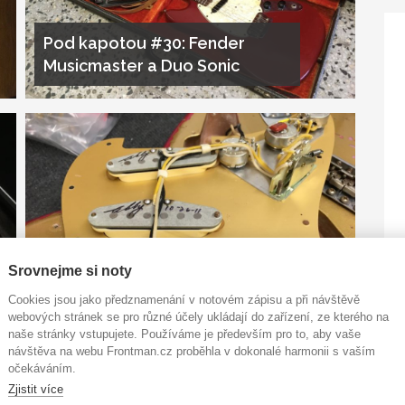
Pod kapotou #30: Fender
Musicmaster a Duo Sonic
Pod kapotou #28: Abigail
Srovnejme si noty
Ybarra a její práce zasvěcená
Cookies jsou jako předznamenání v notovém zápisu a při návštěvě
Fenderu
webových stránek se pro různé účely ukládají do zařízení, ze kterého na
naše stránky vstupujete. Používáme je především pro to, aby vaše
návštěva na webu Frontman.cz proběhla v dokonalé harmonii s vaším
očekáváním.
Zjistit více