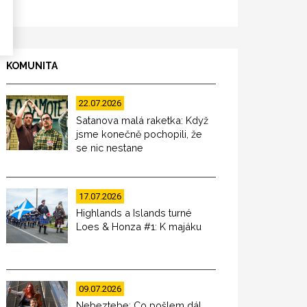
KOMUNITA
22.07.2026
Satanova malá raketka: Když
jsme konečně pochopili, že
se nic nestane
17.07.2026
Highlands a Islands turné
Loes & Honza #1: K majáku
09.07.2026
Nebeztebe: Co pošlem dál