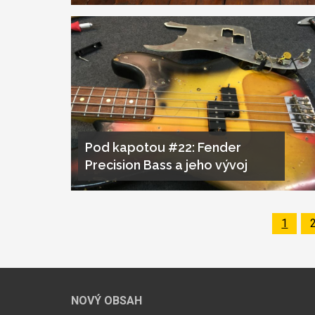
Pod kapotou #22: Fender
Precision Bass a jeho vývoj
Page
1
Pagination
NOVÝ OBSAH