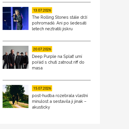
13.07.2026
The Rolling Stones stále drží
pohromadě. Ani po šedesáti
letech neztratili jiskru
20.07.2026
Deep Purple na Splat! umí
pořád s chutí zatnout riff do
masa
15.07.2026
post-hudba rozebrala vlastní
minulost a sestavila ji jinak –
akusticky