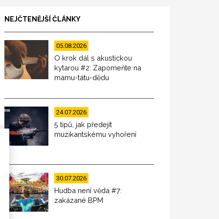
NEJČTENĚJŠÍ ČLÁNKY
05.08.2026
O krok dál s akustickou
kytarou #2: Zapomeňte na
mámu-tátu-dědu
24.07.2026
5 tipů, jak předejít
muzikantskému vyhoření
30.07.2026
Hudba není věda #7:
zakázané BPM