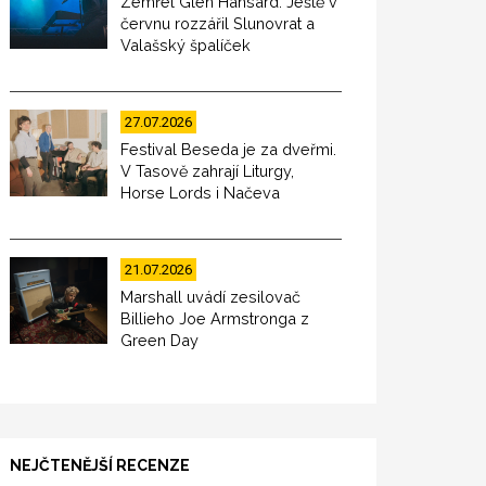
Zemřel Glen Hansard. Ještě v
červnu rozzářil Slunovrat a
Valašský špalíček
27.07.2026
Festival Beseda je za dveřmi.
V Tasově zahrají Liturgy,
Horse Lords i Načeva
21.07.2026
Marshall uvádí zesilovač
Billieho Joe Armstronga z
Green Day
NEJČTENĚJŠÍ RECENZE