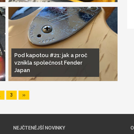
Pod kapotou #21: jak a proč
vznikla společnost Fender
Japan
Page
2
Page
3
Následující
››
stránka
NEJČTENĚJŠÍ NOVINKY
O