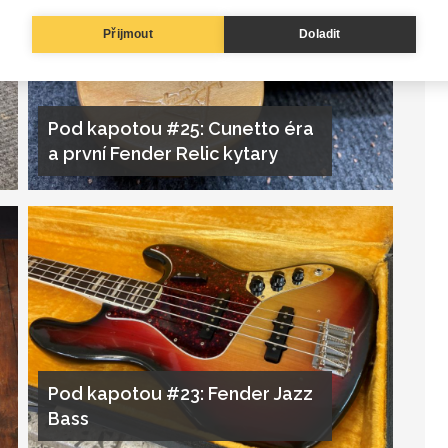
Přijmout
Doladit
Pod kapotou #25: Cunetto éra
a první Fender Relic kytary
Pod kapotou #23: Fender Jazz
Bass