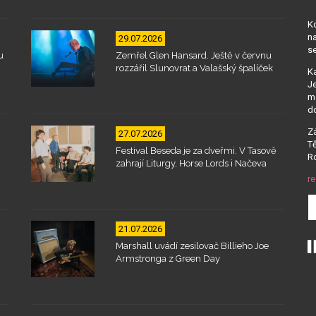
Kd
na
29.07.2026
se
u
Zemřel Glen Hansard. Ještě v červnu
rozzářil Slunovrat a Valašský špalíček
Ka
Je
mo
d
Zá
27.07.2026
Tě
Festival Beseda je za dveřmi. V Tasově
Ro
zahrají Liturgy, Horse Lords i Načeva
re
21.07.2026
Marshall uvádí zesilovač Billieho Joe
Armstronga z Green Day