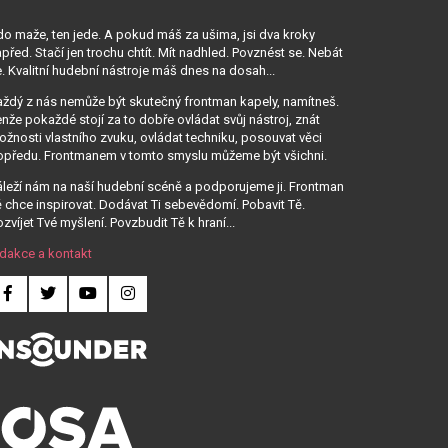
o maže, ten jede. A pokud máš za ušima, jsi dva kroky
před. Stačí jen trochu chtít. Mít nadhled. Povznést se. Nebát
. Kvalitní hudební nástroje máš dnes na dosah...
ždý z nás nemůže být skutečný frontman kapely, namítneš.
nže pokaždé stojí za to dobře ovládat svůj nástroj, znát
žnosti vlastního zvuku, ovládat techniku, posouvat věci
opředu. Frontmanem v tomto smyslu můžeme být všichni.
leží nám na naší hudební scéně a podporujeme ji. Frontman
 chce inspirovat. Dodávat Ti sebevědomí. Pobavit Tě.
zvíjet Tvé myšlení. Povzbudit Tě k hraní...
dakce a kontakt