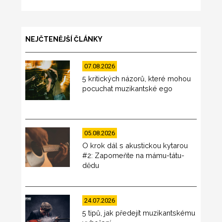
NEJČTENĚJŠÍ ČLÁNKY
07.08.2026
5 kritických názorů, které mohou
pocuchat muzikantské ego
05.08.2026
O krok dál s akustickou kytarou
#2: Zapomeňte na mámu-tátu-
dědu
24.07.2026
5 tipů, jak předejít muzikantskému