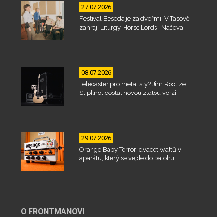
27.07.2026
Festival Beseda je za dveřmi. V Tasově
zahrají Liturgy, Horse Lords i Načeva
08.07.2026
Telecaster pro metalisty? Jim Root ze
Slipknot dostal novou zlatou verzi
29.07.2026
Orange Baby Terror: dvacet wattů v
aparátu, který se vejde do batohu
O FRONTMANOVI