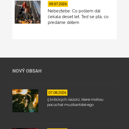
09.07.2026
Nebeztebe: Co pošlem dál
čekala deset let. Teď se ptá, co
předáme dětem
NOVÝ OBSAH
07.08.2026
5 kritických názorů, které mohou
pocuchat muzikantské ego