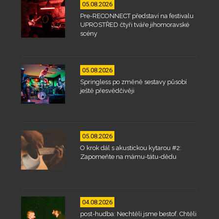
05.08.2026
Pre-RECONNECT představí na festivalu
UPROSTŘED čtyři tváře jihomoravské
scény
05.08.2026
Springless po změně sestavy působí
ještě přesvědčivěji
05.08.2026
O krok dál s akustickou kytarou #2:
Zapomeňte na mámu-tátu-dědu
04.08.2026
post-hudba: Nechtěli jsme bestof. Chtěli