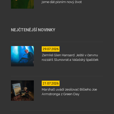
jsme dát písním nový život
NEJČTENĚJŠÍ NOVINKY
29.07.2026
Zemřel Glen Hansard. Ještě v červnu
rozzářil Slunovrat a Valašský špalíček
21.07.2026
Marshall uvádí zesilovač Billieho Joe
Armstronga z Green Day