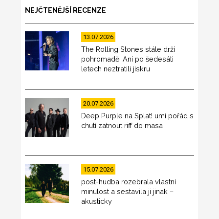
NEJČTENĚJŠÍ RECENZE
13.07.2026
The Rolling Stones stále drží
pohromadě. Ani po šedesáti
letech neztratili jiskru
20.07.2026
Deep Purple na Splat! umí pořád s
chutí zatnout riff do masa
15.07.2026
post-hudba rozebrala vlastní
minulost a sestavila ji jinak –
akusticky