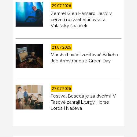
29.07.2026
Zemřel Glen Hansard. Ještě v
červnu rozzářil Slunovrat a
Valašský špalíček
21.07.2026
Marshall uvádí zesilovač Billieho
Joe Armstronga z Green Day
27.07.2026
Festival Beseda je za dveřmi. V
Tasově zahrají Liturgy, Horse
Lords i Načeva