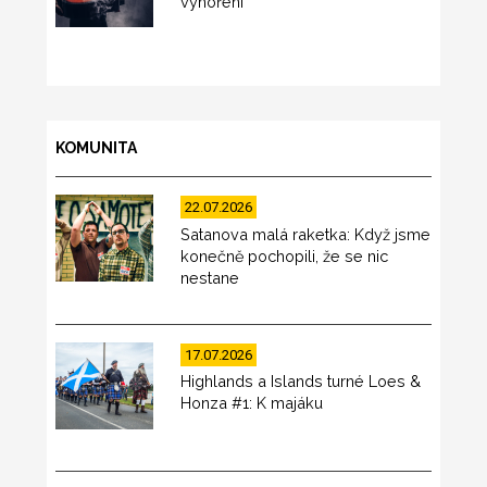
vyhoření
KOMUNITA
22.07.2026
Satanova malá raketka: Když jsme
konečně pochopili, že se nic
nestane
17.07.2026
Highlands a Islands turné Loes &
Honza #1: K majáku