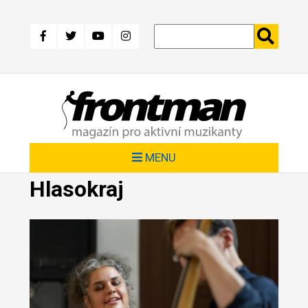
Přejít
k
hlavnímu
obsahu
MENU
Hlasokraj