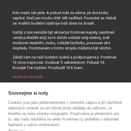
Kdo maže, ten jede. A pokud máš za ušima, jsi dva kroky
napřed. Stačí jen trochu chtít. Mít nadhled. Povznést se. Nebát
se. Kvalitní hudební nástroje máš dnes na dosah...
Každý z nás nemůže být skutečný frontman kapely, namítneš.
Jenže pokaždé stojí za to dobře ovládat svůj nástroj, znát
možnosti vlastního zvuku, ovládat techniku, posouvat věci
dopředu. Frontmanem v tomto smyslu můžeme být všichni.
Záleží nám na naší hudební scéně a podporujeme ji. Frontman
Tě chce inspirovat. Dodávat Ti sebevědomí. Pobavit Tě.
Rozvíjet Tvé myšlení. Povzbudit Tě k hraní...
redakce a kontakt
Srovnejme si noty
Cookies jsou jako předznamenání v notovém zápisu a při návštěvě
webových stránek se pro různé účely ukládají do zařízení, ze
kterého na naše stránky vstupujete. Používáme je především pro
to, aby vaše návštěva na webu Frontman.cz proběhla v dokonalé
harmonii s vaším očekáváním.