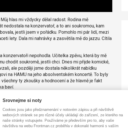
ůj hlas mi vždycky dělal radost. Rodina mě
át nedostala na konzervatoř, a to ani soukromou, kam
vala, jestli jsem v pořádku. Pomohlo mi pár lidí, mezi
eti lety. Dala mi nahrávky a zasvětila mě do jazzu. Cítila
 konzervatoři nepohodla. Učitelka zpěvu, která by mě
čnu chodit soukromě, jestli chci. Dnes mi přijde komické,
vzali, ale později jsme dostala několikrát nabídku
govi na HAMU na jeho absolventském koncertě. To byly
 všechny ty zkoušky a hodnocení a že hlavně je fakt
ka baví.
 vyjádřit naprosto svobodně bez toho, aby vám někdo
Srovnejme si noty
Cookies jsou jako předznamenání v notovém zápisu a při návštěvě
u. Hodně mě předtím svazovaly texty a jednoduché
webových stránek se pro různé účely ukládají do zařízení, ze kterého na
naše stránky vstupujete. Používáme je především pro to, aby vaše
ace, složitější harmonie, bylo nádherný to objevovat.
návštěva na webu Frontman.cz proběhla v dokonalé harmonii s vaším