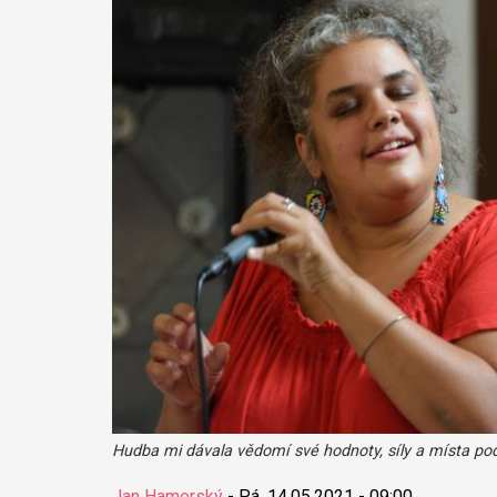
Hudba mi dávala vědomí své hodnoty, síly a místa pod 
Jan Hamerský
-
Pá, 14.05.2021 - 09:00