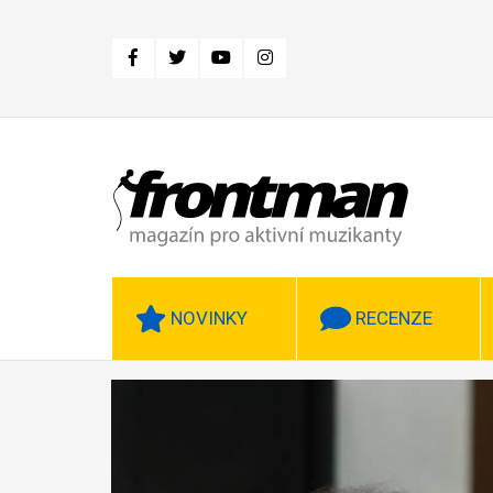
Přejít
k
hlavnímu
obsahu
NOVINKY
RECENZE