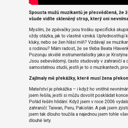
Spousta mužů muzikantů je přesvědčená, že že
všude vidíte skleněný strop, který oni nevníma
Myslím, že zpěvačky jsou trošku specifická skupina
vždy otázka, jak to vlastně vzniká. Upřednostňují
kluky, nebo se žen hlásí míň? Vzdávají se muzikan
s rodinou? Mám radost, že se třeba Beata Hlavenk
Pozoruju skvělé instrumentalistky jako je Kristýna
Jsou sebevědomý, často studovaly v zahraničí a o
samostatnou studii, jestli je to o muzikantech, pr
Zajímaly mě překážky, které musí žena překon
Mateřství je překážka – i když ho vnitřně nevnímá
jsem řešila, jestli si můžu dovolit poskládat konc
Pořád řeším hlídání. Když jsem v roce 2006 vydala
zahraničí: Taiwan, Peru, Pakistán. A pak jsem zjist
jsem tak dlouho toužila a najednou jsem tohle vš
dlouhé lety.