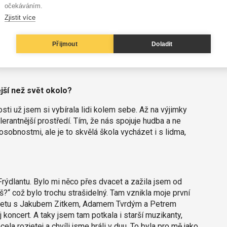
očekáváním.
ou, nebo jste vyhledala terapeutickou podporu?
Zjistit více
má svýho potenciálu. Hudba mi dávala vědomí své
jn vždycky, ale nebyla jsem vydeptaná nebo zlomená. Když
Přijmout
Doladit
pilo, co jsem řešila a nakolik jsem o sobě pochybovala.
někdy cejtila. Šla jsem si svou cestou. Poprvé jsem na
jší než svět okolo?
osti už jsem si vybírala lidi kolem sebe. Až na výjimky
lerantnější prostředí. Tím, že nás spojuje hudba a ne
sobnostmi, ale je to skvělá škola vycházet i s lidma,
Frýdlantu. Bylo mi něco přes dvacet a zažila jsem od
?“ což bylo trochu strašidelný. Tam vznikla moje první
vartetu s Jakubem Zitkem, Adamem Tvrdým a Petrem
 koncert. A taky jsem tam potkala i starší muzikanty,
ela rozjetej a chvíli jsme hráli v duu. To byla pro mě jako