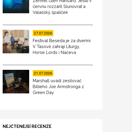
Zemřel Glen Hansard. Ještě v
červnu rozzářil Slunovrat a
Valašský špalíček
27.07.2026
Festival Beseda je za dveřmi.
V Tasově zahrají Liturgy,
Horse Lords i Načeva
21.07.2026
Marshall uvádí zesilovač
Billieho Joe Armstronga z
Green Day
NEJČTENĚJŠÍ RECENZE