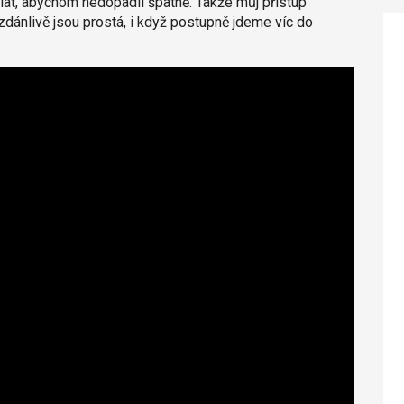
dělat, abychom nedopadli špatně. Takže můj přístup
 zdánlivě jsou prostá, i když postupně jdeme víc do