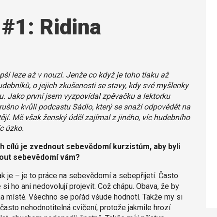
#1: Ridina
epší leze až v nouzi. Jenže co když je toho tlaku až
udebníků, o jejich zkušenosti se stavy, kdy své myšlenky
. Jako první jsem vyzpovídal zpěvačku a lektorku
 rušno kvůli podcastu Sádlo, který se snaží odpovědět na
tějí. Mě však ženský úděl zajímal z jiného, víc hudebního
íc úzko.
h cílů je zvednout sebevědomí kurzistům, aby byli
dnout sebevědomí vám?
tak je – je to práce na sebevědomí a sebepřijetí. Často
e si ho ani nedovolují projevit. Což chápu. Obava, že by
e na místě. Všechno se pořád všude hodnotí. Takže my si
sto nehodnotitelná cvičení, protože jakmile hrozí