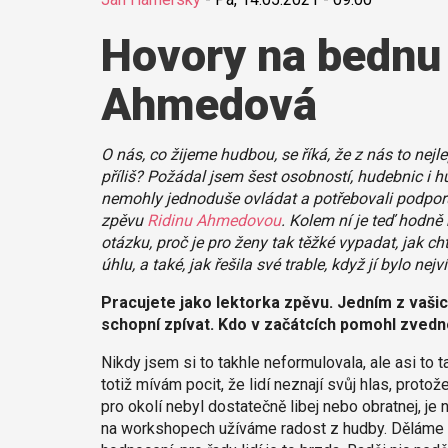
Hovory na bednu 
Ahmedová
O nás, co žijeme hudbou, se říká, že z nás to nejl
příliš? Požádal jsem šest osobností, hudebnic i h
nemohly jednoduše ovládat a potřebovali podporu
zpěvu
Ridinu Ahmedovou
. Kolem ní je teď hodně
otázku, proč je pro ženy tak těžké vypadat, jak ch
úhlu, a také, jak řešila své trable, když jí bylo nejv
Pracujete jako lektorka zpěvu. Jedním z vašic
schopní zpívat. Kdo v začátcích pomohl zve
Nikdy jsem si to takhle neformulovala, ale asi to 
totiž mívám pocit, že lidí neznají svůj hlas, protož
pro okolí nebyl dostatečně libej nebo obratnej, j
na workshopech užíváme radost z hudby. Děláme ča