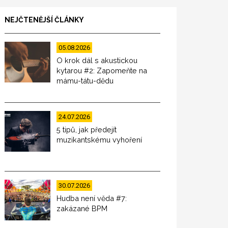
NEJČTENĚJŠÍ ČLÁNKY
05.08.2026
O krok dál s akustickou
kytarou #2: Zapomeňte na
mámu-tátu-dědu
24.07.2026
5 tipů, jak předejít
muzikantskému vyhoření
30.07.2026
Hudba není věda #7:
zakázané BPM