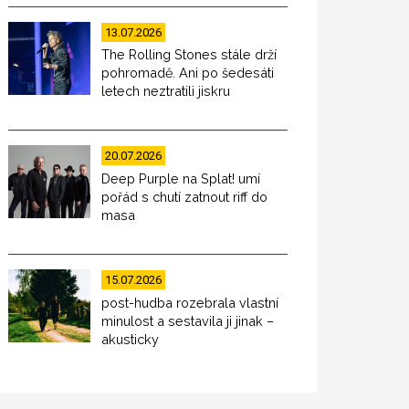
13.07.2026
The Rolling Stones stále drží
pohromadě. Ani po šedesáti
letech neztratili jiskru
20.07.2026
Deep Purple na Splat! umí
pořád s chutí zatnout riff do
masa
15.07.2026
post-hudba rozebrala vlastní
minulost a sestavila ji jinak –
akusticky