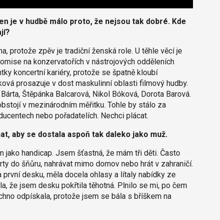
n je v hudbě málo proto, že nejsou tak dobré. Kde
jí?
, protože zpěv je tradiční ženská role. U těhle věcí je
 komise na konzervatořích v nástrojových odděleních
tky koncertní kariéry, protože se špatně kloubí
ová prosazuje v dost maskulinní oblasti filmový hudby.
 Bárta, Štěpánka Balcarová, Nikol Bóková, Dorota Barová.
bstojí v mezinárodním měřitku. Tohle by stálo za
oducentech nebo pořadatelích. Nechci plácat.
at, aby se dostala aspoň tak daleko jako muž.
m jako handicap. Jsem šťastná, že mám tři děti. Často
erty do šňůru, nahrávat mimo domov nebo hrát v zahraničí.
 první desku, měla docela ohlasy a lítaly nabídky ze
ila, že jsem desku pokřtila těhotná. Plnilo se mi, po čem
echno odpískala, protože jsem se bála s bříškem na