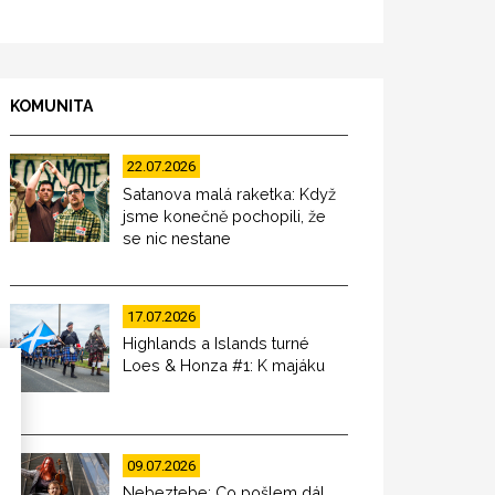
KOMUNITA
22.07.2026
Satanova malá raketka: Když
jsme konečně pochopili, že
se nic nestane
17.07.2026
Highlands a Islands turné
Loes & Honza #1: K majáku
09.07.2026
Nebeztebe: Co pošlem dál