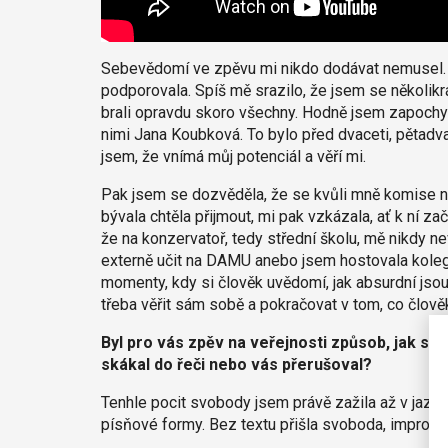
Sebevědomí ve zpěvu mi nikdo dodávat nemusel. M
podporovala. Spíš mě srazilo, že jsem se několikr
brali opravdu skoro všechny. Hodně jsem zapochybo
nimi Jana Koubková. To bylo před dvaceti, pětadvac
jsem, že vnímá můj potenciál a věří mi.
Pak jsem se dozvěděla, že se kvůli mně komise na
bývala chtěla přijmout, mi pak vzkázala, ať k ní za
že na konzervatoř, tedy střední školu, mě nikdy ne
externě učit na DAMU anebo jsem hostovala kole
momenty, kdy si člověk uvědomí, jak absurdní jsou
třeba věřit sám sobě a pokračovat v tom, co člově
Byl pro vás zpěv na veřejnosti způsob, jak se
skákal do řeči nebo vás přerušoval?
Tenhle pocit svobody jsem právě zažila až v jazz
písňové formy. Bez textu přišla svoboda, improviz