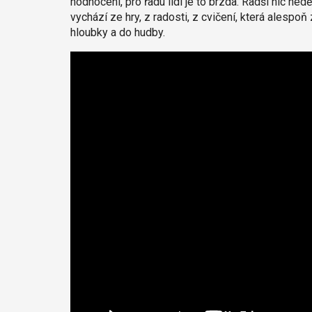
hodnocení, pro řadu lidí je to brzda. Radši nic ne
vychází ze hry, z radosti, z cvičení, která alespoň
hloubky a do hudby.