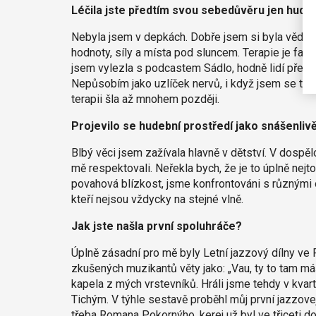
Léčila jste předtím svou sebedůvěru jen hudb
Nebyla jsem v depkách. Dobře jsem si byla vědo
hodnoty, síly a místa pod sluncem. Terapie je fa
jsem vylezla s podcastem Sádlo, hodně lidí překva
Nepůsobím jako uzlíček nervů, i když jsem se tak 
terapii šla až mnohem později.
Projevilo se hudební prostředí jako snášenlivě
Blbý věci jsem zažívala hlavně v dětství. V dospěl
mě respektovali. Neřekla bych, že je to úplně nejto
povahová blízkost, jsme konfrontováni s různými o
kteří nejsou vždycky na stejné vlně.
Jak jste našla první spoluhráče?
Úplně zásadní pro mě byly Letní jazzový dílny ve 
zkušených muzikantů věty jako: „Vau, ty to tam máš
kapela z mých vrstevníků. Hráli jsme tehdy v k
Tichým. V týhle sestavě proběhl můj první jazzovej
třeba Romana Pokornýho, kerej už byl ve třiceti doc