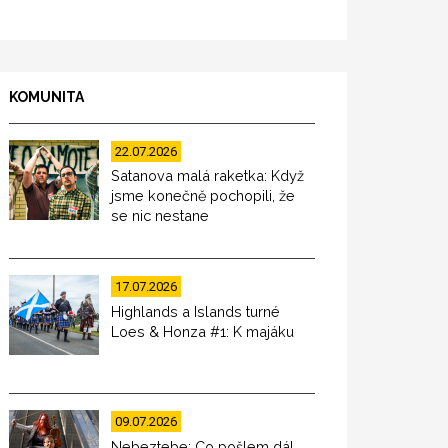
KOMUNITA
22.07.2026
Satanova malá raketka: Když
jsme konečně pochopili, že
se nic nestane
17.07.2026
Highlands a Islands turné
Loes & Honza #1: K majáku
09.07.2026
Nebeztebe: Co pošlem dál