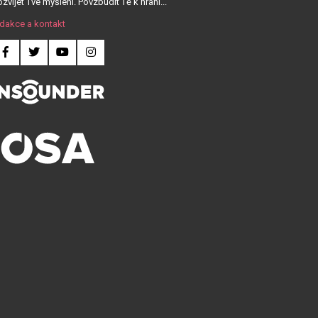
zvíjet Tvé myšlení. Povzbudit Tě k hraní...
dakce a kontakt