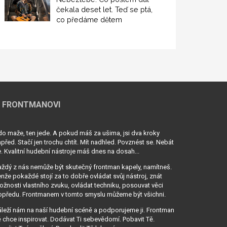
čekala deset let. Teď se ptá,
co předáme dětem
 FRONTMANOVI
o maže, ten jede. A pokud máš za ušima, jsi dva kroky
před. Stačí jen trochu chtít. Mít nadhled. Povznést se. Nebát
. Kvalitní hudební nástroje máš dnes na dosah...
ždý z nás nemůže být skutečný frontman kapely, namítneš.
nže pokaždé stojí za to dobře ovládat svůj nástroj, znát
žnosti vlastního zvuku, ovládat techniku, posouvat věci
opředu. Frontmanem v tomto smyslu můžeme být všichni.
leží nám na naší hudební scéně a podporujeme ji. Frontman
 chce inspirovat. Dodávat Ti sebevědomí. Pobavit Tě.