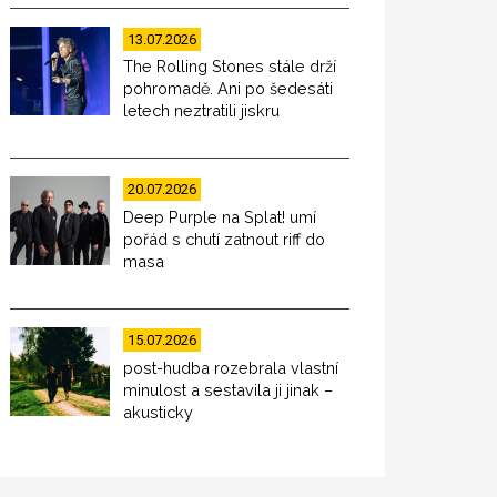
13.07.2026
The Rolling Stones stále drží
pohromadě. Ani po šedesáti
letech neztratili jiskru
20.07.2026
Deep Purple na Splat! umí
pořád s chutí zatnout riff do
masa
15.07.2026
post-hudba rozebrala vlastní
minulost a sestavila ji jinak –
akusticky