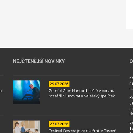
NEJČTENĚJŠÍ NOVINKY
O
Kd
na
29.07.2026
se
al
Zemřel Glen Hansard. Ještě v červnu
rozzářil Slunovrat a Valašský špalíček
Ka
Je
mo
d
Zá
27.07.2026
Tě
Festival Beseda je za dveřmi. V Tasově