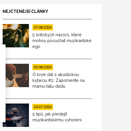
NEJČTENĚJŠÍ ČLÁNKY
07.08.2026
5 kritických názorů, které
mohou pocuchat muzikantské
ego
05.08.2026
O krok dál s akustickou
kytarou #2: Zapomeňte na
mámu-tátu-dědu
24.07.2026
5 tipů, jak předejít
muzikantskému vyhoření