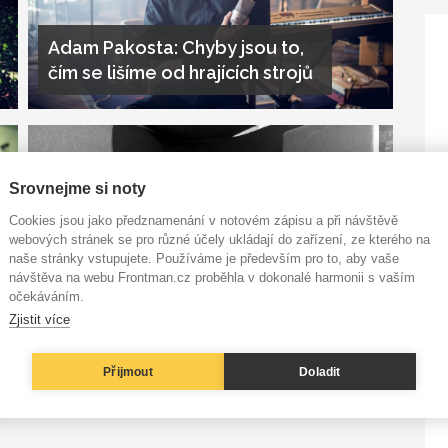
Adam Pakosta: Chyby jsou to,
čím se lišíme od hrajících strojů
Srovnejme si noty
Cookies jsou jako předznamenání v notovém zápisu a při návštěvě
webových stránek se pro různé účely ukládají do zařízení, ze kterého na
naše stránky vstupujete. Používáme je především pro to, aby vaše
návštěva na webu Frontman.cz proběhla v dokonalé harmonii s vaším
očekáváním.
Tomáš Neuwerth: Píseň si o
Zjistit více
zvuk řekne sama
Přijmout
Doladit