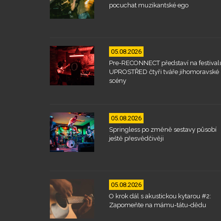
pocuchat muzikantské ego
05.08.2026
Pre-RECONNECT představí na festival
UPROSTŘED čtyři tváře jihomoravské
scény
05.08.2026
Springless po změně sestavy působí
ještě přesvědčivěji
05.08.2026
O krok dál s akustickou kytarou #2:
Zapomeňte na mámu-tátu-dědu