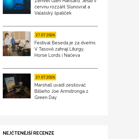
Zemřel Glen Hansard. Ještě v
červnu rozzářil Slunovrat a
Valašský špalíček
27.07.2026
Festival Beseda je za dveřmi.
V Tasově zahrají Liturgy,
Horse Lords i Načeva
21.07.2026
Marshall uvádí zesilovač
Billieho Joe Armstronga z
Green Day
NEJČTENĚJŠÍ RECENZE