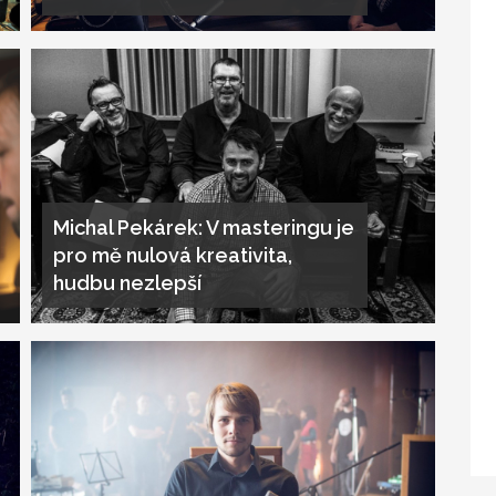
Michal Pekárek: V masteringu je
pro mě nulová kreativita,
hudbu nezlepší