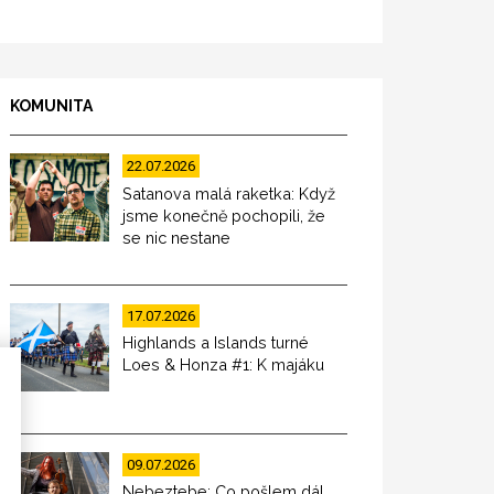
KOMUNITA
22.07.2026
Satanova malá raketka: Když
jsme konečně pochopili, že
se nic nestane
17.07.2026
Highlands a Islands turné
Loes & Honza #1: K majáku
09.07.2026
Nebeztebe: Co pošlem dál