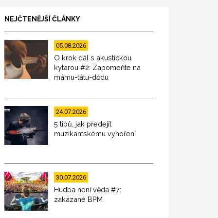
NEJČTENĚJŠÍ ČLÁNKY
05.08.2026
O krok dál s akustickou
kytarou #2: Zapomeňte na
mámu-tátu-dědu
24.07.2026
5 tipů, jak předejít
muzikantskému vyhoření
30.07.2026
Hudba není věda #7:
zakázané BPM