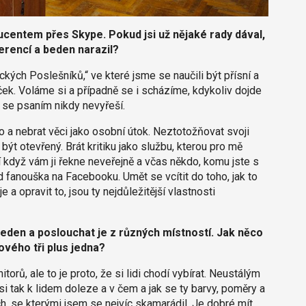
ucentem přes Skype. Pokud jsi už nějaké rady dával,
ferencí a beden narazil?
kých Poslešníků,“ ve které jsme se naučili být přísní a
k. Voláme si a případně se i scházíme, kdykoliv dojde
se psaním nikdy nevyřeší.
ego a nebrat věci jako osobní útok. Neztotožňovat svoji
ýt otevřený. Brát kritiku jako službu, kterou pro mě
ší když vám ji řekne neveřejně a včas někdo, komu jste s
d fanouška na Facebooku. Umět se vcítit do toho, jak to
je a opravit to, jsou ty nejdůležitější vlastnosti
beden a poslouchat je z různých místností. Jak něco
vého tři plus jedna?
ů, ale to je proto, že si lidi chodí vybírat. Neustálým
 tak k lidem doleze a v čem a jak se ty barvy, poměry a
ch, se kterými jsem se nejvíc skamarádil. Je dobré mít