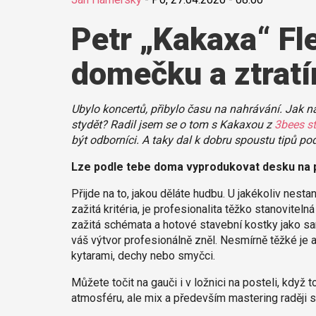
Petr „Kakaxa“ Fl
domečku a ztrat
Ubylo koncertů, přibylo času na nahrávání. Jak 
stydět? Radil jsem se o tom s Kakaxou z
3bees s
být odborníci. A taky dal k dobru spoustu tipů po
Lze podle tebe doma vyprodukovat desku na p
Přijde na to, jakou děláte hudbu. U jakékoliv nesta
zažitá kritéria, je profesionalita těžko stanovite
zažitá schémata a hotové stavební kostky jako sa
váš výtvor profesionálně zněl. Nesmírně těžké je a
kytarami, dechy nebo smyčci.
Můžete točit na gauči i v ložnici na posteli, když 
atmosféru, ale mix a především mastering raději 