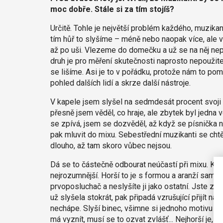
moc dobře. Stále si za tím stojíš?
Určitě. Tohle je největší problém každého, muzikan
tím hůř to slyšíme – méně nebo naopak více, ale 
až po uši. Vlezeme do domečku a už se na něj ne
druh je pro měření skutečnosti naprosto nepoužitel
se lišíme. Asi je to v pořádku, protože nám to pomá
pohled dalších lidí a skrze další nástroje.
V kapele jsem slyšel na sedmdesát procent svoji 
přesně jsem věděl, co hraje, ale zbytek byl jedna
se zpívá, jsem se dozvěděl, až když se písnička n
pak mluvit do mixu. Sebestřední muzikanti se chtějí
dlouho, až tam skoro vůbec nejsou.
Dá se to částečně odbourat neúčastí při mixu. Kap
nejrozumnější. Horší to je s formou a aranží samotn
prvoposluchač a neslyšíte ji jako ostatní. Jste za
už slyšela stokrát, pak připadá vzrušující přijít 
nechápe. Slyší binec, všimne si jednoho motivu a os
má vyznít, musí se to ozvat zvlášť... Nejhorší je, ž