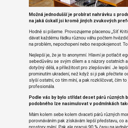
Možná jednodušší je probírat nahrávku s prod
na jaká úskalí jsi kromě jiných zvukových pre
Hodně si píšeme. Provozujeme placenou „Síť Kritic
dávat každému řádku různou váhu počtem hvězdiče
na problém, nepochopení nebo nespokojenost. To 
Nejlepší je, že je to anonymní. Hlavní je potlačit 
sebedůvěru se svým dílem a s názory ostatních a b
dotyčný dělá, a příležitost pro zlepšování. Je lep
prominutím ukradení, než když si ji pak přečtete o
slyší ostatní, co tím míní, a pak rozklíčovat, čím to 
profesionála.
Podle vás by bylo střídat deset párů různých 
podobného lze nasimulovat v podmínkách tako
Mám kolem sebe kolem dvaceti párů různých monitor
porovnáváním pak získávám lepší představu, co asi
prostory mění. Pak ale pracuji 90 % času na jedně