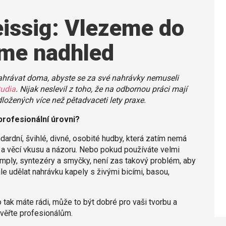
eissig: Vlezeme do
íme nadhled
nahrávat doma, abyste se za své nahrávky nemuseli
tudia
. Nijak neslevil z toho, že na odbornou práci mají
dložených více než pětadvaceti lety praxe.
rofesionální úrovni?
ndardní, švihlé, divné, osobité hudby, která zatím nemá
lná a věcí vkusu a názoru. Nebo pokud používáte velmi
mply, syntezéry a smyčky, není zas takový problém, aby
le udělat nahrávku kapely s živými bicími, basou,
to tak máte rádi, může to být dobré pro vaši tvorbu a
svěřte profesionálům.