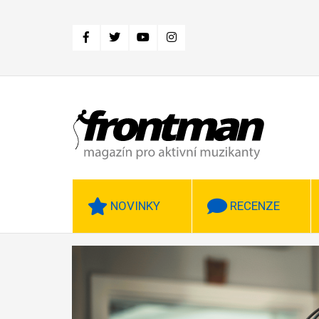
Přejít
k
hlavnímu
obsahu
NOVINKY
RECENZE