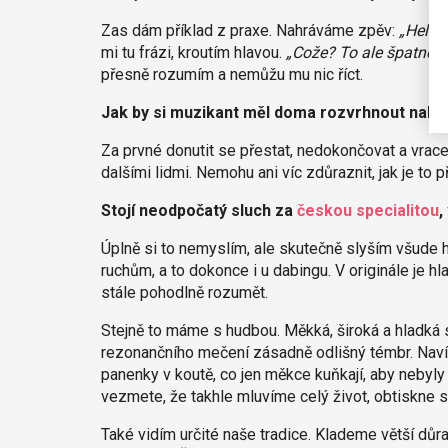
Zas dám příklad z praxe. Nahráváme zpěv:
„Hele ‚
mi tu frázi, kroutím hlavou.
„Cože? To ale špatně v
přesně rozumím a nemůžu mu nic říct.
Jak by si muzikant měl doma rozvrhnout nahrá
Za prvné donutit se přestat, nedokončovat a vrace
dalšími lidmi. Nemohu ani víc zdůraznit, jak je to p
Stojí neodpočatý sluch za
českou specialitou
,
Úplně si to nemyslím, ale skutečně slyším všude h
ruchům, a to dokonce i u dabingu. V originále je h
stále pohodlně rozumět.
Stejně to máme s hudbou. Měkká, široká a hladká
rezonančního mečení zásadně odlišný témbr. Navíc,
panenky v koutě, co jen měkce kuňkají, aby nebyl
vezmete, že takhle mluvíme celý život, obtiskne s
Také vidím určité naše tradice. Klademe větší důr