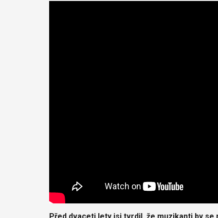
Před dvaceti lety jsi tvrdil, že muzikanti by s