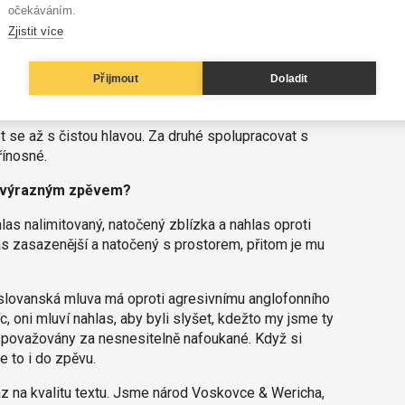
očekáváním.
dyť ti není rozumět. Cožeto tam vlastně zpíváš?“
Řekne
Zjistit více
yslovuješ, milánku!“
Pustíme si to, najednou úplně
Přijmout
Doladit
vání, aby se chránil před autorskou slepotou?
t se až s čistou hlavou. Za druhé spolupracovat s
řínosné.
 výrazným zpěvem?
las nalimitovaný, natočený zblízka a nahlas oproti
las zasazenější a natočený s prostorem, přitom je mu
 slovanská mluva má oproti agresivnímu anglofonního
 oni mluví nahlas, aby byli slyšet, kdežto my jsme ty
y považovány za nesnesitelně nafoukané. Když si
e to i do zpěvu.
az na kvalitu textu. Jsme národ Voskovce & Wericha,