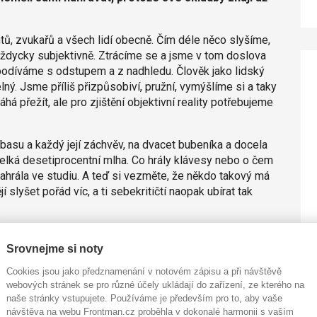
tů, zvukařů a všech lidí obecně. Čím déle něco slyšíme,
vždycky subjektivně. Ztrácíme se a jsme v tom doslova
podíváme s odstupem a z nadhledu. Člověk jako lidský
ný. Jsme příliš přizpůsobiví, pružní, vymýšlíme si a taky
há přežít, ale pro zjištění objektivní reality potřebujeme
basu a každý její záchvěv, na dvacet bubeníka a docela
 velká desetiprocentní mlha. Co hrály klávesy nebo o čem
ahrála ve studiu. A teď si vezměte, že někdo takový má
 slyšet pořád víc, a ti sebekritičtí naopak ubírat tak
elu zastupuje kapelník, producent nebo prostě ten
Srovnejme si noty
é skladby. Jakmile jste ji slyšeli, už nejste
svěceni a opět ztrácíte soudnost. A kapele, která skladbu
Cookies jsou jako předznamenání v notovém zápisu a při návštěvě
najednou se čtyřmi různými motivy. Jenže prvoposluchač
webových stránek se pro různé účely ukládají do zařízení, ze kterého na
tatní ignoruje. Kolikrát jsem kapely prosil, že když to
naše stránky vstupujete. Používáme je především pro to, aby vaše
e vám nikdy neuvěří.
návštěva na webu Frontman.cz proběhla v dokonalé harmonii s vaším