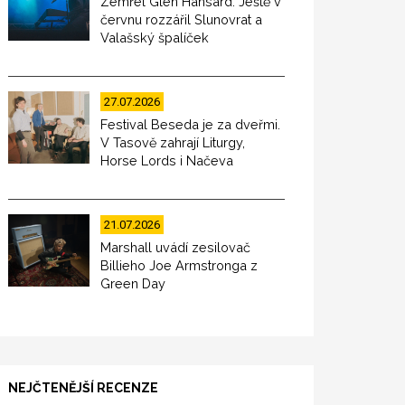
Zemřel Glen Hansard. Ještě v
červnu rozzářil Slunovrat a
Valašský špalíček
27.07.2026
Festival Beseda je za dveřmi.
V Tasově zahrají Liturgy,
Horse Lords i Načeva
21.07.2026
Marshall uvádí zesilovač
Billieho Joe Armstronga z
Green Day
NEJČTENĚJŠÍ RECENZE