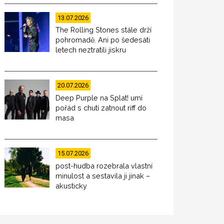
13.07.2026
The Rolling Stones stále drží
pohromadě. Ani po šedesáti
letech neztratili jiskru
20.07.2026
Deep Purple na Splat! umí
pořád s chutí zatnout riff do
masa
15.07.2026
post-hudba rozebrala vlastní
minulost a sestavila ji jinak –
akusticky