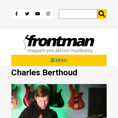
Přejít
k
hlavnímu
obsahu
MENU
Charles Berthoud