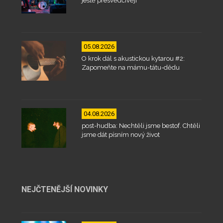
ještě přesvědčivěji
05.08.2026
O krok dál s akustickou kytarou #2:
Zapomeňte na mámu-tátu-dědu
04.08.2026
post-hudba: Nechtěli jsme bestof. Chtěli
jsme dát písním nový život
NEJČTENĚJŠÍ NOVINKY