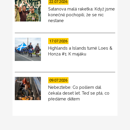
22.07.2026
Satanova malá raketka: Když jsme
konečně pochopili, že se nic
nestane
17.07.2026
Highlands a Islands turné Loes &
Honza #1: K majáku
09.07.2026
Nebeztebe: Co pošlem dál
čekala deset let. Teď se ptá, co
předáme dětem