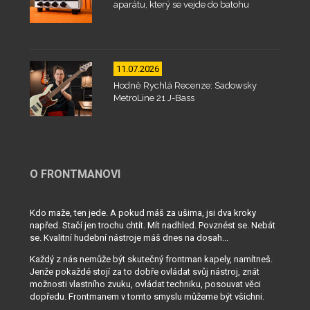
aparátu, který se vejde do batohu
11.07.2026
Hodně Rychlá Recenze: Sadowsky
MetroLine 21 J-Bass
O FRONTMANOVI
Kdo maže, ten jede. A pokud máš za ušima, jsi dva kroky
napřed. Stačí jen trochu chtít. Mít nadhled. Povznést se. Nebát
se. Kvalitní hudební nástroje máš dnes na dosah...
Každý z nás nemůže být skutečný frontman kapely, namítneš.
Jenže pokaždé stojí za to dobře ovládat svůj nástroj, znát
možnosti vlastního zvuku, ovládat techniku, posouvat věci
dopředu. Frontmanem v tomto smyslu můžeme být všichni.