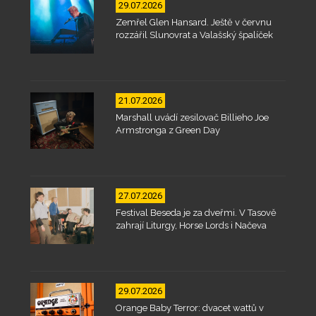
29.07.2026
Zemřel Glen Hansard. Ještě v červnu
rozzářil Slunovrat a Valašský špalíček
21.07.2026
Marshall uvádí zesilovač Billieho Joe
Armstronga z Green Day
27.07.2026
Festival Beseda je za dveřmi. V Tasově
zahrají Liturgy, Horse Lords i Načeva
29.07.2026
Orange Baby Terror: dvacet wattů v