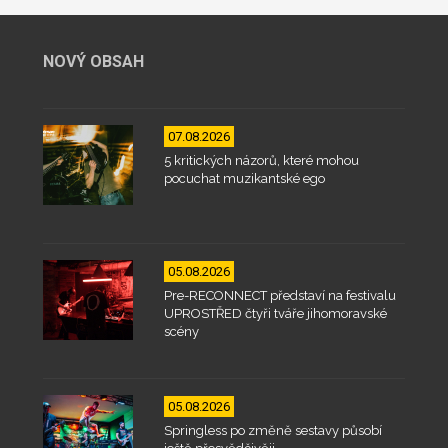
NOVÝ OBSAH
07.08.2026
5 kritických názorů, které mohou
pocuchat muzikantské ego
05.08.2026
Pre-RECONNECT představí na festivalu
UPROSTŘED čtyři tváře jihomoravské
scény
05.08.2026
Springless po změně sestavy působí