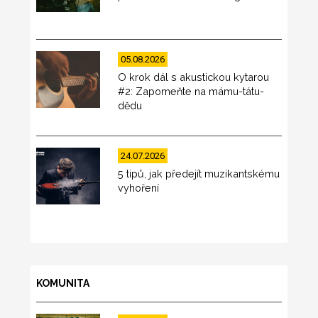
05.08.2026
O krok dál s akustickou kytarou
#2: Zapomeňte na mámu-tátu-
dědu
24.07.2026
5 tipů, jak předejít muzikantskému
vyhoření
KOMUNITA