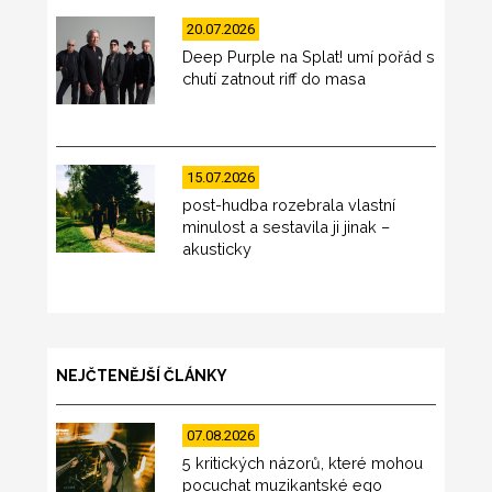
20.07.2026
Deep Purple na Splat! umí pořád s
chutí zatnout riff do masa
15.07.2026
post-hudba rozebrala vlastní
minulost a sestavila ji jinak –
akusticky
NEJČTENĚJŠÍ ČLÁNKY
07.08.2026
5 kritických názorů, které mohou
pocuchat muzikantské ego