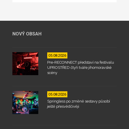
NOVÝ OBSAH
05.08.2026
Pre-RECONNECT představí na festivalu
UPROSTŘED čtyři tváře jihomoravské
scény
05.08.2026
Springless po změně sestavy působí
ještě přesvědčivěji