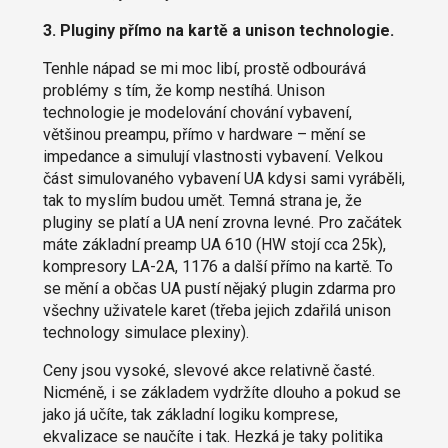
3. Pluginy přímo na kartě a unison technologie.
Tenhle nápad se mi moc libí, prostě odbourává
problémy s tím, že komp nestíhá. Unison
technologie je modelování chování vybavení,
většinou preampu, přímo v hardware – mění se
impedance a simulují vlastnosti vybavení. Velkou
část simulovaného vybavení UA kdysi sami vyráběli,
tak to myslím budou umět. Temná strana je, že
pluginy se platí a UA není zrovna levné. Pro začátek
máte základní preamp UA 610 (HW stojí cca 25k),
kompresory LA-2A, 1176 a další přímo na kartě. To
se mění a občas UA pustí nějaký plugin zdarma pro
všechny uživatele karet (třeba jejich zdařilá unison
technology simulace plexiny).
Ceny jsou vysoké, slevové akce relativně časté.
Nicméně, i se základem vydržíte dlouho a pokud se
jako já učíte, tak základní logiku komprese,
ekvalizace se naučíte i tak. Hezká je taky politika