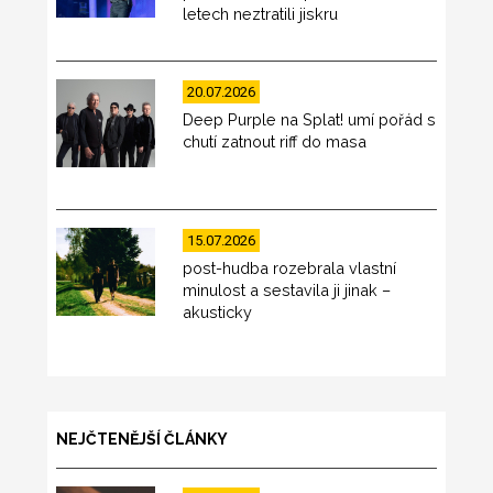
letech neztratili jiskru
20.07.2026
Deep Purple na Splat! umí pořád s
chutí zatnout riff do masa
15.07.2026
post-hudba rozebrala vlastní
minulost a sestavila ji jinak –
akusticky
NEJČTENĚJŠÍ ČLÁNKY