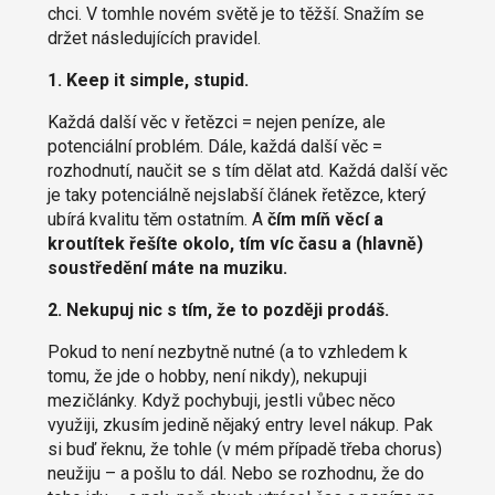
chci. V tomhle novém světě je to těžší. Snažím se
držet následujících pravidel.
1. Keep it simple, stupid.
Každá další věc v řetězci = nejen peníze, ale
potenciální problém. Dále, každá další věc =
rozhodnutí, naučit se s tím dělat atd. Každá další věc
je taky potenciálně nejslabší článek řetězce, který
ubírá kvalitu těm ostatním. A
čím míň věcí a
kroutítek řešíte okolo, tím víc času a (hlavně)
soustředění máte na muziku.
2. Nekupuj nic s tím, že to později prodáš.
Pokud to není nezbytně nutné (a to vzhledem k
tomu, že jde o hobby, není nikdy), nekupuji
mezičlánky. Když pochybuji, jestli vůbec něco
využiji, zkusím jedině nějaký entry level nákup. Pak
si buď řeknu, že tohle (v mém případě třeba chorus)
neužiju – a pošlu to dál. Nebo se rozhodnu, že do