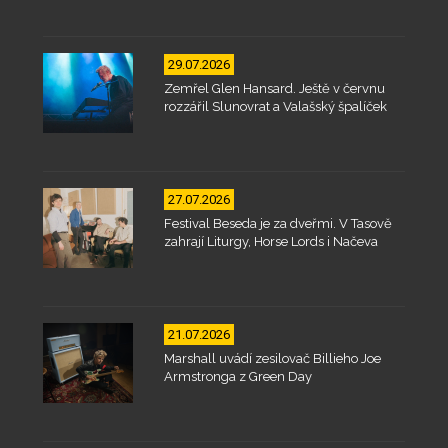
29.07.2026
Zemřel Glen Hansard. Ještě v červnu
rozzářil Slunovrat a Valašský špalíček
27.07.2026
Festival Beseda je za dveřmi. V Tasově
zahrají Liturgy, Horse Lords i Načeva
21.07.2026
Marshall uvádí zesilovač Billieho Joe
Armstronga z Green Day