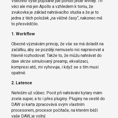
Všechno výše popsané jde pořídit jinde levněji. Tři
věci ale má jen Apollo a vzhledem k tomu, že
zvukovka je základ nahrávacího studia a že je to
jedna z těch položek „na věčné časy“, nakonec mě
to přesvědčilo.
1. Workflow
Obecně význávám princip, že vše se má doladit na
začátku, aby se později nemuselo nic napravovat a
hlavně rozhodovat. Takže to, že můžu nahrávat do
daw skrze simulovaný preamp, ekvalizaci,
kompresi atd., mi vyhovuje, i když se s tím musí
opatrně.
2. Latence
Neřeším už vůbec. Pocit při nahrávání kytary mám
zcela super, a to i přes pluginy. Pluginy na cestě do
DAW si karta zpracovává svým vlastním
procesorem, procesor počítače, na kterém běží
vaše DAW, je volný.