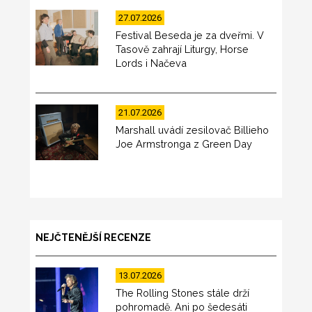
27.07.2026
Festival Beseda je za dveřmi. V
Tasově zahrají Liturgy, Horse
Lords i Načeva
21.07.2026
Marshall uvádí zesilovač Billieho
Joe Armstronga z Green Day
NEJČTENĚJŠÍ RECENZE
13.07.2026
The Rolling Stones stále drží
pohromadě. Ani po šedesáti