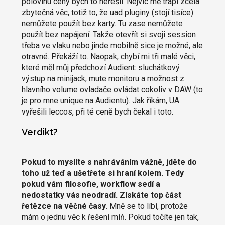
polovinu ceny bych to neřešil. Nejvíc mě trápí zcela
zbytečná věc, totiž to, že uad pluginy (stojí tisíce)
nemůžete použít bez karty. Tu zase nemůžete
použít bez napájení. Takže otevřít si svoji session
třeba ve vlaku nebo jinde mobilně sice je možné, ale
otravné. Překáží to. Naopak, chybí mi tři malé věci,
které měl můj předchozí Audient: sluchátkový
výstup na minijack, mute monitoru a možnost z
hlavního volume ovladače ovládat cokoliv v DAW (to
je pro mne unique na Audientu). Jak říkám, UA
vyřešili leccos, při té ceně bych čekal i toto.
Verdikt?
Pokud to myslíte s nahráváním vážně, jděte do
toho už teď a ušetřete si hraní kolem. Tedy
pokud vám filosofie, workflow sedí a
nedostatky vás neodradí. Získáte top část
řetězce na věčné časy.
Mně se to líbí, protože
mám o jednu věc k řešení míň. Pokud točíte jen tak,