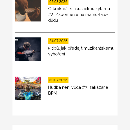
05.08.2026
O krok dál s akustickou kytarou
#2: Zapomeňte na mámu-tátu-
dědu
24.07.2026
5 tipů, jak předejít muzikantskému
vyhoření
30.07.2026
Hudba není věda #7: zakázané
BPM