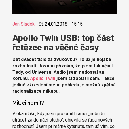
Jan Sládek
-
St, 24.01.2018 - 15:15
Apollo Twin USB: top část
řetězce na věčné časy
Dát dvacet tisíc za zvukovku? To už je nějaké
rozhodnutí. Rovnou přiznám, že jsem tak učinil.
Tedy, od Universal Audio jsem nedostal ani
korunu.
Apollo Twin
jsem si zaplatil sám. Takže
jediné zkreslení mého pohledu je možná zpětná
racionalizace nákupu.
Mít, či nemít?
V okamžiku, kdy jsem prolomil hranici „nebudu
utrácet za domácí studio“, objevila se řada nových
rozhodnutí. Jsem primárně kytarista, tam už vím, co