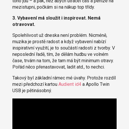
toho jdu – a pak, než abych utrácel čas a peníze na
mezistupni, počkám si na nákup top třídy.
3. Vybavení má sloužit i inspirovat. Nemá
otravovat.
Spolehlivost už dneska není problém. Nicméně,
muzika je prostě radost a když vybavení nabízí
inspirativní využití, je to součástí radosti z tvorby. V
neposlední řadě, tím, že dělám hudbu ve volném
čase, trvám na tom, že tam má být minimum otravy.
Pořád něco přenastavovat, ladit atd., to nechci.
Takový byl základní rámec mé úvahy. Protože rozdíl
mezi předchozí kartou
Audient id4
a Apollo Twin
USB je pětinásobný.