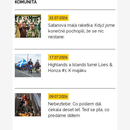
KOMUNITA
22.07.2026
Satanova malá raketka: Když jsme
konečně pochopili, že se nic
nestane
17.07.2026
Highlands a Islands turné Loes &
Honza #1: K majáku
09.07.2026
Nebeztebe: Co pošlem dál
čekala deset let. Teď se ptá, co
předáme dětem