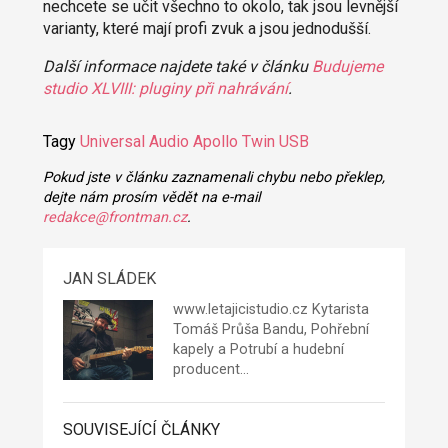
nechcete se učit všechno to okolo, tak jsou levnější
varianty, které mají profi zvuk a jsou jednodušší.
Další informace najdete také v článku
Budujeme
studio XLVIII: pluginy při nahrávání
.
Tagy
Universal Audio
Apollo Twin USB
Pokud jste v článku zaznamenali chybu nebo překlep,
dejte nám prosím vědět na e-mail
redakce@frontman.cz
.
JAN SLÁDEK
www.letajicistudio.cz
Kytarista
Tomáš
Průša Bandu,
Pohřební
kapely
a
Potrubí
a hudební
producent…
SOUVISEJÍCÍ ČLÁNKY