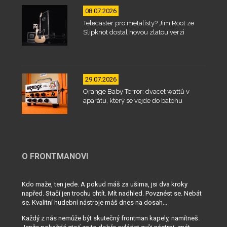
08.07.2026
Telecaster pro metalisty? Jim Root ze
Slipknot dostal novou zlatou verzi
29.07.2026
Orange Baby Terror: dvacet wattů v
aparátu, který se vejde do batohu
O FRONTMANOVI
Kdo maže, ten jede. A pokud máš za ušima, jsi dva kroky
napřed. Stačí jen trochu chtít. Mít nadhled. Povznést se. Nebát
se. Kvalitní hudební nástroje máš dnes na dosah...
Každý z nás nemůže být skutečný frontman kapely, namítneš.