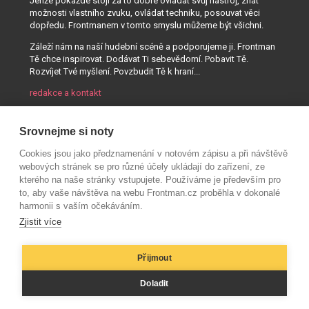
Jenže pokaždé stojí za to dobře ovládat svůj nástroj, znát
možnosti vlastního zvuku, ovládat techniku, posouvat věci
dopředu. Frontmanem v tomto smyslu můžeme být všichni.
Záleží nám na naší hudební scéně a podporujeme ji. Frontman
Tě chce inspirovat. Dodávat Ti sebevědomí. Pobavit Tě.
Rozvíjet Tvé myšlení. Povzbudit Tě k hraní...
redakce a kontakt
Srovnejme si noty
Cookies jsou jako předznamenání v notovém zápisu a při návštěvě
webových stránek se pro různé účely ukládají do zařízení, ze
kterého na naše stránky vstupujete. Používáme je především pro
to, aby vaše návštěva na webu Frontman.cz proběhla v dokonalé
harmonii s vaším očekáváním.
Zjistit více
Přijmout
© AUDIO PARTNER s.r.o.
Doladit