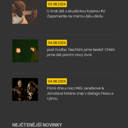
05.08.2026
O krok dál s akustickou kytarou #2:
Zapomeňte na mámu-tátu-dědu
04.08.2026
post-hudba: Nechtěli jsme bestof. Chtěli
jsme dát písním nový život
04.08.2026
Písně dne a noci Milli Janatkové &
Jaroslava Kořána zrají v dialogu hlasu a
rytmu
NEJČTENĚJŠÍ NOVINKY