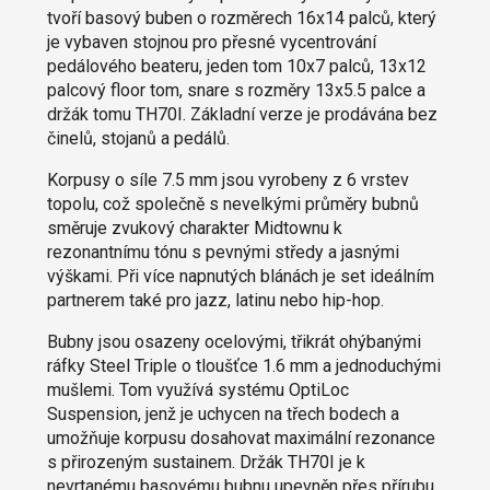
tvoří basový buben o rozměrech 16x14 palců, který
je vybaven stojnou pro přesné vycentrování
pedálového beateru, jeden tom 10x7 palců, 13x12
palcový floor tom, snare s rozměry 13x5.5 palce a
držák tomu TH70I. Základní verze je prodávána bez
činelů, stojanů a pedálů.
Korpusy o síle 7.5 mm jsou vyrobeny z 6 vrstev
topolu, což společně s nevelkými průměry bubnů
směruje zvukový charakter Midtownu k
rezonantnímu tónu s pevnými středy a jasnými
výškami. Při více napnutých blánách je set ideálním
partnerem také pro jazz, latinu nebo hip-hop.
Bubny jsou osazeny ocelovými, třikrát ohýbanými
ráfky Steel Triple o tloušťce 1.6 mm a jednoduchými
mušlemi. Tom využívá systému OptiLoc
Suspension, jenž je uchycen na třech bodech a
umožňuje korpusu dosahovat maximální rezonance
s přirozeným sustainem. Držák TH70I je k
nevrtanému basovému bubnu upevněn přes přírubu.