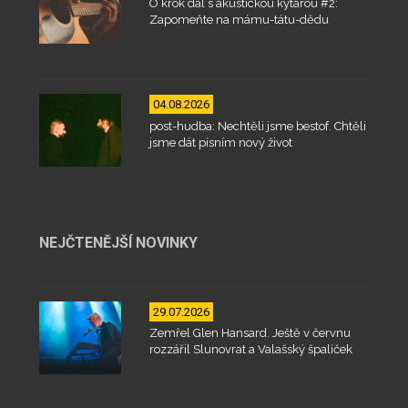
O krok dál s akustickou kytarou #2:
Zapomeňte na mámu-tátu-dědu
04.08.2026
post-hudba: Nechtěli jsme bestof. Chtěli
jsme dát písním nový život
NEJČTENĚJŠÍ NOVINKY
29.07.2026
Zemřel Glen Hansard. Ještě v červnu
rozzářil Slunovrat a Valašský špalíček