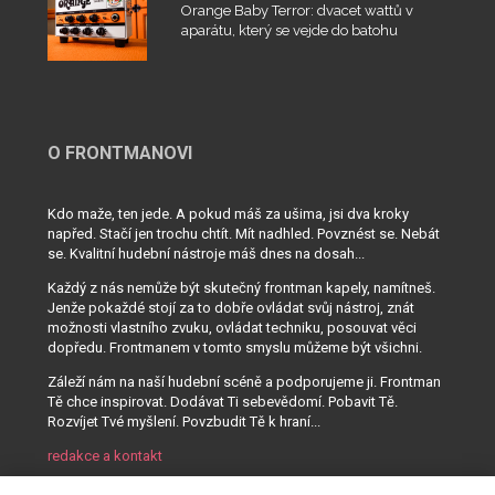
Orange Baby Terror: dvacet wattů v
aparátu, který se vejde do batohu
O FRONTMANOVI
Kdo maže, ten jede. A pokud máš za ušima, jsi dva kroky
napřed. Stačí jen trochu chtít. Mít nadhled. Povznést se. Nebát
se. Kvalitní hudební nástroje máš dnes na dosah...
Každý z nás nemůže být skutečný frontman kapely, namítneš.
Jenže pokaždé stojí za to dobře ovládat svůj nástroj, znát
možnosti vlastního zvuku, ovládat techniku, posouvat věci
dopředu. Frontmanem v tomto smyslu můžeme být všichni.
Záleží nám na naší hudební scéně a podporujeme ji. Frontman
Tě chce inspirovat. Dodávat Ti sebevědomí. Pobavit Tě.
Rozvíjet Tvé myšlení. Povzbudit Tě k hraní...
redakce a kontakt