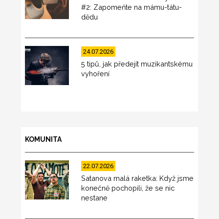
#2: Zapomeňte na mámu-tátu-
dědu
24.07.2026
5 tipů, jak předejít muzikantskému
vyhoření
KOMUNITA
22.07.2026
Satanova malá raketka: Když jsme
konečně pochopili, že se nic
nestane