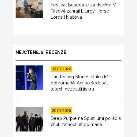
Festival Beseda je za dveřmi. V
Tasově zahrají Liturgy, Horse
Lords i Načeva
NEJČTENĚJŠÍ RECENZE
13.07.2026
The Rolling Stones stále drží
pohromadě. Ani po šedesáti
letech neztratili jiskru
20.07.2026
Deep Purple na Splat! umí pořád s
chutí zatnout riff do masa