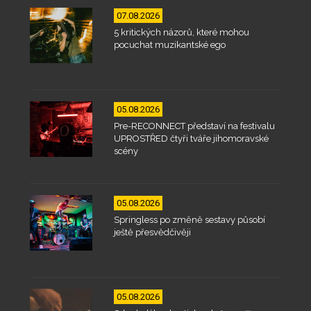
07.08.2026
5 kritických názorů, které mohou
pocuchat muzikantské ego
05.08.2026
Pre-RECONNECT představí na festivalu
UPROSTŘED čtyři tváře jihomoravské
scény
05.08.2026
Springless po změně sestavy působí
ještě přesvědčivěji
05.08.2026