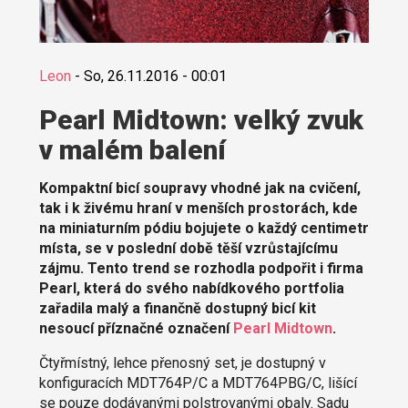
Leon
-
So, 26.11.2016 - 00:01
Pearl Midtown: velký zvuk
v malém balení
Kompaktní bicí soupravy vhodné jak na cvičení,
tak i k živému hraní v menších prostorách, kde
na miniaturním pódiu bojujete o každý centimetr
místa, se v poslední době těší vzrůstajícímu
zájmu. Tento trend se rozhodla podpořit i firma
Pearl, která do svého nabídkového portfolia
zařadila malý a finančně dostupný bicí kit
nesoucí příznačné označení
Pearl Midtown
.
Čtyřmístný, lehce přenosný set, je dostupný v
konfiguracích MDT764P/C a MDT764PBG/C, lišící
se pouze dodávanými polstrovanými obaly. Sadu