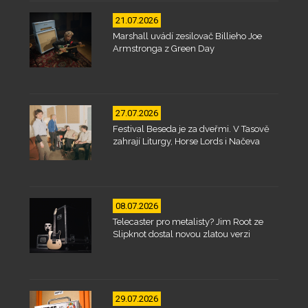
21.07.2026
Marshall uvádí zesilovač Billieho Joe
Armstronga z Green Day
27.07.2026
Festival Beseda je za dveřmi. V Tasově
zahrají Liturgy, Horse Lords i Načeva
08.07.2026
Telecaster pro metalisty? Jim Root ze
Slipknot dostal novou zlatou verzi
29.07.2026