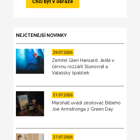
NEJČTENĚJŠÍ NOVINKY
29.07.2026
Zemřel Glen Hansard. Ještě v
červnu rozzářil Slunovrat a
Valašský špalíček
21.07.2026
Marshall uvádí zesilovač Billieho
Joe Armstronga z Green Day
27.07.2026