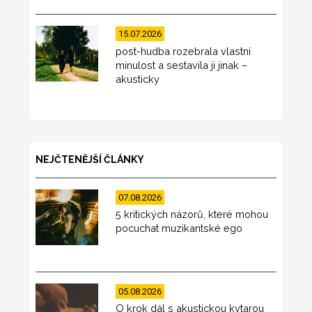
15.07.2026
post-hudba rozebrala vlastní
minulost a sestavila ji jinak –
akusticky
NEJČTENĚJŠÍ ČLÁNKY
07.08.2026
5 kritických názorů, které mohou
pocuchat muzikantské ego
05.08.2026
O krok dál s akustickou kytarou