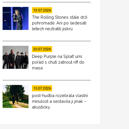
13.07.2026
The Rolling Stones stále drží
pohromadě. Ani po šedesáti
letech neztratili jiskru
20.07.2026
Deep Purple na Splat! umí
pořád s chutí zatnout riff do
masa
15.07.2026
post-hudba rozebrala vlastní
minulost a sestavila ji jinak –
akusticky