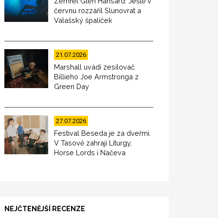
Zemřel Glen Hansard. Ještě v
červnu rozzářil Slunovrat a
Valašský špalíček
21.07.2026
Marshall uvádí zesilovač
Billieho Joe Armstronga z
Green Day
27.07.2026
Festival Beseda je za dveřmi.
V Tasově zahrají Liturgy,
Horse Lords i Načeva
NEJČTENĚJŠÍ RECENZE