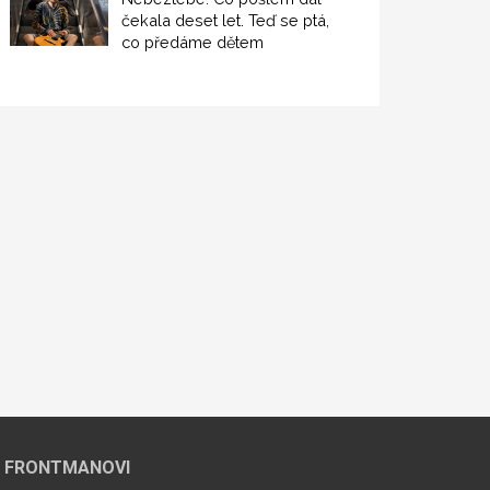
čekala deset let. Teď se ptá,
co předáme dětem
 FRONTMANOVI