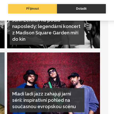
Přijmout
Doladit
John Lennon na pódiu
naposledy: legendární koncert
z Madison Square Garden míří
do kin
Mladí ladí jazz zahajují jarní
sérii: inspirativní pohled na
současnou evropskou scénu