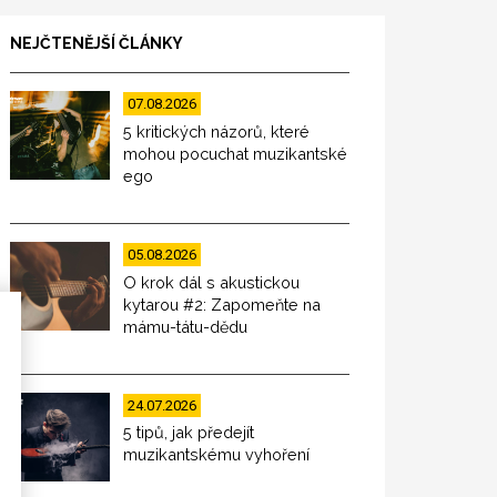
NEJČTENĚJŠÍ ČLÁNKY
07.08.2026
5 kritických názorů, které
mohou pocuchat muzikantské
ego
05.08.2026
O krok dál s akustickou
kytarou #2: Zapomeňte na
mámu-tátu-dědu
24.07.2026
5 tipů, jak předejít
muzikantskému vyhoření