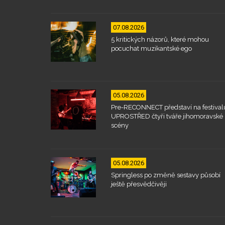
07.08.2026
5 kritických názorů, které mohou
pocuchat muzikantské ego
05.08.2026
Pre-RECONNECT představí na festival
UPROSTŘED čtyři tváře jihomoravské
scény
05.08.2026
Springless po změně sestavy působí
ještě přesvědčivěji