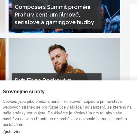
Composers Summit promění
Prahu v centrum filmové,
seriálové a gamingové hudby
Dub FX na Rockovém
Slunovratu: návrat festivalu,
Srovnejme si noty
který sází na silná jména i nové
Cookies jsou jako předznamenání v notovém zápisu a při návštěvě
objevy
webových stránek se pro různé účely ukládají do zařízení, ze kterého na
naše stránky vstupujete. Používáme je především pro to, aby vaše
návštěva na webu Frontman.cz proběhla v dokonalé harmonii s vaším
očekáváním.
Zjistit více