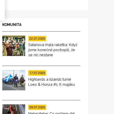
KOMUNITA
22.07.2026
Satanova malá raketka: Když
jsme konečně pochopili, že
se nic nestane
17.07.2026
Highlands a Islands turné
Loes & Honza #1: K majáku
09.07.2026
Nebeztebe: Co pošlem dál