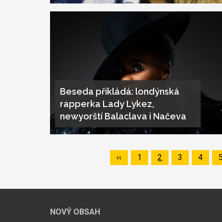
Beseda přikládá: londýnská
rapperka Lady Lykez,
newyorští Balaclava i Načeva
Předchozí
‹‹
Page
1
Page
2
Page
3
Page
4
Pagination
stránka
NOVÝ OBSAH