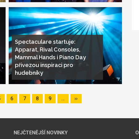
Spectaculare startuje:
Apparat, Rival Consoles,
Mammal Hands i Piano Day
přivezou inspiraci pro
hudebníky
Page
5
Page
6
Page
7
Page
8
Page
9
…
Následující
››
stránka
NEJČTENĚJŠÍ NOVINKY
O