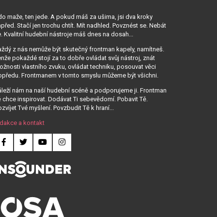
o maže, ten jede. A pokud máš za ušima, jsi dva kroky
před. Stačí jen trochu chtít. Mít nadhled. Povznést se. Nebát
. Kvalitní hudební nástroje máš dnes na dosah...
ždý z nás nemůže být skutečný frontman kapely, namítneš.
nže pokaždé stojí za to dobře ovládat svůj nástroj, znát
žnosti vlastního zvuku, ovládat techniku, posouvat věci
opředu. Frontmanem v tomto smyslu můžeme být všichni.
leží nám na naší hudební scéně a podporujeme ji. Frontman
 chce inspirovat. Dodávat Ti sebevědomí. Pobavit Tě.
zvíjet Tvé myšlení. Povzbudit Tě k hraní...
dakce a kontakt