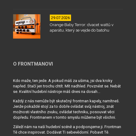
29.07.2026
Orange Baby Terror: dvacet wattů v
aparátu, který se vejde do batohu
O FRONTMANOVI
Kdo maže, ten jede. A pokud máš za ušima, jsi dva kroky
napřed. Stačí jen trochu chtít. Mít nadhled. Povznést se. Nebát
se. Kvalitní hudební nástroje máš dnes na dosah...
Každý z nás nemůže být skutečný frontman kapely, namítneš.
Jenže pokaždé stojí za to dobře ovládat svůj nástroj, znát
možnosti vlastního zvuku, ovládat techniku, posouvat věci
dopředu. Frontmanem v tomto smyslu můžeme být všichni.
Záleží nám na naší hudební scéně a podporujeme ji. Frontman
Tě chce inspirovat. Dodávat Ti sebevědomí. Pobavit Tě.