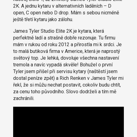
2K. A jednu kytaru v alternativních laděních – D
open, C open nebo D drop. Mám s sebou nicméně
ještě třetí kytaru jako zálohu.
James Tyler Studio Elite 2K je kytara, která
perfektně ladí a strašně dobře rezonuje. Tu firmu
mám v rukou od roku 2012 a přirostla mi k srdci. Je
to malá butiková firma v Americe, která je naprostý
světový top. Je lehká, dovoluje všechna nastavení
tremola a navíc vypadá skvěle! Bohužel o první
Tyler jsem přišel při servisu kytary (naštěstí jsem
dostal peníze zpět) a Rich Renken v James Tyler mi
řekl, že si můžu nechat postavit, cokoliv budu chtít,
za cenu toho původního. Slovo dodrželi a tím mě
zachránili.