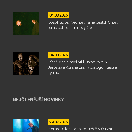
04.08.2026
post-hudba: Nechtěli jsme bestof. Chtěli
jsme dát písním nový život
04.08.2026
Písně dne a noci Milli Janatkové &
Jaroslava Kořána zrají v dialogu hlasu a
rytmu
NEJČTENĚJŠÍ NOVINKY
29.07.2026
Zemřel Glen Hansard. Ještě v červnu