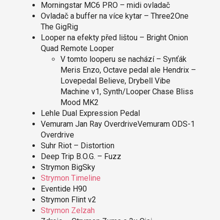
Morningstar MC6 PRO – midi ovladač
Ovladač a buffer na více kytar – Three2One
The GigRig
Looper na efekty před lištou – Bright Onion
Quad Remote Looper
V tomto looperu se nachází – Synťák
Meris Enzo, Octave pedal ale Hendrix –
Lovepedal Believe, Drybell Vibe
Machine v1, Synth/Looper Chase Bliss
Mood MK2
Lehle Dual Expression Pedal
Vemuram Jan Ray OverdriveVemuram ODS-1
Overdrive
Suhr Riot – Distortion
Deep Trip B.O.G. – Fuzz
Strymon BigSky
Strymon Timeline
Eventide H90
Strymon Flint v2
Strymon Zelzah