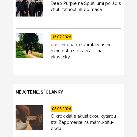
Deep Purple na Splat! umí pořád s
chutí zatnout riff do masa
15.07.2026
post-hudba rozebrala vlastní
minulost a sestavila ji jinak –
akusticky
NEJČTENĚJŠÍ ČLÁNKY
05.08.2026
O krok dál s akustickou kytarou
#2: Zapomeňte na mámu-tátu-
dědu