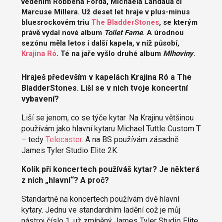
vedením Robbena Forda, Michaela Landaua či
Marcuse Millera. Už deset let hraje v plus-minus
bluesrockovém triu
The BladderStones
, se kterým
právě vydal nové album
Toilet Fame
. A úrodnou
sezónu měla letos i další kapela, v níž působí,
Krajina Ró
. Té na jaře vyšlo druhé album
Mlhoviny
.
Hraješ především v kapelách Krajina Ró a The
BladderStones. Liší se v nich tvoje koncertní
vybavení?
Liší se jenom, co se týče kytar. Na Krajinu většinou
používám jako hlavní kytaru Michael Tuttle Custom T
– tedy
Telecaster
. A na BS používám zásadně
James Tyler Studio Elite 2K.
Kolik při koncertech používáš kytar? Je některá
z nich „hlavní“? A proč?
Standartně na koncertech používám dvě hlavní
kytary. Jednu ve standardním ladění což je můj
nástroj číslo 1, už zmíněný James Tyler Studio Elite