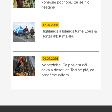
konečně pochopili, že se nic
nestane
17.07.2026
Highlands a Islands turné Loes &
Honza #1: K majáku
09.07.2026
Nebeztebe: Co pošlem dál
čekala deset let. Teď se ptá, co
předáme dětem