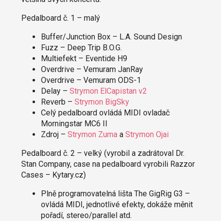
Pedalboard č. 1 – malý
Buffer/Junction Box – L.A. Sound Design
Fuzz – Deep Trip B.O.G.
Multiefekt – Eventide H9
Overdrive – Vemuram JanRay
Overdrive – Vemuram ODS-1
Delay –
Strymon ElCapistan v2
Reverb –
Strymon BigSky
Celý pedalboard ovládá MIDI ovladač
Morningstar MC6 II
Zdroj –
Strymon Zuma
a
Strymon Ojai
Pedalboard č. 2 – velký (vyrobil a zadrátoval Dr.
Stan Company, case na pedalboard vyrobili Razzor
Cases – Kytary.cz)
Plně programovatelná lišta The GigRig G3 –
ovládá MIDI, jednotlivé efekty, dokáže měnit
pořadí, stereo/parallel atd.