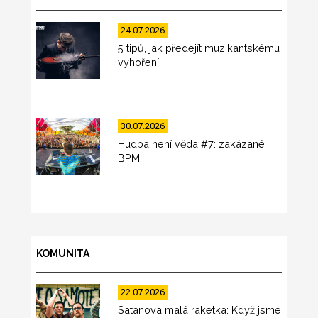
24.07.2026
5 tipů, jak předejít muzikantskému
vyhoření
30.07.2026
Hudba není věda #7: zakázané
BPM
KOMUNITA
22.07.2026
Satanova malá raketka: Když jsme