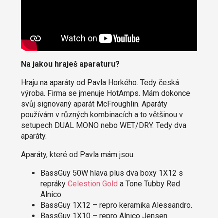
Na jakou hraješ aparaturu?
Hraju na aparáty od Pavla Horkého. Tedy česká
výroba. Firma se jmenuje HotAmps. Mám dokonce
svůj signovaný aparát McFroughlin. Aparáty
používám v různých kombinacích a to většinou v
setupech DUAL MONO nebo WET/DRY. Tedy dva
aparáty.
Aparáty, které od Pavla mám jsou:
BassGuy 50W hlava plus dva boxy 1X12 s
repráky
Celestion Gold
a Tone Tubby Red
Alnico
BassGuy 1X12 – repro keramika Alessandro.
BassGuy 1X10 – repro Alnico Jensen