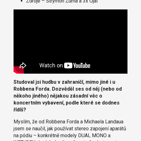
Zdroje – Strymon Zuma a 3x Ojai
Studoval jsi hudbu v zahraničí, mimo jiné i u
Robbena Forda. Dozvěděl ses od něj (nebo od
někoho jiného) nějakou zásadní věc o
koncertním vybavení, podle které se dodnes
řídíš?
Myslím, že od Robbena Forda a Michaela Landaua
jsem se naučil, jak používat stereo zapojení aparátů
na pódiu – konkrétně modely DUAL MONO a