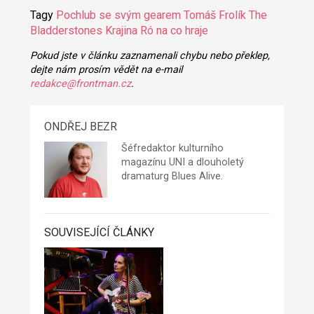
Tagy
Pochlub se svým gearem
Tomáš Frolík
The
Bladderstones
Krajina Ró
na co hraje
Pokud jste v článku zaznamenali chybu nebo překlep,
dejte nám prosím vědět na e-mail
redakce@frontman.cz
.
ONDŘEJ BEZR
Šéfredaktor kulturního
magazínu UNI a dlouholetý
dramaturg Blues Alive.
SOUVISEJÍCÍ ČLÁNKY