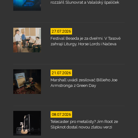
rozzářil Slunovrat a Valašský špalíček
27.07.2026
Festival Beseda je za dveřmi. V Tasově
zahrají Liturgy, Horse Lords i Načeva
21.07.2026
Marshall uvádí zesilovač Billieho Joe
Armstronga z Green Day
08.07.2026
Telecaster pro metalisty? Jim Root ze
Slipknot dostal novou zlatou verzi