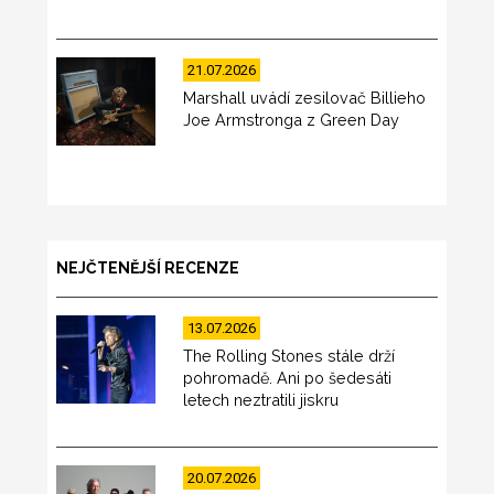
21.07.2026
Marshall uvádí zesilovač Billieho
Joe Armstronga z Green Day
NEJČTENĚJŠÍ RECENZE
13.07.2026
The Rolling Stones stále drží
pohromadě. Ani po šedesáti
letech neztratili jiskru
20.07.2026