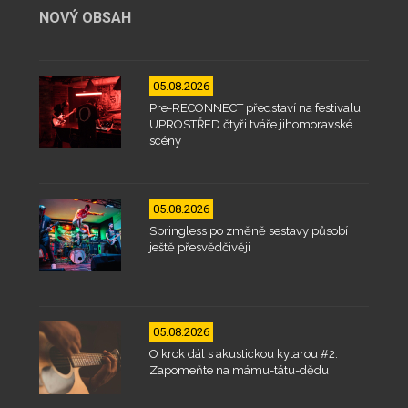
NOVÝ OBSAH
05.08.2026
Pre-RECONNECT představí na festivalu
UPROSTŘED čtyři tváře jihomoravské
scény
05.08.2026
Springless po změně sestavy působí
ještě přesvědčivěji
05.08.2026
O krok dál s akustickou kytarou #2:
Zapomeňte na mámu-tátu-dědu