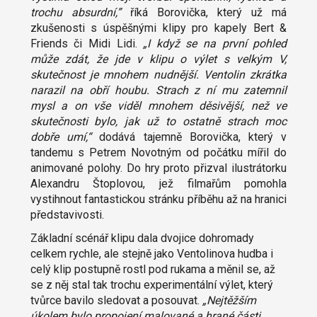
trochu absurdní,”
říká Borovička, který už má
zkušenosti s úspěšnými klipy pro kapely Bert &
Friends či Midi Lidi.
„I když se na první pohled
může zdát, že jde v klipu o výlet s velkým V,
skutečnost je mnohem nudnější. Ventolin zkrátka
narazil na obří houbu. Strach z ní mu zatemnil
mysl a on vše viděl mnohem děsivější, než ve
skutečnosti bylo, jak už to ostatně strach moc
dobře umí,“
dodává tajemně Borovička, který v
tandemu s Petrem Novotným od počátku mířil do
animované polohy. Do hry proto přizval ilustrátorku
Alexandru Štoplovou, jež filmařům pomohla
vystihnout fantastickou stránku příběhu až na hranici
představivosti.
Základní scénář klipu dala dvojice dohromady
celkem rychle, ale stejně jako Ventolinova hudba i
celý klip postupně rostl pod rukama a měnil se, až
se z něj stal tak trochu experimentální výlet, který
tvůrce bavilo sledovat a posouvat.
„Nejtěžším
úkolem bylo propojení malované a hrané části.