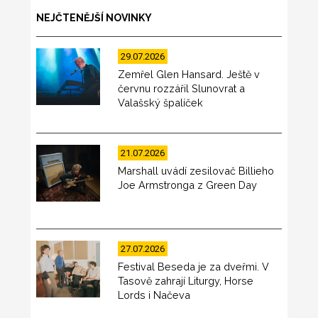
NEJČTENĚJŠÍ NOVINKY
29.07.2026
Zemřel Glen Hansard. Ještě v
červnu rozzářil Slunovrat a
Valašský špalíček
21.07.2026
Marshall uvádí zesilovač Billieho
Joe Armstronga z Green Day
27.07.2026
Festival Beseda je za dveřmi. V
Tasově zahrají Liturgy, Horse
Lords i Načeva