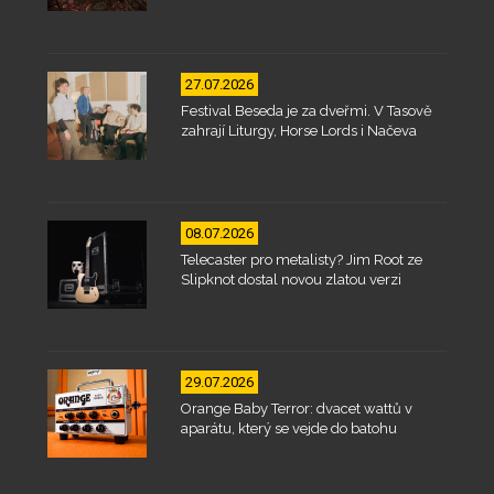
27.07.2026
Festival Beseda je za dveřmi. V Tasově
zahrají Liturgy, Horse Lords i Načeva
08.07.2026
Telecaster pro metalisty? Jim Root ze
Slipknot dostal novou zlatou verzi
29.07.2026
Orange Baby Terror: dvacet wattů v
aparátu, který se vejde do batohu