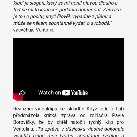
klub‘ je slogan, který se mi honil hlavou dlouho a
teď se mi to konečně podařilo dotáhnout. Zároveň
je to i o pocitu, když člověk vypadne z plánu a
může se někam spontánně vydat, o svobodě,“
vysvětluje Ventolin.
Realizaci videoklipu ke skladbě Když jedu z hub
předcházela krátká zpráva od režiséra Pavla
Borovičky, že by chtěl natočit rychlý klip pro
Ventolina.
„Ta zpráva v důsledku vlastně dokonale
vystihla celou moji tvorbu: spontánní, rychlou a