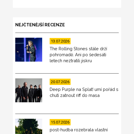
NEJČTENĚJŠÍ RECENZE
13.07.2026
The Rolling Stones stále drží
pohromadě. Ani po šedesáti
letech neztratili jiskru
20.07.2026
Deep Purple na Splat! umí pořád s
chutí zatnout riff do masa
15.07.2026
post-hudba rozebrala vlastní