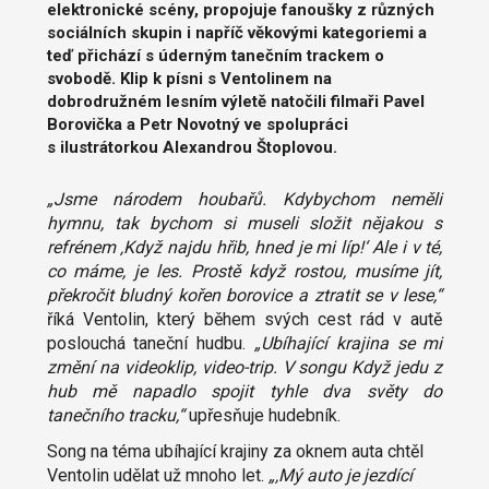
elektronické scény, propojuje fanoušky z různých
sociálních skupin i napříč věkovými kategoriemi a
teď přichází s úderným tanečním trackem o
svobodě. Klip k písni s Ventolinem na
dobrodružném lesním výletě natočili filmaři Pavel
Borovička a Petr Novotný ve spolupráci
s ilustrátorkou Alexandrou Štoplovou.
„Jsme národem houbařů. Kdybychom neměli
hymnu, tak bychom si museli složit nějakou s
refrénem ‚Když najdu hřib, hned je mi líp!‘ Ale i v té,
co máme, je les. Prostě když rostou, musíme jít,
překročit bludný kořen borovice a ztratit se v lese,“
říká Ventolin, který během svých cest rád v autě
poslouchá taneční hudbu.
„Ubíhající krajina se mi
změní na videoklip, video-trip. V songu Když jedu z
hub mě napadlo spojit tyhle dva světy do
tanečního tracku,“
upřesňuje hudebník.
Song na téma ubíhající krajiny za oknem auta chtěl
Ventolin udělat už mnoho let.
„‚Mý auto je jezdící