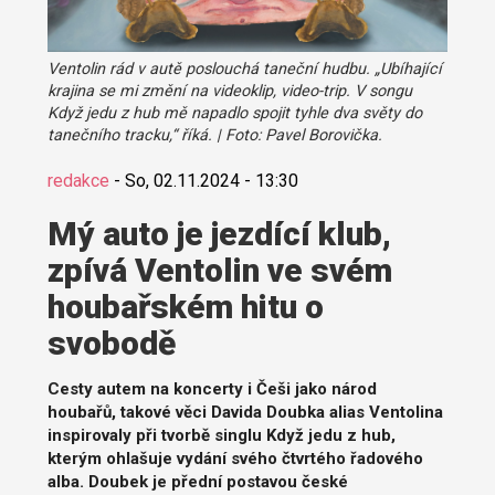
Ventolin rád v autě poslouchá taneční hudbu. „Ubíhající
krajina se mi změní na videoklip, video-trip. V songu
Když jedu z hub mě napadlo spojit tyhle dva světy do
tanečního tracku,“ říká. | Foto: Pavel Borovička.
redakce
-
So, 02.11.2024 - 13:30
Mý auto je jezdící klub,
zpívá Ventolin ve svém
houbařském hitu o
svobodě
Cesty autem na koncerty i Češi jako národ
houbařů, takové věci Davida Doubka alias Ventolina
inspirovaly při tvorbě singlu Když jedu z hub,
kterým ohlašuje vydání svého čtvrtého řadového
alba. Doubek je přední postavou české