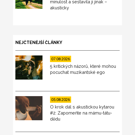
minulost a sestavila ji jinak –
akusticky
NEJČTENĚJŠÍ ČLÁNKY
07.08.2026
5 kritických názorů, které mohou
pocuchat muzikantské ego
05.08.2026
O krok dál s akustickou kytarou
#2: Zapomeňte na mámu-tátu-
dědu