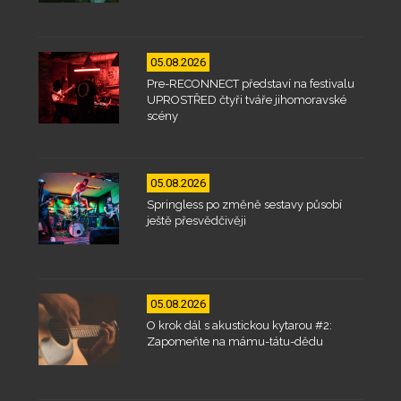
05.08.2026
Pre-RECONNECT představí na festivalu
UPROSTŘED čtyři tváře jihomoravské
scény
05.08.2026
Springless po změně sestavy působí
ještě přesvědčivěji
05.08.2026
O krok dál s akustickou kytarou #2:
Zapomeňte na mámu-tátu-dědu