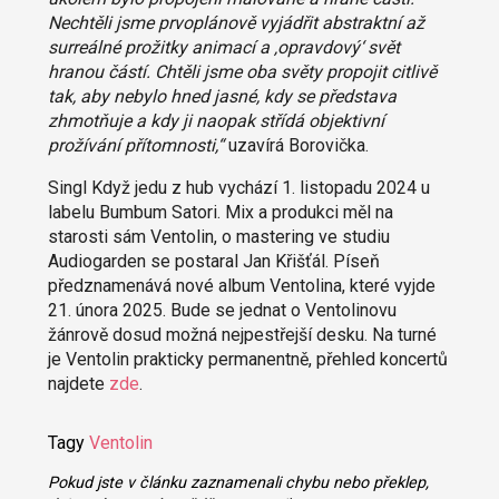
Nechtěli jsme prvoplánově vyjádřit abstraktní až
surreálné prožitky animací a ‚opravdový‘ svět
hranou částí. Chtěli jsme oba světy propojit citlivě
tak, aby nebylo hned jasné, kdy se představa
zhmotňuje a kdy ji naopak střídá objektivní
prožívání přítomnosti,“
uzavírá Borovička.
Singl Když jedu z hub vychází 1. listopadu 2024 u
labelu Bumbum Satori. Mix a produkci měl na
starosti sám Ventolin, o mastering ve studiu
Audiogarden se postaral Jan Křišťál. Píseň
předznamenává nové album Ventolina, které vyjde
21. února 2025. Bude se jednat o Ventolinovu
žánrově dosud možná nejpestřejší desku. Na turné
je Ventolin prakticky permanentně, přehled koncertů
najdete
zde
.
Tagy
Ventolin
Pokud jste v článku zaznamenali chybu nebo překlep,