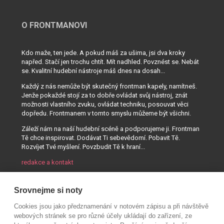
O FRONTMANOVI
Kdo maže, ten jede. A pokud máš za ušima, jsi dva kroky
napřed. Stačí jen trochu chtít. Mít nadhled. Povznést se. Nebát
se. Kvalitní hudební nástroje máš dnes na dosah...
Každý z nás nemůže být skutečný frontman kapely, namítneš.
Jenže pokaždé stojí za to dobře ovládat svůj nástroj, znát
možnosti vlastního zvuku, ovládat techniku, posouvat věci
dopředu. Frontmanem v tomto smyslu můžeme být všichni.
Záleží nám na naší hudební scéně a podporujeme ji. Frontman
Tě chce inspirovat. Dodávat Ti sebevědomí. Pobavit Tě.
Rozvíjet Tvé myšlení. Povzbudit Tě k hraní...
redakce a kontakt
Srovnejme si noty
Cookies jsou jako předznamenání v notovém zápisu a při návštěvě
webových stránek se pro různé účely ukládají do zařízení, ze