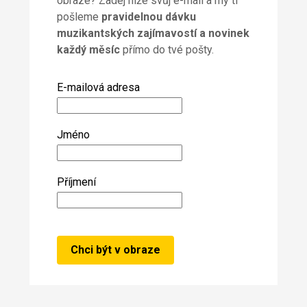
obraze? Zadej níže svůj e-mail a my ti
pošleme
pravidelnou dávku
muzikantských zajímavostí a novinek
každý měsíc
přímo do tvé pošty.
E-mailová adresa
Jméno
Příjmení