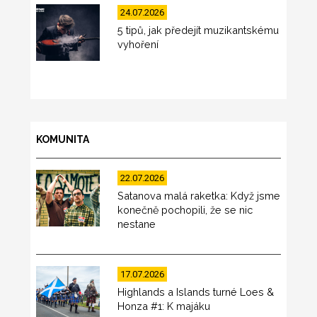
24.07.2026
5 tipů, jak předejít muzikantskému
vyhoření
KOMUNITA
22.07.2026
Satanova malá raketka: Když jsme
konečně pochopili, že se nic
nestane
17.07.2026
Highlands a Islands turné Loes &
Honza #1: K majáku