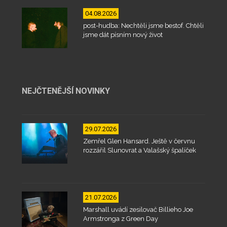
04.08.2026
post-hudba: Nechtěli jsme bestof. Chtěli
jsme dát písním nový život
NEJČTENĚJŠÍ NOVINKY
29.07.2026
Zemřel Glen Hansard. Ještě v červnu
rozzářil Slunovrat a Valašský špalíček
21.07.2026
Marshall uvádí zesilovač Billieho Joe
Armstronga z Green Day