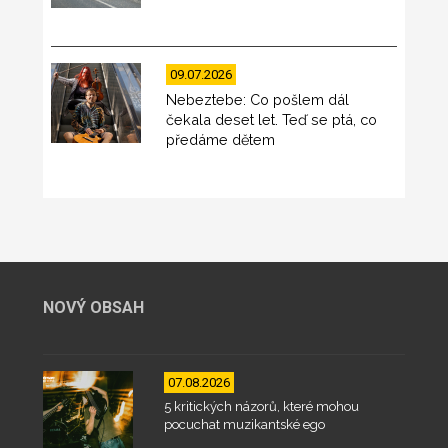
09.07.2026
Nebeztebe: Co pošlem dál
čekala deset let. Teď se ptá, co
předáme dětem
NOVÝ OBSAH
07.08.2026
5 kritických názorů, které mohou
pocuchat muzikantské ego